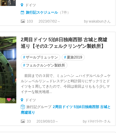
ドイツ
旅行記スケジュール
（7件）
103
2023/07/02～
by wakabunさん
2周目ドイツ 5泊8日独南西部 古城と廃墟
巡り【その3:フェルクリンゲン製鉄所】
#
ザールブリュッケン
#
夏旅2019
#
フェルクルンゲン製鉄所
前回までの３回で、ミュンヘン →ハイデルベルク→ケ
ルン→ベルリン→ドレスデンと時計回りにザックリとド
イツを１周してきたので、今回は前回よりももう少しマ
イナーな観光地巡...
8
ドイツ
旅行記グループ
2周目ドイツ 5泊8日独南西部 古城と
廃墟巡り
33
2019/08/10～
by ﾄﾗｷﾁﾌﾗｲﾔｰさん