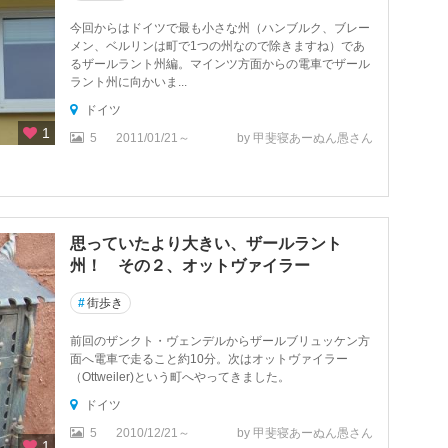
今回からはドイツで最も小さな州（ハンブルク、ブレー
メン、ベルリンは町で1つの州なので除きますね）であ
るザールラント州編。マインツ方面からの電車でザール
ラント州に向かいま...
ドイツ
1
5
2011/01/21～
by 甲斐寝あーぬん愚さん
思っていたより大きい、ザールラント
州！ その２、オットヴァイラー
#
街歩き
前回のザンクト・ヴェンデルからザールブリュッケン方
面へ電車で走ること約10分。次はオットヴァイラー
（Ottweiler)という町へやってきました。
ドイツ
5
2010/12/21～
by 甲斐寝あーぬん愚さん
1