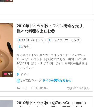
2010年ドイツの秋：ワイン街道を走り、
様々な料理を楽しむ②
#
グルメレストラン
#
ドライブ・ツーリング
#
街歩き
秋の旅はドイツの南西部・ラインラント・プファルツ
州 & ザールラント州を巡る旅である。期間：2010年
10月18日（月）～11月01日（月）１５日間の旅前回は
主にワイン...
37
ドイツ
旅行記グループ
ドイツの美味なるもの
113
2010/10/18～
by jijidarumaさん
2010年ドイツの秋：⑦7mのGollenstein