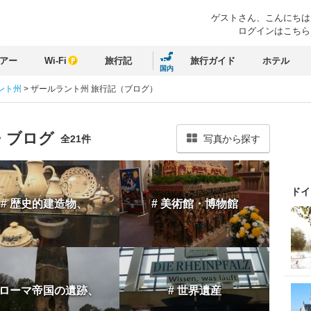
ゲストさん、
こんにちは
ログインはこちら
アー
Wi-Fi
旅行記
旅行ガイド
ホテル
国内
ント州
>
ザールラント州 旅行記（ブログ）
・ブログ
全21件
写真から探す
ドイ
# 歴史的建造物、
# 美術館・博物館
 ローマ帝国の遺跡、
# 世界遺産