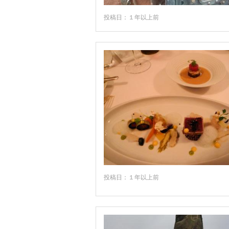
ナウムブルク
投稿日：１年以上前
ニーダーザクセン州
ネルトリンゲン
ノルトライン・ヴェストファーレン州
ハイルブロン
ハノーバー
ハレ
ハンブルク
ハンブルク州
ハン・ミュンデン
ハーナウ
投稿日：１年以上前
ハーメルン
バイエルン州
バイロイト