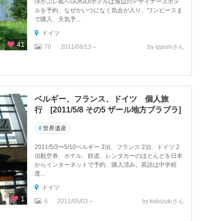
浮かぶレ島へGO!GO!ホテルは海辺のデザイナーズホテ
ルを予約、なぜかいつになく気合が入り、ワンピースま
で購入、天気予...
ドイツ
41
70
2011/08/13～
by ippuniさん
ベルギー、フランス、ドイツ 個人旅
行 [2011/5/8 その5 ザール地方ブラブラ]
#
世界遺産
2011/5/3〜5/10ベルギー 3泊、フランス 2泊、ドイツ 2
泊航空券、ホテル、鉄道、レンタカーのほとんどを日本
からインターネットで予約、購入済み。英語は中学程
度...
ドイツ
1
6
2011/05/03～
by kobizukiさん