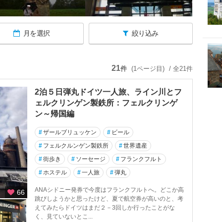
月を選択
絞り込み
21
件
(1ページ目)
/ 全21件
2泊５日弾丸ドイツ一人旅、ライン川とフ
ェルクリンゲン製鉄所：フェルクリンゲ
ン～帰国編
#
ザールブリュッケン
#
ビール
#
フェルクルンゲン製鉄所
#
世界遺産
#
街歩き
#
ソーセージ
#
フランクフルト
#
ホステル
#
一人旅
#
弾丸
ANAシドニー発券で今度はフランクフルトへ。どこか高
66
跳びしようかと思ったけど、夏で航空券が高いのと、考
えてみたらドイツはまだ２－3回しか行ったことがな
く、見ていないとこ...