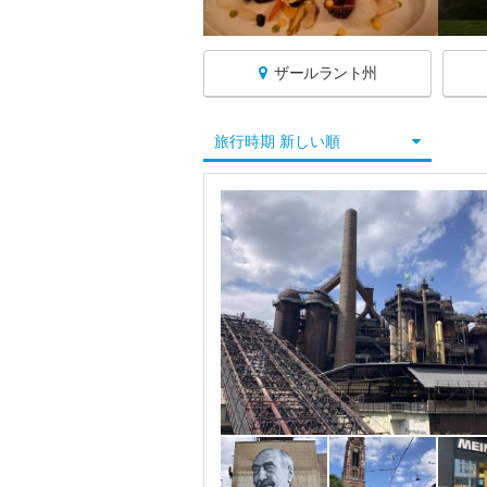
ザールラント州
ドイツへ戻る
旅行時期 新しい順
★ケルン
★シュツットガルト
★デュッセルドルフ
★ドレスデン
★ニュルンベルク
★ハイデルベルク