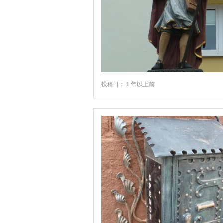
ターレ
ダルムシュタット
ツィッタウ
ツェレ
テュービンゲン
投稿日：１年以上前
テューリンゲン州
テーガンゼー
ディンケルスビュール
デッサウ
トリアー
トロイヒトリンゲン
ドナウエッシンゲン
ドルトムント