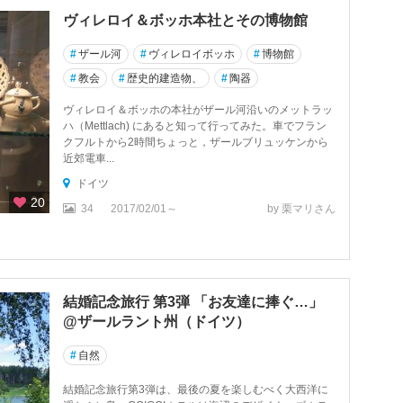
ヴィレロイ＆ボッホ本社とその博物館
#
ザール河
#
ヴィレロイボッホ
#
博物館
#
教会
#
歴史的建造物、
#
陶器
ヴィレロイ＆ボッホの本社がザール河沿いのメットラッ
ハ（Mettlach) にあると知って行ってみた。車でフラン
クフルトから2時間ちょっと，ザールブリュッケンから
近郊電車...
ドイツ
20
34
2017/02/01～
by 栗マリさん
結婚記念旅行 第3弾 「お友達に捧ぐ…」
@ザールラント州（ドイツ）
#
自然
結婚記念旅行第3弾は、最後の夏を楽しむべく大西洋に