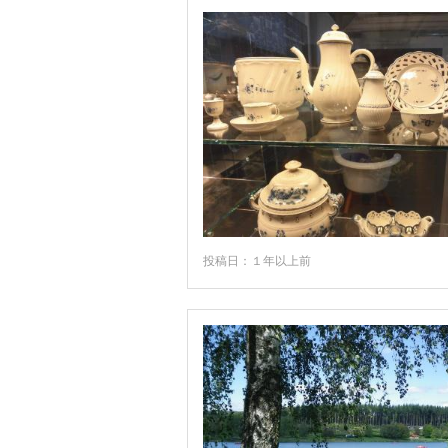
ウルム
ウーゼドム島
エアフルト
エッセン
エーベルバッハ
オーバーアマガウ
オーバーシュタウフェン
投稿日：１年以上前
オーベルストドルフ
カッセル
カルフ
カールスルーエ
ガルミッシュ・パルテンキルヘン
キール