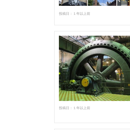
★フュッセン
★フランクフルト
投稿日：１年以上前
★ベルリン
★ミュンヘン
★ロマンチック街道周辺
★ローテンブルク
アイゼナッハ
アウクスブルク
アシャッフェンブルク
アルスフェルト
アンスバッハ
投稿日：１年以上前
アーヘン
イエナ
イーダー・オーバーシュタイン