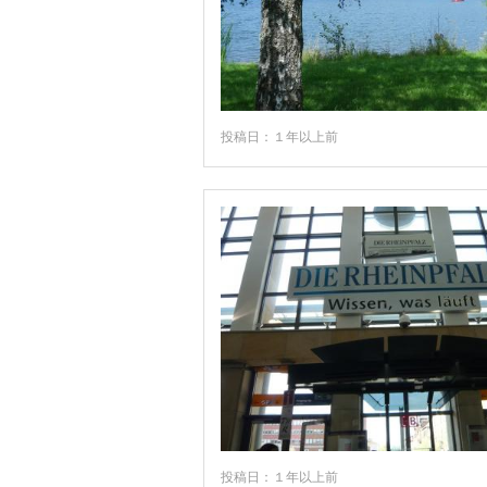
ギーンゲン
クルムバッハ
クレクリンゲン
クヴェトリンブルク
投稿日：１年以上前
ゲッティンゲン
ゲルリッツ
コッヘム
コブレンツ
コンスタンツ
ゴスラー
ザイフェン
ザクセン・アンハルト州
ザクセン州
投稿日：１年以上前