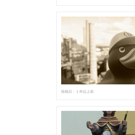
ザールブリュッケン
ザールラント州
シュタイナウ
シュトラールズント
シュバンガウ
シュパイヤー
シュレスヴィッヒ・ホルシュタイン州
シュヴァルツヴァルト
シュヴェリーン
投稿日：１年以上前
シュヴェービッシュ・ハル
ジーゲン
ズィルト
ゾースト