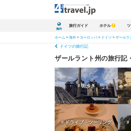
旅行ガイド
ホテル
ツ
海外
ホーム
>
海外
>
ヨーロッパ
>
ドイツ
>
ザールラ
ドイツの旅行記
ザールラント州の旅行記
# 街歩き
# ドライブ・ツーリング
#