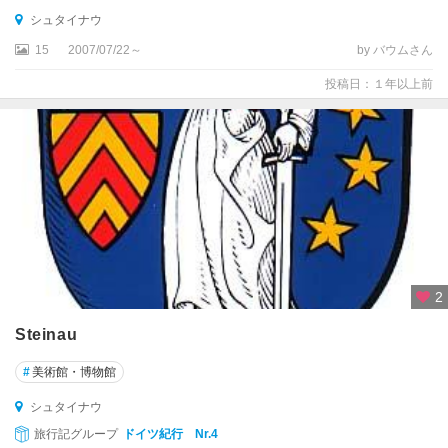
ェ
シュタイナウ
ル
ト
15
2007/07/22～
by バウムさん
投稿日：１年以上前
ア
ン
ス
バ
ッ
ハ
ア
ー
ヘ
2
ン
Steinau
イ
エ
#
美術館・博物館
ナ
シュタイナウ
イ
旅行記グループ
ドイツ紀行 Nr.4
ー