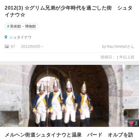
周
2012(3) ☆グリム兄弟が少年時代を過ごした街 シュタ
辺
イナウ☆
★
#
美術館・博物館
ロ
シュタイナウ
ー
テ
67
2012/04/25～
by frau.himmelさん
ン
投稿日：１年以上前
ブ
ル
ク
ア
イ
ゼ
ナ
ッ
ハ
2
ア
メルヘン街道シュタイナウと温泉 バード オルブを訪
ウ