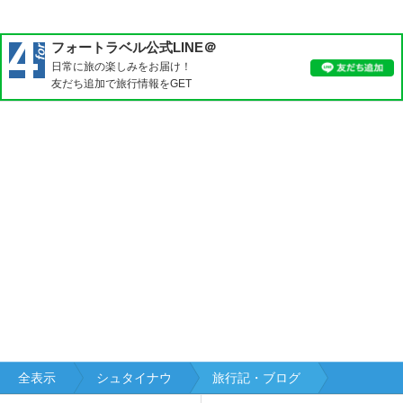
オ
ー
フォートラベル公式LINE＠
バ
日常に旅の楽しみをお届け！
ー
友だち追加で旅行情報をGET
ア
マ
ガ
ウ
オ
ー
バ
ー
シ
ュ
タ
ウ
フ
ェ
全表示
シュタイナウ
旅行記・ブログ
ン