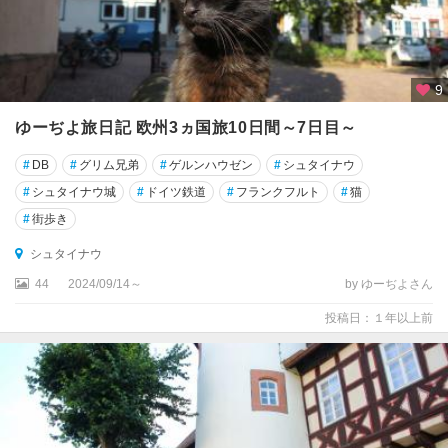
ル
ン
★
シ
9
ュ
ゆーぢよ旅日記 欧州3ヵ国旅10日間～7日目～
ツ
ッ
#
DB
#
グリム兄弟
#
ゲルンハウゼン
#
シュタイナウ
ト
#
シュタイナウ城
#
ドイツ鉄道
#
フランクフルト
#
猫
ガ
ル
#
街歩き
ト
シュタイナウ
★
44
2024/09/14～
by ゆーぢよさん
デ
投稿日：１年以上前
ュ
ッ
セ
ル
ド
ル
フ