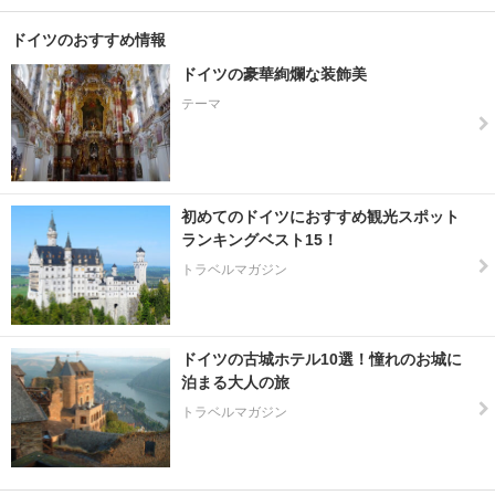
ム
島
ドイツのおすすめ情報
ドイツの豪華絢爛な装飾美
エ
テーマ
ア
フ
ル
ト
初めてのドイツにおすすめ観光スポット
エ
ランキングベスト15！
ッ
セ
トラベルマガジン
ン
エ
ドイツの古城ホテル10選！憧れのお城に
ー
泊まる大人の旅
ベ
ル
トラベルマガジン
バ
ッ
ハ