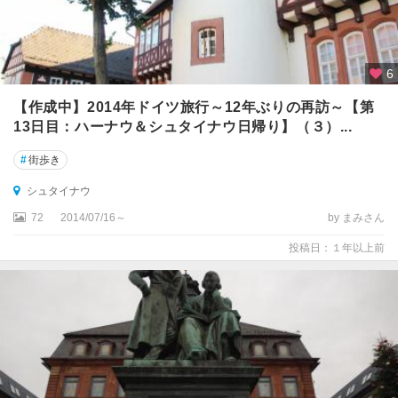
★
ド
レ
6
ス
【作成中】2014年ドイツ旅行～12年ぶりの再訪～【第
デ
13日目：ハーナウ＆シュタイナウ日帰り】（３）...
ン
#
街歩き
★
ニ
シュタイナウ
ュ
72
2014/07/16～
by まみさん
ル
ン
投稿日：１年以上前
ベ
ル
ク
★
ハ
イ
デ