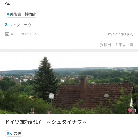
ね
ク
ス
#
美術館・博物館
ブ
ル
シュタイナウ
ク
41
2009/05/～
by Spiegelさん
ア
投稿日：１年以上前
シ
ャ
ッ
フ
ェ
ン
ブ
ル
ク
1
ア
ル
ドイツ旅行記17 ～シュタイナウ～
ス
フ
#
その他