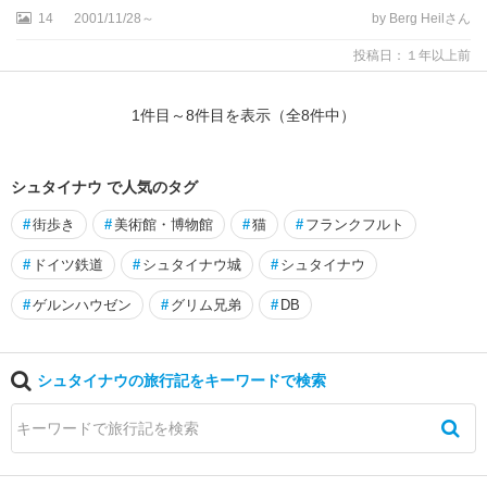
14
2001/11/28～
by Berg Heilさん
ダ
ー
投稿日：１年以上前
・
オ
ー
1
件目～
8
件目を表示（全
8
件中）
バ
ー
シ
シュタイナウ で人気のタグ
ュ
#
街歩き
#
美術館・博物館
#
猫
#
フランクフルト
タ
イ
#
ドイツ鉄道
#
シュタイナウ城
#
シュタイナウ
ン
#
ゲルンハウゼン
#
グリム兄弟
#
DB
ウ
ル
ム
シュタイナウの旅行記をキーワードで検索
ウ
ー
ゼ
ド