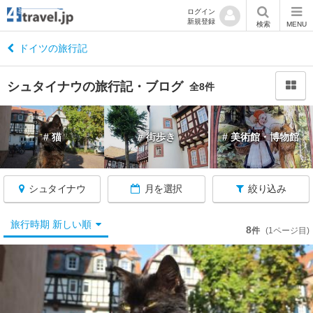
ログイン
新規登録
閉
検索
MENU
じ
る
ドイツの旅行記
シュタイナウの旅行記・ブログ
全8件
ド
# 猫
# 街歩き
# 美術館・博物館
イ
ツ
へ
戻
シュタイナウ
月を選択
絞り込み
る
旅行時期 新しい順
8
件
(1ページ目)
★
ケ