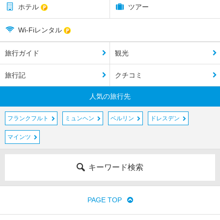
ホテル
ツアー
オ
ー
ベ
Wi-Fiレンタル
ル
ス
旅行ガイド
観光
ト
ド
旅行記
クチコミ
ル
フ
人気の旅行先
カ
フランクフルト
ミュンヘン
ベルリン
ドレスデン
ッ
セ
マインツ
ル
カ
キーワード検索
ル
フ
PAGE TOP
カ
ー