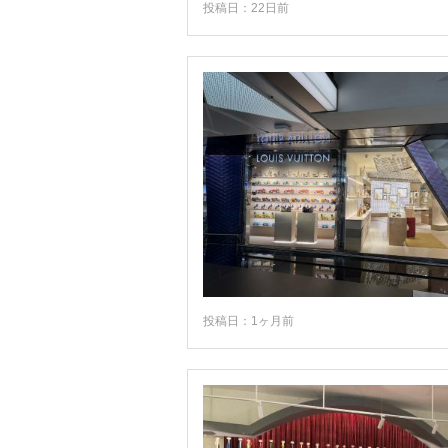
スマトラ島
投稿日：22日前
スラウェシ島
スラバヤ
スンバ島
ソロ (スラカルタ)
ヌサ・トゥンガラ諸島
バタム島
バンドン
パプア
フローレス島
投稿日：1ヶ月前
プランバナン周辺