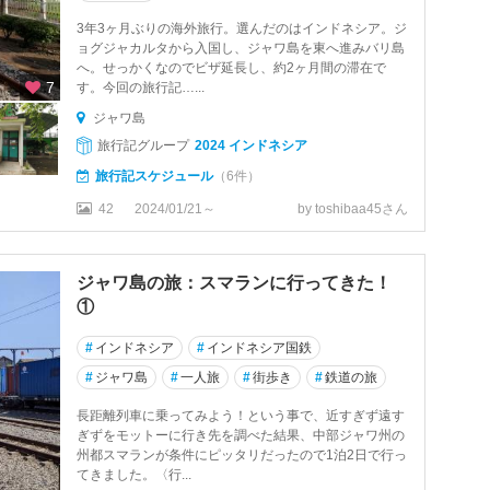
3年3ヶ月ぶりの海外旅行。選んだのはインドネシア。ジ
ョグジャカルタから入国し、ジャワ島を東へ進みバリ島
へ。せっかくなのでビザ延長し、約2ヶ月間の滞在で
7
す。今回の旅行記…...
ジャワ島
旅行記グループ
2024 インドネシア
旅行記スケジュール
（6件）
42
2024/01/21～
by toshibaa45さん
ジャワ島の旅：スマランに行ってきた！
①
#
インドネシア
#
インドネシア国鉄
#
ジャワ島
#
一人旅
#
街歩き
#
鉄道の旅
長距離列車に乗ってみよう！という事で、近すぎず遠す
ぎずをモットーに行き先を調べた結果、中部ジャワ州の
州都スマランが条件にピッタリだったので1泊2日で行っ
てきました。〈行...