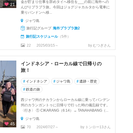
金が貯まり仕事を辞めタイへ移住を___の前に海外への
21
んびりブラブラ旅。今回はジョグジャカルタから電車に
乗りバンドンへ移...
ジャワ島
旅行記グループ
海外プラプラ旅2
旅行記スケジュール
（5件）
22
2025/03/15～
by むつぎさん
インドネシア・ローカル線で日帰りの
旅！
#
インドネシア
#
ジャワ島
#
遺跡・歴史
#
鉄道の旅
西ジャワ州のチカランからローカル線に乗ってバンデン
州のカランガントゥに日帰りで行った時の備忘録です。
〈行き〉 ① CIKARANG（6:14）→ TANAHABANG（...
ジャワ島
45
70
2024/07/27～
by トンロー13さん