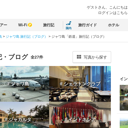
ゲストさん、
こんにちは
ログインはこちら
アー
Wi-Fi
旅行記
旅行ガイド
ホテル
国内
島
>
ジャワ島 旅行記（ブログ）
>
ジャワ島「鉄道」旅行記（ブログ）
記・ブログ
全27件
写真から探す
イン
# ジャワ島
# シェラトンクラブ
# ジャカルタ
# インドネシア