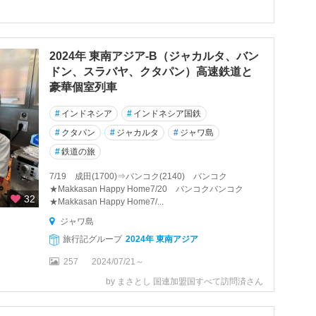
2024年 東南アジア-B（ジャカルタ、バン
ドン、スラバヤ、クタパン）高速鉄道と
豪華個室列車
#
インドネシア
#
インドネシア国鉄
#
クタパン
#
ジャカルタ
#
ジャワ島
#
鉄道の旅
7/19 成田(1700)⇒バンコク(2140) バンコク
★Makkasan Happy Home7/20 バンコクバンコク
32
★Makkasan Happy Home7/...
ジャワ島
旅行記グループ
2024年 東南アジア
257
2024/07/21～
by まさとし 国連加盟国すべて訪問済さん