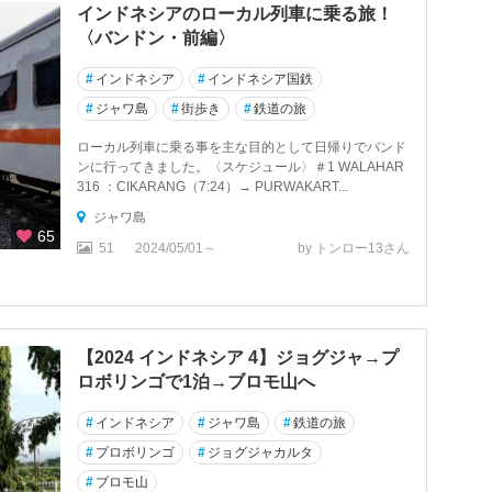
インドネシアのローカル列車に乗る旅！
〈バンドン・前編〉
#
インドネシア
#
インドネシア国鉄
#
ジャワ島
#
街歩き
#
鉄道の旅
ローカル列車に乗る事を主な目的として日帰りでバンド
ンに行ってきました。〈スケジュール〉＃1 WALAHAR
316 ：CIKARANG（7:24）→ PURWAKART...
ジャワ島
65
51
2024/05/01～
by トンロー13さん
【2024 インドネシア 4】ジョグジャ→プ
ロボリンゴで1泊→ブロモ山へ
#
インドネシア
#
ジャワ島
#
鉄道の旅
#
プロボリンゴ
#
ジョグジャカルタ
#
ブロモ山