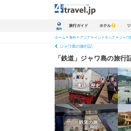
旅行ガイド
ホテル
ツ
海外
ホーム
>
海外
>
アジア
>
インドネシア
>
ジャワ
ジャワ島の旅行記
「鉄道」ジャワ島の旅行
# 遺跡・歴史
# 鉄道の旅