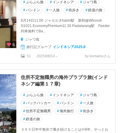
#
ぷらぷら旅
#
インドネシア
#
ジャワ島
#
バンドン
#
一人旅
#
街歩き
#
鉄道の旅
8月14日11:00 ジャカルタhalim駅 新幹線Whoosh
G1021 EconomyPremium11:30 Padalarang駅 Feeder
列車無料でBa...
ジャワ島
6
旅行記グループ
インドネシア2025.8
51
2025/08/14～
by komainuさん
住所不定無職男の海外プラプラ旅(インド
ネシア編第１７章)
#
ぷらぷら旅
#
インドネシア
#
ジャワ島
#
バックパッカー
#
バンドン
#
一人旅
#
住所不定無職男
#
海外旅行
#
街歩き
#
鉄道の旅
３６５日年中無休で働き続けることはや8年、やっとお