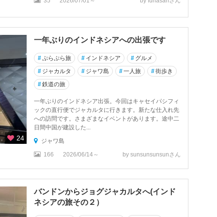
35
2026/07/01～
by funasanさん
一年ぶりのインドネシアへの出張です
#
ぷらぷら旅
#
インドネシア
#
グルメ
#
ジャカルタ
#
ジャワ島
#
一人旅
#
街歩き
#
鉄道の旅
一年ぶりのインドネシア出張。今回はキャセイパシフィ
ックの直行便でジャカルタに行きます。新たな仕入れ先
への訪問です。さまざまなイベントがあります。途中二
日間中国が建設した...
24
ジャワ島
166
2026/06/14～
by sunsunsunsunさん
バンドンからジョグジャカルタへ(インド
ネシアの旅その２）