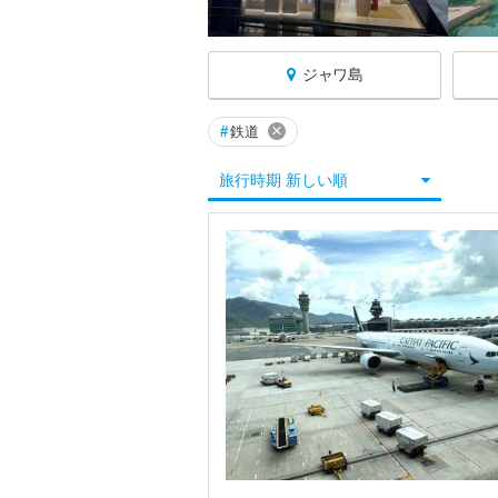
ジャワ島
×
#
鉄道
インドネシアへ戻る
旅行時期 新しい順
★ジャカルタ
★ジャワ島
★ジョグジャカルタ
★バリ島
★ビンタン島
★ボロブドゥール遺跡周辺
★ロンボク島
カリマンタン