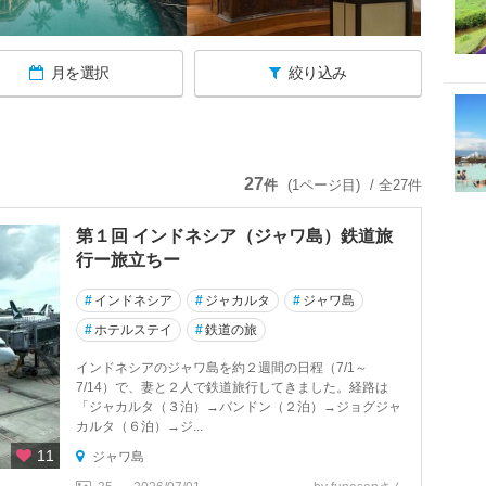
月を選択
絞り込み
27
件
(1ページ目)
/ 全27件
第１回 インドネシア（ジャワ島）鉄道旅
行ー旅立ちー
#
インドネシア
#
ジャカルタ
#
ジャワ島
#
ホテルステイ
#
鉄道の旅
インドネシアのジャワ島を約２週間の日程（7/1～
7/14）で、妻と２人で鉄道旅行してきました。経路は
「ジャカルタ（３泊）→バンドン（２泊）→ジョグジャ
カルタ（６泊）→ジ...
11
ジャワ島