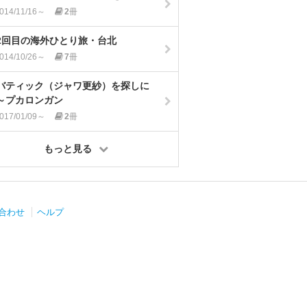
014/11/16～
2
冊
2回目の海外ひとり旅・台北
014/10/26～
7
冊
バティック（ジャワ更紗）を探しに
～プカロンガン
017/01/09～
2
冊
もっと見る
合わせ
ヘルプ