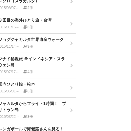
～ソロ（スラカルタ）
015/08/07～
2
冊
３回目の海外ひとり旅・台湾
016/01/15～
6
冊
ジョグジャカルタ世界遺産ウォーク
015/11/14～
3
冊
マナド秘境旅 ＠インドネシア・スラ
ウェシ島
015/07/17～
4
冊
国内ひとり旅・松本
015/05/31～
6
冊
ジャカルタからフライト1時間！ ブ
リトゥン島
015/03/22～
3
冊
シンガポールで海老蔵さんを見る！