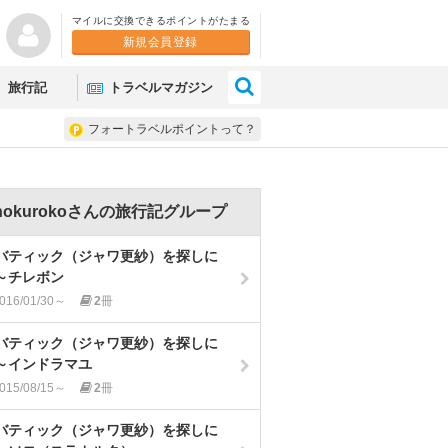
マイルに交換できるポイントがたまる
新規会員登録
×
旅行記
トラベルマガジン
フォートラベルポイントって？
nokurokoさんの旅行記グループ
バティック（ジャワ更紗）を探しに
～チレボン
016/01/30～
2
冊
バティック（ジャワ更紗）を探しに
～インドラマユ
015/08/15～
2
冊
バティック（ジャワ更紗）を探しに