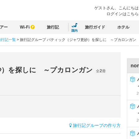
ゲストさん、
こんにちは
ログインはこちら
アー
Wi-Fi
旅行記
旅行ガイド
ホテル
国内
の旅行記一覧
>
旅行記グループ バティック（ジャワ更紗）を探しに ～プカロンガン
no
紗）を探しに ～プカロンガン
2
全
冊
2
2
旅行記グループの作り方