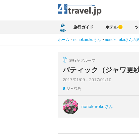
旅行ガイド
ホテル
ツ
海外
ホーム
>
nonokurokoさん
>
nonokurokoさん
旅行記グループ
バティック（ジャワ更
2017/01/09 - 2017/01/10
ジャワ島
nonokurokoさん