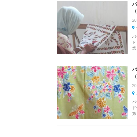
バ
（
20
バ
ド
第
バ
（
20
バ
ド
第