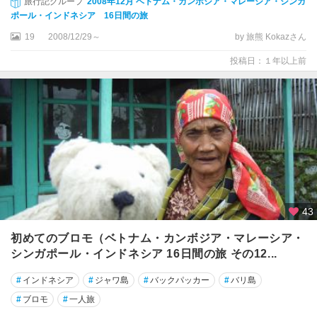
旅行記グループ
2008年12月 ベトナム・カンボジア・マレーシア・シンガ
ポール・インドネシア 16日間の旅
19
2008/12/29～
by 旅熊 Kokazさん
投稿日：１年以上前
43
初めてのブロモ（ベトナム・カンボジア・マレーシア・
シンガポール・インドネシア 16日間の旅 その12...
#
インドネシア
#
ジャワ島
#
バックパッカー
#
バリ島
#
ブロモ
#
一人旅