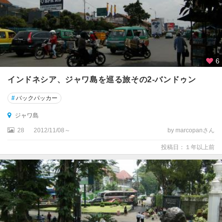
6
インドネシア、ジャワ島を巡る旅その2-バンドゥン
#
バックパッカー
ジャワ島
28
2012/11/08～
by marcopanさん
投稿日：１年以上前