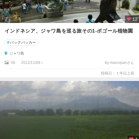
12
インドネシア、ジャワ島を巡る旅その1-ボゴール植物園
#
バックパッカー
ジャワ島
58
2012/11/08～
by marcopanさん
投稿日：１年以上前