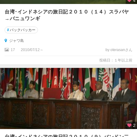
4
台湾･インドネシアの旅日記２０１０（１４）スラバヤ
→バニュワンギ
#
バックパッカー
ジャワ島
17
2010/07/12～
by oterasanさん
投稿日：１年以上前
2
台湾･インドネシアの旅日記２０１０（９）バンドン二