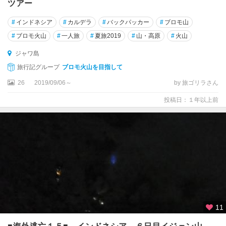
ツアー
島
#
インドネシア
#
カルデラ
#
バックパッカー
#
ブロモ山
バ
ン
#
ブロモ火山
#
一人旅
#
夏旅2019
#
山・高原
#
火山
ド
ジャワ島
ン
旅行記グループ
ブロモ火山を目指して
パ
26
2019/09/06～
by 旅ゴリラさん
プ
ア
投稿日：１年以上前
フ
ロ
ー
レ
ス
島
プ
ラ
11
ン