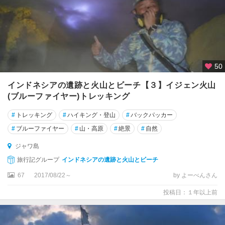
50
インドネシアの遺跡と火山とビーチ【３】イジェン火山
(ブルーファイヤー)トレッキング
#
トレッキング
#
ハイキング・登山
#
バックパッカー
#
ブルーファイヤー
#
山・高原
#
絶景
#
自然
ジャワ島
旅行記グループ
インドネシアの遺跡と火山とビーチ
67
2017/08/22～
by よーべんさん
投稿日：１年以上前