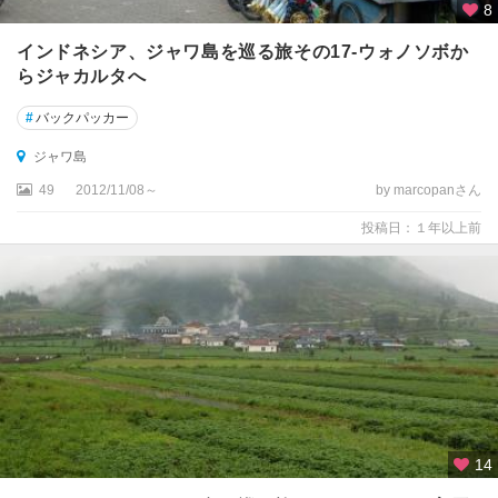
8
インドネシア、ジャワ島を巡る旅その17-ウォノソボか
らジャカルタへ
#
バックパッカー
ジャワ島
49
2012/11/08～
by marcopanさん
投稿日：１年以上前
14