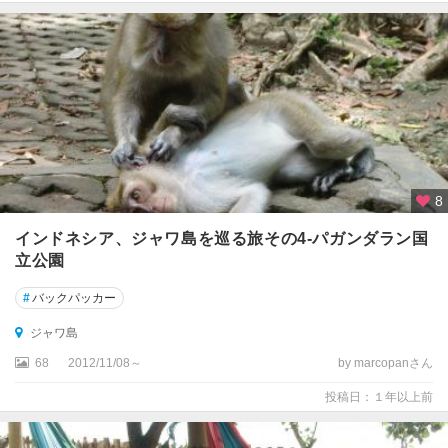
8
インドネシア、ジャワ島を巡る旅その4-パガンダラン国
立公園
#
バックパッカー
ジャワ島
68
2012/11/08～
by marcopanさん
投稿日：１年以上前