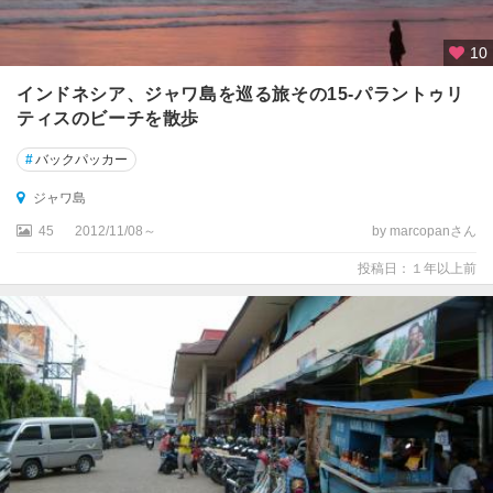
10
インドネシア、ジャワ島を巡る旅その15-パラントゥリ
ティスのビーチを散歩
#
バックパッカー
ジャワ島
45
2012/11/08～
by marcopanさん
投稿日：１年以上前