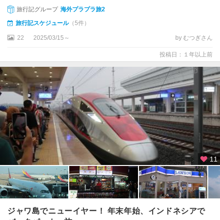
バ
旅行記グループ
海外プラプラ旅2
リ
旅行記スケジュール
（5件）
島
22
2025/03/15～
by むつぎさん
★
投稿日：１年以上前
ビ
ン
タ
ン
島
★
ボ
ロ
ブ
11
ド
ゥ
ー
ル
遺
ジャワ島でニューイヤー！ 年末年始、インドネシアで
跡