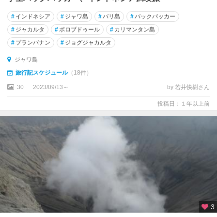
島
#
インドネシア
#
ジャワ島
#
バリ島
#
バックパッカー
ス
#
ジャカルタ
#
ボロブドゥール
#
カリマンタン島
ラ
ウ
#
プランバナン
#
ジョグジャカルタ
ェ
ジャワ島
シ
島
旅行記スケジュール
（18件）
30
2023/09/13～
by 若井快樹さん
ス
ラ
投稿日：１年以上前
バ
ヤ
ス
ン
バ
島
ソ
ロ
3
(