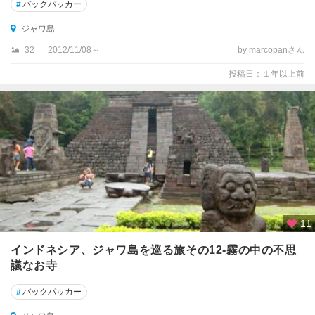
#
バックパッカー
ジャワ島
32
2012/11/08～
by marcopanさん
投稿日：１年以上前
11
インドネシア、ジャワ島を巡る旅その12-霧の中の不思
議なお寺
#
バックパッカー