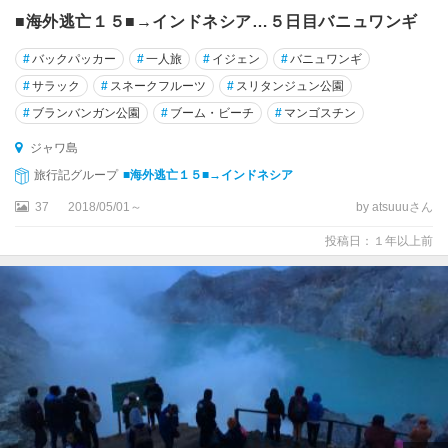
■海外逃亡１５■→インドネシア…５日目バニュワンギ
#
バックパッカー
#
一人旅
#
イジェン
#
バニュワンギ
#
サラック
#
スネークフルーツ
#
スリタンジュン公園
#
ブランバンガン公園
#
ブーム・ビーチ
#
マンゴスチン
ジャワ島
旅行記グループ
■海外逃亡１５■→インドネシア
37
2018/05/01～
by atsuuuさん
投稿日：１年以上前