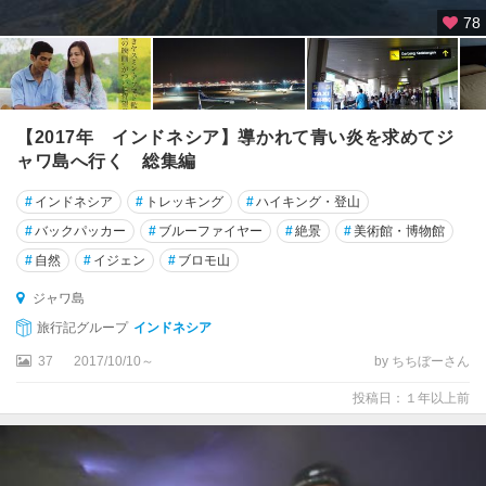
78
【2017年 インドネシア】導かれて青い炎を求めてジ
ャワ島へ行く 総集編
#
インドネシア
#
トレッキング
#
ハイキング・登山
#
バックパッカー
#
ブルーファイヤー
#
絶景
#
美術館・博物館
#
自然
#
イジェン
#
ブロモ山
ジャワ島
旅行記グループ
インドネシア
37
2017/10/10～
by ちちぼーさん
投稿日：１年以上前