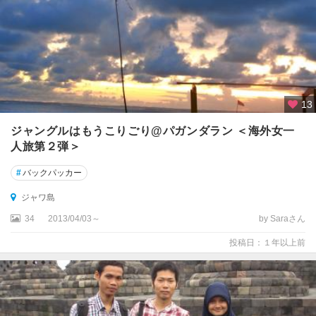
13
ジャングルはもうこりごり@パガンダラン ＜海外女一
人旅第２弾＞
#
バックパッカー
ジャワ島
34
2013/04/03～
by Saraさん
投稿日：１年以上前