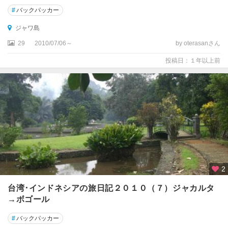
#
バックパッカー
ジャワ島
29
2010/07/06～
by oterasanさん
投稿日：１年以上前
2
台湾･インドネシアの旅日記２０１０（７）ジャカルタ
→ボゴール
#
バックパッカー