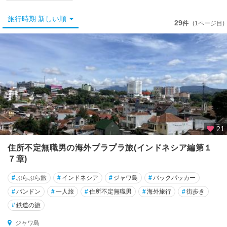
ャ
カ
旅行時期 新しい順
ル
29
件
(1ページ目)
タ
★
ジ
ャ
ワ
島
★
ジ
21
ョ
住所不定無職男の海外プラプラ旅(インドネシア編第１
グ
７章)
ジ
ャ
#
ぷらぷら旅
#
インドネシア
#
ジャワ島
#
バックパッカー
カ
ル
#
バンドン
#
一人旅
#
住所不定無職男
#
海外旅行
#
街歩き
タ
#
鉄道の旅
ジャワ島
★