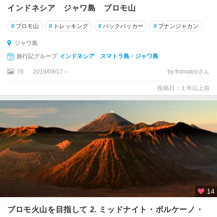
ス
インドネシア ジャワ島 ブロモ山
ラ
#
ブロモ山
#
トレッキング
#
バックパッカー
#
プナンジャカン
カ
ル
ジャワ島
タ
旅行記グループ
インドネシア スマトラ島・ジャワ島
)
78
2019/09/17～
by fromatozさん
ヌ
投稿日：１年以上前
サ
・
ト
ゥ
ン
ガ
ラ
諸
島
バ
14
タ
ブロモ火山を目指して 2. ミッドナイト・ボルケーノ・
ム