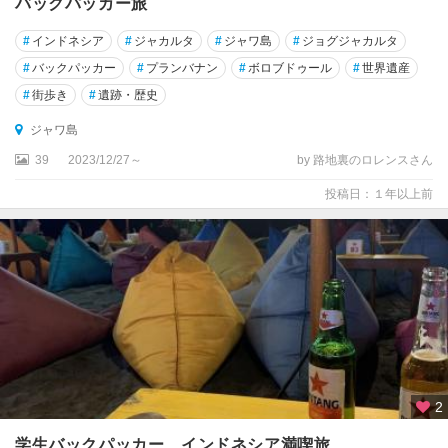
バックパッカー旅
周
辺
#
インドネシア
#
ジャカルタ
#
ジャワ島
#
ジョグジャカルタ
#
バックパッカー
#
プランバナン
#
ボロブドゥール
#
世界遺産
★
ロ
#
街歩き
#
遺跡・歴史
ン
ジャワ島
ボ
ク
39
2023/12/27～
by 路地裏のロレンスさん
島
投稿日：１年以上前
カ
リ
マ
ン
タ
ン
ス
マ
ト
2
ラ
学生バックパッカー、インドネシア満喫旅