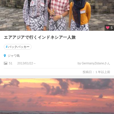
5
エアアジアで行くインドネシア一人旅
#
バックパッカー
ジャワ島
51
2013/01/22～
by GermanyZidaneさん
投稿日：１年以上前