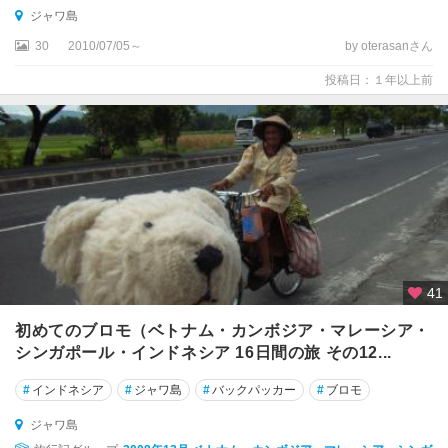
ジャワ島
30
2010/07/05～
by oterasanさん
投稿日：１年以上前
41
初めてのブロモ（ベトナム・カンボジア・マレーシア・
シンガポール・インドネシア 16日間の旅 その12...
#
インドネシア
#
ジャワ島
#
バックパッカー
#
ブロモ
ジャワ島