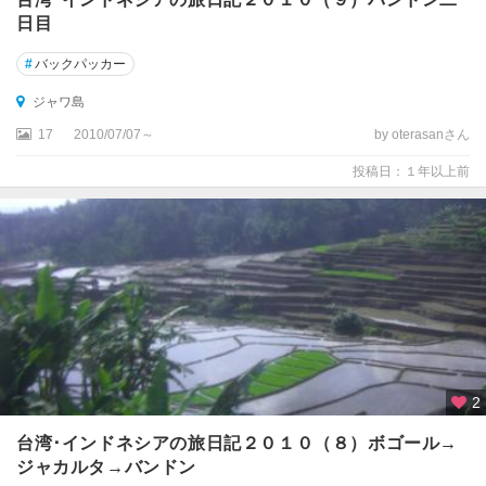
日目
#
バックパッカー
ジャワ島
17
2010/07/07～
by oterasanさん
投稿日：１年以上前
2
台湾･インドネシアの旅日記２０１０（８）ボゴール→
ジャカルタ→バンドン