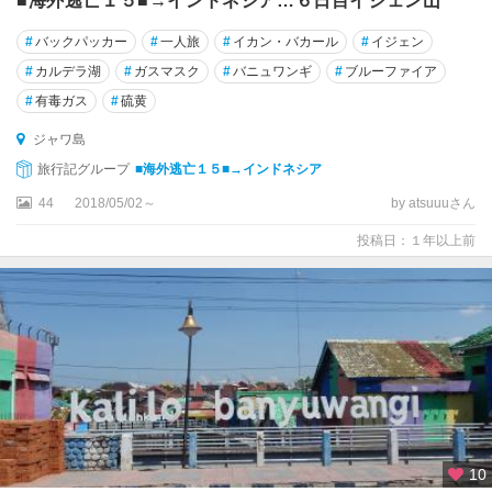
■海外逃亡１５■→インドネシア…６日目イジェン山
バ
ナ
#
バックパッカー
#
一人旅
#
イカン・バカール
#
イジェン
ン
周
#
カルデラ湖
#
ガスマスク
#
バニュワンギ
#
ブルーファイア
辺
#
有毒ガス
#
硫黄
ジャワ島
旅行記グループ
■海外逃亡１５■→インドネシア
44
2018/05/02～
by atsuuuさん
投稿日：１年以上前
10