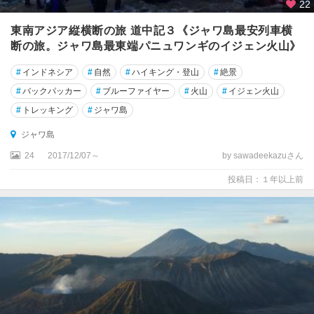
22
東南アジア縦横断の旅 道中記３《ジャワ島最安列車横
断の旅。ジャワ島最東端パニュワンギのイジェン火山》
#
インドネシア
#
自然
#
ハイキング・登山
#
絶景
#
バックパッカー
#
ブルーファイヤー
#
火山
#
イジェン火山
#
トレッキング
#
ジャワ島
ジャワ島
24
2017/12/07～
by sawadeekazuさん
投稿日：１年以上前