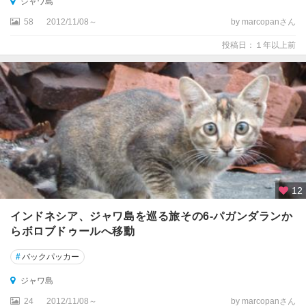
ジャワ島
58
2012/11/08～
by marcopanさん
投稿日：１年以上前
12
インドネシア、ジャワ島を巡る旅その6-パガンダランか
らボロブドゥールへ移動
#
バックパッカー
ジャワ島
24
2012/11/08～
by marcopanさん