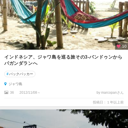
10
インドネシア、ジャワ島を巡る旅その3-バンドゥンから
パガンダランへ
#
バックパッカー
ジャワ島
36
2012/11/08～
by marcopanさん
投稿日：１年以上前