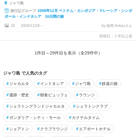
ジャワ島
旅行記グループ
2008年12月 ベトナム・カンボジア・マレーシア・シンガ
ポール・インドネシア 16日間の旅
28
2008/12/29～
by 旅熊 Kokazさん
投稿日：１年以上前
1
件目～
29
件目を表示（全
29
件中）
ジャワ島 で人気のタグ
#
ジャカルタ
#
インドネシア
#
ジャワ島
#
鉄道の旅
#
遺跡・歴史
#
朝食ビュッフェ
#
ラウンジ
#
シェラトングランドジャカルタ
#
シェラトンクラブ
#
ガンダリア・シティ・モール
#
カクテルタイム
#
シェアトン
#
クラブラウンジ
#
エアポートホテル