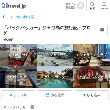
ログイン
新規登録
閉
検索
MENU
じ
る
ジャワ島の旅行記
「バックパッカー」ジャワ島の旅行記・ブロ
グ
全29件
イ
ン
# 遺跡・歴史
# ジャワ島
# シェラトンクラブ
ド
ネ
シ
ア
へ
# 鉄道の旅
# ジャカルタ
# インドネシア
戻
る
ジャワ島
月を選択
絞り込み
★
ジ
×
#
バックパッカー