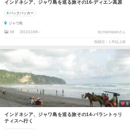
インドネシア、ジャワ島を巡る旅その16-ディエン高原
#
バックパッカー
ジャワ島
88
2012/11/08～
by marcopanさん
投稿日：１年以上前
8
インドネシア、ジャワ島を巡る旅その14-パラントゥリ
ティスへ行く