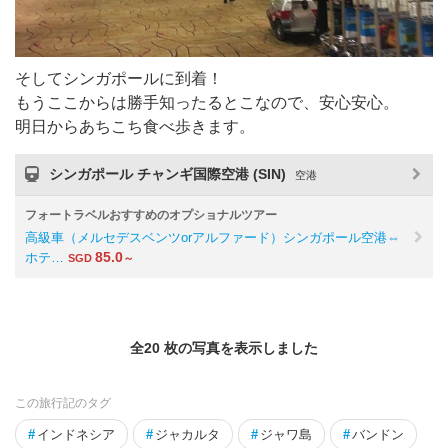
そしてシンガポールに到着！
もうここからは勝手知ったるとこなので、安心安心。
明日からあちこち食べ歩きます。
シンガポール チャンギ国際空港 (SIN)
空港
フォートラベルおすすめのオプショナルツアー
高級車（メルセデスベンツorアルファード）シンガポール空港⇔
85.0
ホテ…
SGD
～
全20 枚の写真を表示しました
この旅行記のタグ
#
インドネシア
#
ジャカルタ
#
ジャワ島
#
バンドン