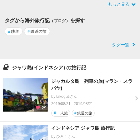
もっと見る
タグから海外旅行記
を探す
（ブログ）
#
鉄道
#
鉄道の旅
タグ一覧
ジャワ島(インドネシア) の旅行記
ジャカルタ島 列車の旅(マラン・スラ
バヤ)
by takogutiさん
2019/08/21 - 2019/08/21
29
#
一人旅
#
鉄道の旅
インドネシア ジャワ島 旅行記
by ひろ４さん