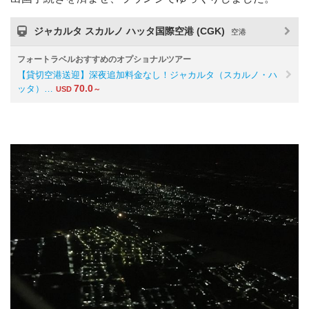
ジャカルタ スカルノ ハッタ国際空港 (CGK)
空港
フォートラベルおすすめのオプショナルツアー
【貸切空港送迎】深夜追加料金なし！ジャカルタ（スカルノ・ハ
70.0
ッタ）…
USD
～