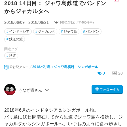
2018 14日目： ジャワ島鉄道でバンドン
からジャカルタへ
2018/06/09 - 2018/06/21
168位(同エリア460件中)
#
インドネシア
#
ジャカルタ
#
ジャワ島
#
バンドン
#
鉄道の旅
関連タグ
#
鉄道
2018バリ島＋ジャワ島横断＋シンガポール
旅行記グループ
0
20
フォローする
うなぎ猫さん
2018年6月のインドネシア＆シンガポール旅。
バリ島に10日間滞在してから鉄道でジャワ島を横断し、ジ
ャカルタからシンガポールへ。いつものように食べ歩きし