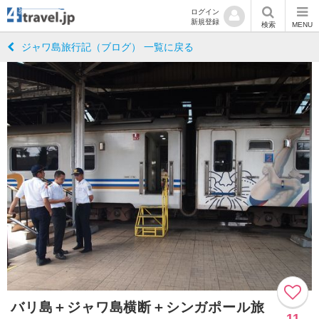
ログイン
新規登録
検索
MENU
ジャワ島旅行記（ブログ） 一覧に戻る
バリ島＋ジャワ島横断＋シンガポール旅
11