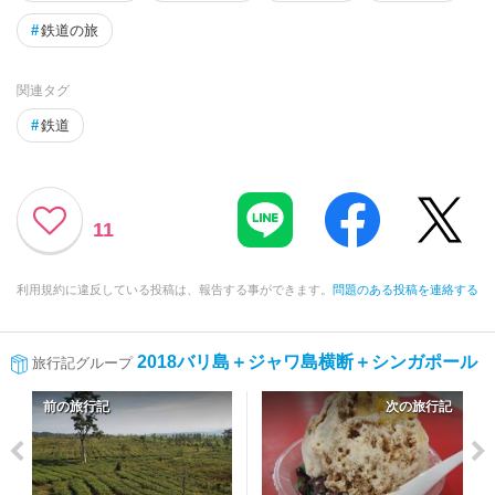
#
鉄道の旅
関連タグ
#
鉄道
11
利用規約に違反している投稿は、報告する事ができます。
問題のある投稿を連絡する
2018バリ島＋ジャワ島横断＋シンガポール
旅行記グループ
前の旅行記
次の旅行記