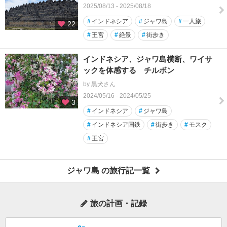
2025/08/13 - 2025/08/18
#
インドネシア
#
ジャワ島
#
一人旅
22
#
王宮
#
絶景
#
街歩き
インドネシア、ジャワ島横断、ワイサ
ックを体感する チルボン
by 黒犬さん
2024/05/16 - 2024/05/25
3
#
インドネシア
#
ジャワ島
#
インドネシア国鉄
#
街歩き
#
モスク
#
王宮
ジャワ島 の旅行記一覧
旅の計画・記録