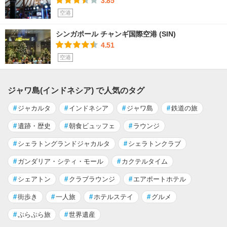
3.85
空港
シンガポール チャンギ国際空港 (SIN)
4.51
空港
ジャワ島(インドネシア) で人気のタグ
#
ジャカルタ
#
インドネシア
#
ジャワ島
#
鉄道の旅
#
遺跡・歴史
#
朝食ビュッフェ
#
ラウンジ
#
シェラトングランドジャカルタ
#
シェラトンクラブ
#
ガンダリア・シティ・モール
#
カクテルタイム
#
シェアトン
#
クラブラウンジ
#
エアポートホテル
#
街歩き
#
一人旅
#
ホテルステイ
#
グルメ
#
ぷらぷら旅
#
世界遺産