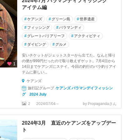
2024年7月 バラマンディフィッシング
アイテム編
#
ケアンズ
#
グリーン島
#
世界遺産
#
フィッシング
#
バラマンディ
#
グレートバリアリーフ
#
アクティビティ
#
ダイビング
#
グルメ
安いチケットがジェットスターから出てた。なんと帰り
の便が999円だったので取り敢えずゲット。7月4日から
1
14日までケアンズにステイ。今回の釣行のバラ釣りアイ
テムに新しい...
ケアンズ
旅行記グループ
ケアンズ バラマンデイフィッシン
グ 2024 July
2
2024/07/04～
by Propagandaさん
2024年3月 直近のケアンズをアップデー
ト