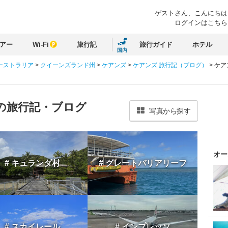
ゲストさん、
こんにちは
ログインはこちら
アー
Wi-Fi
旅行記
旅行ガイド
ホテル
国内
ーストラリア
>
クイーンズランド州
>
ケアンズ
>
ケアンズ 旅行記（ブログ）
>
ケア
の旅行記・ブログ
写真から探す
オー
# キュランダ村
# グレートバリアリーフ
# スカイレール
# インプレッソ