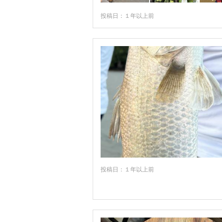
カカドゥ国立公園周辺
投稿日：１年以上前
カンガルー島
キャサリン
キャンベラ
キュランダ
キンバリー周辺
クイーンズランド州
クックタウン
クレイドル・マウンテン＝レイク・セ
ト・クレア国立公園
投稿日：１年以上前
クーナワーラ周辺
クーバーピディ
グラッドストーン