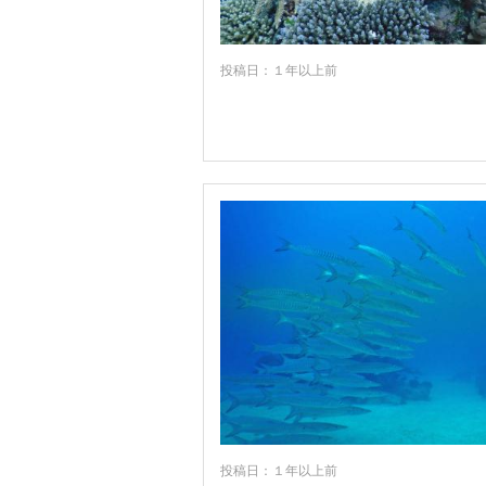
マウントガンビア
マグネティック島
投稿日：１年以上前
マッカイ
マリーバ
ミッションビーチ
モンキーマイア
モートン島
ヤプーン
リザート島
リッチフィールド国立公園周辺
リンデマン島
レディエリオット島
ロックハンプトン
投稿日：１年以上前