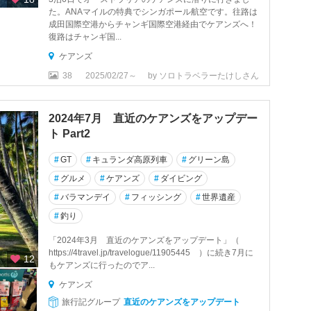
た。ANAマイルの特典でシンガポール航空です。往路は
成田国際空港からチャンギ国際空港経由でケアンズへ！
復路はチャンギ国...
ケアンズ
38
2025/02/27～
by ソロトラベラーたけしさん
2024年7月 直近のケアンズをアップデー
ト Part2
#
GT
#
キュランダ高原列車
#
グリーン島
#
グルメ
#
ケアンズ
#
ダイビング
#
バラマンデイ
#
フィッシング
#
世界遺産
#
釣り
「2024年3月 直近のケアンズをアップデート」（
https://4travel.jp/travelogue/11905445 ）に続き7月に
12
もケアンズに行ったのでア...
ケアンズ
旅行記グループ
直近のケアンズをアップデート