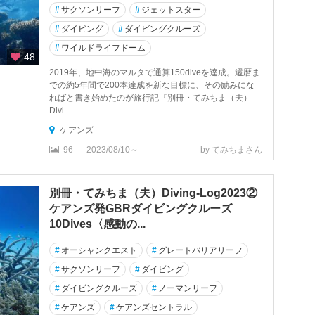
#
サクソンリーフ
#
ジェットスター
#
ダイビング
#
ダイビングクルーズ
#
ワイルドライフドーム
48
2019年、地中海のマルタで通算150diveを達成。還暦ま
での約5年間で200本達成を新な目標に、その励みにな
ればと書き始めたのが旅行記『別冊・てみちま（夫）
Divi...
ケアンズ
96
2023/08/10～
by てみちまさん
別冊・てみちま（夫）Diving-Log2023②
ケアンズ発GBRダイビングクルーズ
10Dives〈感動の...
#
オーシャンクエスト
#
グレートバリアリーフ
#
サクソンリーフ
#
ダイビング
#
ダイビングクルーズ
#
ノーマンリーフ
#
ケアンズ
#
ケアンズセントラル