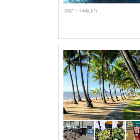
★パース
投稿日：１年以上前
★ブリスベン
★ポートダグラス
★メルボルン
アサートンテーブルランド周辺
アデレードヒルズ周辺
アポロベイ
アリススプリングス
アーリービーチ
ウィットサンデー諸島
ウロンゴン
オーストラリア首都特別地域
カウラ