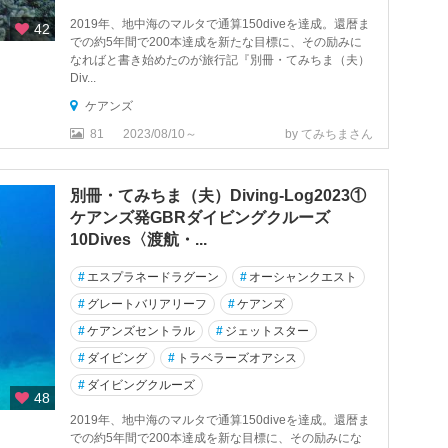
2019年、地中海のマルタで通算150diveを達成。還暦ま
42
での約5年間で200本達成を新たな目標に、その励みに
なればと書き始めたのが旅行記『別冊・てみちま（夫）
Div...
ケアンズ
81
2023/08/10～
by てみちまさん
別冊・てみちま（夫）Diving-Log2023①
ケアンズ発GBRダイビングクルーズ
10Dives〈渡航・...
#
エスプラネードラグーン
#
オーシャンクエスト
#
グレートバリアリーフ
#
ケアンズ
#
ケアンズセントラル
#
ジェットスター
#
ダイビング
#
トラベラーズオアシス
#
ダイビングクルーズ
48
2019年、地中海のマルタで通算150diveを達成。還暦ま
での約5年間で200本達成を新な目標に、その励みにな