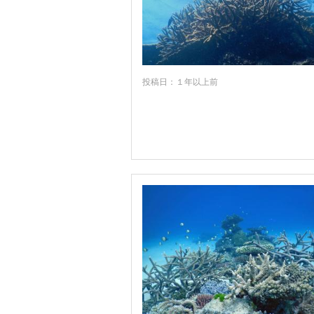
ヒンチンブルック島
ビクトリアンアルプス周辺
ビクトリア州
投稿日：１年以上前
フィッツロイ島
フルリオ半島
フレシネ国立公園周辺
フレーザー島
ブルーマウンテンズ周辺
ブルーム
ヘロン島
ベンディゴ
ホバート
ホリデーコースト周辺