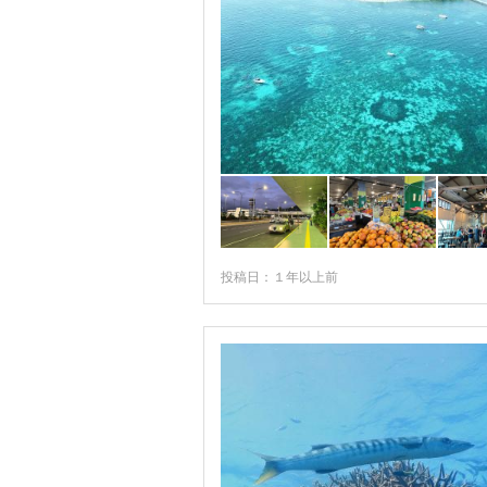
デインツリー国立公園周辺
デボンポート
ニトミルク国立公園周辺
ニューキャッスル
ニューサウスウェールズ州
ノーザンテリトリー準州
ハミルトン島
投稿日：１年以上前
ハンターバレー周辺
ハービーベイ
バイロンベイ
バララット
バロッサバレー
バンダバーグ