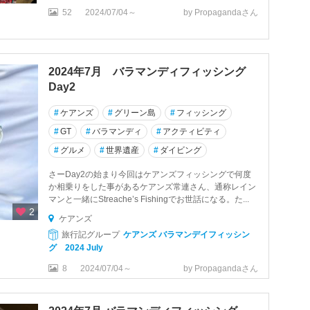
52
2024/07/04～
by Propagandaさん
2024年7月 バラマンディフィッシング
Day2
#
ケアンズ
#
グリーン島
#
フィッシング
#
GT
#
バラマンディ
#
アクティビティ
#
グルメ
#
世界遺産
#
ダイビング
さーDay2の始まり今回はケアンズフィッシングで何度
か相乗りをした事があるケアンズ常連さん、通称レイン
マンと一緒にStreache’s Fishingでお世話になる。た...
ン
2
ケアンズ
旅行記グループ
ケアンズ バラマンデイフィッシン
グ 2024 July
8
2024/07/04～
by Propagandaさん