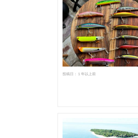
グラフトン
グランピアンズ国立公園周辺
グリーン島
グレートオーシャンロード周辺
グレートケッペル島
コールスベイ
サウスコースト周辺
サンシャインコースト
投稿日：１年以上前
スノーウィマウンテンズ周辺
セントラルコースト周辺
タウンズビル
タスマニア州
ダンク島
ダーウィン