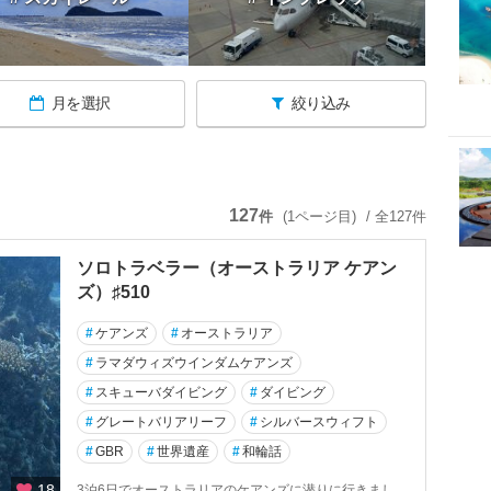
月を選択
絞り込み
127
件
(1ページ目)
/ 全127件
ソロトラベラー（オーストラリア ケアン
ズ）♯510
#
ケアンズ
#
オーストラリア
#
ラマダウィズウインダムケアンズ
#
スキューバダイビング
#
ダイビング
#
グレートバリアリーフ
#
シルバースウィフト
#
GBR
#
世界遺産
#
和輪話
18
3泊6日でオーストラリアのケアンズに潜りに行きまし