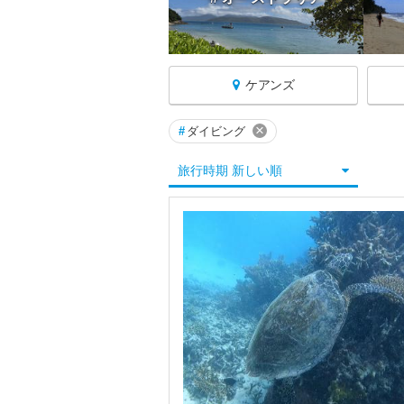
ケアンズ
×
#
ダイビング
オーストラリアへ戻る
旅行時期 新しい順
★アデレード
★エアーズロック
★グレートバリアリーフ周辺
★ケアンズ
★ゴールドコースト
★シドニー