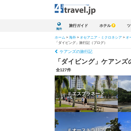
旅行ガイド
ホテル
ツ
海外
ホーム
>
海外
>
オセアニア・ミクロネシア
>
オ
「ダイビング」旅行記（ブログ）
ケアンズの旅行記
「ダイビング」ケアンズ
全127件
# エスプラネード
# オーストラリア