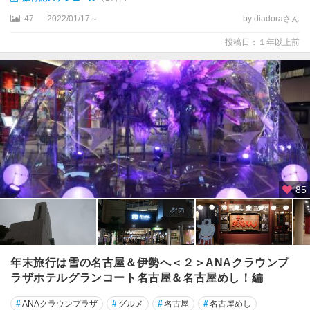
47
2022/01/17～
by diadoraさん
投稿日：１年以上前
85
年末旅行は雪の名古屋＆伊勢へ＜２＞ANAクラウンプ
ラザホテルグランコート名古屋＆名古屋めし！編
#
ANAクラウンプラザ
#
グルメ
#
名古屋
#
名古屋めし