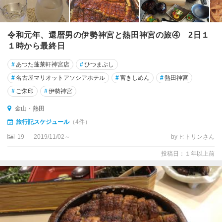
令和元年、還暦男の伊勢神宮と熱田神宮の旅④ 2日１
１時から最終日
#
あつた蓬莱軒神宮店
#
ひつまぶし
#
名古屋マリオットアソシアホテル
#
宮きしめん
#
熱田神宮
#
ご朱印
#
伊勢神宮
金山・熱田
旅行記スケジュール
（4件）
19
2019/11/02～
by ヒトリンさん
投稿日：１年以上前