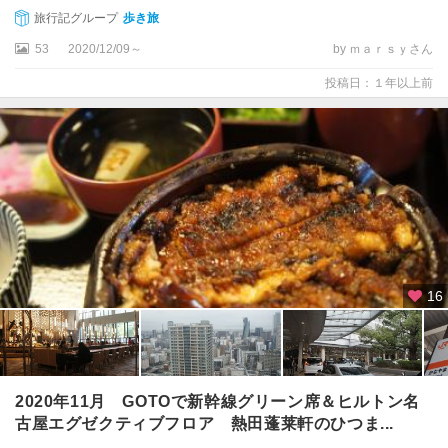
旅行記グループ
歩き旅
53
2020/12/09～
by ｍａｒｓｙさん
投稿日：１年以上前
16
2020年11月 GOTOで新幹線グリーン席＆ヒルトン名
古屋エグゼクティブフロア 熱田蓬莱軒のひつま...