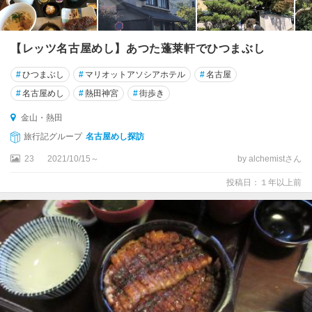
【レッツ名古屋めし】あつた蓬莱軒でひつまぶし
#
ひつまぶし
#
マリオットアソシアホテル
#
名古屋
#
名古屋めし
#
熱田神宮
#
街歩き
金山・熱田
旅行記グループ
名古屋めし探訪
23
2021/10/15～
by alchemistさん
投稿日：１年以上前