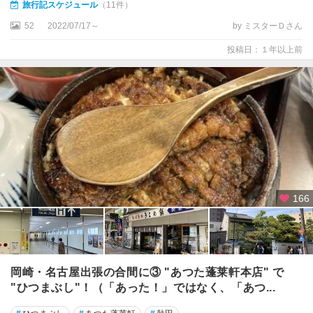
旅行記スケジュール
（11件）
52
2022/07/17～
by ミスターＤさん
投稿日：１年以上前
166
岡崎・名古屋出張の合間に③ "あつた蓬莱軒本店" で
"ひつまぶし"！（「あった！」ではなく、「あつ...