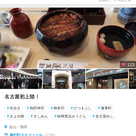
123
名古屋初上陸！
#
街歩き
#
熱田神宮
#
御朱印
#
ひつまぶし
#
蓬莱軒
#
きよめ餅
#
きしめん
#
味噌煮込みうどん
#
名古屋めし
金山・熱田
旅行記スケジュール
（17件）