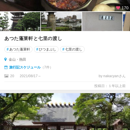
170
あつた蓬莱軒と七里の渡し
#
あつた蓬莱軒
#
ひつまぶし
#
七里の渡し
金山・熱田
旅行記スケジュール
（7件）
20
2021/08/17～
by nakacyanさん
投稿日：１年以上前