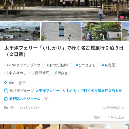
7
太平洋フェリー「いしかり」で行く名古屋旅行２泊３日
（２日目）
#
ANAクラウンプラザ
#
あつた蓬莱軒
#
ひつまぶし
#
名古屋
#
名古屋めし
#
熱田神宮
#
街歩き
金山・熱田
旅行記グループ
太平洋フェリー「いしかり」で行く名古屋旅行２泊３日
旅行記スケジュール
（9件）
45
2021/07/02～
by myopiaさん
投稿日：１年以上前