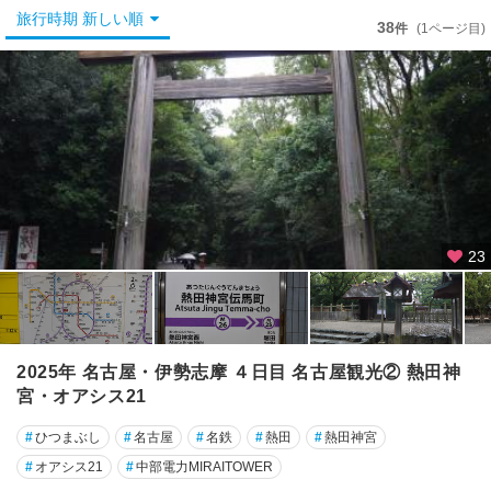
名
旅行時期 新しい順
古
38
件
(1ページ目)
屋
金
山
・
熱
田
千
種
23
・
今
池
天
2025年 名古屋・伊勢志摩 ４日目 名古屋観光② 熱田神
白
宮・オアシス21
・
#
笠
ひつまぶし
#
名古屋
#
名鉄
#
熱田
#
熱田神宮
寺
#
オアシス21
#
中部電力MIRAITOWER