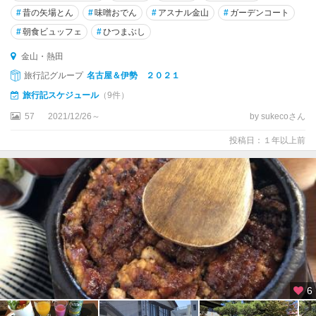
#
昔の矢場とん
#
味噌おでん
#
アスナル金山
#
ガーデンコート
#
朝食ビュッフェ
#
ひつまぶし
金山・熱田
旅行記グループ
名古屋＆伊勢 ２０２１
旅行記スケジュール
（9件）
57
2021/12/26～
by sukecoさん
投稿日：１年以上前
6