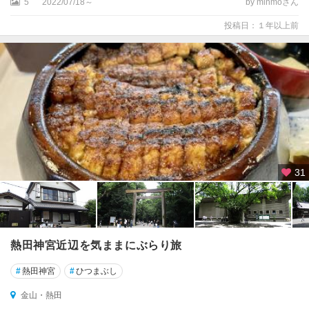
5
2022/07/18～
by minmoさん
投稿日：１年以上前
31
熱田神宮近辺を気ままにぶらり旅
#
熱田神宮
#
ひつまぶし
金山・熱田