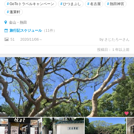
#
GoToトラベルキャンペーン
#
ひつまぶし
#
名古屋
#
熱田神宮
#
蓬莱軒
金山・熱田
旅行記スケジュール
（11件）
51
2020/11/06～
by さじたろーさん
投稿日：１年以上前
9