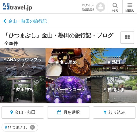
ログイン
新規登録
閉
検索
MENU
じ
る
金山・熱田の旅行記
「ひつまぶし」金山・熱田の旅行記・ブログ
全38件
愛
# ANAクラウンプラ
# 名古屋めし
# 熱田
知
ザ
へ
戻
る
# 熱田神宮
# ガーデンコート
# 神鶏さま
愛
知
す
金山・熱田
月を選択
絞り込み
べ
て
×
#
ひつまぶし