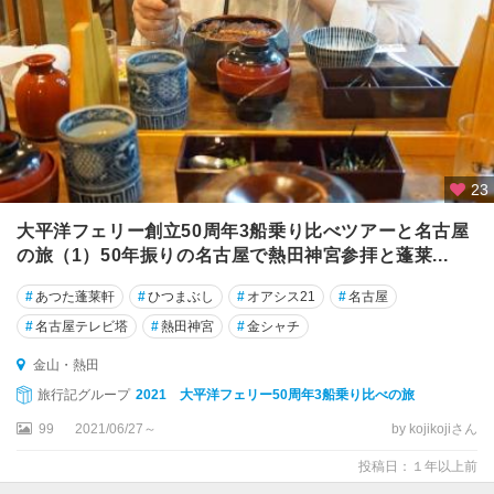
23
大平洋フェリー創立50周年3船乗り比べツアーと名古屋
の旅（1）50年振りの名古屋で熱田神宮参拝と蓬莱...
#
あつた蓬莱軒
#
ひつまぶし
#
オアシス21
#
名古屋
#
名古屋テレビ塔
#
熱田神宮
#
金シャチ
金山・熱田
旅行記グループ
2021 大平洋フェリー50周年3船乗り比べの旅
99
2021/06/27～
by kojikojiさん
投稿日：１年以上前