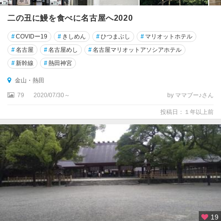
二の丑に鰻を食べに名古屋へ2020
#
COVIDー19
#
きしめん
#
ひつまぶし
#
マリオットホテル
#
名古屋
#
名古屋めし
#
名古屋マリオットアソシアホテル
#
新幹線
#
熱田神宮
金山・熱田
79
2020/07/30～
by ママブー♪さん
投稿日：１年以上前
19