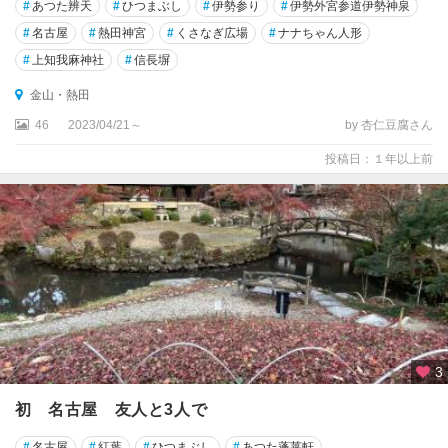
#
あつた辨天
#
ひつまぶし
#
伊勢参り
#
伊勢外宮参道伊勢神泉
ト
レ
#
名古屋
#
熱田神宮
#
くさなぎ広場
#
ナナちゃん人形
ア
#
上知我麻神社
#
信長塀
新
金山・熱田
城
46
2023/04/21～
by 杏仁豆腐さん
・
鳳
投稿日：１年以上前
来
・
湯
谷
3
初 名古屋 友人と3人で
#
名古屋
#
紅葉
#
ひつまぶし
#
あつた蓬莱軒