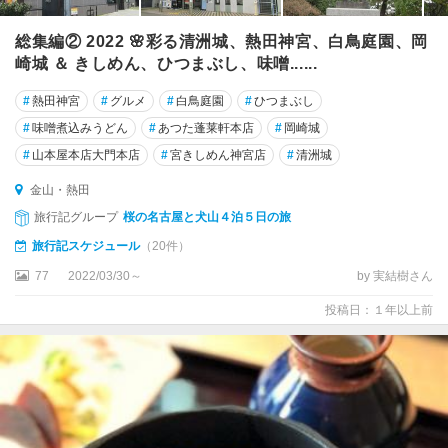
総集編② 2022 🌸彩る清洲城、熱田神宮、白鳥庭園、岡
崎城 ＆ きしめん、ひつまぶし、味噌......
#
熱田神宮
#
グルメ
#
白鳥庭園
#
ひつまぶし
#
味噌煮込みうどん
#
あつた蓬莱軒本店
#
岡崎城
#
山本屋本店大門本店
#
宮きしめん神宮店
#
清洲城
金山・熱田
旅行記グループ
桜の名古屋と犬山４泊５日の旅
旅行記スケジュール
（20件）
77
2022/03/30～
by 実結樹さん
投稿日：１年以上前