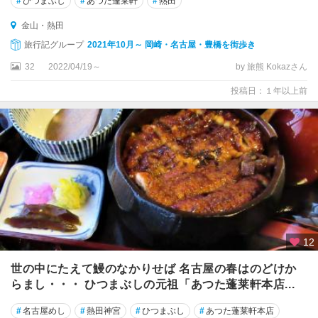
#
ひつまぶし
#
あつた蓬莱軒
#
熱田
金山・熱田
旅行記グループ
2021年10月～ 岡崎・名古屋・豊橋を街歩き
32
2022/04/19～
by 旅熊 Kokazさん
投稿日：１年以上前
12
世の中にたえて鰻のなかりせば 名古屋の春はのどけか
らまし・・・ ひつまぶしの元祖「あつた蓬莱軒本店...
#
名古屋めし
#
熱田神宮
#
ひつまぶし
#
あつた蓬莱軒本店