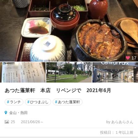
17
あつた蓬莱軒 本店 リベンジで 2021年6月
#
ランチ
#
ひつまぶし
#
あつた蓬莱軒
金山・熱田
25
2021/06/26～
by あらあらさん
投稿日：１年以上前