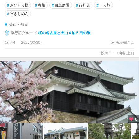
#
おひとり様
#
春旅
#
白鳥庭園
#
行列店
#
一人旅
#
宮きしめん
金山・熱田
旅行記グループ
桜の名古屋と犬山４泊５日の旅
44
2022/03/30～
by 実結樹さん
投稿日：１年以上前
8