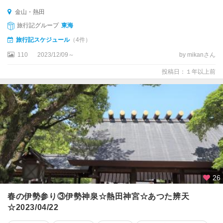
島
金山・熱田
旅行記グループ
東海
蒲
郡
旅行記スケジュール
（4件）
・
110
2023/12/09～
by mikanさん
吉
良
投稿日：１年以上前
・
西
浦
・
篠
島
知
多
半
26
島
・
春の伊勢参り③伊勢神泉☆熱田神宮☆あつた辨天
セ
☆2023/04/22
ン