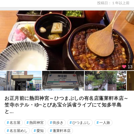
渓
投稿日：１年以上前
岡
崎
・
三
河
安
城
・
刈
13
谷
豊
橋
・
お正月前に熱田神宮～ひつまぶしの有名店蓬莱軒本店～
豊
笠寺ホテル・ゆ~とぴあ宝☆浜省ライブにて知多半島
川
と...
・
渥
#
名古屋
#
熱田神宮
#
街歩き
#
ひつまぶし
#
一人旅
美
#
名古屋めし
#
愛知
#
蓬莱軒本店
半