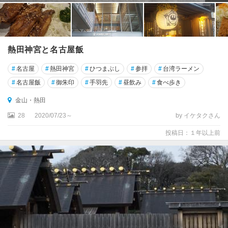
熱田神宮と名古屋飯
#
名古屋
#
熱田神宮
#
ひつまぶし
#
参拝
#
台湾ラーメン
#
名古屋飯
#
御朱印
#
手羽先
#
昼飲み
#
食べ歩き
金山・熱田
28
2020/07/23～
by イケタクさん
投稿日：１年以上前