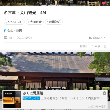
7
名古屋・犬山観光 4/4
#
ひつまぶし
#
大須観音
#
熱田神宮
金山・熱田
48
2019/10/04～
by SUMIさん
投稿日：１年以上前
みくに隠居処
36
三国港越前がに料理 レストラン予約受付中！
宿公式サイト
スポンサー提供
2019年夏旅☆信州&熱田神宮☆4日目