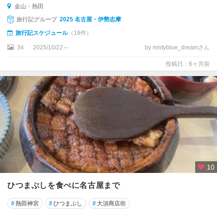
金山・熱田
鶴
舞
旅行記グループ
2025 名古屋・伊勢志摩
・
旅行記スケジュール
（19件）
堀
田
34
2025/10/22～
by mistyblue_dreamさん
投稿日：6ヶ月前
名
古
屋
港
守
山
・
名
東
10
名
ひつまぶしを食べに名古屋まで
古
屋
#
熱田神宮
#
ひつまぶし
#
大須商店街