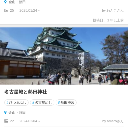
一
金山・熱田
宮
25
2025/01/24～
by わんこさん
・
小
投稿日：１年以上前
牧
・
犬
山
・
春
日
井
豊
3
田
名古屋城と熱田神社
・
瀬
#
ひつまぶし
#
名古屋めし
#
熱田神宮
戸
・
金山・熱田
香
22
2024/02/04～
by amaroさん
嵐