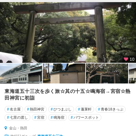
10
東海道五十三次を歩く旅☆其の十五☆鳴海宿→宮宿☆熱
田神宮に初詣
#
名古屋
#
熱田神宮
#
ひつまぶし
#
蓬莱軒
#
青春18きっぷ
#
七里の渡し
#
宮宿
#
鳴海宿
#
パワースポット
金山・熱田