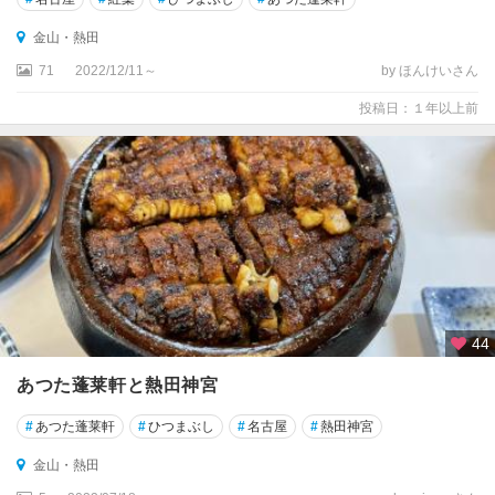
金山・熱田
71
2022/12/11～
by ほんけいさん
投稿日：１年以上前
44
あつた蓬莱軒と熱田神宮
#
あつた蓬莱軒
#
ひつまぶし
#
名古屋
#
熱田神宮
金山・熱田