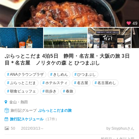
49
ぷらっとこだま 4泊5日 静岡・名古屋・大阪の旅 3日
目＊名古屋 ノリタケの森 と ひつまぶし
#
ANAクラウンプラザ
#
きしめん
#
ひつまぶし
#
ぷらっとこだま
#
ホテルスティ
#
名古屋
#
名古屋めし
#
朝食ビュッフェ
#
街歩き
#
春旅
金山・熱田
旅行記グループ
ぷらっとこだまの旅
旅行記スケジュール
（17件）
50
2022/03/13～
by Sisyphusさん
投稿日：１年以上前