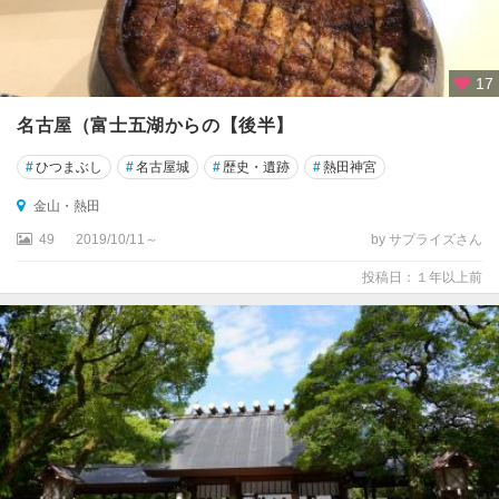
17
名古屋（富士五湖からの【後半】
#
ひつまぶし
#
名古屋城
#
歴史・遺跡
#
熱田神宮
金山・熱田
49
2019/10/11～
by サプライズさん
投稿日：１年以上前