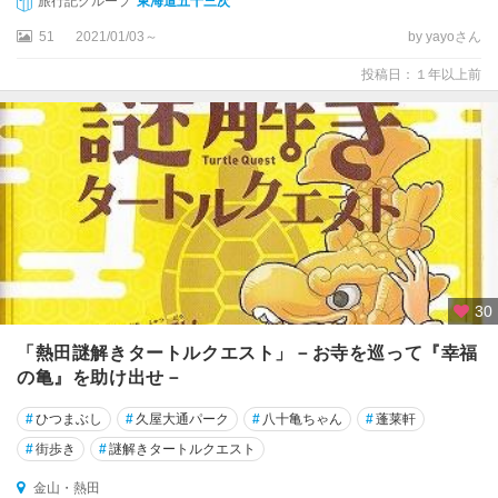
旅行記グループ
東海道五十三次
51
2021/01/03～
by yayoさん
投稿日：１年以上前
30
「熱田謎解きタートルクエスト」－お寺を巡って『幸福
の亀』を助け出せ－
#
ひつまぶし
#
久屋大通パーク
#
八十亀ちゃん
#
蓬莱軒
#
街歩き
#
謎解きタートルクエスト
金山・熱田