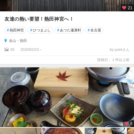
21
友達の熱い要望！熱田神宮へ！
#
熱田神宮
#
ひつまぶし
#
あつた蓬莱軒
#
名古屋
金山・熱田
65
2020/02/23～
by yumiさん
投稿日：１年以上前
8