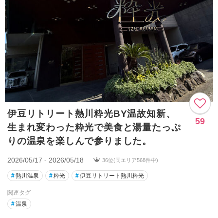
伊豆リトリート熱川粋光BY温故知新、
59
生まれ変わった粋光で美食と湯量たっぷ
りの温泉を楽しんで参りました。
2026/05/17 - 2026/05/18
36位(同エリア568件中)
#
熱川温泉
#
粋光
#
伊豆リトリート熱川粋光
関連タグ
#
温泉