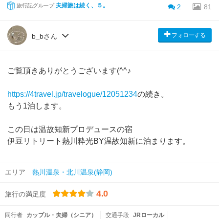
夫婦旅は続く、５。
旅行記グループ
2
81
フォローする
b_bさん
ご覧頂きありがとうございます(^^♪
https://4travel.jp/travelogue/12051234
の続き。
もう1泊します。
この日は温故知新プロデュースの宿
伊豆リトリート熱川粋光BY温故知新に泊まります。
エリア
熱川温泉・北川温泉(静岡)
4.0
旅行の満足度
同行者
カップル・夫婦（シニア）
交通手段
JRローカル