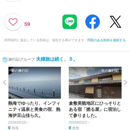
59
利用規約に違反している投稿は、報告する事ができます。
問題のある投稿を連絡する
夫婦旅は続く、５。
旅行記グループ
前の旅行記
次の旅行記
熱海でゆったり、インフィ
倉敷美観地区にひっそりと
ニティ温泉と美食の宿、熱
ある宿「撚る屋」に宿泊し
海伊豆山佳ら久。
て参りました。
2026/05/16～
2026/05/23～
熱海
倉敷