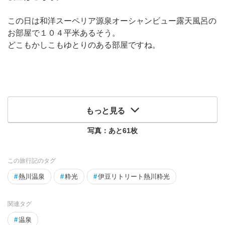
この日は和洋スーペリア源泉オーシャンビュー露天風呂の
お部屋で１０４平米あるそう。
どこもかしこもゆとりのある部屋ですね。
もっと見る
写真：あと
61
枚
この旅行記のタグ
#
熱川温泉
#
粋光
#
伊豆リトリート熱川粋光
関連タグ
#
温泉