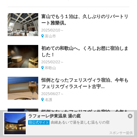
富山でもう１泊は、久しぶりのリバートリ
ート雅樂倶。
2025/02/10～
富山市
初めての和歌山へ。くろしお想に宿泊しま
した！
2025/02/22～
和歌山
恒例となったフェリスヴィラ宿泊、今年も
フェリスヴィラスイート古宇...
2025/06/27～
名護
恒例となったフェリスヴィラ宿泊、今年も
ラフォーレ伊東温泉 湯の庭
フェリスヴィラスイート古宇...
由緒あるいで湯を楽しむ温もりの宿
宿公式サイト
2025/06/27～
名護
スポンサー提供