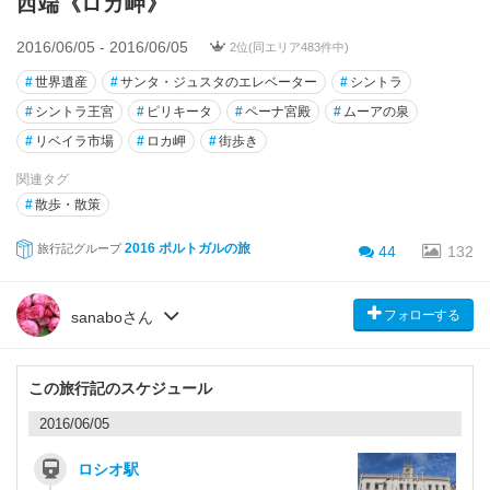
西端《ロカ岬》
2016/06/05 - 2016/06/05
2位(同エリア483件中)
#
世界遺産
#
サンタ・ジュスタのエレベーター
#
シントラ
#
シントラ王宮
#
ピリキータ
#
ペーナ宮殿
#
ムーアの泉
#
リベイラ市場
#
ロカ岬
#
街歩き
関連タグ
#
散歩・散策
2016 ポルトガルの旅
旅行記グループ
44
132
フォローする
sanaboさん
この旅行記のスケジュール
2016/06/05
ロシオ駅