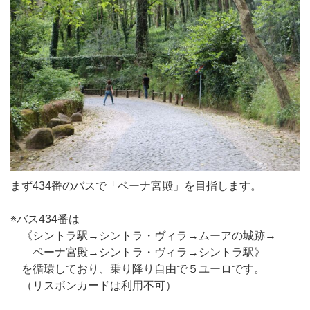
まず434番のバスで「ペーナ宮殿」を目指します。
※バス434番は
《シントラ駅→シントラ・ヴィラ→ムーアの城跡→
ペーナ宮殿→シントラ・ヴィラ→シントラ駅》
を循環しており、乗り降り自由で５ユーロです。
（リスボンカードは利用不可）