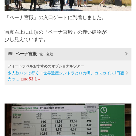
「ペーナ宮殿」の入口ゲートに到着しました。
写真右上に山頂の「ペーナ宮殿」の赤い建物が
少し見えています。
ペーナ宮殿
城・宮殿
フォートラベルおすすめのオプショナルツアー
少人数バンで行く！世界遺産シントラとロカ岬、カスカイス1日観
53.1
光ツ…
EUR
～