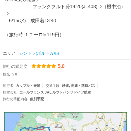
フランクフルト発19:20(JL408)⇒（機中泊）
⇒
6/15(水) 成田着13:40
（旅行時 １ユーロ≒119円）
エリア
シントラ(ポルトガル)
5.0
旅行の満足度
観光
5.0
同行者
カップル・夫婦
交通手段
鉄道
高速・路線バス
航空会社
エールフランス JAL ルフトハンザドイツ航空
旅行の手配内容
個別手配