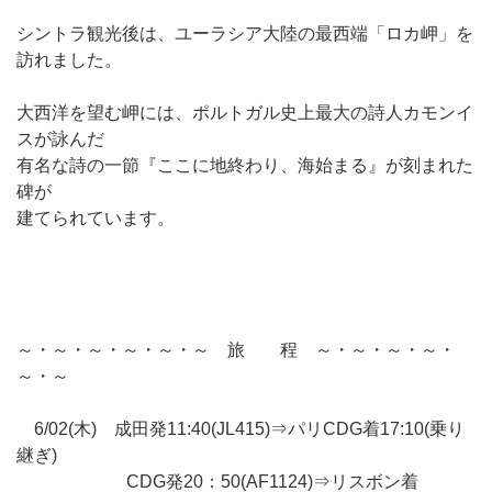
シントラ観光後は、ユーラシア大陸の最西端「ロカ岬」を
訪れました。
大西洋を望む岬には、ポルトガル史上最大の詩人カモンイ
スが詠んだ
有名な詩の一節『ここに地終わり、海始まる』が刻まれた
碑が
建てられています。
～・～・～・～・～・～ 旅 程 ～・～・～・～・
～・～
6/02(木) 成田発11:40(JL415)⇒パリCDG着17:10(乗り
継ぎ)
CDG発20：50(AF1124)⇒リスボン着