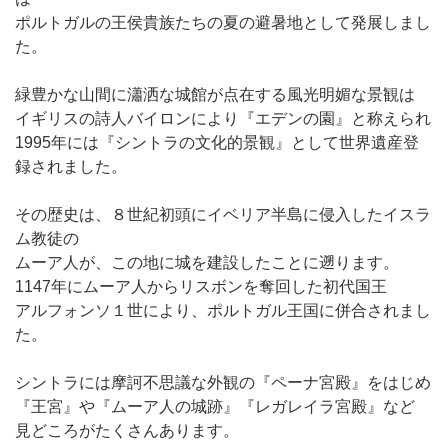
ポルトガルの王侯貴族たちの夏の避暑地として発展しまし
た。
緑豊かな山間に瀟洒な城館が点在する風光明媚な景観は
イギリスの詩人バイロンにより『エデンの園』と称えられ
1995年には『シントラの文化的景観』として世界遺産登
録されました。
その歴史は、８世紀初頭にイベリア半島に侵入したイスラ
ム教徒の
ムーア人が、この地に城を建設したことに遡ります。
1147年にムーア人からリスボンを奪回した初代国王
アルフォンソ１世により、ポルトガル王国に併合されまし
た。
シントラには摩訶不思議な外観の『ペーナ宮殿』をはじめ
『王宮』や『ムーア人の城跡』『レガレイラ宮殿』など
見どころがたくさんあります。