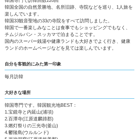
韓国専門で訪韓回数220回
韓国全国の自然景勝地、名所旧跡、寺院などを巡り、1人旅を
楽しんでいます。
韓国33観音聖地の33の寺院をすべて訪問しました。
韓国で一番楽しみなことは食事でもショッピングでもなく、
チムジルバン・スッカマで泊まることです。
国内のスーパー銭湯や健康ランドも大好きでよく行き、健康
ランドのホームページなどを見ては楽しんでいます。
自分を客観的にみた第一印象
毎月訪韓
大好きな場所
韓国専門です。韓国観光地BEST：
1.宝鏡寺と内延山(浦項)
2.百潭寺(江原道麟蹄郡)
3.燃灯祭りの三光寺(釜山)
4.鬱陵島(ウルルンド)