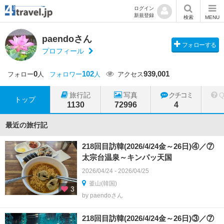
ログイン
新規登録
検索
MENU
paendoさん
フォローする
プロフィール
0
102
939,001
フォロー
人
フォロワー
人
アクセス
旅行記
写真
クチコミ
トップ
1130
72996
4
最近の旅行記
218回目訪韓(2026/4/24金～26日)④／⑦
太宗台温泉～キンパッ天国
2026/04/24 - 2026/04/25
釜山(韓国)
3
by paendoさん
218回目訪韓(2026/4/24金～26日)③／⑦