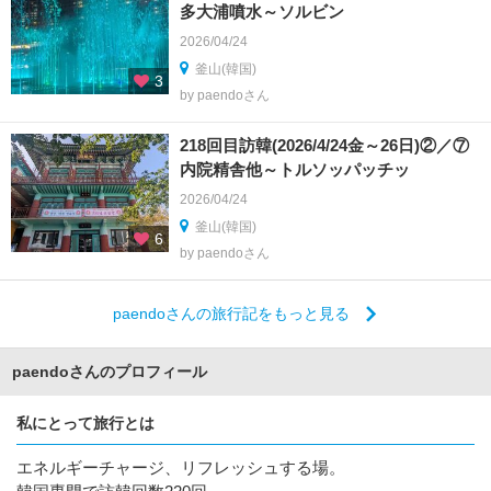
多大浦噴水～ソルビン
2026/04/24
釜山(韓国)
3
by paendoさん
218回目訪韓(2026/4/24金～26日)②／⑦
内院精舎他～トルソッパッチッ
2026/04/24
釜山(韓国)
6
by paendoさん
paendoさんの旅行記をもっと見る
paendoさんのプロフィール
私にとって旅行とは
エネルギーチャージ、リフレッシュする場。