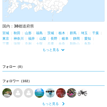
38
国内：
都道府県
宮城
秋田
山形
福島
茨城
栃木
群馬
埼玉
千葉
東京
神奈川
福井
山梨
長野
岐阜
静岡
愛知
三重
滋賀
京都
大阪
兵庫
奈良
和歌山
鳥取
岡山
広島
山口
徳島
香川
愛媛
福岡
佐賀
長崎
もっと見る
大分
宮崎
鹿児島
沖縄
フォロー（0）
フォロワー（102）
もっと見る