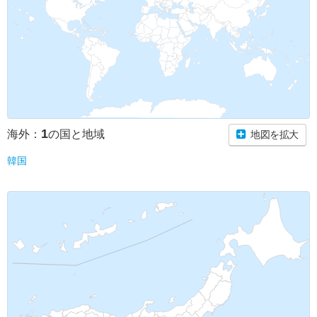
1
海外：
の国と地域
地図を拡大
韓国