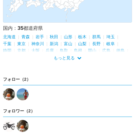
35
国内：
都道府県
北海道
青森
岩手
秋田
山形
栃木
群馬
埼玉
千葉
東京
神奈川
新潟
富山
山梨
長野
岐阜
静岡
京都
大阪
兵庫
鳥取
島根
岡山
広島
徳島
香川
愛媛
高知
佐賀
長崎
熊本
大分
宮崎
もっと見る
鹿児島
沖縄
フォロー（2）
フォロワー（2）