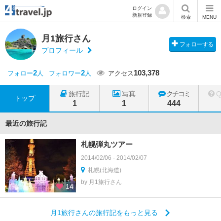
ログイン
新規登録
検索
MENU
月1旅行さん
フォローする
プロフィール
2
2
103,378
フォロー
人
フォロワー
人
アクセス
旅行記
写真
クチコミ
トップ
1
1
444
最近の旅行記
札幌弾丸ツアー
2014/02/06 - 2014/02/07
札幌(北海道)
by 月1旅行さん
14
月1旅行さんの旅行記をもっと見る