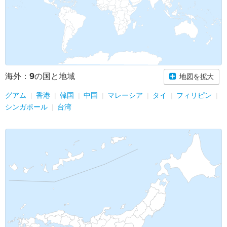
9
海外：
の国と地域
地図を拡大
グアム
香港
韓国
中国
マレーシア
タイ
フィリピン
シンガポール
台湾