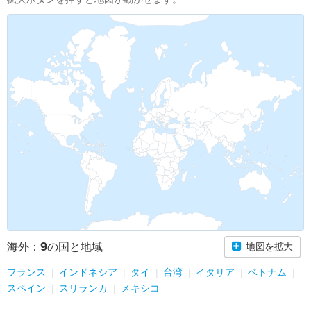
9
海外：
の国と地域
地図を拡大
フランス
インドネシア
タイ
台湾
イタリア
ベトナム
スペイン
スリランカ
メキシコ