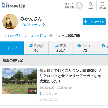
ログイン
新規登録
検索
MENU
みかんさん
フォローする
プロフィール
7
14
100,795
フォロー
人
フォロワー
人
アクセス
旅行記
写真
クチコミ
トップ
45
2517
71
最近の旅行記
個人旅行で行くスリランカ周遊②シギ
リアロックとサファリツアーめっちゃ
大変だった！
2025/08/09 - 2025/08/16
9
スリランカ
by みかんさん