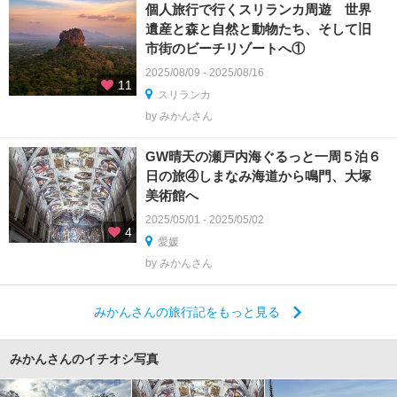
個人旅行で行くスリランカ周遊 世界
遺産と森と自然と動物たち、そして旧
市街のビーチリゾートへ①
2025/08/09 - 2025/08/16
11
スリランカ
by みかんさん
GW晴天の瀬戸内海ぐるっと一周５泊６
日の旅④しまなみ海道から鳴門、大塚
美術館へ
2025/05/01 - 2025/05/02
4
愛媛
by みかんさん
みかんさんの旅行記をもっと見る
みかんさんのイチオシ写真