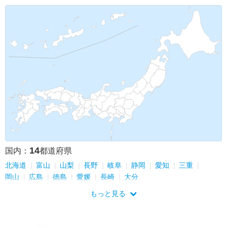
14
国内：
都道府県
北海道
富山
山梨
長野
岐阜
静岡
愛知
三重
岡山
広島
徳島
愛媛
長崎
大分
もっと見る