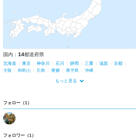
14
国内：
都道府県
北海道
東京
神奈川
石川
静岡
三重
滋賀
京都
大阪
和歌山
広島
愛媛
鹿児島
沖縄
もっと見る
フォロー（1）
フォロワー（1）