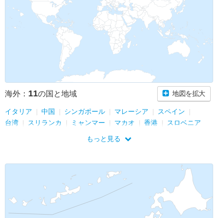
11
海外：
の国と地域
地図を拡大
イタリア
中国
シンガポール
マレーシア
スペイン
台湾
スリランカ
ミャンマー
マカオ
香港
スロベニア
もっと見る