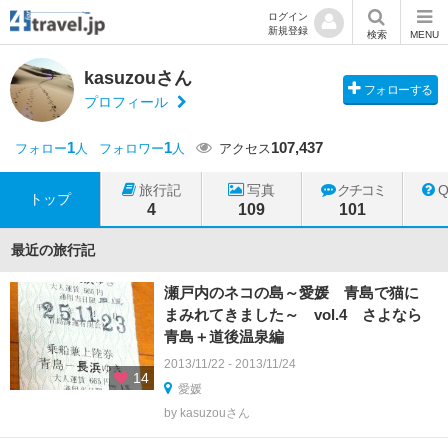
ログイン
新規登録
検索
MENU
kasuzouさん
フォローする
プロフィール
1
1
107,437
フォロー
人
フォロワー
人
アクセス
旅行記
写真
クチコミ
トップ
4
109
101
最近の旅行記
瀬戸内のネコの島～愛媛 青島で猫に
まみれてきました～ vol.4 さよなら
青島＋道後温泉編
2013/11/22 - 2013/11/24
14
愛媛
by kasuzouさん