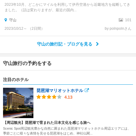
2023年10月、どこかにマイルを利用して伊丹空港から近畿地方を縦断してき
ました。（話は変わりますが、最近の国内...
守山
101
2023/10/12～ （2日間）
by polnpolnさん
守山の旅行記・ブログを見る
守山旅行の予約をする
注目のホテル
琵琶湖マリオットホテル
4.13
PR
【周辺観光】琵琶湖で育まれた日本文化を感じる旅へ
Scenic Spot周辺観光豊かな自然に囲まれた琵琶湖マリオットホテル周辺エリアには、
季節ごとに様々な表情を見せる琵琶湖をはじめ、神社仏閣...