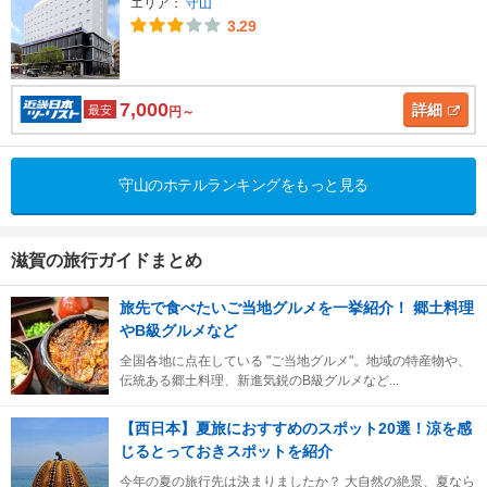
エリア：
守山
3.29
7,000
詳細
最安
円～
守山のホテルランキングをもっと見る
滋賀の旅行ガイドまとめ
旅先で食べたいご当地グルメを一挙紹介！ 郷土料理
やB級グルメなど
全国各地に点在している "ご当地グルメ"。地域の特産物や、
伝統ある郷土料理、新進気鋭のB級グルメなど...
【西日本】夏旅におすすめのスポット20選！涼を感
じるとっておきスポットを紹介
今年の夏の旅行先は決まりましたか？ 大自然の絶景、夏なら