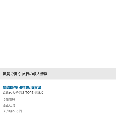
滋賀で働く 旅行の求人情報
塾講師/集団指導/滋賀県
京進の大学受験 TOPΣ 長浜校
滋賀県
正社員
月給27万円