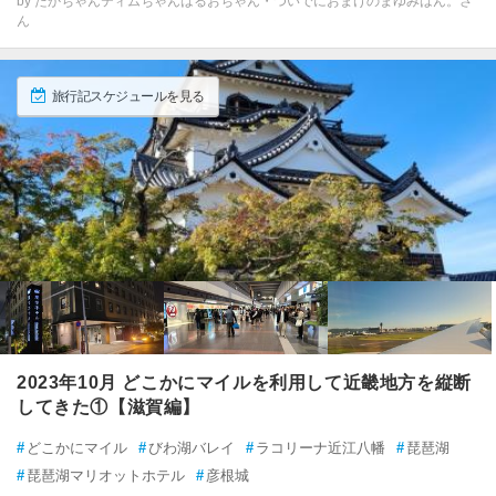
by たかちゃんティムちゃんはるおちゃん・ついでにおまけのまゆみはん。さ
ん
旅行記スケジュールを見る
2023年10月 どこかにマイルを利用して近畿地方を縦断
してきた①【滋賀編】
#
どこかにマイル
#
びわ湖バレイ
#
ラコリーナ近江八幡
#
琵琶湖
#
琵琶湖マリオットホテル
#
彦根城