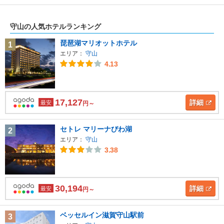
守山の人気ホテルランキング
琵琶湖マリオットホテル
1
エリア：
守山
4.13
17,127
詳細
最安
円～
セトレ マリーナびわ湖
2
エリア：
守山
3.38
30,194
詳細
最安
円～
ベッセルイン滋賀守山駅前
3