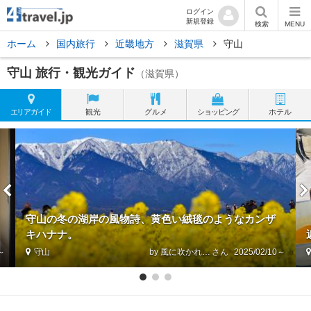
ログイン
新規登録
検索
MENU
ホーム
国内旅行
近畿地方
滋賀県
守山
守山 旅行・観光ガイド
（滋賀県）
エリア
ガイド
観光
グルメ
ショッピング
ホテル
守山の冬の湖岸の風物詩、黄色い絨毯のようなカンザ
キハナナ。
2～
守山
by 風に吹かれて旅人
2025/02/10～