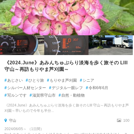
《2024.June》あみんちゅぶらり淡海を歩く旅その LIII
守山～再訪もりやま芦刈園～
#
あじさい
#
ひとり旅
#
もりやま芦刈園
#
シニア
#
シルバー人材センター
#
デジタル一眼レフ
#
令和6年6月
#
写ルンです
#
滋賀県守山市
#
自然・動植物
《2024.June》あみんちゅぶらり淡海を歩く旅その LIII 守山～再訪もりやま芦
刈園～早いもので今年も半分...
守山
100
2024/06/05～ （1日間）