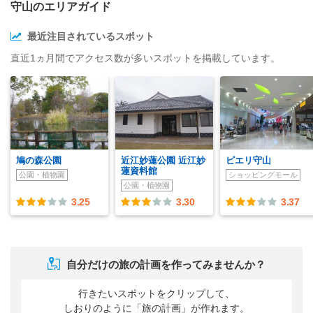
守山のエリアガイド
最近注目されているスポット
直近1ヵ月間でアクセス数が多いスポットを掲載しています。
鳩の森公園
近江妙蓮公園 近江妙
ピエリ守山
蓮資料館
公園・植物園
ショッピングモール
公園・植物園
3.25
3.30
3.37
自分だけの旅の計画を作ってみませんか？
行きたいスポットをクリップして、
しおりのように「旅の計画」が作れます。