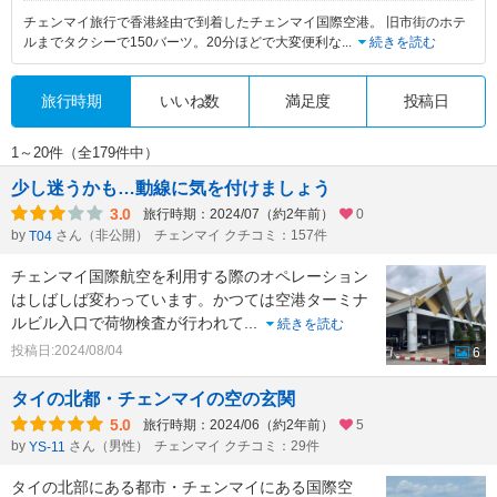
チェンマイ旅行で香港経由で到着したチェンマイ国際空港。 旧市街のホテ
ルまでタクシーで150バーツ。20分ほどで大変便利な
...
続きを読む
旅行時期
いいね数
満足度
投稿日
1～20件（全179件中）
少し迷うかも…動線に気を付けましょう
3.0
旅行時期：2024/07（約2年前）
0
by
さん（非公開）
チェンマイ クチコミ：157件
T04
チェンマイ国際航空を利用する際のオペレーション
はしばしば変わっています。かつては空港ターミナ
ルビル入口で荷物検査が行われて
...
続きを読む
投稿日:2024/08/04
6
タイの北都・チェンマイの空の玄関
5.0
旅行時期：2024/06（約2年前）
5
by
さん（男性）
チェンマイ クチコミ：29件
YS-11
タイの北部にある都市・チェンマイにある国際空