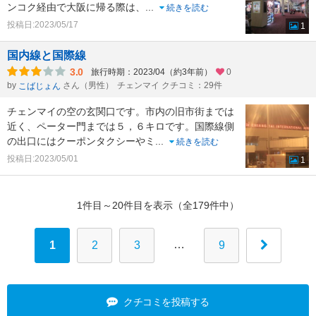
ンコク経由で大阪に帰る際は、
...
続きを読む
投稿日:2023/05/17
1
国内線と国際線
3.0
旅行時期：2023/04（約3年前）
0
by
さん（男性）
チェンマイ クチコミ：29件
こばじょん
チェンマイの空の玄関口です。市内の旧市街までは
近く、ペーター門までは５，６キロです。国際線側
の出口にはクーポンタクシーやミ
...
続きを読む
投稿日:2023/05/01
1
1件目～20件目を表示（全179件中）
…
1
2
3
9
クチコミを投稿する