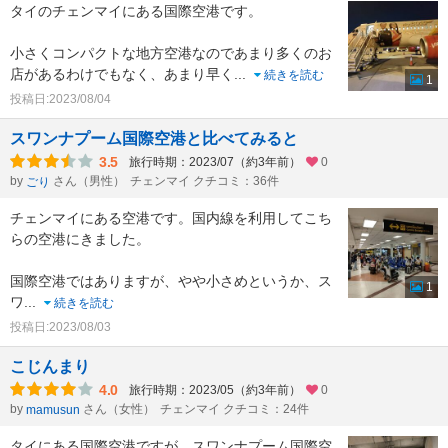
タイのチェンマイにある国際空港です。
小さくコンパクトな地方空港なのであまり多くのお
店があるわけでもなく、あまり早く
...
続きを読む
1
投稿日:2023/08/04
スワンナプーム国際空港と比べてみると
3.5
旅行時期：2023/07（約3年前）
0
by
さん（男性）
チェンマイ クチコミ：36件
ごり
チェンマイにある空港です。国内線を利用してこち
らの空港にきました。
国際空港ではありますが、やや小さめというか、ス
1
ワ
...
続きを読む
投稿日:2023/08/03
こじんまり
4.0
旅行時期：2023/05（約3年前）
0
by
さん（女性）
チェンマイ クチコミ：24件
mamusun
タイにある国際空港ですが、スワンナプーム国際空