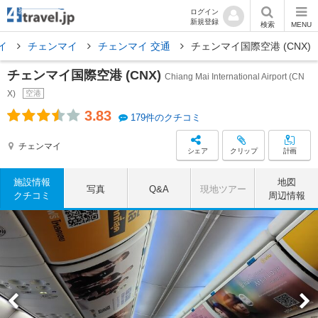
ログイン
新規登録
検索
MENU
イ
チェンマイ
チェンマイ 交通
チェンマイ国際空港 (CNX)
チェンマイ国際空港 (CNX)
Chiang Mai International Airport (CN
X)
空港
3.83
179件のクチコミ
チェンマイ
シェア
クリップ
計画
施設情報
地図
写真
Q&A
現地ツアー
クチコミ
周辺情報