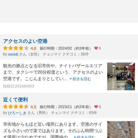
アクセスのよい空港
4.0
旅行時期：2024/02（約3年前）
0
by
さん（女性）
チェンマイ クチコミ：36件
mint4t
観光の拠点となる旧市街や、ナイトバザールエリア
まで、タクシーで20分程度という、アクセスのよい
空港です。こじんまりとしてい
...
続きを読む
投稿日:2024/04/03
1
近くて便利
4.5
旅行時期：2023/11（約3年前）
0
by
さん（男性）
チェンマイ クチコミ：65件
ぴろーしき
市街地からもほど近い場所にあります。空港のサイ
ズも小さいので楽ではあります。そのぶん時間つぶ
す場所は少なめですが、国際線の
...
続きを読む