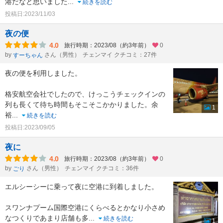
港だなと思いました
...
続きを読む
投稿日:2023/11/03
夜の便
4.0
旅行時期：2023/08（約3年前）
0
by
さん（男性）
チェンマイ クチコミ：27件
すーちゃん
夜の便を利用しました。
格安航空会社でしたので、けっこうチェックインの
列も長くて待ち時間もそこそこかかりました。余
1
裕
...
続きを読む
投稿日:2023/09/05
夜に
4.0
旅行時期：2023/08（約3年前）
0
by
さん（男性）
チェンマイ クチコミ：36件
ごり
エルシーシーに乗って夜に空港に到着しました。
スワンナプーム国際空港にくらべるとかなり小さめ
なつくりであまり店舗も多
...
続きを読む
1