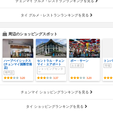
チェンマイ グルメ・レストランランキングを見る
タイ グルメ・レストランランキングを見る
周辺のショッピングスポット
0.19km
1.42km
2.11km
ハーブベイシックス
セントラル・チェン
ボー・サーン
トンパ
(チェンマイ国際空港
マイ・エアポート
お土産店
市場
店)
ショッピングセンタ
ー
専門店
3.20
3.37
3.20
チェンマイ ショッピングランキングを見る
タイ ショッピングランキングを見る