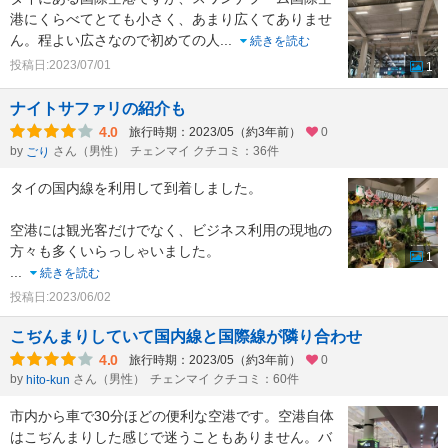
港にくらべてとても小さく、あまり広くてありませ
ん。程よい広さなので初めての人
...
続きを読む
投稿日:2023/07/01
1
ナイトサファリの紹介も
4.0
旅行時期：2023/05（約3年前）
0
by
さん（男性）
チェンマイ クチコミ：36件
ごり
タイの国内線を利用して到着しました。
空港には観光客だけでなく、ビジネス利用の現地の
方々も多くいらっしゃいました。
1
...
続きを読む
投稿日:2023/06/02
こぢんまりしていて国内線と国際線が隣り合わせ
4.0
旅行時期：2023/05（約3年前）
0
by
さん（男性）
チェンマイ クチコミ：60件
hito-kun
市内から車で30分ほどの便利な空港です。空港自体
はこぢんまりした感じで迷うこともありません。バ