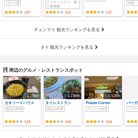
アクティビティ・乗
ゴルフ場
寺院・
り物体験
3.07
3.21
3.37
チェンマイ 観光ランキングを見る
タイ 観光ランキングを見る
周辺のグルメ・レストランスポット
0.19km
0.19km
0.52km
カオソーイハウス
タイレストラン
Potate Corner
バーガ
地元の料理
地元の料理
アメリカ料理
ファー
3.25
3.03
3.03