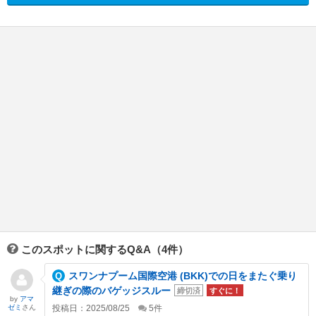
このスポットに関するQ&A（4件）
スワンナプーム国際空港 (BKK)での日をまたぐ乗り
継ぎの際のバゲッジスルー
締切済
すぐに！
by
アマ
ゼミ
さん
投稿日：2025/08/25
5
件