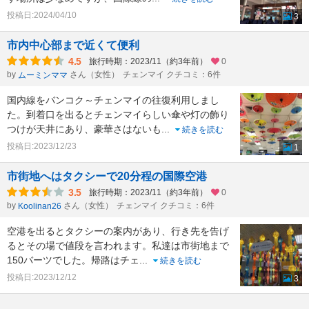
投稿日:2024/04/10
3
市内中心部まで近くて便利
4.5
旅行時期：2023/11（約3年前）
0
by
さん（女性）
チェンマイ クチコミ：6件
ムーミンママ
国内線をバンコク～チェンマイの往復利用しまし
た。到着口を出るとチェンマイらしい傘や灯の飾り
つけが天井にあり、豪華さはないも
...
続きを読む
投稿日:2023/12/23
1
市街地へはタクシーで20分程の国際空港
3.5
旅行時期：2023/11（約3年前）
0
by
さん（女性）
チェンマイ クチコミ：6件
Koolinan26
空港を出るとタクシーの案内があり、行き先を告げ
るとその場で値段を言われます。私達は市街地まで
150バーツでした。帰路はチェ
...
続きを読む
投稿日:2023/12/12
3