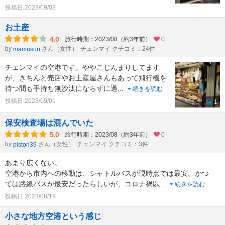
投稿日:2023/09/03
お土産
4.0
旅行時期：2023/08（約3年前）
0
by
さん（女性）
チェンマイ クチコミ：24件
mamusun
チェンマイの空港です。ややこじんまりしてます
が、きちんと売店やお土産屋さんもあって飛行機を
待つ間も手持ち無沙汰にならずに過
...
続きを読む
投稿日:2023/09/01
1
保安検査場は混んでいた
5.0
旅行時期：2023/08（約3年前）
0
by
さん（女性）
チェンマイ クチコミ：3件
piston39
あまり広くない。
空港から市内への移動は、シャトルバスが現時点では最安。かつ
ては路線バスが最安だったらしいが、コロナ禍以
...
続きを読む
投稿日:2023/08/19
小さな地方空港という感じ