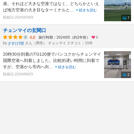
港。それほど大きな空港ではなく、どちらかといえ
ば地方空港の大き目なターミナルと
...
続きを読む
投稿日:2025/03/09
7
チェンマイの玄関口
4.0
旅行時期：2024/05（約2年前）
0
by
さん（男性）
チェンマイ クチコミ：15件
さすけ3世
20時30分到着のTG120便でバンコクからチェンマイ
国際空港へ到着しました。比較的遅い時間に到着で
すが、空港から市内へ向
...
続きを読む
投稿日:2024/08/25
2