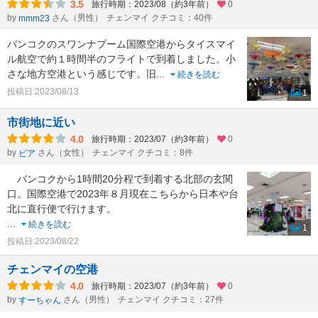
3.5
旅行時期：2023/08（約3年前）
0
by
さん（男性）
チェンマイ クチコミ：40件
mmm23
バンコクのスワンナプーム国際空港からタイスマイ
ル航空で約１時間半のフライトで到着しました。小
さな地方空港という感じです。旧
...
続きを読む
投稿日:2023/08/13
1
市街地に近い
4.0
旅行時期：2023/07（約3年前）
0
by
さん（女性）
チェンマイ クチコミ：8件
ビア
バンコクから1時間20分程で到着する北部の玄関
口。国際空港で2023年８月現在こちらから日本や台
北に直行便で行けます。
...
続きを読む
1
投稿日:2023/08/22
チェンマイの空港
4.0
旅行時期：2023/07（約3年前）
0
by
さん（男性）
チェンマイ クチコミ：27件
すーちゃん