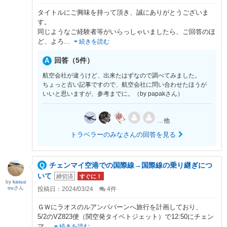
タイトルにご興味を持って頂き、誠にありがとうございま
す。
同じようなご経験者等がいらっしゃいましたら、ご回答のほ
ど、よろ
...
続きを読む
回答（5件）
航空会社が違うけど、出来たはずなので調べてみました。
ちょっと古い記事ですので、航空会社に問い合わせたほうが
いいと思いますが、参考までに。（by papakさん）
…他
トラベラーのみなさんの回答を見る
チェンマイ空港での国際線→国際線の乗り継ぎにつ
いて
締切済
すぐに！
by
kasuz
ou
さん
投稿日：2024/03/24
4
件
ＧＷにラオスのルアンパバーンへ旅行を計画しており、
5/2のVZ823便（関空発タイベトジェット）で12:50にチェン
マ
...
続きを読む