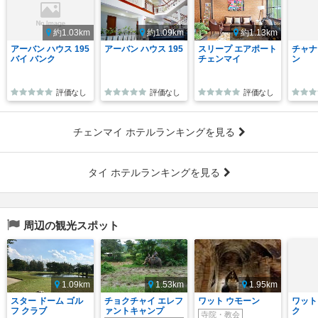
約1.03km
約1.09km
約1.13km
アーバン ハウス 195
アーバン ハウス 195
スリープ エアポート
チャナ
バイ バンク
チェンマイ
ン
評価なし
評価なし
評価なし
チェンマイ ホテルランキングを見る
タイ ホテルランキングを見る
周辺の観光スポット
1.09km
1.53km
1.95km
スター ドーム ゴル
チョクチャイ エレフ
ワット ウモーン
ワット
フ クラブ
ァントキャンプ
ク
寺院・教会