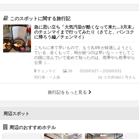
このスポットに関する旅行記
急に思い立ち「大気汚染が酷くなって来た...3月末」
のチェンマイまで行ってみたり（さてと、バンコク
に帰ろう編／チェンマイ）
こちらに来て早いもので、もう丸4年が経過しようとし
10
ている...全くもって、時が経つのは早いな～～そしてこ
の国に住んでいて改めて知ったのは、雨季やら乾季やら
公害（...
チェンマイ
38
2026/03/27～2026/03/31
同行者：一人旅
by コタ(Kota)１号さん
旅行記をもっと見る
周辺スポット
周辺のおすすめホテル