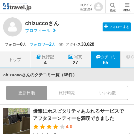
ログイン
新規登録
検索
MENU
chizuccoさん
フォローする
プロフィール
0
2
33,028
フォロー
人
フォロワー
人
アクセス
旅行記
写真
クチコミ
トップ
4
27
65
chizuccoさんのクチコミ一覧（65件）
更新日順
旅行時期
いいね数
優雅にホスピタリティあふれるサービスで
アフタヌーンティーを満喫できました
4.0