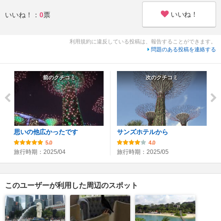
いいね！
いいね！：
0
票
利用規約に違反している投稿は、報告することができます。
問題のある投稿を連絡する
前のクチコミ
次のクチコミ
思いの他広かったです
サンズホテルから
5.0
4.0
旅行時期：2025/04
旅行時期：2025/05
このユーザーが利用した周辺のスポット