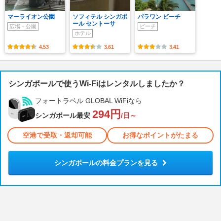
マーライオン公園
ソフィテル シンガポ
パラワン ビーチ
ール セントーサ
広場・公園
ビーチ
ホテル
4.53
3.61
3.41
シンガポールで使うWi-Fiはレンタルしましたか？
フォートラベル GLOBAL WiFiなら
294円
シンガポール最安
/日～
空港で受取・返却可能
お得なポイントがたまる
シンガポールの料金プランを見る