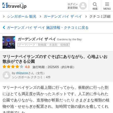
ログイン
新規登録
検索
MENU
ル
シンガポール 観光
ガーデンズ バイ ザ ベイ
クチコミ詳細
ガーデンズ バイ ザ ベイ 施設情報・クチコミに戻る
ガーデンズ バイ ザ ベイ
Gardens by the Bay
テーマパーク・動物園・水族館・植物園
マリーナベイサンズのすぐそばにありながら、心地よいお
散歩ができる公園
4.0
旅行時期：2025/05（約1年前）
by
chizucco
さん
（女性）
シンガポール クチコミ：4件
マリーナベイサンズの最上階に行ってから、衝動的に行った割
にはとても満足度が高かったスポットです。人工的に作られた
公園でありながら、造形物が斬新だったり さまざまな種類の植
物や池・せせらぎが配置され、短時間で旅の疲れを癒してくれ
る場所でした。