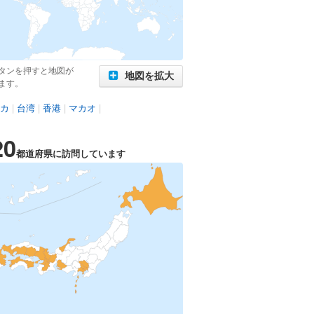
タンを押すと地図が
地図を拡大
ます。
カ
|
台湾
|
香港
|
マカオ
|
20
都道府県に訪問しています