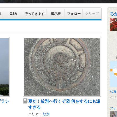
ち
ミ
Q&A
行ってきます
掲示板
フォロー
クリップ
写真
クリ
ザラシ
夏だ！紋別へ行くぞ② 何をするにも遠
すぎる
フォ
エリア：
紋別