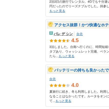
2泊3日の旅行でレンタル。4Gでも十分速
円だったのでリーズナブルでした。持参し
もっと見る
アクセス抜群！かつ快適なホテ
パレ デ シン
台北
4.5
3泊しました。台南へ行くのに、時間短縮
タブあり、ウォッシュレット完備、ベラ
たら...
もっと見る
バッテリーの持ちも良かったで
台北
4.0
夏旅行に続き、冬も利用しました。利用し
なることはなかったです。ルータをオン
て...
もっと見る