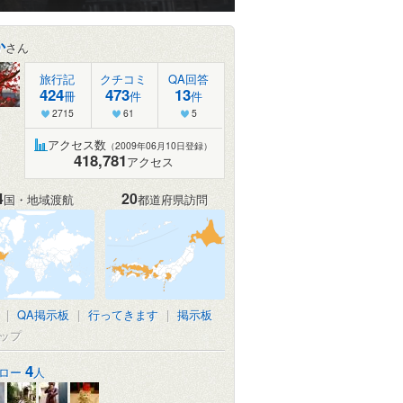
か
さん
旅行記
クチコミ
QA回答
424
473
13
冊
件
件
2715
61
5
アクセス数
（2009年06月10日登録）
418,781
アクセス
4
20
国・地域渡航
都道府県訪問
|
QA掲示板
|
行ってきます
|
掲示板
ップ
4
ロー
人