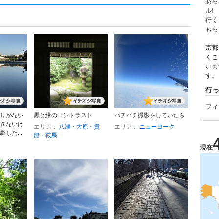
あら
ル!
行く
もら
京都
くこ
いま
す。
行っ
フィ
りがない
黒と緑のコントラスト
パチパチ撮影をしていたら
きないけ
エリア：
八瀬・大原・貴
エリア：
ニューヨーク
した...
船・鞍馬
現在