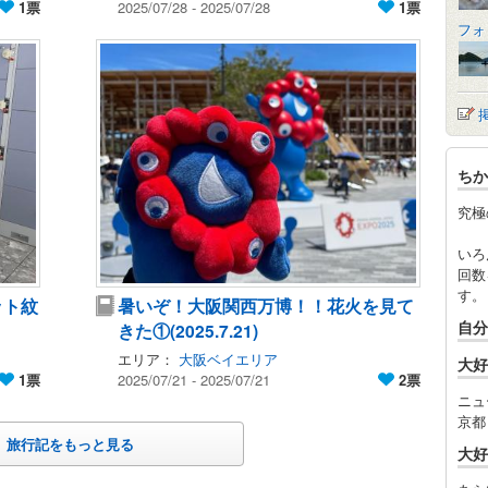
1票
2025/07/28 - 2025/07/28
1票
フォ
ちか
究極
いろ
回数
す。
ット紋
暑いぞ！大阪関西万博！！花火を見て
自分
きた①(2025.7.21)
エリア：
大阪ベイエリア
大好
1票
2025/07/21 - 2025/07/21
2票
ニュ
京都
旅行記をもっと見る
大好