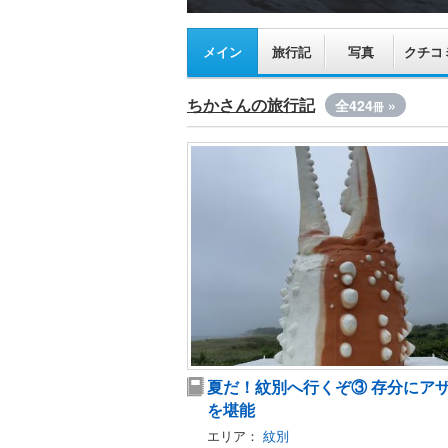
メイン
旅行記
写真
クチコ
ちかさんの旅行記
全424
»
冊
夏だ！紋別へ行くぞ③ 存分にア
を堪能
エリア：
紋別