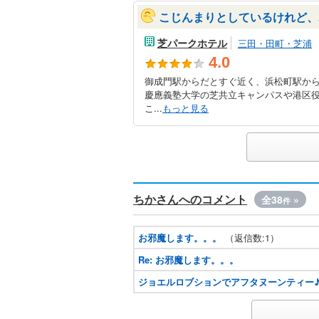
こじんまりとしているけれど、
芝パークホテル
三田・田町・芝浦
4.0
御成門駅からだとすぐ近く、浜松町駅から
慶應義塾大学の芝共立キャンパスや港区
こ...
もっと見る
ちかさんへのコメント
全38
»
件
お邪魔します。。。
（返信数:1）
Re: お邪魔します。。。
ジョエルロブションでアフタヌーンティー