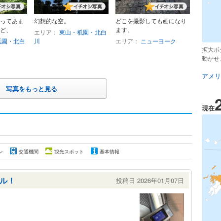
ってあま
幻想的な空。
どこを撮影しても画になり
ど、
ます。
エリア：
東山・祇園・北白
祇園・北白
川
エリア：
ニューヨーク
拡大ボ
動かせ
アメリ
写真をもっと見る
現在
ン
交通機関
観光スポット
基本情報
ル！
投稿日 2026年01月07日