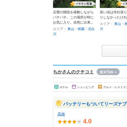
石畳の階段を移動しながら
若い頃は寺社巡り
パチパチ。この場所が特に
りしなかったけれ
お気に入り。自然に出来...
エリア：
東山・
エリア：
東山・祇園・北白
川
川
ちかさんのクチコミ
全473
»
件
ホテル
ショッピング
グルメ・レストラ
バッテリーもついてリーズナブ
高雄
4.0