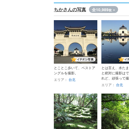
ちかさんの写真
全10,989
»
枚
とことこ歩いて、ベストア
とは言え、水たま
ングルを撮影。
と絶対に撮影はで
れど、頑張って撮影
エリア：
台北
エリア：
台北