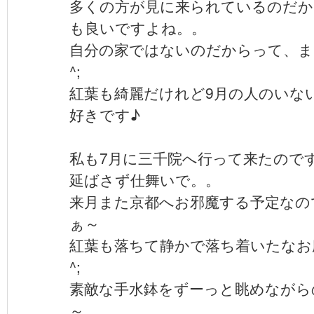
多くの方が見に来られているのだか
も良いですよね。。
自分の家ではないのだからって、ま
^;
紅葉も綺麗だけれど9月の人のいな
好きです♪
私も7月に三千院へ行って来たので
延ばさず仕舞いで。。
来月また京都へお邪魔する予定なの
ぁ～
紅葉も落ちて静かで落ち着いたなお
^;
素敵な手水鉢をずーっと眺めながら
～