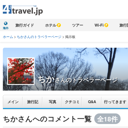
旅行ガイド
ホテル
ツアー
Wi-Fi
旅行
海外
ホーム
>
ちかさんのトラベラーページ
>
掲示板
ちか
さんのトラベラーページ
メイン
旅行記
写真
クチコミ
Q&A
行ってきます
ちかさんへのコメント一覧
全18件