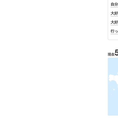
自分
大好
大好
行っ
現在