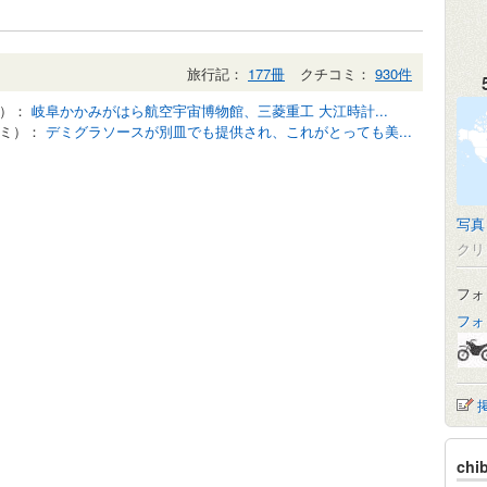
旅行記：
177冊
クチコミ：
930件
記）：
岐阜かかみがはら航空宇宙博物館、三菱重工 大江時計...
コミ）：
デミグラソースが別皿でも提供され、これがとっても美...
写真
クリ
フォ
フォ
ch