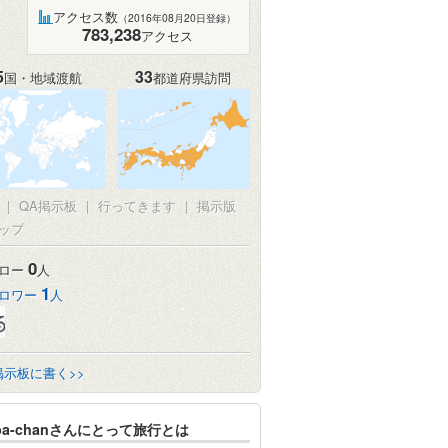
アクセス数
（2016年08月20日登録）
783,238
アクセス
5
33
国・地域渡航
都道府県訪問
|
QA掲示板
|
行ってきます
|
掲示版
ップ
0
ロー
人
1
ロワー
人
掲示板に書く>>
iba-chanさんにとって旅行とは