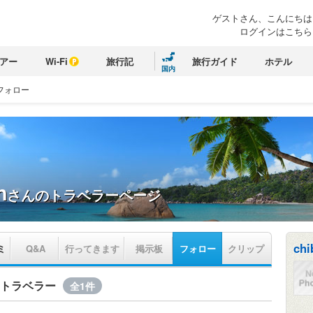
ゲストさん、こんにちは
ログインはこちら
アー
Wi-Fi
旅行記
旅行ガイド
ホテル
国内
フォロー
n
さんのトラベラーページ
chi
ミ
Q&A
行ってきます
掲示板
フォロー
クリップ
いるトラベラー
全1件