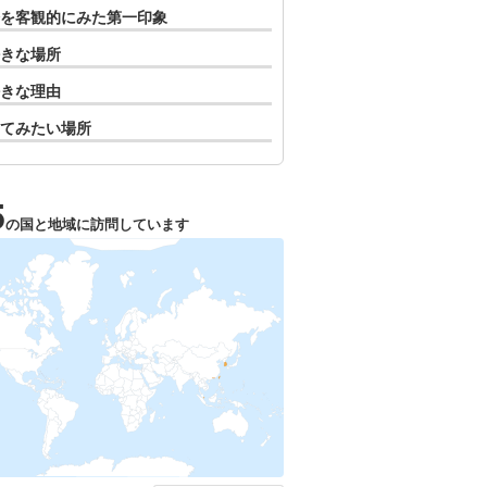
を客観的にみた第一印象
きな場所
きな理由
てみたい場所
5
の国と地域に訪問しています