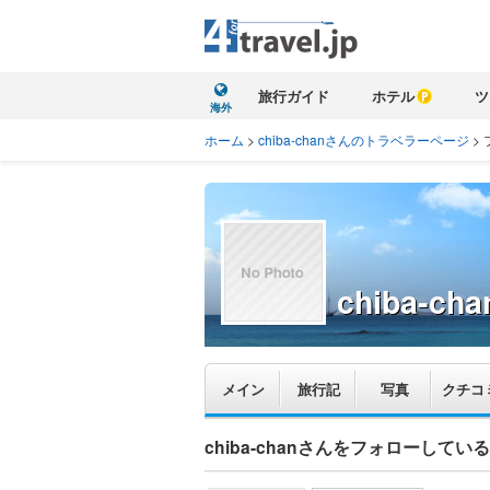
旅行ガイド
ホテル
ツ
海外
ホーム
>
chiba-chanさんのトラベラーページ
>
chiba-cha
メイン
旅行記
写真
クチコ
chiba-chanさんをフォローして