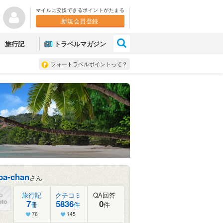
マイルに交換できるポイントがたまる
新規会員登録
×
旅行記
トラベルマガジン
フォートラベルポイントって？
ba-chan
さん
旅行記
クチコミ
QA回答
7
5836
0
冊
件
件
76
145