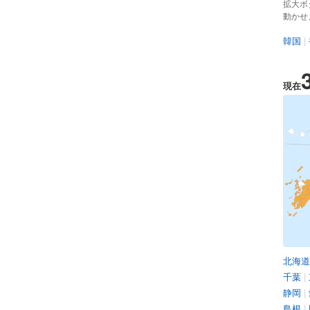
拡大ボ
動かせ
韓国
|
現在
北海道
千葉
|
静岡
|
島根
|