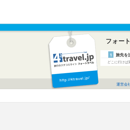
フォー
1
旅先を
どこに行けば
運営会