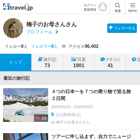
ログイン
新規登録
検索
MENU
梅子のお母さんさん
フォローする
プロフィール
0
8
96,402
フォロー
人
フォロワー
人
アクセス
旅行記
写真
クチコミ
トップ
73
1901
41
最近の旅行記
４つの日本一を７つの乗り物で巡る旅
２日間
2026/05/24 - 2026/05/25
立山黒部(富山)
19
by 梅子のお母さんさん
ツアーに申し込まず、自力でニュージ