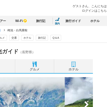
ゲストさん、
こんにちは
ログインはこちら
アー
Wi-Fi
旅行記
旅行ガイド
ホテル
国内
県
栂池・白馬乗鞍
ルメ
交通
ホテル
旅行記
Q＆A
光ガイド
（長野県）
グルメ
ホテル