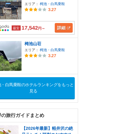
エリア：
栂池・白馬乗鞍
3.27
17,542
詳細
最安
円～
栂池山荘
エリア：
栂池・白馬乗鞍
3.27
池・白馬乗鞍のホテルランキングをもっと
見る
野の旅行ガイドまとめ
【2026年最新】軽井沢の絶