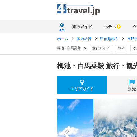
旅行ガイド
ホテル
ツ
海外
ホーム
国内旅行
甲信越地方
長野
×
栂池・白馬乗鞍
旅行ガイド
観光
グ
栂池・白馬乗鞍 旅行・観
エリア
ガイド
観光