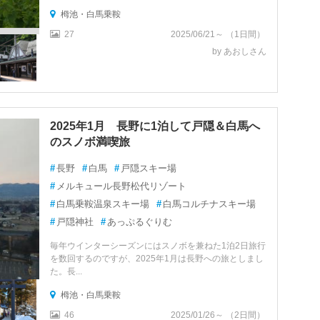
栂池・白馬乗鞍
27
2025/06/21～ （1日間）
by あおしさん
2025年1月 長野に1泊して戸隠＆白馬へ
のスノボ満喫旅
#
長野
#
白馬
#
戸隠スキー場
#
メルキュール長野松代リゾート
#
白馬乗鞍温泉スキー場
#
白馬コルチナスキー場
#
戸隠神社
#
あっぷるぐりむ
毎年ウインターシーズンにはスノボを兼ねた1泊2日旅行
を数回するのですが、2025年1月は長野への旅としまし
た。長...
栂池・白馬乗鞍
46
2025/01/26～ （2日間）