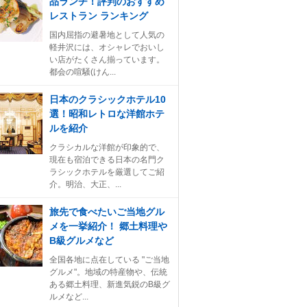
品ランチ！評判のおすすめ
レストラン ランキング
国内屈指の避暑地として人気の
軽井沢には、オシャレでおいし
い店がたくさん揃っています。
都会の喧騒(けん...
日本のクラシックホテル10
選！昭和レトロな洋館ホテ
ルを紹介
クラシカルな洋館が印象的で、
現在も宿泊できる日本の名門ク
ラシックホテルを厳選してご紹
介。明治、大正、...
旅先で食べたいご当地グル
メを一挙紹介！ 郷土料理や
B級グルメなど
全国各地に点在している "ご当地
グルメ"。地域の特産物や、伝統
ある郷土料理、新進気鋭のB級グ
ルメなど...