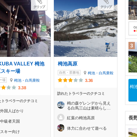
クリップ
クリップ
3
KUBA VALLEY 栂池
栂池高原
原スキー場
自然・景勝地
栂池・白馬乗鞍
ー場
3.36
栂池・白馬乗鞍
栂
3.38
訪れたトラベラーのクチコミ
たトラベラーのクチコミ
栂の森ゲレンデから見え
る白馬三山は素晴らしい
外国人ばかり
です。
長
紅葉の栂池高原
中級者天国
体力に合わせて遊べる
スキー向け