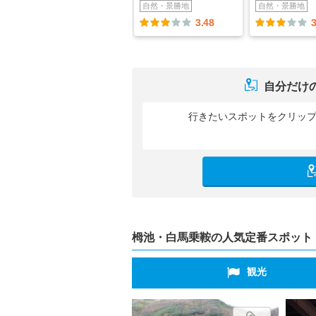
自然・景勝地
自然・景勝地
3.48
3
自分だけ
行きたいスポットをクリッ
栂池・白馬乗鞍の人気定番スポット
観光