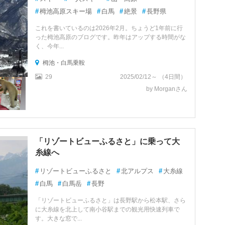
#
栂池高原スキー場
#
白馬
#
絶景
#
長野県
これを書いているのは2026年2月。ちょうど1年前に行
った栂池高原のブログです。昨年はアップする時間がな
く、今年...
栂池・白馬乗鞍
29
2025/02/12～ （4日間）
by Morganさん
「リゾートビューふるさと」に乗って大
糸線へ
#
リゾートビューふるさと
#
北アルプス
#
大糸線
#
白馬
#
白馬岳
#
長野
「リゾートビューふるさと」は長野駅から松本駅、さら
に大糸線を北上して南小谷駅までの観光用快速列車で
す。大きな窓で...