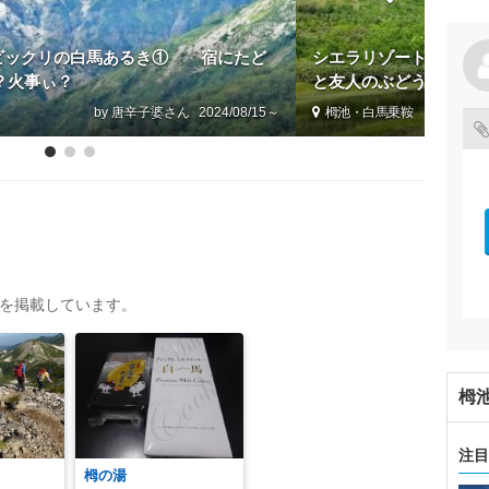
いろビックリの白馬あるき① 宿にたど
シエラリゾートに宿泊す
？火事ぃ？
と友人のぶどう農園
by 唐辛子婆
2024/08/15～
栂池・白馬乗鞍
トを掲載しています。
栂
注目
栂の湯