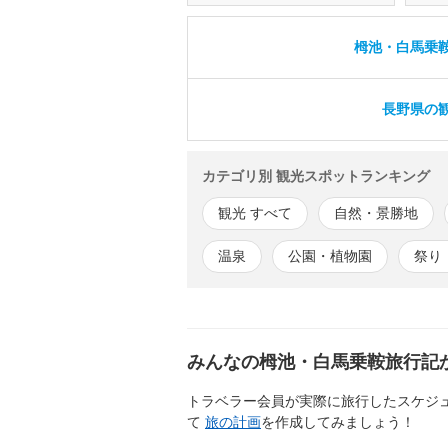
栂池・白馬乗鞍
長野県の観
カテゴリ別 観光スポットランキング
観光 すべて
自然・景勝地
温泉
公園・植物園
祭り
みんなの栂池・白馬乗鞍旅行記
トラベラー会員が実際に旅行したスケジ
て
旅の計画
を作成してみましょう！