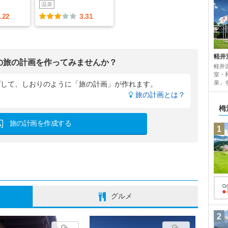
温泉
.22
3.31
軽井
の旅の計画を作ってみませんか？
軽井
室・
泉」
プして、
しおりのように「旅の計画」が作れます。
旅の計画とは？
栂
旅の計画を作成する
1
グルメ
2