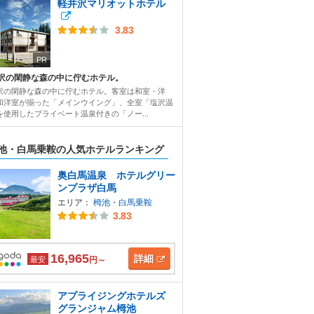
軽井沢マリオットホテル
3.83
PR
沢の閑静な森の中に佇むホテル。
沢の閑静な森の中に佇むホテル。客室は和室・洋
和洋室が揃った「メインウイング」、全室「塩沢温
を使用したプライベート温泉付きの「ノー...
池・白馬乗鞍の人気ホテルランキング
奥白馬温泉 ホテルグリー
ンプラザ白馬
エリア：
栂池・白馬乗鞍
3.83
16,965
詳細
最安
円～
アプライジングホテルズ
グランジャム栂池