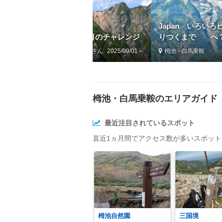
Japan いろ
”八方池・唐松岳”へ ６度目のチャレンジ
りつくまで へ
by きー坊
2025/09/01～
栂池・白馬乗鞍
栂池・白馬乗鞍のエリアガイド
最近注目されているスポット
直近1ヵ月間でアクセス数が多いスポッ
栂池自然園
三国境