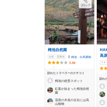
クリップ
栂池自然園
HA
高
自然・景勝地
栂池・白馬乗鞍
3.48
スキ
訪れたトラベラーのクチコミ
訪れ
栂池の絶景スポット
紅葉が始まった栂池自然
園
湿原の木道の左右には高
山植物