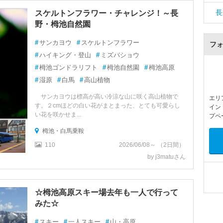
長
スケルトンフラワー・チャレンジ！～長
野・栂池自然園
#
サンカヨウ
#
スケルトンフラワー
フ
#
ハイキング・登山
#
ミズバショウ
#
栂池ゴンドラリフト
#
栂池自然園
#
栂池高原
#
湿原
#
白馬
#
高山植物
サンカヨウは標高が高い冷涼な山に咲く高山植物で
エリ
す。２cmほどの白い花がまとまった、とても可愛らし
イン
い花を咲かせま...
プペ
栂池・白馬乗鞍
110
2026/06/08～ （2日間）
by j3matuさん
☆栂池高原スキー場去年も一人で行って
みた☆
#
スキー
#
一人スキー
#
山・高原