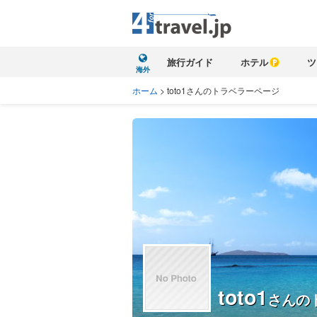
旅行ガイド
ホテル
ツ
海外
ホーム
>
toto1さんのトラベラーページ
toto1
さんの