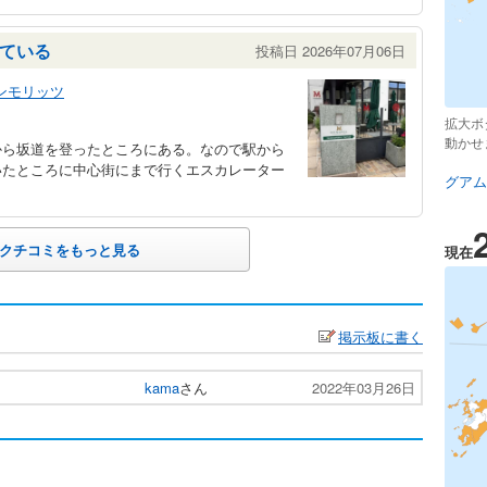
ている
投稿日 2026年07月06日
ンモリッツ
拡大ボ
動かせ
ら坂道を登ったところにある。なので駅から
いたところに中心街にまで行くエスカレーター
グアム
クチコミをもっと見る
現在
掲示板に書く
kama
さん
2022年03月26日