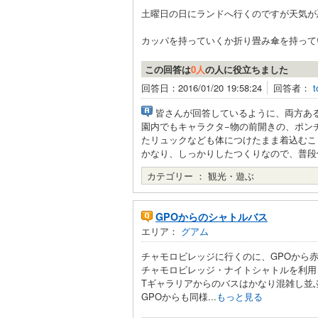
土曜日の日にランドへ行くのですが天気が
カッパを持っていくか折り畳み傘を持ってい
この回答は
0人
の人に役立ちました
回答日：2016/01/20 19:58:24
回答者：
t
皆さんが回答しているように、両方あ
園内でもキャラクタ−物の前開きの、ポン
たリュックなども体につけたまま着込むこ
かなり、しっかりしたつくりなので、普段
カテゴリー ：
観光・遊ぶ
GPOからのシャトルバス
エリア：
グアム
チャモロビレッジに行くのに、GPOから
チャモロビレッジ・ナイトシャトルを利用
Tギャラリアからのバスはかなり混雑し並
GPOからも同様...
もっと見る