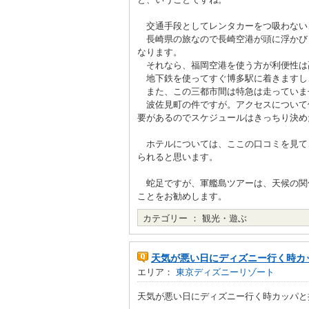
交通手段としてレンタカーをつ吸わない
長崎県の旅なので長崎空港が頭に浮かび
なります。
それなら、福岡空港を使う方が利便性は
地下鉄を使ってすぐ博多駅に着きますし、
また、この三都市間は特急は走っていま
波佐見町の件ですが。アクセスについて
要があるのでスケジュールはきっちり決め
ホテルについては、ここの口コミを見て
られると思います。
蛇足ですが、軍艦島ツアーは、天候の関
ことをお勧めします。
カテゴリー ：
観光・遊ぶ
天気が悪い日にディズニー行く時カ
エリア：
東京ディズニーリゾート
天気が悪い日にディズニー行く時カッパと