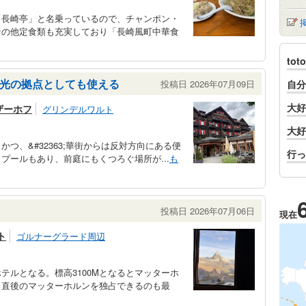
「長崎亭」と名乗っているので、チャンポン・
その他定食類も充実しており「長崎風町中華食
to
光の拠点としても使える
投稿日 2026年07月09日
自分
大好
ザーホフ
グリンデルワルト
大好
つ、&#32363;華街からは反対方向にある便
行っ
プールもあり、前庭にもくつろぐ場所が...
も
投稿日 2026年07月06日
現在
ト
ゴルナーグラード周辺
テルとなる。標高3100Mとなるとマッターホ
出直後のマッターホルンを独占できるのも最