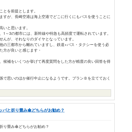
ことを前提とします。
ますが、長崎空港は海上空港でどこに行くにもバスを使うことに
高いと思います。
1～3の都市には、新幹線や特急も高頻度で運転されています。
せんが、それなりのダイヤとなっています。
他の三都市から離れていますし、鉄道+バス・タクシーを使う必
た方が良いと感じます・
、候補をいくつか挙げて再度質問をした方が精度の良い回答を得
係で思いのほか催行中止になるようです。プランＢを立てておく
ッパと折り畳み傘どちらがお勧め？
折り畳み傘どちらがお勧め？