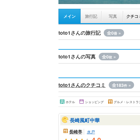
メイン
旅行記
写真
クチコ
toto1さんの旅行記
全0
»
冊
toto1さんの写真
全0
»
枚
toto1さんのクチコミ
全183
»
件
ホテル
ショッピング
グルメ・レストラ
長崎風町中華
長崎亭
水戸