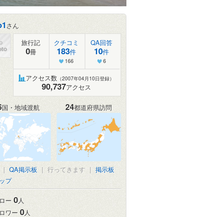
o1
さん
旅行記
クチコミ
QA回答
0
183
10
冊
件
件
166
6
アクセス数
（2007年04月10日登録）
90,737
アクセス
6
24
国・地域渡航
都道府県訪問
真
|
QA掲示板
|
行ってきます
|
掲示板
ップ
0
ロー
人
0
ロワー
人