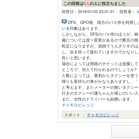
この回答は
0人
の人に役立ちました
回答日：2016/01/02 23:01:31
回答者：
t
DFS、GPO発、両方のバス停を利用
いる印象はあります。
しかしながら、DFSのバス停のほうが、
備については度々変更があるので断言の限
蛇足になりますが、混雑でうんざりすのは
し、歩き回って疲れていますのでかなりし
良いと思います。
場合によっては帰路のチケットは放棄して
ところで、何人で行かれるのでしょうか?
人数によっては、最初からタクシーを使う
帰りも客待ちの車がかなりありますし、「
と考えます。またメーターの無いタクシー
行きのタクシーの運ちゃんが感じのいい人
また、女性のドライバーも結構います。
チャモロビレッジ
スポット ：
チャモロビレッジ