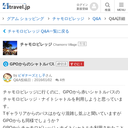
ログイン
新規登録
検索
MENU
グアム ショッピング
チャモロビレッジ
Q&A
Q&A詳細
チャモロビレッジ Q&A一覧に戻る
チャモロビレッジ
市場
Chamorro Village
GPOからのシャトルバス
締切済
すぐに！
by
ビギナーズとし子
さん
Q&A投稿日：2016/01/02
4
件
チャモロビレッジに行くのに、GPOから赤いシャトルバスの
チャモロビレッジ・ナイトシャトルを利用しようと思っていま
す。
Tギャラリアからのバスはかなり混雑し並ぶと聞いていますが
GPOからも同様でしょうか？
GPOからチャモロビレッジ・ナイトシャトルを利用されたこと