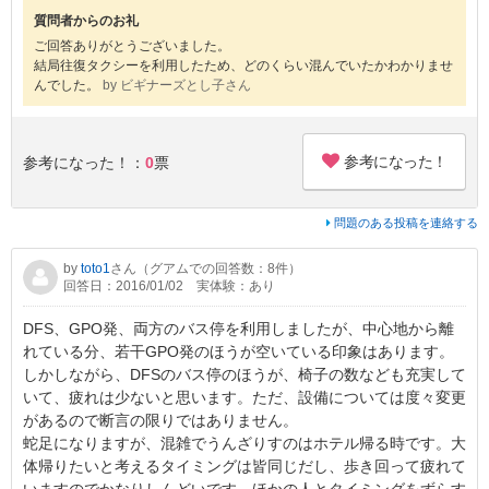
質問者からのお礼
ご回答ありがとうございました。
結局往復タクシーを利用したため、どのくらい混んでいたかわかりませ
んでした。
by ビギナーズとし子さん
参考になった！
参考になった！：
0
票
問題のある投稿を連絡する
by
toto1
さん（グアムでの回答数：8件）
回答日：2016/01/02
実体験：あり
DFS、GPO発、両方のバス停を利用しましたが、中心地から離
れている分、若干GPO発のほうが空いている印象はあります。
しかしながら、DFSのバス停のほうが、椅子の数なども充実して
いて、疲れは少ないと思います。ただ、設備については度々変更
があるので断言の限りではありません。
蛇足になりますが、混雑でうんざりすのはホテル帰る時です。大
体帰りたいと考えるタイミングは皆同じだし、歩き回って疲れて