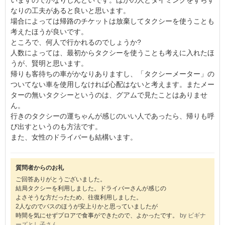
いますのでかなりしんどいです。ほかの人とタイミングをずらす
なりの工夫があると良いと思います。
場合によっては帰路のチケットは放棄してタクシーを使うことも
考えたほうが良いです。
ところで、何人で行かれるのでしょうか?
人数によっては、最初からタクシーを使うことも考えに入れたほ
うが、賢明と思います。
帰りも客待ちの車がかなりありますし、「タクシーメーター」の
ついてない車を使用しなければ心配はないと考えます。またメー
ターの無いタクシーというのは、グアムで見たことはありませ
ん。
行きのタクシーの運ちゃんが感じのいい人であったら、帰りも呼
び出すというのも方法です。
また、女性のドライバーも結構います。
質問者からのお礼
ご回答ありがとうございました。
結局タクシーを利用しました。ドライバーさんが感じの
よさそうな方だったため、往復利用しました。
2人なのでバスのほうが安上りかと思っていましたが
時間を気にせずプロアで食事ができたので、よかったです。
by ビギナ
ーズとし子さん