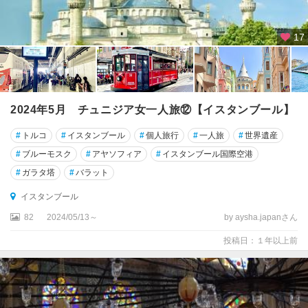
17
2024年5月 チュニジア女一人旅⑫【イスタンブール】
#
トルコ
#
イスタンブール
#
個人旅行
#
一人旅
#
世界遺産
#
ブルーモスク
#
アヤソフィア
#
イスタンブール国際空港
#
ガラタ塔
#
バラット
イスタンブール
82
2024/05/13～
by aysha.japanさん
投稿日：１年以上前