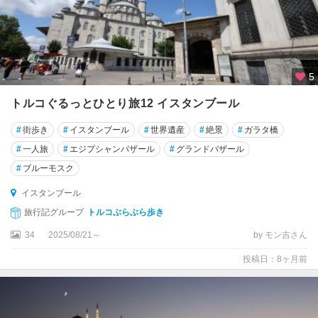
セ
ル
チ
ュ
ク
5
タ
トルコぐるっとひとり旅12 イスタンブール
ト
ワ
#
街歩き
#
イスタンブール
#
世界遺産
#
絶景
#
ガラタ橋
ン
#
一人旅
#
エジプシャンバザール
#
グランドバザール
#
ブルーモスク
ダ
ッ
イスタンブール
チ
旅行記グループ
トルコぶらぶら歩き
ャ
34
2025/08/21～
by モン吉さん
チ
投稿日：8ヶ月前
ェ
シ
メ