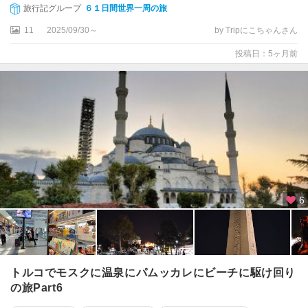
ダ
旅行記グループ
６１日間世界一周の旅
シ
11
2025/09/30～
by Tripにこちゃんさん
ク
投稿日：5ヶ月前
サ
ン
ト
ス
ク
ニ
ド
ス
遺
6
跡
周
辺
コ
トルコでモスクに温泉にパムッカレにビーチに駆け回り
ン
の旅Part6
ヤ