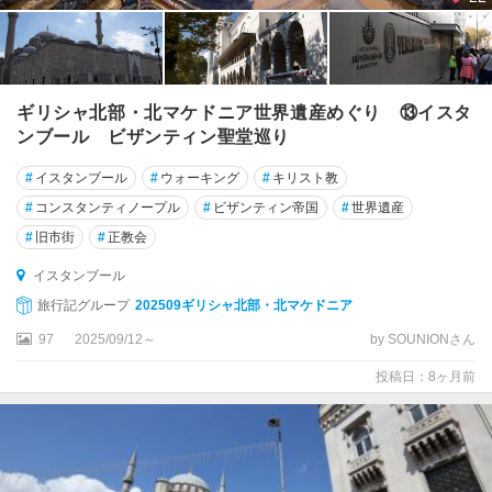
ス
ィ
デ
ギリシャ北部・北マケドニア世界遺産めぐり ⑬イスタ
ス
ンブール ビザンティン聖堂巡り
ィ
ノ
#
イスタンブール
#
ウォーキング
#
キリスト教
ッ
プ
#
コンスタンティノープル
#
ビザンティン帝国
#
世界遺産
#
旧市街
#
正教会
ス
ィ
イスタンブール
リ
旅行記グループ
202509ギリシャ北部・北マケドニア
フ
97
2025/09/12～
by SOUNIONさん
ケ
投稿日：8ヶ月前
ス
ィ
ワ
ス