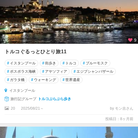
チ
ャ
ナ
ッ
カ
レ
9
デ
トルコぐるっとひとり旅11
ィ
デ
#
イスタンブール
#
街歩き
#
トルコ
#
ブルーモスク
ィ
#
ボスポラス海峡
#
アヤソフィア
#
エジプシャンバザール
ム
遺
#
ガラタ橋
#
ウォーキング
#
世界遺産
跡
イスタンブール
周
辺
旅行記グループ
トルコぶらぶら歩き
20
2025/08/21～
by モン吉さん
デ
ィ
投稿日：8ヶ月前
ヤ
ル
バ