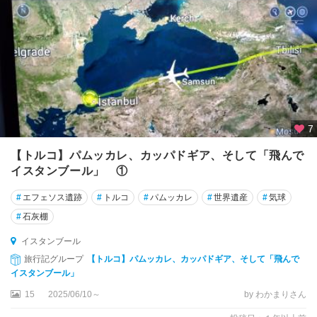
ィ
エ
ブ
ル
サ
プ
リ
7
エ
ネ
【トルコ】パムッカレ、カッパドギア、そして「飛んで
遺
イスタンブール」 ①
跡
周
#
エフェソス遺跡
#
トルコ
#
パムッカレ
#
世界遺産
#
気球
辺
#
石灰棚
ベ
イスタンブール
ル
旅行記グループ
【トルコ】パムッカレ、カッパドギア、そして「飛んで
ガ
イスタンブール」
マ
15
2025/06/10～
by わかまりさん
ボ