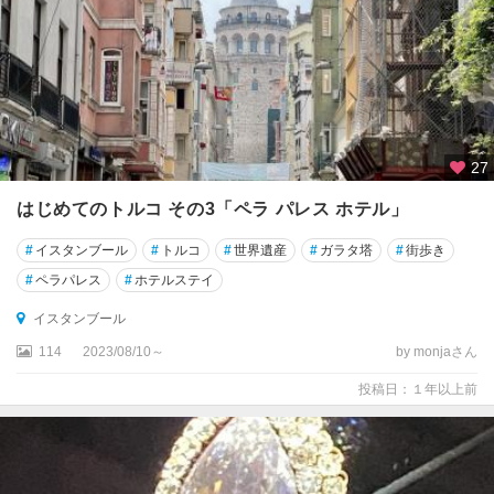
27
はじめてのトルコ その3「ペラ パレス ホテル」
#
イスタンブール
#
トルコ
#
世界遺産
#
ガラタ塔
#
街歩き
#
ペラパレス
#
ホテルステイ
イスタンブール
114
2023/08/10～
by monjaさん
投稿日：１年以上前