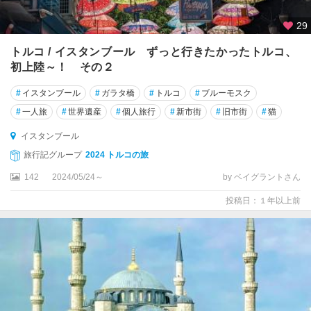
29
トルコ / イスタンブール ずっと行きたかったトルコ、
初上陸～！ その２
#
イスタンブール
#
ガラタ橋
#
トルコ
#
ブルーモスク
#
一人旅
#
世界遺産
#
個人旅行
#
新市街
#
旧市街
#
猫
イスタンブール
旅行記グループ
2024 トルコの旅
142
2024/05/24～
by ベイグラントさん
投稿日：１年以上前