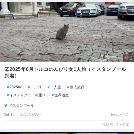
辺
ド
ゥ
バ
ヤ
ジ
ッ
ト
2
ネ
②2025年8月トルコのんびり女1人旅（イスタンブール
ム
到着）
ル
ト
#
2025年
#
トルコ
#
一人旅
#
個人旅行
ダ
#
イスティクラール通り
#
世界遺産
ー
ゥ
イスタンブール
16
2025/08/05～
by yukiさん
フ
ェ
投稿日：7ヶ月前
テ