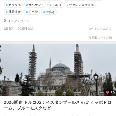
ル
#
ガラタ橋
#
サバサンド
#
トルコ
#
ヴァレンス水道橋
ッ
#
世界遺産
#
旧市街
#
街歩き
ク
イスタンブール
ア
52
2025/12/31～
by はんけんさん
ソ
ス
投稿日：4ヶ月前
ア
ダ
ナ
ア
フ
ロ
デ
ィ
60
ス
ィ
2026新春 トルコ02：イスタンブールさんぽ ヒッポドロ
ア
ーム、ブルーモスクなど
ス