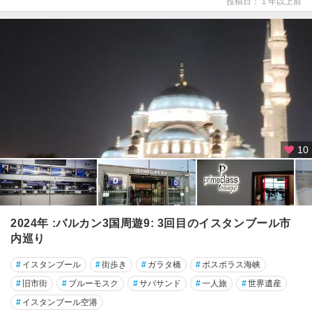
投稿日：１年以上前
ア
ズ
カ
レ
ボ
ド
ル
ム
10
マ
ラ
テ
ヤ
2024年 :バルカン3国周遊9: 3回目のイスタンブール市
マ
内巡り
ル
デ
#
イスタンブール
#
街歩き
#
ガラタ橋
#
ボスポラス海峡
ィ
#
旧市街
#
ブルーモスク
#
サバサンド
#
一人旅
#
世界遺産
ン
#
イスタンブール空港