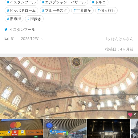
#
イスタンブール
#
エジプシャン・バザール
#
トルコ
ア
#
ヒッポドローム
#
ブルーモスク
#
世界遺産
#
個人旅行
マ
#
旧市街
#
街歩き
ス
ヤ
イスタンブール
61
2025/12/31～
by はんけんさん
ア
ラ
投稿日：4ヶ月前
ン
ヤ
ア
ン
タ
ク
ヤ
ア
9
ン
タ
ル
ヤ