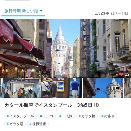
ン
カ
旅行時期 新しい順
1,323
ラ
件
(1ページ目)
★
イ
ス
タ
ン
ブ
ー
ル
22
★
イ
ズ
ミ
カタール航空でイスタンブール 3泊5日 ①
ー
ル
#
イスタンブール
#
トルコ
#
一人旅
#
ガラタ橋
#
街歩き
★
#
ガラタ塔
#
世界遺産
カ