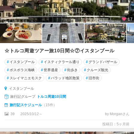
エ
ス
キ
17
シ
ェ
ヒ
ル
☆トルコ周遊ツアー旅10日間☆⑦イスタンブール
エ
デ
#
イスタンブール
#
イスティクラール通り
#
グランドバザール
ィ
#
ボスポラス海峡
#
世界遺産
#
街歩き
#
クルーズ観光
ル
#
スレイマニエモスク
#
バラッド地区散策
#
旧市街
ネ
イスタンブール
エ
旅行記グループ
トルコ周遊10日間
フ
ェ
旅行記スケジュール
（15件）
ス
39
2025/10/12～
by Morganさん
遺
跡
投稿日：5ヶ月前
周