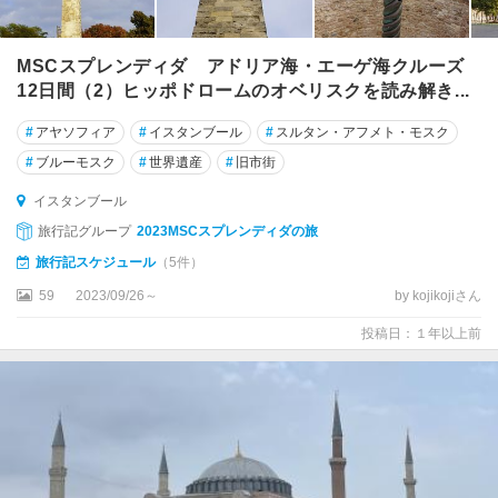
MSCスプレンディダ アドリア海・エーゲ海クルーズ
12日間（2）ヒッポドロームのオベリスクを読み解き...
#
アヤソフィア
#
イスタンブール
#
スルタン・アフメト・モスク
#
ブルーモスク
#
世界遺産
#
旧市街
イスタンブール
旅行記グループ
2023MSCスプレンディダの旅
旅行記スケジュール
（5件）
59
2023/09/26～
by kojikojiさん
投稿日：１年以上前