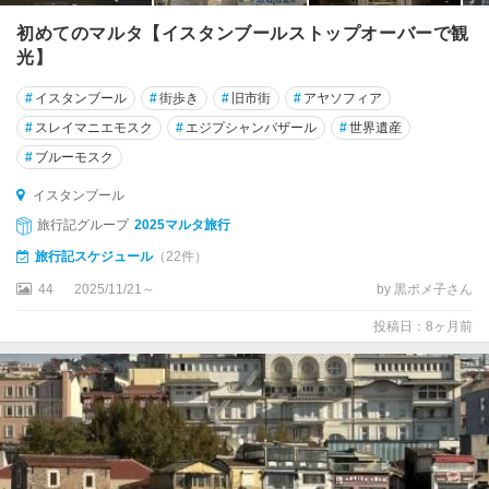
初めてのマルタ【イスタンブールストップオーバーで観
イ
光】
ズ
ニ
#
イスタンブール
#
街歩き
#
旧市街
#
アヤソフィア
ッ
#
スレイマニエモスク
#
エジプシャンバザール
#
世界遺産
ク
#
ブルーモスク
ウ
イスタンブール
ズ
旅行記グループ
2025マルタ旅行
ン
ギ
旅行記スケジュール
（22件）
ョ
44
2025/11/21～
by 黒ポメ子さん
ル
投稿日：8ヶ月前
エ
イ
ル
デ
ィ
ル