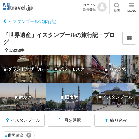
ログイン
新規登録
閉
検索
MENU
じ
る
イスタンブールの旅行記
「世界遺産」イスタンブールの旅行記・ブロ
グ
全1,323件
ト
ル
# グランドバザール
# ブルーモスク
# ガラタ塔
コ
へ
戻
る
# 街歩き
# 旧市街
# イスタンブール
イスタンブール
月を選択
絞り込み
★
ア
×
#
世界遺産