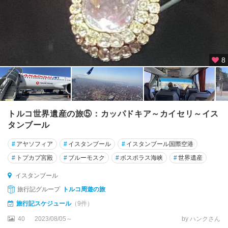
8
トルコ世界遺産の旅⑤：カッパドキア～カイセリ～イス
タンブール
#
アヤソフィア
#
イスタンブール
#
イスタンブール国際空港
#
トプカプ宮殿
#
ブルーモスク
#
ボスポラス海峡
#
世界遺産
イスタンブール
旅行記グループ
トルコ周遊の旅
旅行記スケジュール
（9件）
40
2023/08/05～
by ハンクさん