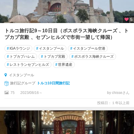
5
トルコ旅行記9～10日目（ボスポラス海峡クルーズ 、ト
プカプ宮殿 、セブンヒルズで市街一望して帰国）
#
IGAラウンジ
#
イスタンブール
#
イスタンブール空港
#
トプカプハレム
#
トプカプ宮殿
#
ボスポラス海峡クルーズ
#
レストランセブンヒルズ
#
世界遺産
イスタンブール
旅行記グループ
トルコ10日間旅行記
75
2023/08/16～
by chisseさん
投稿日：１年以上前