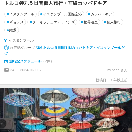
ァ
トルコ弾丸５日間個人旅行・前編カッパドキア
ン
#
イスタンブール
#
イスタンブール国際空港
#
カッパドキア
#
ギョレメ
#
ターキッシュエアラインズ
#
世界遺産
#
個人旅行
#
絶景
イスタンブール
旅行記グループ
弾丸トルコ５日間🇹🇷カッパドキア・イスタンブールだ
け
旅行記スケジュール
（2件）
34
2024/10/11～
by sachiさん
投稿日：１年以上前