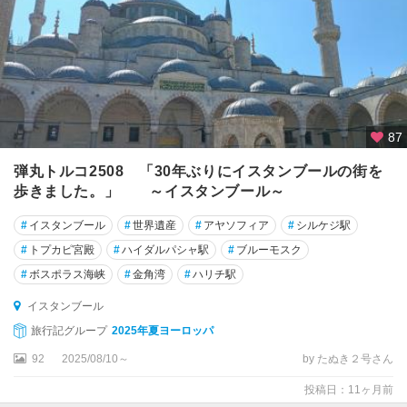
ク
ル
デ
ィ
ヴ
リ
87
イ
弾丸トルコ2508 「30年ぶりにイスタンブールの街を
ト
歩きました。」 ～イスタンブール～
ラ
#
イスタンブール
#
世界遺産
#
アヤソフィア
#
シルケジ駅
ブ
ゾ
#
トプカピ宮殿
#
ハイダルパシャ駅
#
ブルーモスク
ン
#
ボスポラス海峡
#
金角湾
#
ハリチ駅
ト
イスタンブール
ロ
旅行記グループ
2025年夏ヨーロッパ
イ
92
2025/08/10～
by たぬき２号さん
遺
跡
投稿日：11ヶ月前
周