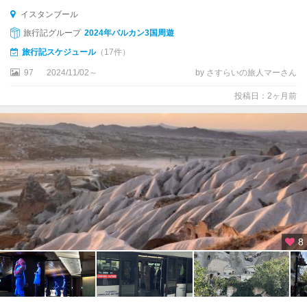
マ
イスタンブール
ル
旅行記グループ
2024年バルカン3国周遊
マ
リ
旅行記スケジュール
（17件）
ス
97
2024/11/02～
by さすらいの旅人マーさん
ミ
投稿日：2ヶ月前
レ
ト
遺
跡
周
辺
メ
ル
ス
8
ィ
ン
ヴ