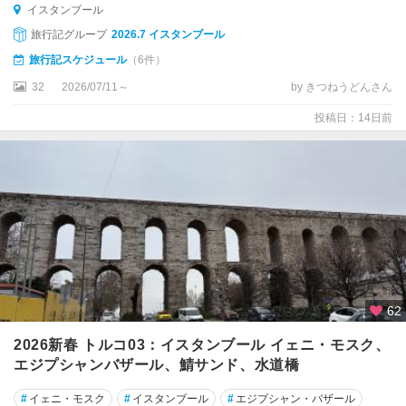
イスタンブール
ッ
旅行記グループ
2026.7 イスタンブール
パ
ド
旅行記スケジュール
（6件）
キ
32
2026/07/11～
by きつねうどんさん
ア
投稿日：14日前
★
パ
ム
ッ
カ
レ
ア
イ
デ
62
ル
2026新春 トルコ03：イスタンブール イェニ・モスク、
ア
エジプシャンバザール、鯖サンド、水道橋
イ
ワ
#
イェニ・モスク
#
イスタンブール
#
エジプシャン・バザール