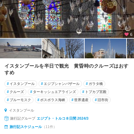
6
イスタンブールを半日で観光 黄昏時のクルーズはおす
すめ
#
イスタンブール
#
エジプシャンバザール
#
ガラタ橋
#
クルーズ
#
ターキッシュエアラインズ
#
トプカプ宮殿
#
ブルーモスク
#
ボスポラス海峡
#
世界遺産
#
旧市街
イスタンブール
旅行記グループ
エジプト・トルコ８日間 2024/3
旅行記スケジュール
（11件）