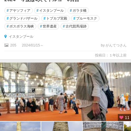
#
アヤソフィア
#
イスタンブール
#
ガラタ橋
#
グランドバザール
#
トプカプ宮殿
#
ブルーモスク
#
ボスポラス海峡
#
世界遺産
#
古代競馬場跡
イスタンブール
205
2024/01/15～
by がんてつさん
投稿日：１年以上前
11