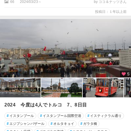
66
2024/03/23～
by ココ＆ナッツさん
投稿日：１年以上前
5
2024 今度は4人でトルコ 7、8日目
#
イスタンブール
#
イスタンブール国際空港
#
イスティクラル通り
#
エジプシャンバザール
#
オルタキョイ
#
ガラタ橋