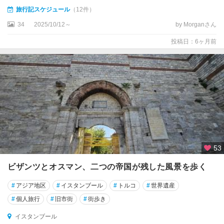
ズ
旅行記スケジュール
（12件）
ィ
34
2025/10/12～
by Morganさん
ア
ン
投稿日：6ヶ月前
テ
ッ
プ
キ
ャ
フ
タ
キ
53
ュ
ビザンツとオスマン、二つの帝国が残した風景を歩く
タ
フ
#
アジア地区
#
イスタンブール
#
トルコ
#
世界遺産
ヤ
#
個人旅行
#
旧市街
#
街歩き
ク
イスタンブール
サ