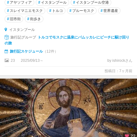
#
アヤソフィア
#
イスタンブール
#
イスタンブール空港
サ
#
スレイマニエモスク
#
トルコ
#
ブルーモスク
#
世界遺産
フ
#
旧市街
#
街歩き
ラ
ン
イスタンブール
ボ
旅行記グループ
トルコでモスクに温泉にパムッカレにビーチに駆け回り
ル
の旅
旅行記スケジュール
（12件）
サ
ム
23
2025/09/13～
by ishirockさん
ス
投稿日：7ヶ月前
ン
シ
ャ
ン
ル
ウ
ル
フ
ァ
22