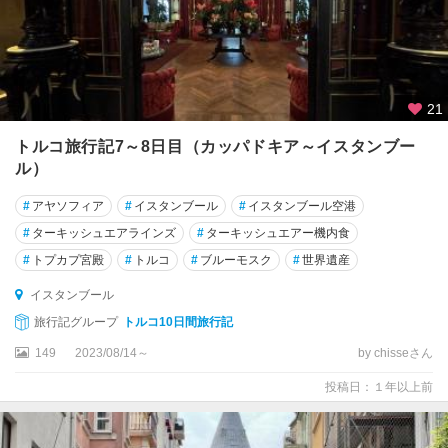
21
トルコ旅行記7～8日目（カッパドキア～イスタンブー
ル）
#
アヤソフィア
#
イスタンブール
#
イスタンブール空港
#
ターキッシュエアラインズ
#
ターキッシュエアー機内食
#
トプカプ宮殿
#
トルコ
#
ブルーモスク
#
世界遺産
イスタンブール
旅行記グループ
トルコ10日間旅行記
149
2023/08/14～
by chisseさん
投稿日：１年以上前