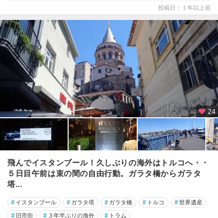
投稿日：１年以上前
24
飛んでイスタンブール！久しぶりの海外はトルコへ・・
５日目午前は束の間の自由行動。ガラタ橋からガラタ
塔...
#
イスタンブール
#
ガラタ塔
#
ガラタ橋
#
トルコ
#
世界遺産
#
旧市街
#
３年半ぶりの海外
#
トラム