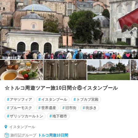
辺
エ
ル
ズ
ル
ム
カ
17
イ
セ
リ
カ
☆トルコ周遊ツアー旅10日間☆⑥イスタンブール
シ
ュ
#
アヤソフィア
#
イスタンブール
#
トプカプ宮殿
#
ブルーモスク
#
世界遺産
#
旧市街
#
街歩き
カ
#
ザリッツカールトン
#
地下都市
ル
ス
イスタンブール
旅行記グループ
トルコ周遊10日間
ガ