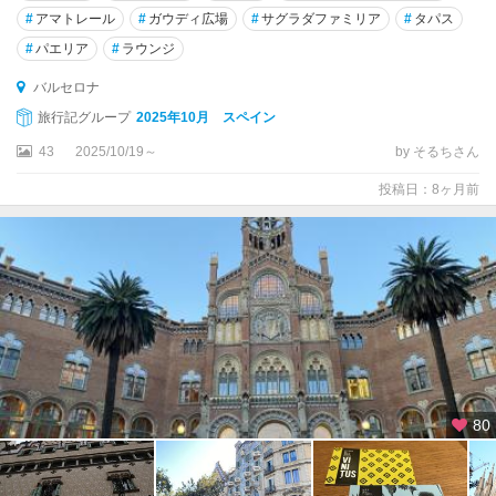
#
アマトレール
#
ガウディ広場
#
サグラダファミリア
#
タパス
ア
#
パエリア
#
ラウンジ
ン
ド
バルセロナ
ラ
旅行記グループ
2025年10月 スペイン
43
2025/10/19～
by そるちさん
イ
ビ
投稿日：8ヶ月前
サ
島
ウ
ベ
ダ
エ
ス
テ
80
ポ
ナ