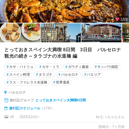
エ
ナ
ー
159
レ
ス
ア
ル
とっておきスペイン大満喫 8日間 3日目 バルセロナ
コ
観光の続き～タラゴナの水道橋 編
ス
・
#
カサ・バトリョ
#
カサ・ミラ
#
ガウディ建築
#
サンパウ病院
デ
#
スペイン料理
#
タラゴナ
#
バルセロナ
#
パエリア
・
ラ
#
ラス・ファレラス水道橋
#
世界遺産
・
バルセロナ
フ
ロ
旅行記グループ
とっておきスペイン大満喫8日間
ン
旅行記スケジュール
（17件）
テ
45
2025/12/10～
by むっちゃんさん
ー
ラ
投稿日：7ヶ月前