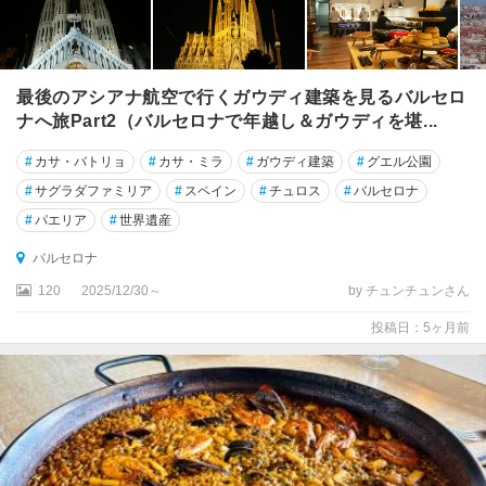
ア
ラ
ン
最後のアシアナ航空で行くガウディ建築を見るバルセロ
フ
ナへ旅Part2（バルセロナで年越し＆ガウディを堪...
ェ
ス
#
カサ・バトリョ
#
カサ・ミラ
#
ガウディ建築
#
グエル公園
#
サグラダファミリア
#
スペイン
#
チュロス
#
バルセロナ
ア
#
パエリア
#
世界遺産
リ
カ
バルセロナ
ン
120
2025/12/30～
by チュンチュンさん
テ
投稿日：5ヶ月前
ア
ル
カ
ラ
・
デ
・