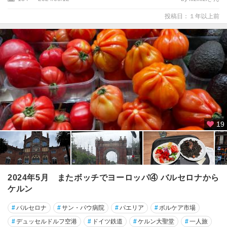
カ
投稿日：１年以上前
デ
ィ
ス
カ
ナ
リ
ア
諸
島
19
カ
ル
モ
ナ
2024年5月 またボッチでヨーロッパ④ バルセロナから
ケルン
カ
ン
#
バルセロナ
#
サン・パウ病院
#
パエリア
#
ボルケア市場
タ
#
デュッセルドルフ空港
#
ドイツ鉄道
#
ケルン大聖堂
#
一人旅
ブ