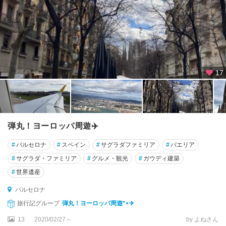
シ
ア
ー
ナ
地
方
17
パ
ル
マ
・
デ
弾丸！ヨーロッパ周遊✈️
・
マ
#
バルセロナ
#
スペイン
#
サグラダファミリア
#
パエリア
ヨ
#
サグラダ・ファミリア
#
グルメ・観光
#
ガウディ建築
ル
カ
#
世界遺産
バルセロナ
パ
ン
旅行記グループ
弾丸！ヨーロッパ周遊*⋆✈
プ
13
2020/02/27～
by よねさん
ロ