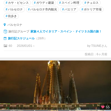
ガ
#
カサ・ビセンス
#
ガウディ建築
#
スペイン料理
#
チュロス
#
バルセロナ
#
バルセロナ市内観光
#
パエリア
#
ボケリア市場
ア
#
街歩き
ス
ト
バルセロナ
ゥ
旅行記グループ
家族４人でイタリア・スペイン・ドイツ３カ国の旅！
リ
ア
旅行記スケジュール
（28件）
ス
60
2026/01/01～
by TSUNEさん
地
方
投稿日：6ヶ月前
ア
ビ
ラ
ア
ラ
ゴ
ン
地
55
方