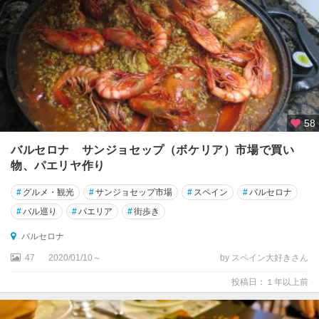
フ
ィ
ゲ
ラ
ス
フ
エ
58
ル
テ
バルセロナ サンジョセップ（ボケリア）市場で買い
ベ
物、パエリヤ作り
ン
ト
#
グルメ・観光
#
サンジョセップ市場
#
スペイン
#
バルセロナ
ゥ
#
バル巡り
#
パエリア
#
街歩き
ラ
島
バルセロナ
47
2020/01/10～
by スペイン大好きさん
フ
エ
投稿日：１年以上前
ン
ヒ