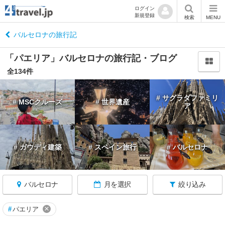
ログイン
新規登録
閉
検索
MENU
じ
る
バルセロナの旅行記
「パエリア」バルセロナの旅行記・ブログ
全134件
ス
# サグラダファミリ
# MSCクルーズ
# 世界遺産
ペ
ア
イ
ン
へ
戻
# ガウディ建築
# スペイン旅行
# バルセロナ
る
バルセロナ
月を選択
絞り込み
×
#
パエリア
★