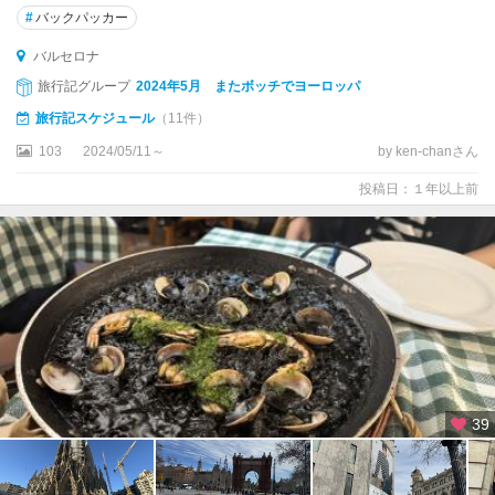
リ
#
バックパッカー
ア
バルセロナ
地
方
旅行記グループ
2024年5月 またボッチでヨーロッパ
旅行記スケジュール
（11件）
カ
103
2024/05/11～
by ken-chanさん
ン
ポ
投稿日：１年以上前
・
デ
・
ク
リ
プ
タ
ー
ナ
39
ガ
リ
ー