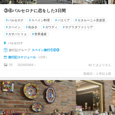
シ
ア
③④バルセロナに恋をした3日間
地
方
#
バルセロナ
#
スペイン料理
#
パエリア
#
カタルーニャ音楽堂
#
スペイン
#
街歩き
#
ガウディ
#
サグラダファミリア
ク
エ
#
カサバトリョ
#
世界遺産
ン
バルセロナ
カ
旅行記グループ
スペイン旅行①②③
グ
旅行記スケジュール
（10件）
ア
55
2024/03/04～
by たまよりさん
ダ
ル
投稿日：１年以上前
ー
ペ
グ
ラ
サ
レ
マ