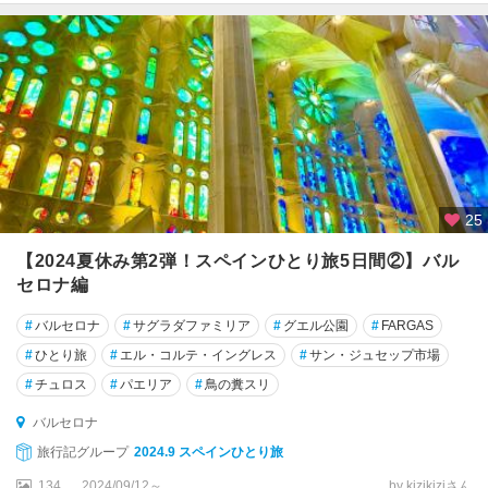
ャ
・
レ
オ
ン
地
方
カ
セ
25
レ
ス
【2024夏休み第2弾！スペインひとり旅5日間②】バル
セロナ編
カ
タ
#
バルセロナ
#
サグラダファミリア
#
グエル公園
#
FARGAS
ル
#
ひとり旅
#
エル・コルテ・イングレス
#
サン・ジュセップ市場
ー
#
チュロス
#
パエリア
#
鳥の糞スリ
ニ
ャ
バルセロナ
地
旅行記グループ
2024.9 スペインひとり旅
方
134
2024/09/12～
by kizikiziさん