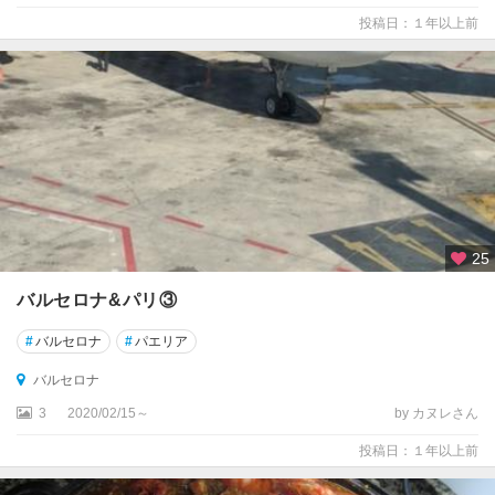
ー
投稿日：１年以上前
ナ
ヒ
ホ
ン
ビ
ト
リ
ア
25
バルセロナ&パリ③
ビ
ル
#
バルセロナ
#
パエリア
バ
オ
バルセロナ
3
2020/02/15～
by カヌレさん
ビ
ー
投稿日：１年以上前
ゴ