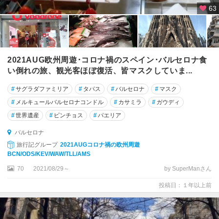
リ
63
ッ
ド
バ
レ
2021AUG欧州周遊･コロナ禍のスペイン･バルセロナ食
ア
い倒れの旅、観光客ほぼ復活、皆マスクしていま...
レ
ス
#
サグラダファミリア
#
タパス
#
バルセロナ
#
マスク
地
#
メルキュールバルセロナコンドル
#
カサミラ
#
ガウディ
方
#
世界遺産
#
ピンチョス
#
パエリア
バ
バルセロナ
レ
旅行記グループ
2021AUGコロナ禍の欧州周遊
ン
BCN/ODS/KEV/WAW/TLL/AMS
シ
70
2021/08/29～
by SuperManさん
ア
投稿日：１年以上前
バ
レ
ン