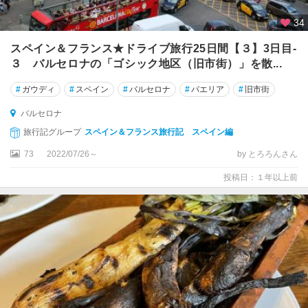
ョ
34
ト
レ
スペイン＆フランス★ドライブ旅行25日間【３】3日目‐
モ
３ バルセロナの「ゴシック地区（旧市街）」を散...
リ
ノ
#
ガウディ
#
スペイン
#
バルセロナ
#
パエリア
#
旧市街
ス
バルセロナ
旅行記グループ
スペイン＆フランス旅行記 スペイン編
ナ
バ
73
2022/07/26～
by とろろんさん
ー
ラ
投稿日：１年以上前
地
方
ネ
ル
ハ
ハ
エ