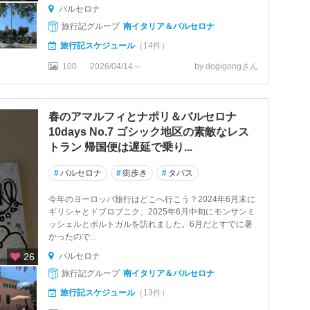
バルセロナ
旅行記グループ
南イタリア＆バルセロナ
旅行記スケジュール
（14件）
100
2026/04/14～
by dogigongさん
春のアマルフィとナポリ＆バルセロナ
10days No.7 ゴシック地区の素敵なレス
トラン 帰国便は遅延で乗り...
#
バルセロナ
#
街歩き
#
タパス
今年のヨーロッパ旅行はどこへ行こう？2024年6月末に
ギリシャとドブロブニク、2025年6月中旬にモンサンミ
ッシェルとポルトガルを訪れました。6月だとすでに暑
かったので...
26
バルセロナ
旅行記グループ
南イタリア＆バルセロナ
旅行記スケジュール
（13件）