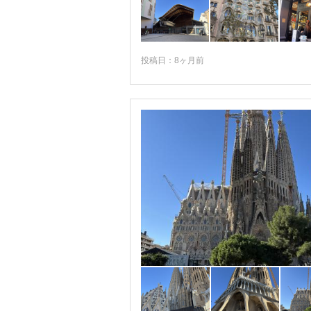
ハエン
バエサ
投稿日：8ヶ月前
バスク地方
バダホス
バリャドリッド
バレアレス地方
バレンシア
バレンシアーナ地方
パルマ・デ・マヨルカ
パンプローナ
ヒホン
ビトリア
ビルバオ