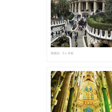
カスティーリャ・ラマンチャ地方
カスティーリャ・レオン地方
カセレス
カタルーニャ地方
カディス
カナリア諸島
カルモナ
投稿日：5ヶ月前
カンタブリア地方
カンポ・デ・クリプターナ
ガリーシア地方
クエンカ
グアダルーペ
グラサレマ