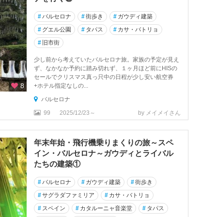
#
バルセロナ
#
街歩き
#
ガウディ建築
#
グエル公園
#
タパス
#
カサ・バトリョ
#
旧市街
少し前から考えていたバルセロナ旅。家族の予定が見え
ず、なかなか予約に踏み切れず、１ヶ月ほど前にHISの
セールでクリスマス真っ只中の日程が少し安い航空券
8
+ホテル指定なしの...
バルセロナ
99
2025/12/23～
by メイメイさん
年末年始・飛行機乗りまくりの旅～スペ
イン・バルセロナ～ガウディとライバル
たちの建築①
#
バルセロナ
#
ガウディ建築
#
街歩き
#
サグラダファミリア
#
カサ・バトリョ
#
スペイン
#
カタルーニャ音楽堂
#
タパス