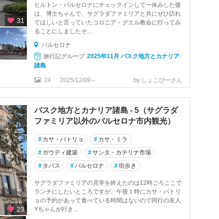
ヒルトン・バルセロナにチェックインして一休みした後
は、博士ちゃんで、サグラダファミリアと共にぜひ訪れ
31
てほしいと言っていたコロニア・グエル教会に行ってみ
ることにしましたそ...
バルセロナ
旅行記グループ
2025年11月 バスク地方とカナリア
諸島
24
2025/12/09～
by しょこぴーさん
バスク地方とカナリア諸島 - 5（サグラダ
ファミリア以外のバルセロナ市内観光）
#
カサ・バトリョ
#
カサ・ミラ
#
ガウディ建築
#
サンタ・カテリナ市場
#
タパス
#
バルセロナ
#
街歩き
サグラダファミリアの見学を終えたのは12時ごろここで
ランチにしたいところですが、午後１時にカサ・バトリ
ョの予約があって食べている時間はないので同行の友人
23
Yちゃんが行き...