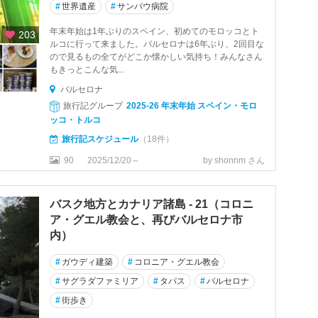
#
世界遺産
#
サンパウ病院
年末年始は1年ぶりのスペイン、初めてのモロッコとト
203
ルコに行って来ました。バルセロナは6年ぶり、2回目な
ので見るもの全てがどこか懐かしい気持ち！みんなさん
もきっとこんな気...
バルセロナ
旅行記グループ
2025-26 年末年始 スペイン・モロ
ッコ・トルコ
旅行記スケジュール
（18件）
90
2025/12/20～
by shonnm さん
バスク地方とカナリア諸島 - 21（コロニ
ア・グエル教会と、再びバルセロナ市
内）
#
ガウディ建築
#
コロニア・グエル教会
#
サグラダファミリア
#
タパス
#
バルセロナ
#
街歩き