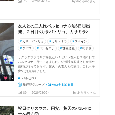
75
2026/04/14～
by dogigongさん
友人との二人旅バルセロナ３泊6日①出
発、２日目<カサバトリョ、カサミラ>
#
カサ・バトリョ
#
カサ・ミラ
#
スペイン
#
タパス
#
バルセロナ
#
世界遺産
#
街歩き
サグラダファミリアを見たい！という友人と３泊６日で
バルセロナに行ってきました。結婚以来家族としか海外
旅行に行っておらず、超久々の友人との旅行、これも子
育てがほぼ終了した...
16
バルセロナ
旅行記グループ
バルセロナ３泊６日
89
2026/03/05～
by あきりんさん
祝日クリスマス、円安、荒天のバルセロ
ナを行く②