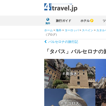
旅行ガイド
ホテル
ツ
海外
ホーム
>
海外
>
ヨーロッパ
>
スペイン
>
カタル
（ブログ）
バルセロナの旅行記
「タパス」バルセロナの
# 街歩き
# チュロス