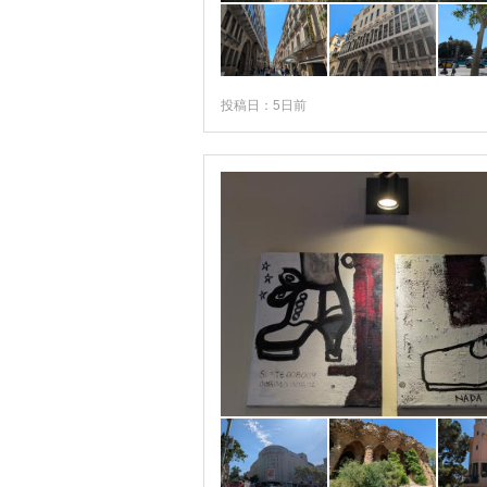
★バルセロナ
★マドリード
★マラガ
投稿日：5日前
アストゥリアス地方
アビラ
アラゴン地方
アランフェス
アリカンテ
アルカラ・デ・エナーレス
アルコス・デ・ラ・フロンテーラ
アルプハラ
アルヘシラス
アルマグロ