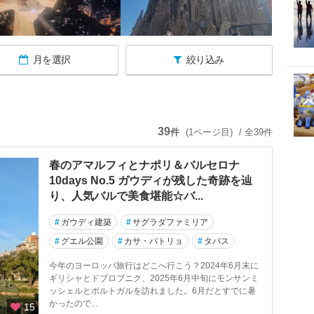
月を選択
絞り込み
39
件
(1ページ目)
/ 全39件
春のアマルフィとナポリ＆バルセロナ
10days No.5 ガウディが残した奇跡を辿
り、人気バルで美食堪能☆バ...
#
ガウディ建築
#
サグラダファミリア
#
グエル公園
#
カサ・バトリョ
#
タパス
今年のヨーロッパ旅行はどこへ行こう？2024年6月末に
ギリシャとドブロブニク、2025年6月中旬にモンサンミ
ッシェルとポルトガルを訪れました。6月だとすでに暑
かったので...
15