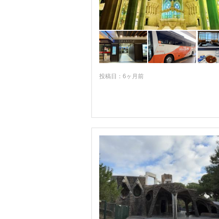
グラン・カナリア島
ゲルニカ
コスタ・デル・ソル周辺
コンスエグラ
サアラ・デ・ラ・シエラ
投稿日：6ヶ月前
サフラ
サモーラ
サラゴサ
サンセバスチャン
サンタンデル
サンティリャーナ・デル・マル
サンルーカル・デ・バラメダ
シグエンサ
シッチェス