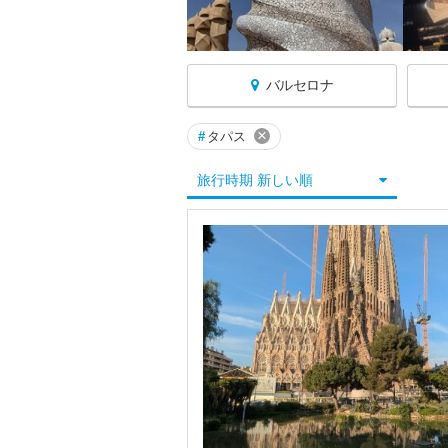
バルセロナ
×
#
タパス
スペインへ戻る
旅行時期 新しい順
★グラナダ
★コルドバ
★サラマンカ
★サンティアゴ・デ・コンポステーラ
★セビリア
★トレド