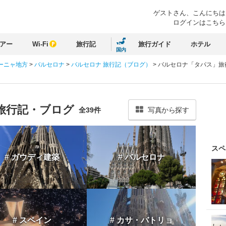
ゲストさん、
こんにちは
ログインはこちら
アー
Wi-Fi
旅行記
旅行ガイド
ホテル
国内
ーニャ地方
>
バルセロナ
>
バルセロナ 旅行記（ブログ）
>
バルセロナ「タパス」旅
旅行記・ブログ
全39件
写真から探す
スペ
# ガウディ建築
# バルセロナ
# スペイン
# カサ・バトリョ