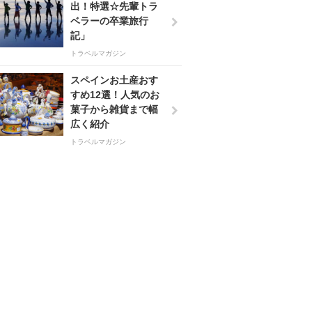
出！特選☆先輩トラ
ベラーの卒業旅行
記」
トラベルマガジン
スペインお土産おす
すめ12選！人気のお
菓子から雑貨まで幅
広く紹介
トラベルマガジン