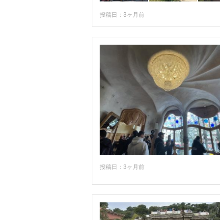
アルムニェーカル
投稿日：3ヶ月前
アルメリア
アンダルシア地方
アンドラ
イビサ島
ウベダ
エステポナ
エストレマドゥーラ地方
エルチェ
エル・エスコリアル
投稿日：3ヶ月前
オビエド
オルベラ
カサレス