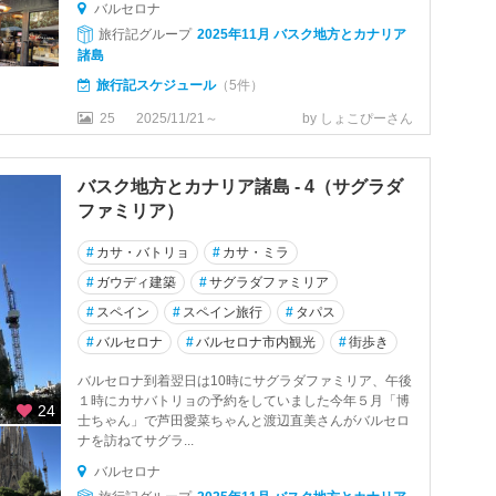
バルセロナ
旅行記グループ
2025年11月 バスク地方とカナリア
諸島
旅行記スケジュール
（5件）
25
2025/11/21～
by しょこぴーさん
バスク地方とカナリア諸島 - 4（サグラダ
ファミリア）
#
カサ・バトリョ
#
カサ・ミラ
#
ガウディ建築
#
サグラダファミリア
#
スペイン
#
スペイン旅行
#
タパス
#
バルセロナ
#
バルセロナ市内観光
#
街歩き
バルセロナ到着翌日は10時にサグラダファミリア、午後
１時にカサバトリョの予約をしていました今年５月「博
24
士ちゃん」で芦田愛菜ちゃんと渡辺直美さんがバルセロ
ナを訪ねてサグラ...
バルセロナ