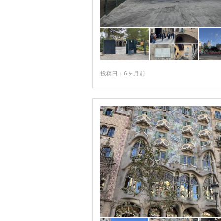
ジローナ
セゴビア
セテニル
ソレル
投稿日：6ヶ月前
タラゴナ
タリファ
チンチョン
テネリフェ島
テルエル
トルヒーリョ
トレモリノス
ナバーラ地方
ネルハ