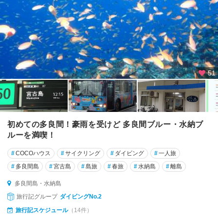
51
初めての多良間！豪雨を受けど 多良間ブルー・水納ブ
ルーを満喫！
#
COCOハウス
#
サイクリング
#
ダイビング
#
一人旅
#
多良間島
#
宮古島
#
島旅
#
春旅
#
水納島
#
離島
多良間島・水納島
旅行記グループ
ダイビングNo.2
旅行記スケジュール
（14件）