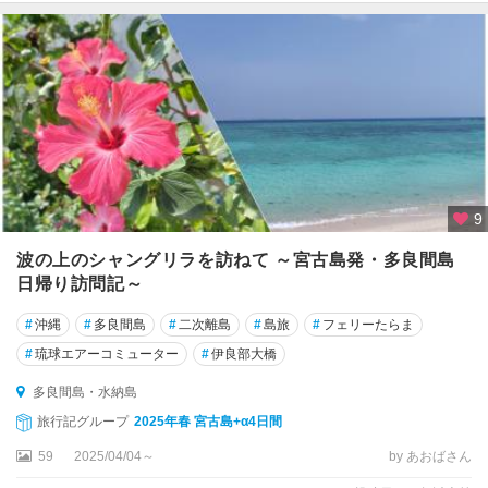
納
・
沖
縄
市
）
本
島
南
9
部
（
波の上のシャングリラを訪ねて ～宮古島発・多良間島
糸
日帰り訪問記～
満
・
#
沖縄
#
多良間島
#
二次離島
#
島旅
#
フェリーたらま
知
#
琉球エアーコミューター
#
伊良部大橋
念
）
多良間島・水納島
旅行記グループ
2025年春 宮古島+α4日間
慶
59
2025/04/04～
by あおばさん
良
間