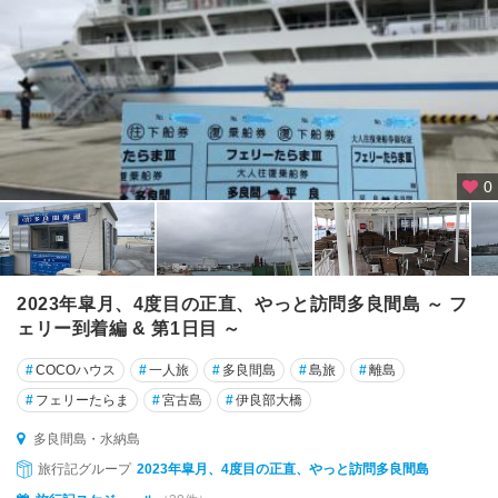
0
2023年皐月、4度目の正直、やっと訪問多良間島 ～ フ
ェリー到着編 & 第1日目 ～
#
COCOハウス
#
一人旅
#
多良間島
#
島旅
#
離島
#
フェリーたらま
#
宮古島
#
伊良部大橋
多良間島・水納島
旅行記グループ
2023年皐月、4度目の正直、やっと訪問多良間島