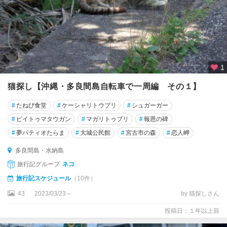
1
猫探し【沖縄・多良間島自転車で一周編 その１】
#
たねび食堂
#
ケーシャリトウブリ
#
シュガーガー
#
ピイトゥマタウガン
#
マガリトゥブリ
#
報恩の碑
#
夢パティオたらま
#
大城公民館
#
宮古市の森
#
恋人岬
多良間島・水納島
旅行記グループ
ネコ
旅行記スケジュール
（10件）
43
2023/03/23～
by 猫探しさん
投稿日：１年以上前