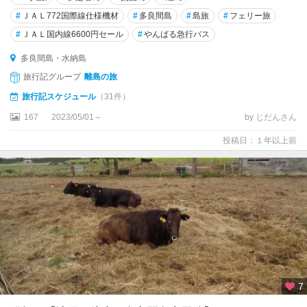
#
ＪＡＬ772国際線仕様機材
#
多良間島
#
島旅
#
フェリー旅
#
ＪＡＬ国内線6600円セール
#
やんばる急行バス
多良間島・水納島
旅行記グループ
離島の旅
旅行記スケジュール
（31件）
167
2023/05/01～
by じだんさん
投稿日：１年以上前
7