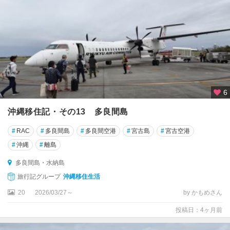
宮
古
列
島
多
良
間
島
6
・
水
沖縄移住記・その13 多良間島
納
島
#
RAC
#
多良間島
#
多良間空港
#
宮古島
#
宮古空港
#
沖縄
#
離島
伊
良
多良間島・水納島
部
旅行記グループ
沖縄移住生活
島
20
2026/03/27～
by かもめさん
・
下
投稿日：4ヶ月前
地
島