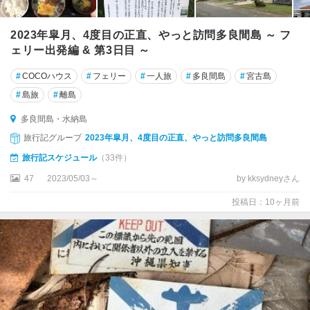
2023年皐月、4度目の正直、やっと訪問多良間島 ～ フ
ェリー出発編 & 第3日目 ～
#
COCOハウス
#
フェリー
#
一人旅
#
多良間島
#
宮古島
#
島旅
#
離島
多良間島・水納島
旅行記グループ
2023年皐月、4度目の正直、やっと訪問多良間島
旅行記スケジュール
（33件）
47
2023/05/03～
by kksydneyさん
投稿日：10ヶ月前