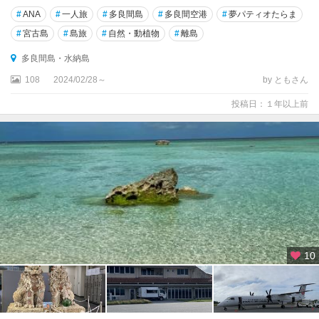
#
ANA
#
一人旅
#
多良間島
#
多良間空港
#
夢パティオたらま
#
宮古島
#
島旅
#
自然・動植物
#
離島
多良間島・水納島
108
2024/02/28～
by ともさん
投稿日：１年以上前
10