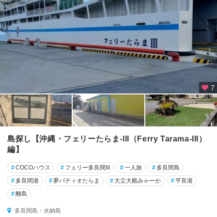
7
島探し【沖縄・フェリーたらま-III（Ferry Tarama-III）
編】
#
COCOハウス
#
フェリー多良間III
#
一人旅
#
多良間島
#
多良間港
#
夢パティオたらま
#
大立大殿みゃーか
#
平良港
#
離島
多良間島・水納島