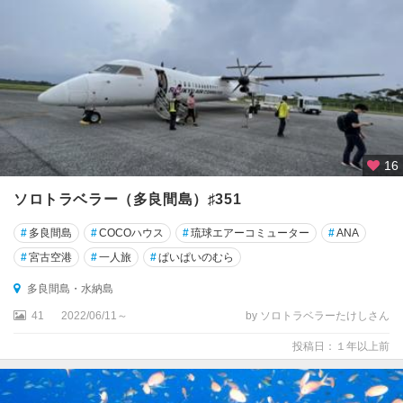
16
ソロトラベラー（多良間島）♯351
#
多良間島
#
COCOハウス
#
琉球エアーコミューター
#
ANA
#
宮古空港
#
一人旅
#
ぱいぱいのむら
多良間島・水納島
41
2022/06/11～
by ソロトラベラーたけしさん
投稿日：１年以上前