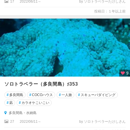
17
2022/06/11～
by ソロトラベラーたけしさん
投稿日：１年以上前
9
ソロトラベラー（多良間島）♯353
#
多良間島
#
COCOハウス
#
一人旅
#
スキューバダイビング
#
凪
#
カラオケこいこい
多良間島・水納島
27
2022/06/11～
by ソロトラベラーたけしさん