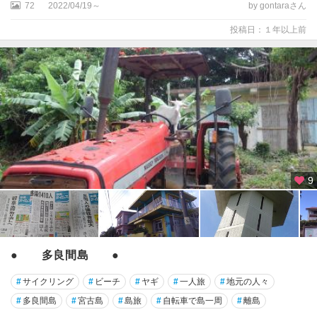
72
2022/04/19～
by gontaraさん
投稿日：１年以上前
9
● 多良間島 ●
#
サイクリング
#
ビーチ
#
ヤギ
#
一人旅
#
地元の人々
#
多良間島
#
宮古島
#
島旅
#
自転車で島一周
#
離島