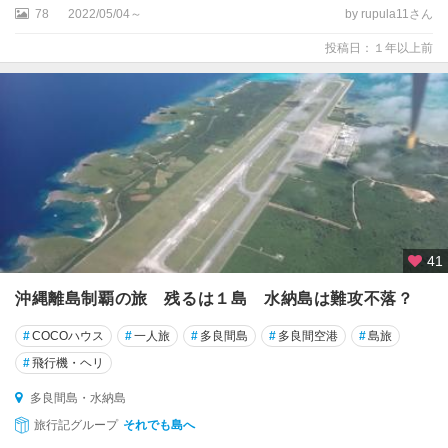
78
2022/05/04～
by rupula11さん
投稿日：１年以上前
41
沖縄離島制覇の旅 残るは１島 水納島は難攻不落？
#
COCOハウス
#
一人旅
#
多良間島
#
多良間空港
#
島旅
#
飛行機・ヘリ
多良間島・水納島
旅行記グループ
それでも島へ