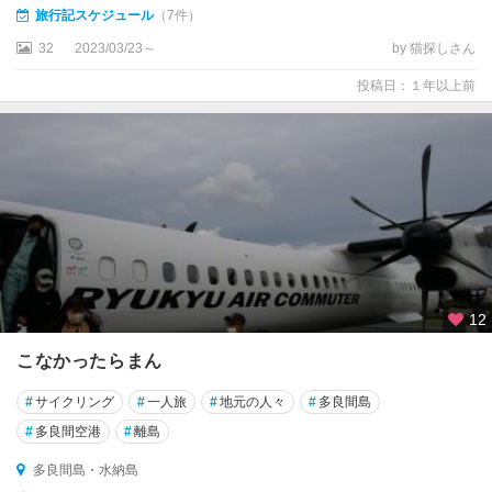
旅行記スケジュール
（7件）
32
2023/03/23～
by 猫探しさん
投稿日：１年以上前
12
こなかったらまん
#
サイクリング
#
一人旅
#
地元の人々
#
多良間島
#
多良間空港
#
離島
多良間島・水納島