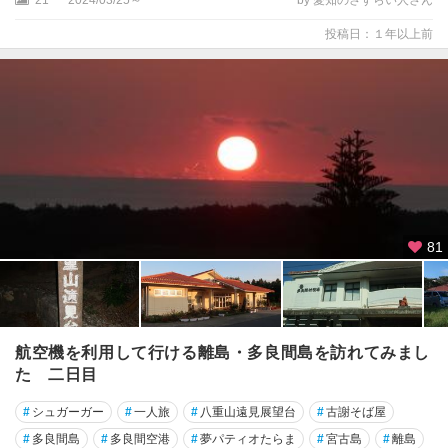
21
2024/03/25～
by 愛知のさすらい人さん
投稿日：１年以上前
81
航空機を利用して行ける離島・多良間島を訪れてみまし
た 二日目
#
シュガーガー
#
一人旅
#
八重山遠見展望台
#
古謝そば屋
#
多良間島
#
多良間空港
#
夢パティオたらま
#
宮古島
#
離島