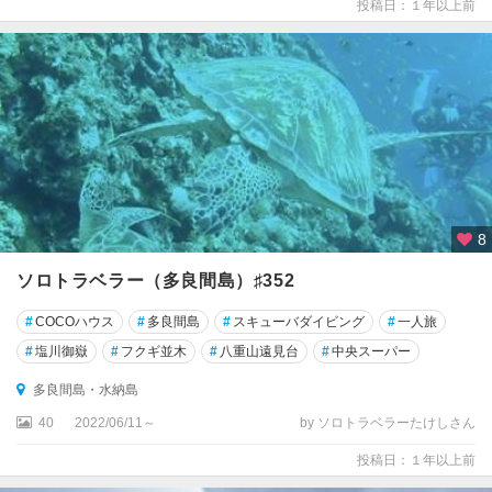
投稿日：１年以上前
8
ソロトラベラー（多良間島）♯352
#
COCOハウス
#
多良間島
#
スキューバダイビング
#
一人旅
#
塩川御嶽
#
フクギ並木
#
八重山遠見台
#
中央スーパー
多良間島・水納島
40
2022/06/11～
by ソロトラベラーたけしさん
投稿日：１年以上前