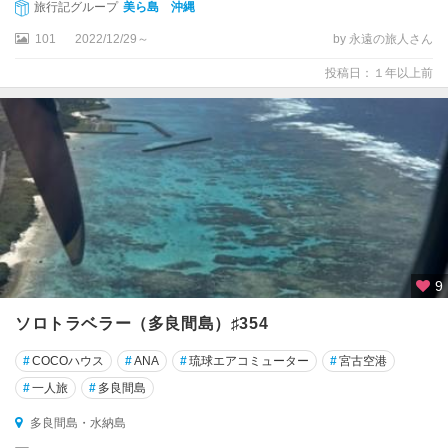
旅行記グループ
美ら島 沖縄
101
2022/12/29～
by 永遠の旅人さん
投稿日：１年以上前
9
ソロトラベラー（多良間島）♯354
#
COCOハウス
#
ANA
#
琉球エアコミューター
#
宮古空港
#
一人旅
#
多良間島
多良間島・水納島