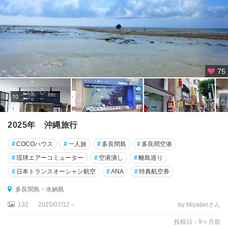
覇
本
島
北
部
（
75
名
護
・
美
ら
2025年 沖縄旅行
海
）
#
COCOハウス
#
一人旅
#
多良間島
#
多良間空港
#
琉球エアーコミューター
#
空港潰し
#
離島巡り
本
#
日本トランスオーシャン航空
#
ANA
#
特典航空券
島
中
多良間島・水納島
部
132
2025/07/12～
by Miyatanさん
（
恩
投稿日：9ヶ月前