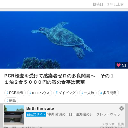
投稿日：１年以上前
51
PCR検査を受けて感染者ゼロの多良間島へ その１
１泊２食５０００円の宿の食事は豪華
#
PCR検査
#
cocoハウス
#
ダイビング
#
一人旅
#
多良間島
#
離島
Birth the suite
多良間島・水納島
沖縄 備瀬の一日一組海辺のシークレットヴィラ
宿公式サイト
旅行記グループ
それでも島へ
スポンサー提供
100
2021/08/17～
by gontaraさん