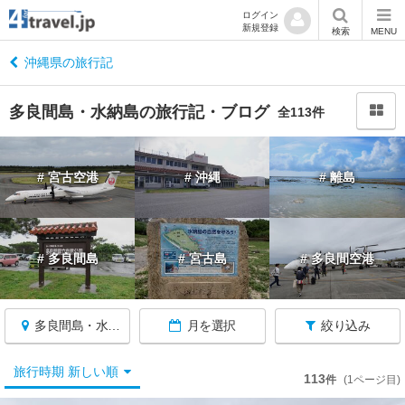
ログイン
新規登録
閉
検索
MENU
じ
る
沖縄県の旅行記
多良間島・水納島の旅行記・ブログ
全113件
沖
# 宮古空港
# 沖縄
# 離島
縄
へ
戻
る
# 多良間島
# 宮古島
# 多良間空港
沖
縄
多良間島・水納島
月を選択
絞り込み
す
べ
て
旅行時期 新しい順
113
件
(1ページ目)