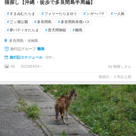
猫探し【沖縄・徒歩で多良間島半周編】
#
すまぬむたらま
#
フェリーたらまゆう
#
ンガーバマ
#
一人旅
#
三ッ瀬公園
#
多良間島
#
多良間島有償バス
#
夢パティオたらま
#
普天間御嶽
#
離島
多良間島・水納島
旅行記グループ
離島
旅行記スケジュール
（8件）
46
2023/03/24～
by 猫探しさん
投稿日：１年以上前