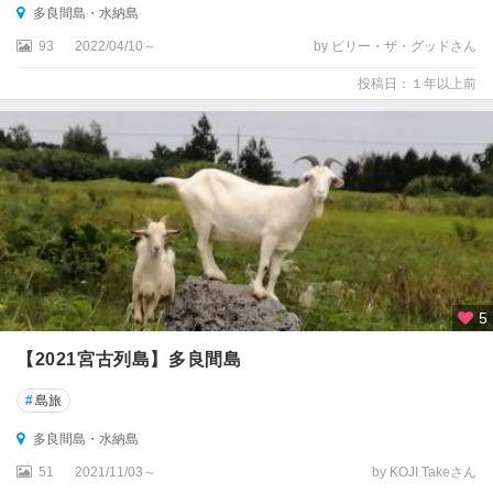
多良間島・水納島
93
2022/04/10～
by ビリー・ザ・グッドさん
投稿日：１年以上前
5
【2021宮古列島】多良間島
#
島旅
多良間島・水納島
51
2021/11/03～
by KOJI Takeさん