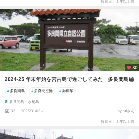
投稿日：１年以上前
諸
島
・
久
米
島
30
2024-25 年末年始を宮古島で過ごしてみた 多良間島編
#
多良間島
#
多良間空港
#
御翔印
多良間島・水納島
32
2025/01/02～
by ruiさん
投稿日：１年以上前