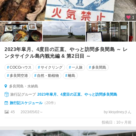
1
2023年皐月、4度目の正直、やっと訪問多良間島 ～ レ
ンタサイクル島内観光編 & 第2日目 ～
#
COCOハウス
#
サイクリング
#
一人旅
#
多良間島
#
多良間空港
#
自然・動植物
#
離島
多良間島・水納島
旅行記グループ
2023年皐月、4度目の正直、やっと訪問多良間島
旅行記スケジュール
（20件）
45
2023/05/02～
by kksydneyさん
投稿日：10ヶ月前