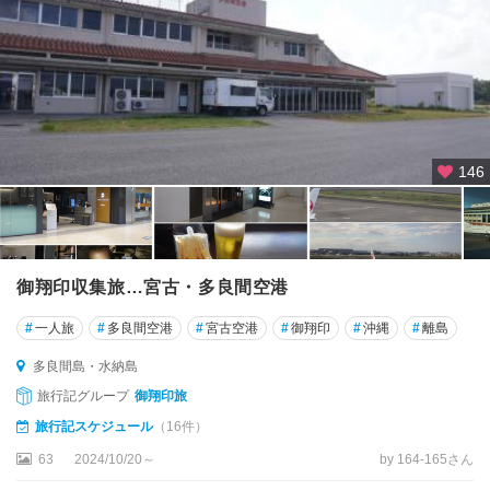
146
御翔印収集旅…宮古・多良間空港
#
一人旅
#
多良間空港
#
宮古空港
#
御翔印
#
沖縄
#
離島
多良間島・水納島
旅行記グループ
御翔印旅
旅行記スケジュール
（16件）
63
2024/10/20～
by 164-165さん