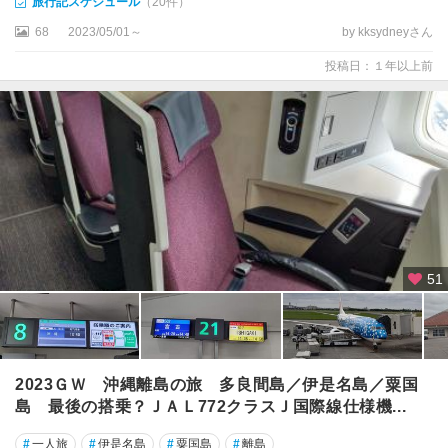
旅行記スケジュール
（20件）
68
2023/05/01～
by kksydneyさん
投稿日：１年以上前
51
2023ＧＷ 沖縄離島の旅 多良間島／伊是名島／粟国
島 最後の搭乗？ＪＡＬ772クラスＪ国際線仕様機...
#
一人旅
#
伊是名島
#
粟国島
#
離島