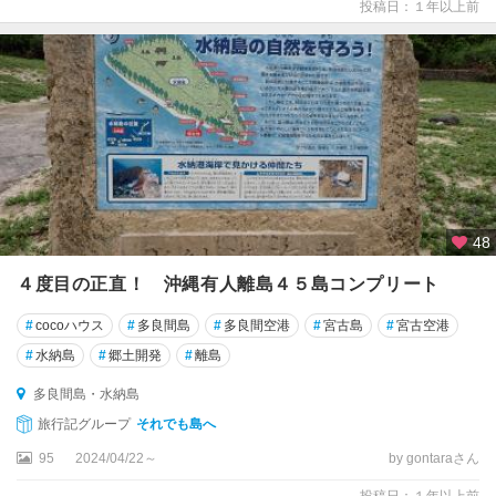
投稿日：１年以上前
48
４度目の正直！ 沖縄有人離島４５島コンプリート
#
cocoハウス
#
多良間島
#
多良間空港
#
宮古島
#
宮古空港
#
水納島
#
郷土開発
#
離島
多良間島・水納島
旅行記グループ
それでも島へ
95
2024/04/22～
by gontaraさん