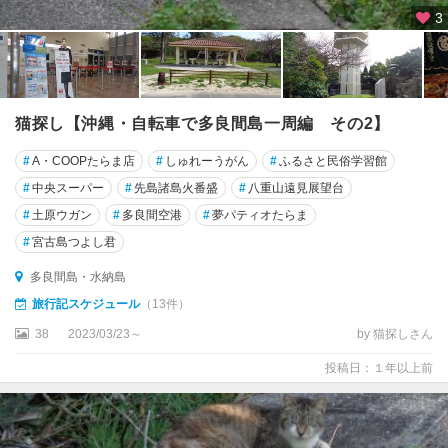
3
猫探し【沖縄・自転車で多良間島一周編 その2】
#
A・COOPたらま店
#
しゅれーうがん
#
ふるさと民俗学習館
#
中央スーパー
#
先島諸島火番盛
#
八重山遠見展望台
#
土原ウガン
#
多良間空港
#
夢パティオたらま
#
宮古島つよし君
多良間島・水納島
旅行記スケジュール
（13件）
38
2023/03/23～
by 猫探しさん
投稿日：１年以上前