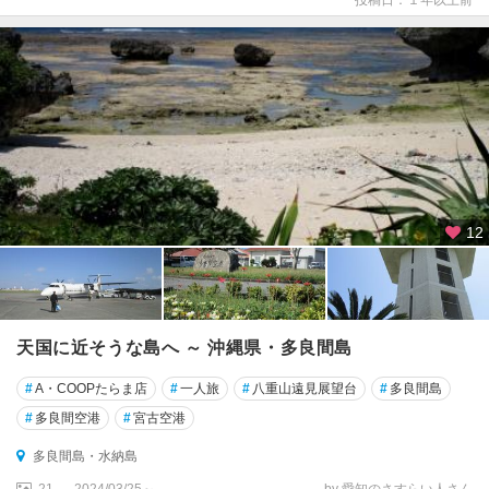
投稿日：１年以上前
12
天国に近そうな島へ ～ 沖縄県・多良間島
#
A・COOPたらま店
#
一人旅
#
八重山遠見展望台
#
多良間島
#
多良間空港
#
宮古空港
多良間島・水納島