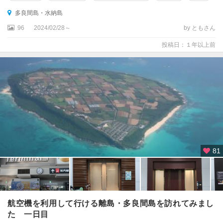
多良間島・水納島
96
2024/02/28～
by ともさん
投稿日：１年以上前
81
航空機を利用して行ける離島・多良間島を訪れてみまし
た 一日目