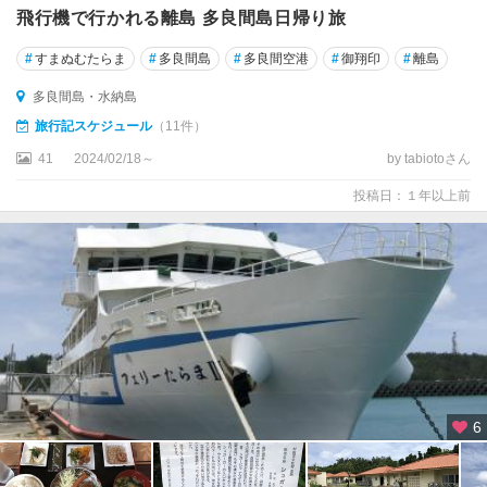
飛行機で行かれる離島 多良間島日帰り旅
#
すまぬむたらま
#
多良間島
#
多良間空港
#
御翔印
#
離島
多良間島・水納島
旅行記スケジュール
（11件）
41
2024/02/18～
by tabiotoさん
投稿日：１年以上前
6