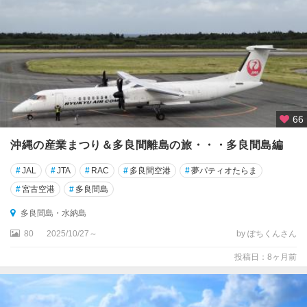
宮
古
島
八
重
山
66
列
島
沖縄の産業まつり＆多良間離島の旅・・・多良間島編
(
石
#
JAL
#
JTA
#
RAC
#
多良間空港
#
夢パティオたらま
垣
#
宮古空港
#
多良間島
島
・
多良間島・水納島
竹
80
2025/10/27～
by ぽちくんさん
富
島
投稿日：8ヶ月前
)
那