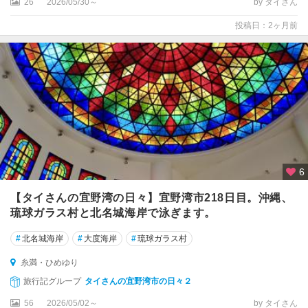
26
2026/05/30～
by タイさん
投稿日：2ヶ月前
6
【タイさんの宜野湾の日々】宜野湾市218日目。沖縄、
琉球ガラス村と北名城海岸で泳ぎます。
#
北名城海岸
#
大度海岸
#
琉球ガラス村
糸満・ひめゆり
旅行記グループ
タイさんの宜野湾市の日々２
56
2026/05/02～
by タイさん