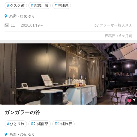
#
グスク跡
#
具志川城
#
沖縄県
糸満・ひめゆり
11
2026/01/19～
by ファーマー旅人さん
投稿日：6ヶ月前
7
ガンガラーの谷
#
ひとり旅
#
沖縄南部
#
沖縄旅行
糸満・ひめゆり