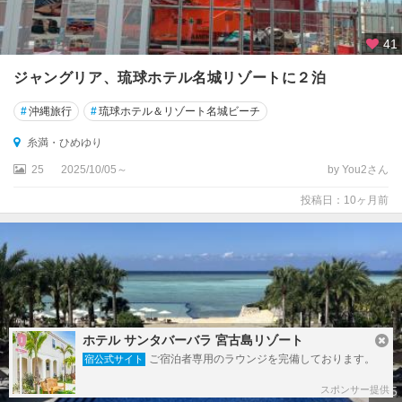
41
ジャングリア、琉球ホテル名城リゾートに２泊
#
沖縄旅行
#
琉球ホテル＆リゾート名城ビーチ
糸満・ひめゆり
25
2025/10/05～
by You2さん
投稿日：10ヶ月前
ホテル サンタバーバラ 宮古島リゾート
ご宿泊者専用のラウンジを完備しております。
宿公式サイト
5
スポンサー提供