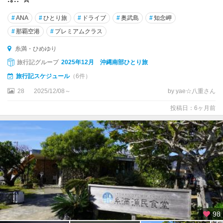
#
ANA
#
ひとり旅
#
ドライブ
#
奥武島
#
知念岬
#
那覇空港
#
プレミアムクラス
糸満・ひめゆり
旅行記グループ
2025年12月 沖縄南部ひとり旅
旅行記スケジュール
（6件）
28
2025/12/08～
by yae☆八重さん
投稿日：6ヶ月前
98