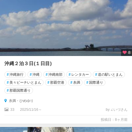
8
沖縄２泊３日(１日目)
#
沖縄旅行
#
沖縄
#
沖縄南部
#
レンタカー
#
道の駅いとまん
#
美々ビーチいとまん
#
那覇空港
#
糸満
#
国際通り
#
那覇国際通り
糸満・ひめゆり
33
2025/11/16～
by ∠いづさん
投稿日：8ヶ月前