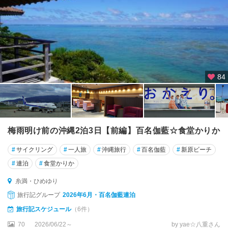
84
梅雨明け前の沖縄2泊3日【前編】百名伽藍☆食堂かりか
#
サイクリング
#
一人旅
#
沖縄旅行
#
百名伽藍
#
新原ビーチ
#
連泊
#
食堂かりか
糸満・ひめゆり
旅行記グループ
2026年6月・百名伽藍連泊
旅行記スケジュール
（6件）
70
2026/06/22～
by yae☆八重さん