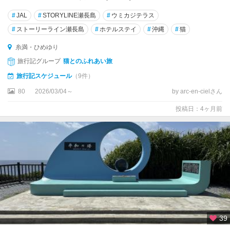
#
JAL
#
STORYLINE瀬長島
#
ウミカジテラス
#
ストーリーライン瀬長島
#
ホテルステイ
#
沖縄
#
猫
糸満・ひめゆり
旅行記グループ
猫とのふれあい旅
旅行記スケジュール
（9件）
80
2026/03/04～
by arc-en-cielさん
投稿日：4ヶ月前
39