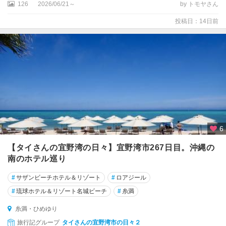
126
2026/06/21～
by トモヤさん
投稿日：14日前
6
【タイさんの宜野湾の日々】宜野湾市267日目。沖縄の
南のホテル巡り
#
サザンビーチホテル＆リゾート
#
ロアジール
#
琉球ホテル＆リゾート名城ビーチ
#
糸満
糸満・ひめゆり
旅行記グループ
タイさんの宜野湾市の日々２