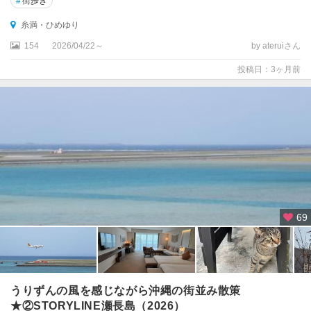
#
街歩き
糸満・ひめゆり
154
2026/04/22～
by ateruiさん
投稿日：3ヶ月前
69
うりずんの風を感じながら沖縄の街並み散策
★②STORYLINE瀬長島（2026）