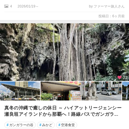
4
2026/01/19～
by ファーマー旅人さん
投稿日：6ヶ月前
22
真冬の沖縄で癒しの休日 ～ ハイアットリージェンシー
瀬良垣アイランドから那覇へ！路線バスでガンガラ...
#
ガンガラーの谷
#
みかど
#
空港食堂