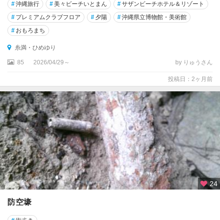
#
沖縄旅行
#
美々ビーチいとまん
#
サザンビーチホテル＆リゾート
#
プレミアムクラブフロア
#
夕陽
#
沖縄県立博物館・美術館
#
おもろまち
糸満・ひめゆり
85
2026/04/29～
by りゅうさん
投稿日：2ヶ月前
24
防空壕