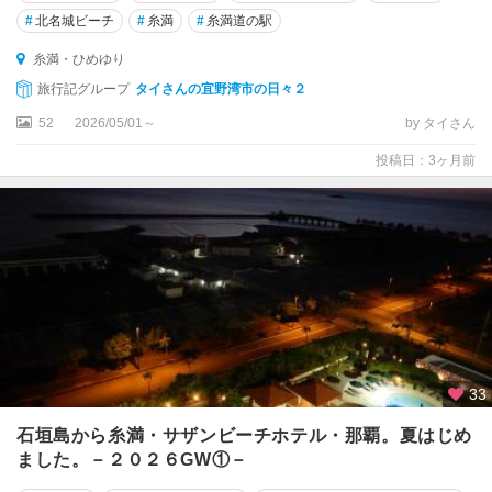
#
北名城ビーチ
#
糸満
#
糸満道の駅
糸満・ひめゆり
旅行記グループ
タイさんの宜野湾市の日々２
52
2026/05/01～
by タイさん
投稿日：3ヶ月前
33
石垣島から糸満・サザンビーチホテル・那覇。夏はじめ
ました。－２０２６GW①－