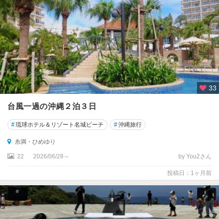
宮
古
列
島
八
重
山
列
33
島
(
台風一過の沖縄２泊３日
石
垣
#
琉球ホテル＆リゾート名城ビーチ
#
沖縄旅行
島
糸満・ひめゆり
・
竹
22
2026/06/28～
by You2さん
富
投稿日：1ヶ月前
島
)
那
覇