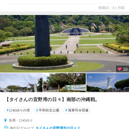
投稿日：3ヶ月前
10
【タイさんの宜野湾の日々】南部の沖縄戦。
#
ひめゆりの塔
#
平和祈念公園
#
海軍司令部壕
糸満・ひめゆり
旅行記グループ
タイさんの宜野湾市の日々２