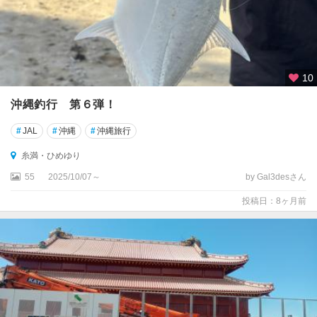
10
沖縄釣行 第６弾！
#
JAL
#
沖縄
#
沖縄旅行
糸満・ひめゆり
55
2025/10/07～
by Gal3desさん
投稿日：8ヶ月前