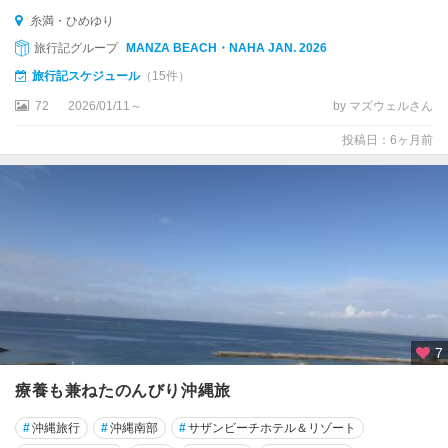
糸満・ひめゆり
旅行記グループ
MANZA BEACH・NAHA JAN. 2026
旅行記スケジュール
（15件）
72
2026/01/11～
by マズウェルさん
投稿日：6ヶ月前
7
療養も兼ねたのんびり沖縄旅
#
沖縄旅行
#
沖縄南部
#
サザンビーチホテル＆リゾート