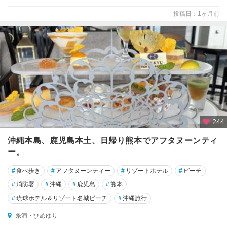
投稿日：1ヶ月前
244
沖縄本島、鹿児島本土、日帰り熊本でアフタヌーンティ
ー。
#
食べ歩き
#
アフタヌーンティー
#
リゾートホテル
#
ビーチ
#
消防署
#
沖縄
#
鹿児島
#
熊本
#
琉球ホテル＆リゾート名城ビーチ
#
沖縄旅行
糸満・ひめゆり