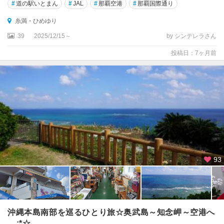
#
道の駅いとまん
#
JAL
#
那覇空港
#
那覇国際通り
糸満・ひめゆり
39
2025/12/15～
by シンデレラさん
投稿日：7ヶ月前
93
沖縄本島南部を巡るひとり旅☆奥武島～知念岬～空港へ
.｡.:*☆