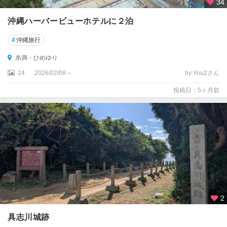
34
沖縄ハーバービューホテルに２泊
#
沖縄旅行
糸満・ひめゆり
24
2026/02/08～
by You2さん
投稿日：5ヶ月前
2
具志川城跡