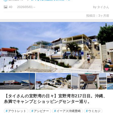
40
2026/05/01～
by タイさん
投稿日：3ヶ月前
7
【タイさんの宜野湾の日々】宜野湾市217日目。沖縄、
糸満でキャンプとショッピングセンター巡り。
#
アウトレット
#
アシビナー
#
イーアス沖縄豊崎
#
ウミカジ