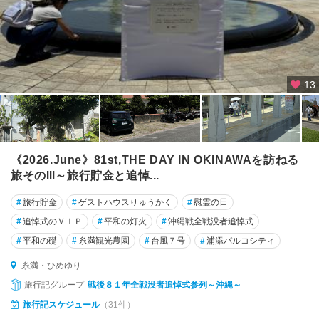
本
島
北
部
13
（
名
護
・
美
《2026.June》81st,THE DAY IN OKINAWAを訪ねる
ら
海
旅そのⅢ～旅行貯金と追悼...
）
#
旅行貯金
#
ゲストハウスりゅうかく
#
慰霊の日
本
#
追悼式のＶＩＰ
#
平和の灯火
#
沖縄戦全戦没者追悼式
島
#
平和の礎
#
糸満観光農園
#
台風７号
#
浦添パルコシティ
中
部
糸満・ひめゆり
（
旅行記グループ
戦後８１年全戦没者追悼式参列～沖縄～
恩
旅行記スケジュール
（31件）
納