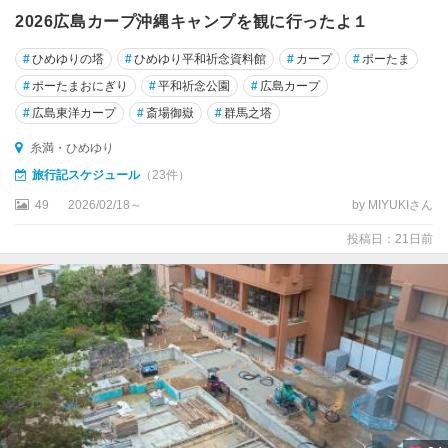
2026広島カープ沖縄キャンプを観に行ったよ１
#
ひめゆりの塔
#
ひめゆり平和祈念資料館
#
カープ
#
ポーたま
#
ポーたまおにぎり
#
平和祈念公園
#
広島カープ
#
広島東洋カープ
#
斎場御嶽
#
群馬之塔
糸満・ひめゆり
旅行記スケジュール
（23件）
49
2026/02/18～
by MIYUKIさん
投稿日：21日前