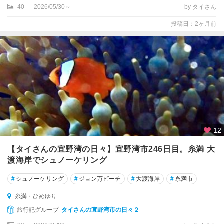
40
2026/05/30～
by タイさん
投稿日：2ヶ月前
12
【タイさんの宜野湾の日々】宜野湾市246日目。糸満 大
渡海岸でシュノーケリング
#
シュノーケリング
#
ジョン万ビーチ
#
大渡海岸
#
糸満市
糸満・ひめゆり
旅行記グループ
タイさんの宜野湾市の日々２