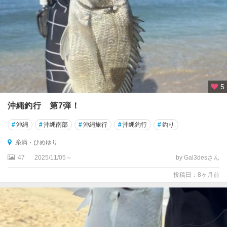
5
沖縄釣行 第7弾！
#
沖縄
#
沖縄南部
#
沖縄旅行
#
沖縄釣行
#
釣り
糸満・ひめゆり
47
2025/11/05～
by Gal3desさん
投稿日：8ヶ月前