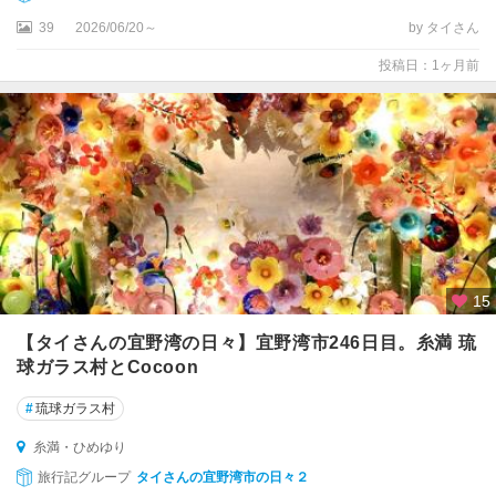
39
2026/06/20～
by タイさん
投稿日：1ヶ月前
15
【タイさんの宜野湾の日々】宜野湾市246日目。糸満 琉
球ガラス村とCocoon
#
琉球ガラス村
糸満・ひめゆり
旅行記グループ
タイさんの宜野湾市の日々２