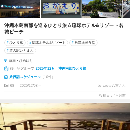
沖縄本島南部を巡るひとり旅☆琉球ホテル&リゾート名
城ビーチ
#
ひとり旅
#
琉球ホテル&リゾート
#
糸満漁民食堂
#
道の駅いとまん
糸満・ひめゆり
旅行記グループ
2025年12月 沖縄南部ひとり旅
旅行記スケジュール
（10件）
68
2025/12/08～
by yae☆八重さん
投稿日：7ヶ月前