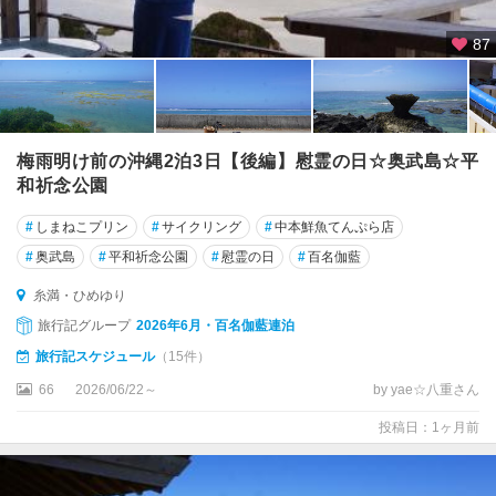
米
島
87
梅雨明け前の沖縄2泊3日【後編】慰霊の日☆奥武島☆平
和祈念公園
#
しまねこプリン
#
サイクリング
#
中本鮮魚てんぷら店
#
奥武島
#
平和祈念公園
#
慰霊の日
#
百名伽藍
糸満・ひめゆり
旅行記グループ
2026年6月・百名伽藍連泊
旅行記スケジュール
（15件）
66
2026/06/22～
by yae☆八重さん
投稿日：1ヶ月前