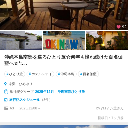
92
沖縄本島南部を巡るひとり旅☆何年も憧れ続けた百名伽
藍へ☆*:.｡.
#
ひとり旅
#
ホテルステイ
#
沖縄本島
#
百名伽藍
糸満・ひめゆり
旅行記グループ
2025年12月 沖縄南部ひとり旅
旅行記スケジュール
（3件）
63
2025/12/08～
by yae☆八重さん
投稿日：7ヶ月前