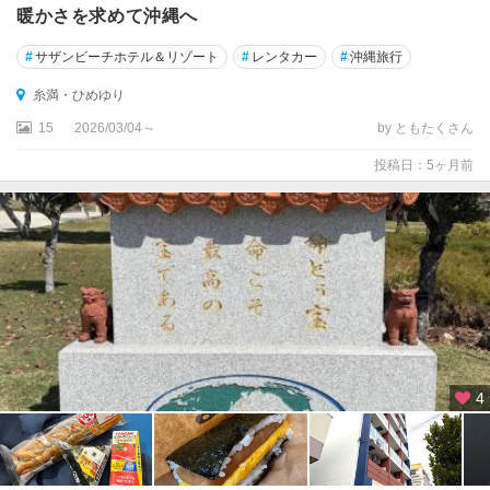
暖かさを求めて沖縄へ
#
サザンビーチホテル＆リゾート
#
レンタカー
#
沖縄旅行
糸満・ひめゆり
15
2026/03/04～
by ともたくさん
投稿日：5ヶ月前
4