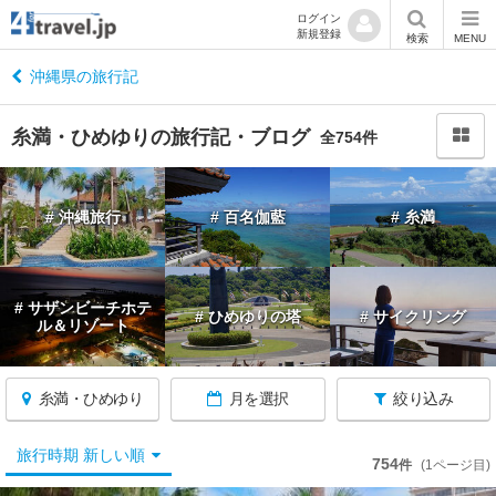
ログイン
新規登録
閉
検索
MENU
じ
る
沖縄県の旅行記
糸満・ひめゆりの旅行記・ブログ
全754件
沖
# 沖縄旅行
# 百名伽藍
# 糸満
縄
へ
戻
る
# サザンビーチホテ
# ひめゆりの塔
# サイクリング
ル＆リゾート
沖
縄
糸満・ひめゆり
月を選択
絞り込み
す
べ
て
旅行時期 新しい順
754
件
(1ページ目)