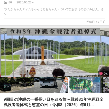
・
86
2026/06/23～
沖
by たかちゃんティムちゃんはるおちゃん・ついでにおまけのまゆみはん。さ
縄
ん
市
投稿日：7日前
）
本
島
南
部
（
糸
満
・
知
24
念
）
知
念
9回目の沖縄の一番長い日を辿る旅～戦後81年沖縄戦全
・
戦没者追悼式と慰霊の日：令和8（2026）年6月...