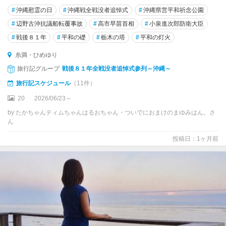
玉
#
沖縄慰霊の日
#
沖縄戦全戦没者追悼式
#
沖縄県営平和祈念公園
城
・
#
辺野古沖抗議船転覆事故
#
高市早苗首相
#
小泉進次郎防衛大臣
八
#
戦後８１年
#
平和の礎
#
栃木の塔
#
平和の灯火
重
瀬
糸満・ひめゆり
旅行記グループ
戦後８１年全戦没者追悼式参列～沖縄～
糸
旅行記スケジュール
（11件）
満
・
20
2026/06/23～
ひ
by たかちゃんティムちゃんはるおちゃん・ついでにおまけのまゆみはん。さ
め
ん
ゆ
り
投稿日：1ヶ月前
慶
良
間
諸
島
・
久