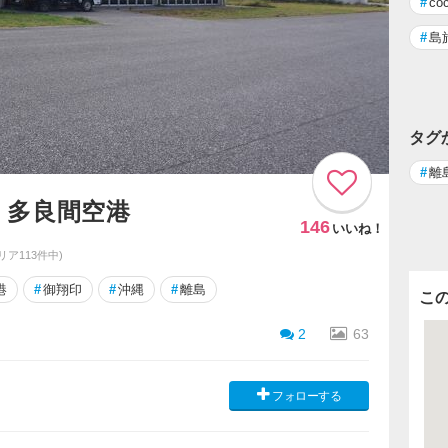
#
c
#
島
タグ
#
離
・多良間空港
146
いいね！
リア113件中)
港
#
御翔印
#
沖縄
#
離島
こ
2
63
フォローする