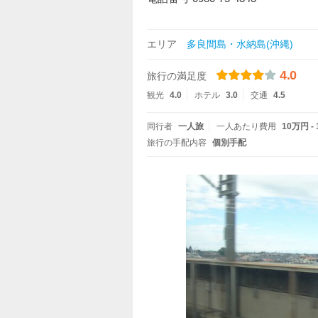
エリア
多良間島・水納島(沖縄)
4.0
旅行の満足度
観光
4.0
ホテル
3.0
交通
4.5
同行者
一人旅
一人あたり費用
10万円 -
旅行の手配内容
個別手配