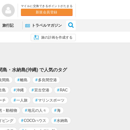
マイルに交換できるポイントがたまる
新規会員登録
×
旅行記
トラベルマガジン
旅の計画を作成する
間島・水納島(沖縄) で人気のタグ
良間島
#
離島
#
多良間空港
古島
#
沖縄
#
宮古空港
#
RAC
ーチ
#
一人旅
#
マリンスポーツ
然・動植物
#
地元の人々
#
海
イビング
#
COCOハウス
#
水納島