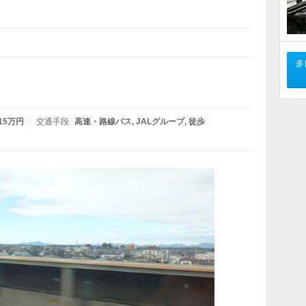
多
 15万円
交通手段
高速・路線バス
JALグループ
徒歩