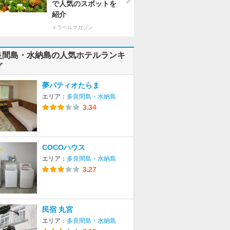
で人気のスポットを
紹介
トラベルマガジン
良間島・水納島の人気ホテルランキ
グ
夢パティオたらま
エリア：
多良間島・水納島
3.34
COCOハウス
エリア：
多良間島・水納島
3.27
民宿 丸宮
エリア：
多良間島・水納島