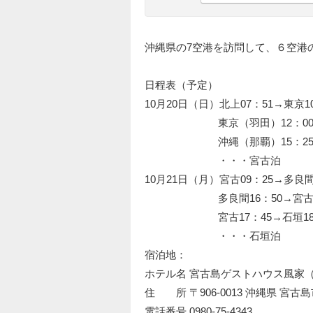
沖縄県の7空港を訪問して、６空港
日程表（予定）
10月20日（日）北上07：51→東京1
東京（羽田）12：00→沖縄（
沖縄（那覇）15：25→宮古1
・・・宮古泊
10月21日（月）宮古09：25→多良間0
多良間16：50→宮古17：1
宮古17：45→石垣18：15
・・・石垣泊
宿泊地：
ホテル名 宮古島ゲストハウス風家
住 所 〒906-0013 沖縄県 宮古島
電話番号 0980-75-4343