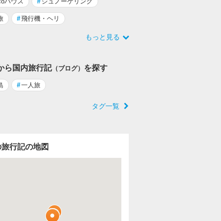
ocoハウス
#
シュノーケリング
旅
#
飛行機・ヘリ
もっと見る
から国内旅行記
を探す
（ブログ）
島
#
一人旅
タグ一覧
の旅行記の地図