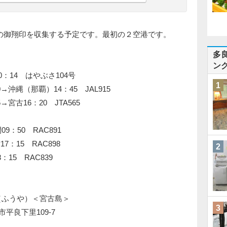
の御翔印を収集する予定です。最初の２空港です。
多
ン
0：14 はやぶさ104号
1
那覇）14：45 JAL915
6：20 JTA565
9：50 RAC891
5 RAC898
2
 RAC839
（ふうや）＜宮古島＞
3
市平良下里109-7