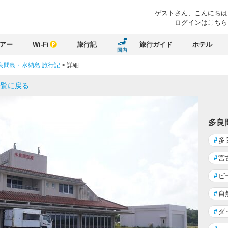
ゲストさん、
こんにちは
ログインはこちら
アー
Wi-Fi
旅行記
旅行ガイド
ホテル
国内
良間島・水納島 旅行記
>
詳細
一覧に戻る
多良
#
多
#
宮
#
ビ
#
自
#
ダ