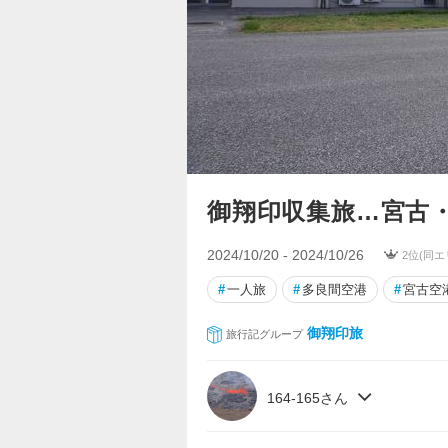
御翔印収集旅…宮古
2024/10/20 - 2024/10/26
2位(同エ
#
一人旅
#
多良間空港
#
宮古空
御翔印旅
旅行記グループ
164-165さん