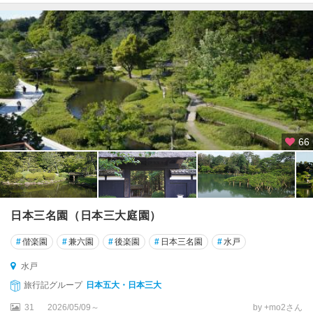
66
日本三名園（日本三大庭園）
#
偕楽園
#
兼六園
#
後楽園
#
日本三名園
#
水戸
水戸
旅行記グループ
日本五大・日本三大
31
2026/05/09～
by +mo2さん