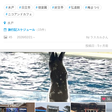
#
水戸
#
日立市
#
偕楽園
#
好文亭
#
弘道館
#
梅まつり
#
ニコアンドカフェ
水戸
旅行記スケジュール
（15件）
45
2026/02/21～
by ラスカルさん
投稿日：5ヶ月前
36