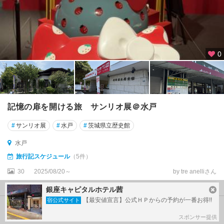
0
記憶の扉を開ける旅 サンリオ展＠水戸
#
サンリオ展
#
水戸
#
茨城県立歴史館
水戸
旅行記スケジュール
（5件）
30
2025/08/20～
by tre anelliさん
投稿日：10ヶ月前
銀座キャピタルホテル茜
【最安値宣言】公式ＨＰからの予約が一番お得!!
宿公式サイト
1
件目～
30
件目を表示（全
933
件中）
スポンサー提供