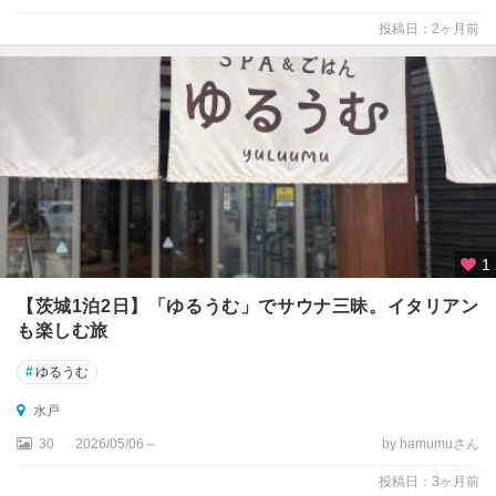
投稿日：2ヶ月前
1
【茨城1泊2日】「ゆるうむ」でサウナ三昧。イタリアン
も楽しむ旅
#
ゆるうむ
水戸
30
2026/05/06～
by hamumuさん
投稿日：3ヶ月前