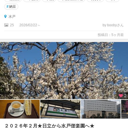
#
納豆
水戸
25
2026/02/22～
by boobyさん
投稿日：5ヶ月前
2
２０２６年２月★日立から水戸偕楽園へ★