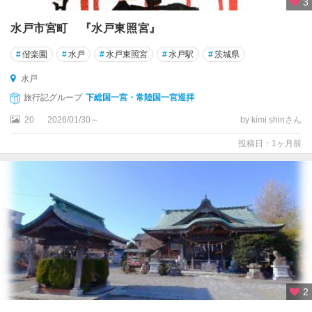
3
水戸市宮町 『水戸東照宮』
#
偕楽園
#
水戸
#
水戸東照宮
#
水戸駅
#
茨城県
水戸
旅行記グループ
下総国一宮・常陸国一宮巡拝
20
2026/01/30～
by kimi shinさん
投稿日：1ヶ月前
2