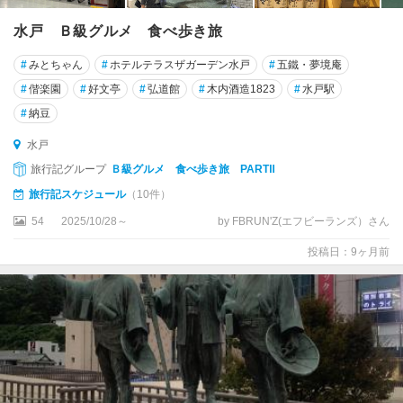
水戸 Ｂ級グルメ 食べ歩き旅
#
みとちゃん
#
ホテルテラスザガーデン水戸
#
五鐵・夢境庵
#
偕楽園
#
好文亭
#
弘道館
#
木内酒造1823
#
水戸駅
#
納豆
水戸
旅行記グループ
Ｂ級グルメ 食べ歩き旅 PARTⅡ
旅行記スケジュール
（10件）
54
2025/10/28～
by FBRUN'Z(エフビーランズ）さん
投稿日：9ヶ月前