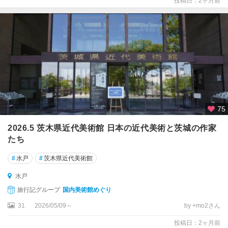
投稿日：2ヶ月前
75
2026.5 茨木県近代美術館 日本の近代美術と茨城の作家
たち
#
水戸
#
茨木県近代美術館
水戸
旅行記グループ
国内美術館めぐり
31
2026/05/09～
by +mo2さん
投稿日：2ヶ月前