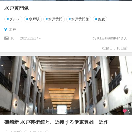
水戸黄門像
#
グルメ
#
水戸駅
#
水戸黄門
#
水戸黄門像
#
蕎麦
水戸
10
2025/12/17～
by KawakamiKenさん
投稿日：18日前
9
磯崎新 水戸芸術館と、近接する伊東豊雄 近作