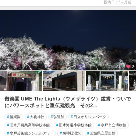
投稿日：5ヶ月前
3
偕楽園 UME The Lights（ウメザライツ）鑑賞・ついで
にパワースポットと重伝建観光 その2...
#
偕楽園
#
大甕神社
#
弘道館
#
日立オリジンパーク
#
旧水戸農業高等学校本館
#
旧水海道小学校本館
#
水戸市立博物館
#
水戸芸術館シンボルタワー
#
泉神社湧水
#
茨城県立歴史館