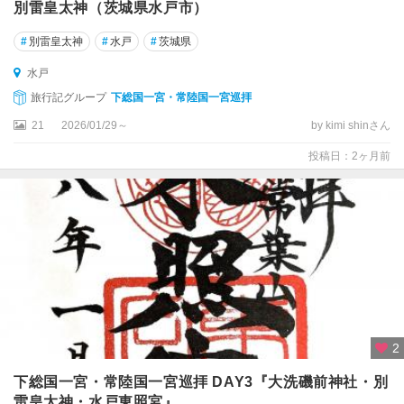
別雷皇太神（茨城県​水戸市）
#
別雷皇太神
#
水戸
#
茨城県
水戸
旅行記グループ
下総国一宮・常陸国一宮巡拝
21
2026/01/29～
by kimi shinさん
投稿日：2ヶ月前
2
下総国一宮・常陸国一宮巡拝 DAY3『大洗磯前神社・別
雷皇太神・水戸東照宮』