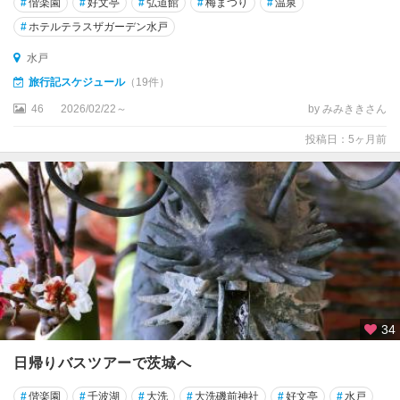
#
偕楽園
#
好文亭
#
弘道館
#
梅まつり
#
温泉
#
ホテルテラスザガーデン水戸
水戸
旅行記スケジュール
（19件）
46
2026/02/22～
by みみききさん
投稿日：5ヶ月前
34
日帰りバスツアーで茨城へ
#
偕楽園
#
千波湖
#
大洗
#
大洗磯前神社
#
好文亭
#
水戸