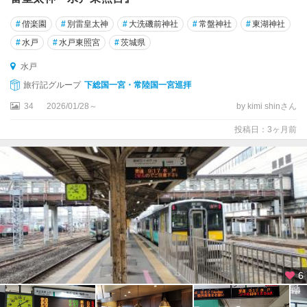
#
偕楽園
#
別雷皇太神
#
大洗磯前神社
#
常盤神社
#
東湖神社
#
水戸
#
水戸東照宮
#
茨城県
水戸
旅行記グループ
下総国一宮・常陸国一宮巡拝
34
2026/01/28～
by kimi shinさん
投稿日：3ヶ月前
6