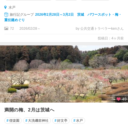
水戸
旅行記グループ
2026年2月28日～3月2日 茨城 パワースポット・梅・
重伝建めぐり
72
2026/02/28～
by 公共交通トラベラーkenさん
投稿日：4ヶ月前
49
満開の梅、2月は茨城へ
#
偕楽園
#
大洗磯前神社
#
好文亭
#
水戸