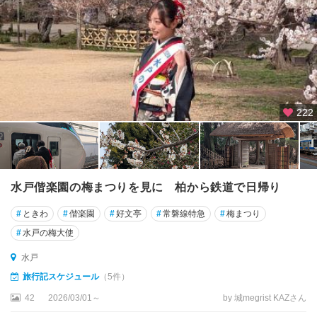
222
水戸偕楽園の梅まつりを見に 柏から鉄道で日帰り
#
ときわ
#
偕楽園
#
好文亭
#
常磐線特急
#
梅まつり
#
水戸の梅大使
水戸
旅行記スケジュール
（5件）
42
2026/03/01～
by 城megrist KAZさん