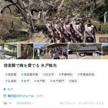
5
偕楽園で梅を愛でる 水戸観光
#
偕楽園
#
偕楽園本園
#
好文亭
#
常磐神社
#
常磐線特急
#
弘道館
#
水戸
#
水戸駅
#
水戸黄門
#
納豆
水戸
旅行記スケジュール
（12件）
14
2026/03/21～
by フランク・アンダーウッドさん