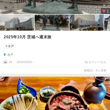
1
2025年10月 茨城へ週末旅
#
水戸
水戸
29
2025/10/24～
by ルーシーさん
投稿日：4ヶ月前