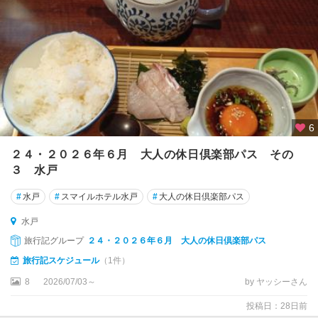
水
戸
・
大
洗
・
ひ
た
ち
6
な
か
２４・２０２６年６月 大人の休日倶楽部パス その
３ 水戸
ひ
た
#
水戸
#
スマイルホテル水戸
#
大人の休日倶楽部パス
ち
水戸
な
か
旅行記グループ
２４・２０２６年６月 大人の休日倶楽部パス
旅行記スケジュール
（1件）
大
8
2026/07/03～
by ヤッシーさん
洗
投稿日：28日前
水