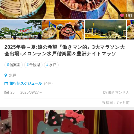
191
2025年春～夏:娘の希望『働きマン的』3大マラソン大
会出場♪メロンラン水戸偕楽園＆豊洲ナイトマラソ...
#
偕楽園
#
千波湖
#
水戸
水戸
旅行記スケジュール
（4件）
25
2025/09/27～
by 働きマンさん
投稿日：7ヶ月前