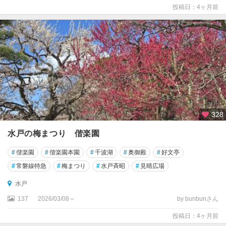
投稿日：4ヶ月前
328
水戸の梅まつり 偕楽園
#
偕楽園
#
偕楽園本園
#
千波湖
#
奥御殿
#
好文亭
#
常磐線特急
#
梅まつり
#
水戸斉昭
#
見晴広場
水戸
137
2026/03/08～
by bunbunさん
投稿日：4ヶ月前