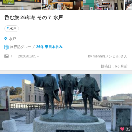
呑む旅 26年冬 その７ 水戸
#
水戸
水戸
旅行記グループ
26冬 東日本呑み
7
2026/01/05～
by menhir(メンヒル)さん
投稿日：6ヶ月前
32