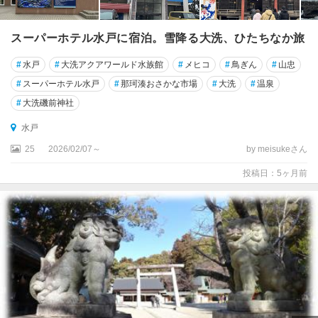
スーパーホテル水戸に宿泊。雪降る大洗、ひたちなか旅
#
水戸
#
大洗アクアワールド水族館
#
メヒコ
#
鳥ぎん
#
山忠
#
スーパーホテル水戸
#
那珂湊おさかな市場
#
大洗
#
温泉
#
大洗磯前神社
水戸
25
2026/02/07～
by meisukeさん
投稿日：5ヶ月前