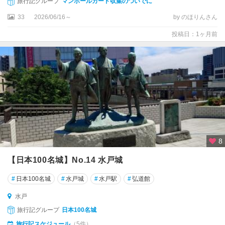
旅行記グループ
マンホールカード収集のついでに
土
浦
33
2026/06/16～
by のほりんさん
・
投稿日：1ヶ月前
つ
く
ば
・
牛
久
笠
間
・
8
下
妻
【日本100名城】No.14 水戸城
・
古
#
日本100名城
#
水戸城
#
水戸駅
#
弘道館
河
水戸
旅行記グループ
日本100名城
旅行記スケジュール
（5件）