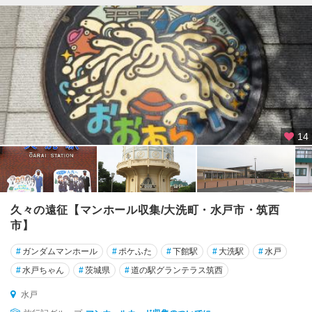
戸
日
立
・
北
茨
城
・
14
袋
田
鹿
島
久々の遠征【マンホール収集/大洗町・水戸市・筑西
・
市】
潮
来
#
ガンダムマンホール
#
ポケふた
#
下館駅
#
大洗駅
#
水戸
・
#
水戸ちゃん
#
茨城県
#
道の駅グランテラス筑西
波
崎
水戸