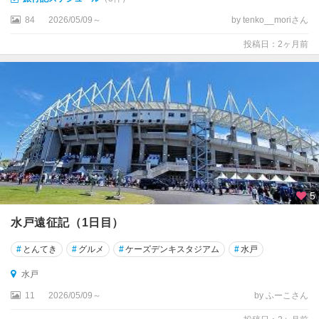
84
2026/05/09～
by tenko__moriさん
投稿日：2ヶ月前
5
水戸遠征記（1日目）
#
とんてき
#
グルメ
#
ケーズデンキスタジアム
#
水戸
水戸
11
2026/05/09～
by ふーこさん