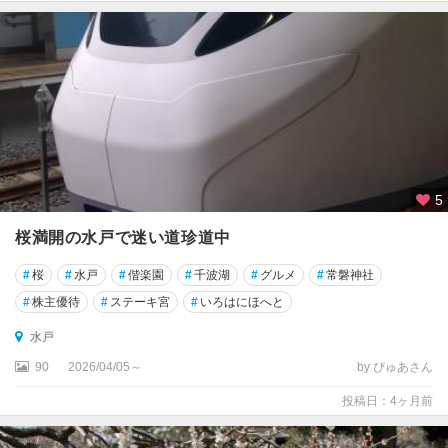
5
桜満開の水戸で迷い道珍道中
#
桜
#
水戸
#
偕楽園
#
千波湖
#
グルメ
#
常磐神社
#
株主優待
#
ステーキ宮
#
いろはにほへと
水戸
90
2026/04/05～
by ぴゅあさん
投稿日：4ヶ月前