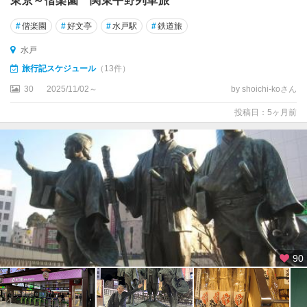
東京～偕楽園 関東平野列車旅
#
偕楽園
#
好文亭
#
水戸駅
#
鉄道旅
水戸
旅行記スケジュール
（13件）
30
2025/11/02～
by shoichi-koさん
投稿日：5ヶ月前
90