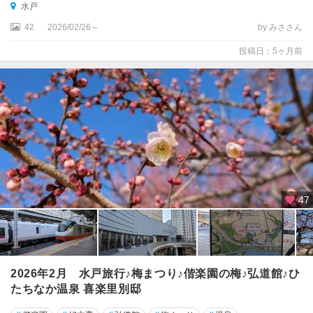
水戸
42
2026/02/26～
by みささん
投稿日：5ヶ月前
47
2026年2月 水戸旅行♪梅まつり♪偕楽園の梅♪弘道館♪ひ
たちなか温泉 喜楽里別邸