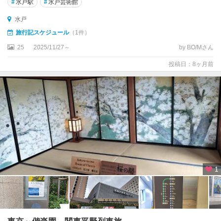
#
水戸駅
#
水戸芸術館
水戸
旅行記スケジュール
（1件）
25
2025/11/27～
by BO/Mさん
投稿日：8ヶ月前
1