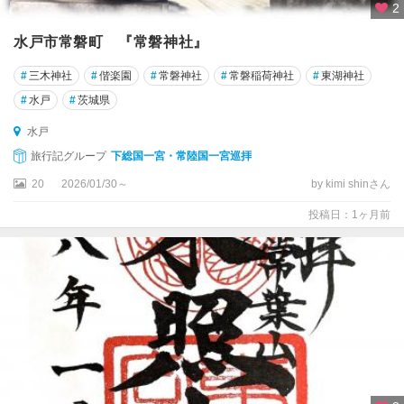
2
水戸市常磐町 『常磐神社』
#
三木神社
#
偕楽園
#
常磐神社
#
常磐稲荷神社
#
東湖神社
#
水戸
#
茨城県
水戸
旅行記グループ
下総国一宮・常陸国一宮巡拝
20
2026/01/30～
by kimi shinさん
投稿日：1ヶ月前