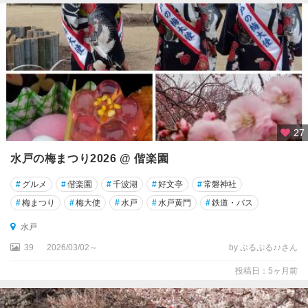
27
水戸の梅まつり2026 @ 偕楽園
#
グルメ
#
偕楽園
#
千波湖
#
好文亭
#
常磐神社
#
梅まつり
#
梅大使
#
水戸
#
水戸黄門
#
鉄道・バス
水戸
39
2026/03/02～
by ぷるぷる♪♪さん
投稿日：5ヶ月前