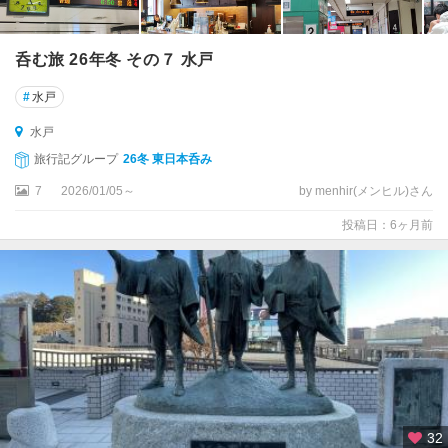
呑む旅 26年冬 その７ 水戸
#
水戸
水戸
旅行記グループ
26冬 東日本呑み
7
2026/01/05～
by menhir(メンヒル)さん
投稿日：6ヶ月前
32