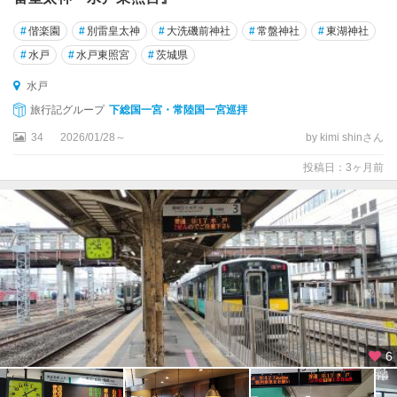
#
偕楽園
#
別雷皇太神
#
大洗磯前神社
#
常盤神社
#
東湖神社
#
水戸
#
水戸東照宮
#
茨城県
水戸
旅行記グループ
下総国一宮・常陸国一宮巡拝
34
2026/01/28～
by kimi shinさん
投稿日：3ヶ月前
6