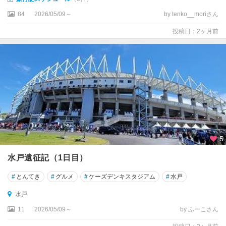
84
2026/05/09～
by tenko__moriさん
投稿日：2ヶ月前
5
水戸遠征記（1日目）
#
とんてき
#
グルメ
#
ケーズデンキスタジアム
#
水戸
水戸
11
2026/05/09～
by ふーこさん