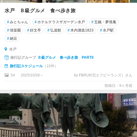
水戸 Ｂ級グルメ 食べ歩き旅
#
みとちゃん
#
ホテルテラスザガーデン水戸
#
五鐵・夢境庵
#
偕楽園
#
好文亭
#
弘道館
#
木内酒造1823
#
水戸駅
#
納豆
水戸
旅行記グループ
Ｂ級グルメ 食べ歩き旅 PARTⅡ
旅行記スケジュール
（10件）
54
2025/10/28～
by FBRUN'Z(エフビーランズ）さん
投稿日：9ヶ月前