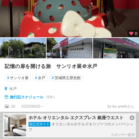
0
記憶の扉を開ける旅 サンリオ展＠水戸
#
サンリオ展
#
水戸
#
茨城県立歴史館
水戸
旅行記スケジュール
（5件）
30
2025/08/20～
by tre anelliさん
投稿日：10ヶ月前
ホテル オリエンタル エクスプレス 銀座ウエスト
オリエンタルホテルズ＆リゾーツのメンバーシッ
宿公式サイト
プ
1
件目～
30
件目を表示（全
933
件中）
スポンサー提供