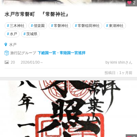
2
水戸市常磐町 『常磐神社』
#
三木神社
#
偕楽園
#
常磐神社
#
常磐稲荷神社
#
東湖神社
#
水戸
#
茨城県
水戸
旅行記グループ
下総国一宮・常陸国一宮巡拝
20
2026/01/30～
by kimi shinさん
投稿日：1ヶ月前