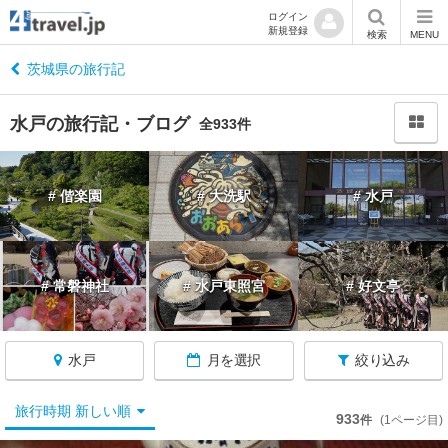
ログイン
新規登録
閉
検索
MENU
じ
る
茨城県の旅行記
水戸の旅行記・ブログ
全933件
茨
# 偕楽園
# 大洗駅
# 水戸
城
へ
戻
る
# 常磐神社
# 水戸東照宮
# 好文亭
茨
城
水戸
月を選択
絞り込み
す
べ
て
旅行時期 新しい順
933
件
(1ページ目)