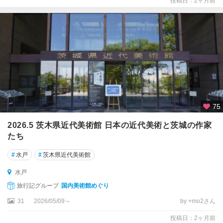
投稿日：2ヶ月前
75
2026.5 茨木県近代美術館 日本の近代美術と茨城の作家
たち
#
水戸
#
茨木県近代美術館
水戸
旅行記グループ
国内美術館めぐり
31
2026/05/09～
by +mo2さん
投稿日：2ヶ月前