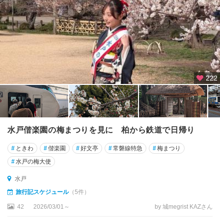
222
水戸偕楽園の梅まつりを見に 柏から鉄道で日帰り
#
ときわ
#
偕楽園
#
好文亭
#
常磐線特急
#
梅まつり
#
水戸の梅大使
水戸
旅行記スケジュール
（5件）
42
2026/03/01～
by 城megrist KAZさん