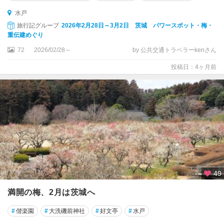
水戸
旅行記グループ
2026年2月28日～3月2日 茨城 パワースポット・梅・
重伝建めぐり
72
2026/02/28～
by 公共交通トラベラーkenさん
投稿日：4ヶ月前
49
満開の梅、2月は茨城へ
#
偕楽園
#
大洗磯前神社
#
好文亭
#
水戸