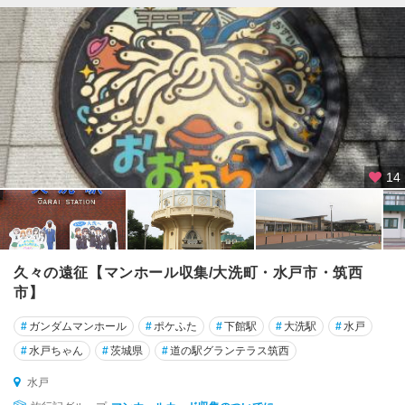
戸
日
立
・
北
茨
城
・
14
袋
田
鹿
島
久々の遠征【マンホール収集/大洗町・水戸市・筑西
・
市】
潮
来
#
ガンダムマンホール
#
ポケふた
#
下館駅
#
大洗駅
#
水戸
・
#
水戸ちゃん
#
茨城県
#
道の駅グランテラス筑西
波
崎
水戸