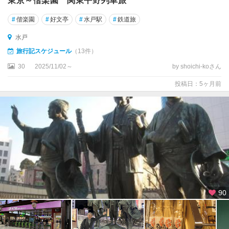
東京～偕楽園 関東平野列車旅
#
偕楽園
#
好文亭
#
水戸駅
#
鉄道旅
水戸
旅行記スケジュール
（13件）
30
2025/11/02～
by shoichi-koさん
投稿日：5ヶ月前
90