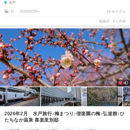
水戸
42
2026/02/26～
by みささん
投稿日：5ヶ月前
47
2026年2月 水戸旅行♪梅まつり♪偕楽園の梅♪弘道館♪ひ
たちなか温泉 喜楽里別邸