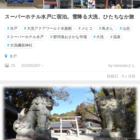
スーパーホテル水戸に宿泊。雪降る大洗、ひたちなか旅
#
水戸
#
大洗アクアワールド水族館
#
メヒコ
#
鳥ぎん
#
山忠
#
スーパーホテル水戸
#
那珂湊おさかな市場
#
大洗
#
温泉
#
大洗磯前神社
水戸
25
2026/02/07～
by meisukeさん
投稿日：5ヶ月前