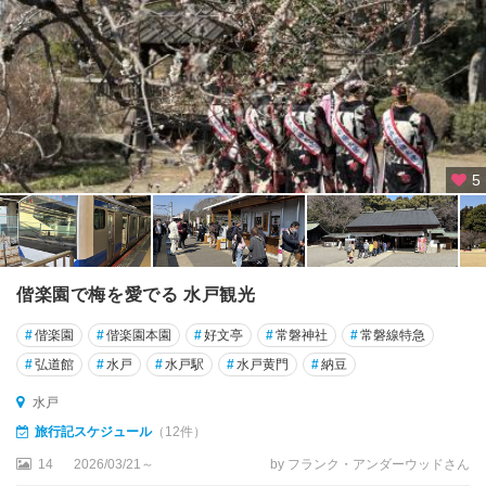
5
偕楽園で梅を愛でる 水戸観光
#
偕楽園
#
偕楽園本園
#
好文亭
#
常磐神社
#
常磐線特急
#
弘道館
#
水戸
#
水戸駅
#
水戸黄門
#
納豆
水戸
旅行記スケジュール
（12件）
14
2026/03/21～
by フランク・アンダーウッドさん