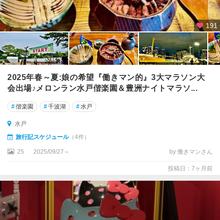
191
2025年春～夏:娘の希望『働きマン的』3大マラソン大
会出場♪メロンラン水戸偕楽園＆豊洲ナイトマラソ...
#
偕楽園
#
千波湖
#
水戸
水戸
旅行記スケジュール
（4件）
25
2025/09/27～
by 働きマンさん
投稿日：7ヶ月前