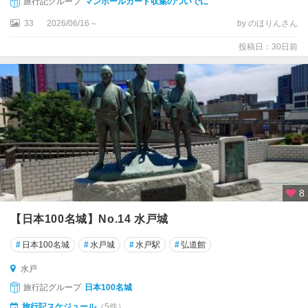
旅行記グループ
マンホールカード収集のついでに
土
浦
33
2026/06/16～
by のほりんさん
・
投稿日：30日前
つ
く
ば
・
牛
久
笠
間
・
8
下
妻
【日本100名城】No.14 水戸城
・
古
#
日本100名城
#
水戸城
#
水戸駅
#
弘道館
河
水戸
旅行記グループ
日本100名城
旅行記スケジュール
（5件）