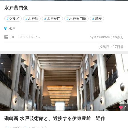
水戸黄門像
#
グルメ
#
水戸駅
#
水戸黄門
#
水戸黄門像
#
蕎麦
水戸
10
2025/12/17～
by KawakamiKenさん
投稿日：17日前
9
磯崎新 水戸芸術館と、近接する伊東豊雄 近作