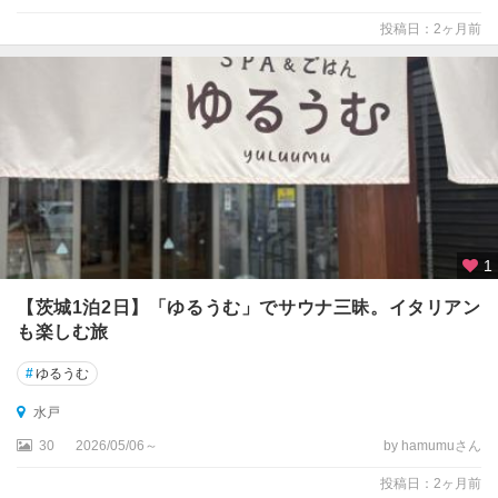
投稿日：2ヶ月前
1
【茨城1泊2日】「ゆるうむ」でサウナ三昧。イタリアン
も楽しむ旅
#
ゆるうむ
水戸
30
2026/05/06～
by hamumuさん
投稿日：2ヶ月前