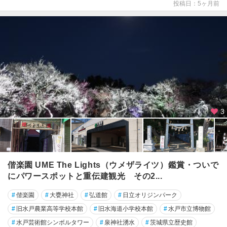
投稿日：5ヶ月前
3
偕楽園 UME The Lights（ウメザライツ）鑑賞・ついで
にパワースポットと重伝建観光 その2...
#
偕楽園
#
大甕神社
#
弘道館
#
日立オリジンパーク
#
旧水戸農業高等学校本館
#
旧水海道小学校本館
#
水戸市立博物館
#
水戸芸術館シンボルタワー
#
泉神社湧水
#
茨城県立歴史館