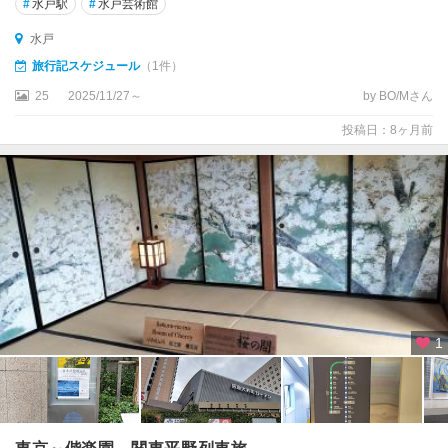
#
水戸駅
#
水戸芸術館
水戸
旅行記スケジュール
（1件）
25
2025/11/27～
by BO/Mさん
投稿日：8ヶ月前
1