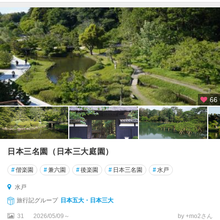
66
日本三名園（日本三大庭園）
#
偕楽園
#
兼六園
#
後楽園
#
日本三名園
#
水戸
水戸
旅行記グループ
日本五大・日本三大
31
2026/05/09～
by +mo2さん