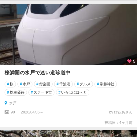
5
桜満開の水戸で迷い道珍道中
#
桜
#
水戸
#
偕楽園
#
千波湖
#
グルメ
#
常磐神社
#
株主優待
#
ステーキ宮
#
いろはにほへと
水戸
90
2026/04/05～
by ぴゅあさん
投稿日：4ヶ月前