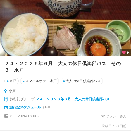
水
戸
・
大
洗
・
ひ
た
ち
6
な
か
２４・２０２６年６月 大人の休日倶楽部パス その
３ 水戸
ひ
た
#
水戸
#
スマイルホテル水戸
#
大人の休日倶楽部パス
ち
水戸
な
か
旅行記グループ
２４・２０２６年６月 大人の休日倶楽部パス
旅行記スケジュール
（1件）
大
8
2026/07/03～
by ヤッシーさん
洗
投稿日：27日前
水