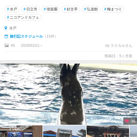
#
水戸
#
日立市
#
偕楽園
#
好文亭
#
弘道館
#
梅まつり
#
ニコアンドカフェ
水戸
旅行記スケジュール
（15件）
45
2026/02/21～
by ラスカルさん
投稿日：5ヶ月前
36