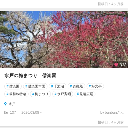
投稿日：4ヶ月前
328
水戸の梅まつり 偕楽園
#
偕楽園
#
偕楽園本園
#
千波湖
#
奥御殿
#
好文亭
#
常磐線特急
#
梅まつり
#
水戸斉昭
#
見晴広場
水戸
137
2026/03/08～
by bunbunさん
投稿日：4ヶ月前