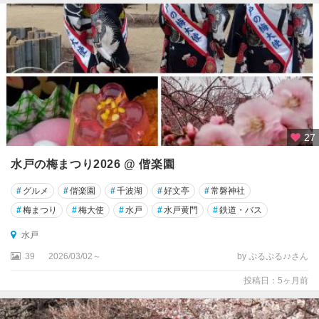
27
水戸の梅まつり2026 @ 偕楽園
#
グルメ
#
偕楽園
#
千波湖
#
好文亭
#
常磐神社
#
梅まつり
#
梅大使
#
水戸
#
水戸黄門
#
鉄道・バス
水戸
39
2026/03/02～
by ぷるぷる♪♪さん
投稿日：5ヶ月前