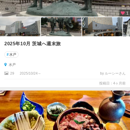
1
2025年10月 茨城へ週末旅
#
水戸
水戸
29
2025/10/24～
by ルーシーさん
投稿日：4ヶ月前