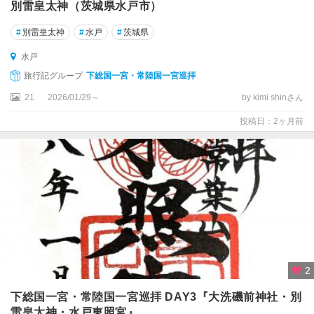
別雷皇太神（茨城県​水戸市）
#
別雷皇太神
#
水戸
#
茨城県
水戸
旅行記グループ
下総国一宮・常陸国一宮巡拝
21
2026/01/29～
by kimi shinさん
投稿日：2ヶ月前
2
下総国一宮・常陸国一宮巡拝 DAY3『大洗磯前神社・別
雷皇太神・水戸東照宮』