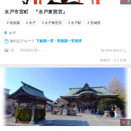
3
水戸市宮町 『水戸東照宮』
#
偕楽園
#
水戸
#
水戸東照宮
#
水戸駅
#
茨城県
水戸
旅行記グループ
下総国一宮・常陸国一宮巡拝
20
2026/01/30～
by kimi shinさん
投稿日：1ヶ月前
2