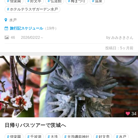
#
偕楽園
#
好文亭
#
弘道館
#
梅まつり
#
温泉
#
ホテルテラスザガーデン水戸
水戸
旅行記スケジュール
（19件）
46
2026/02/22～
by みみききさん
投稿日：5ヶ月前
34
日帰りバスツアーで茨城へ
#
偕楽園
#
千波湖
#
大洗
#
大洗磯前神社
#
好文亭
#
水戸