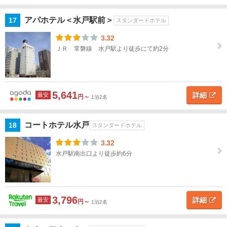
アパホテル＜水戸駅前＞
17
スタンダードホテル
3.32
ＪＲ 常磐線 水戸駅より徒歩にて約2分
5,641
詳細
最安
円～
1泊2名
コートホテル水戸
18
スタンダードホテル
3.32
水戸駅南出口より徒歩約6分
3,796
詳細
最安
円～
1泊2名