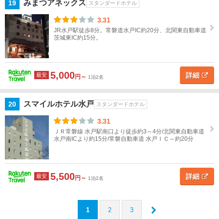
みまつアネックス
19
スタンダードホテル
3.31
JR水戸駅徒歩8分。常磐道水戸IC約20分、北関東自動車道
茨城東IC約15分。
5,000
詳細
最安
円～
1泊2名
スマイルホテル水戸
20
スタンダードホテル
3.31
ＪＲ常磐線 水戸駅南口より徒歩約3～4分/北関東自動車道
水戸南ICより約15分/常磐自動車道 水戸ＩＣ～約20分
5,500
詳細
最安
円～
1泊2名
1
2
3