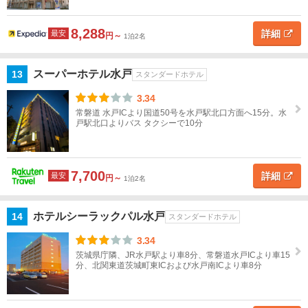
国
8,288
詳細
最安
円～
1泊2名
四
国
スーパーホテル水戸
13
スタンダードホテル
九
3.34
州
常磐道 水戸ICより国道50号を水戸駅北口方面へ15分。水
戸駅北口よりバス タクシーで10分
沖
縄
7,700
詳細
最安
円～
1泊2名
閉じる
ホテルシーラックパル水戸
14
スタンダードホテル
3.34
茨城県庁隣、JR水戸駅より車8分、常磐道水戸ICより車15
分、北関東道茨城町東ICおよび水戸南ICより車8分