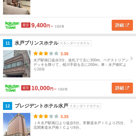
京
神
9,400
詳細
最安
奈
円～
1泊2名
川
水戸プリンスホテル
11
スタンダードホテル
甲
信
3.36
越
水戸駅南口徒歩3分。改札でて左に300m。ペデストリアン
デッキを降りて、桜川手前を左に200m。車：水戸南ICよ
り10分
北
陸
10,000
詳細
最安
円～
1泊2名
東
海
プレジデントホテル水戸
12
スタンダードホテル
近
3.35
畿
ＪＲ水戸駅南口より徒歩5分。常磐道水戸ＩＣより25分、
北関東道水戸南ＩＣより8分。
中