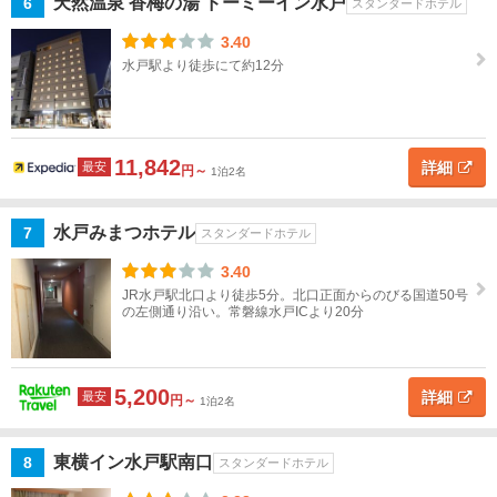
天然温泉 香梅の湯 ドーミーイン水戸
6
スタンダードホテル
3.40
大
水戸駅より徒歩にて約12分
洗
日
立・
11,842
北茨
詳細
最安
円～
1泊2名
城・
袋田
水戸みまつホテル
7
スタンダードホテル
鹿
3.40
島・
JR水戸駅北口より徒歩5分。北口正面からのびる国道50号
潮
の左側通り沿い。常磐線水戸ICより20分
来・
波崎
5,200
詳細
最安
円～
1泊2名
土
浦・
つく
東横イン水戸駅南口
8
スタンダードホテル
ば・