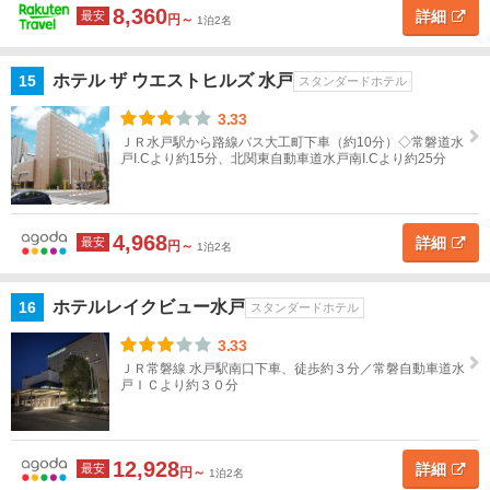
8,360
詳細
最安
円～
1泊2名
ホテル ザ ウエストヒルズ 水戸
15
スタンダードホテル
3.33
ＪＲ水戸駅から路線バス大工町下車（約10分）◇常磐道水
戸I.Cより約15分、北関東自動車道水戸南I.Cより約25分
4,968
詳細
最安
円～
1泊2名
ホテルレイクビュー水戸
16
スタンダードホテル
3.33
ＪＲ常磐線 水戸駅南口下車、徒歩約３分／常磐自動車道水
戸ＩＣより約３０分
12,928
詳細
最安
円～
1泊2名