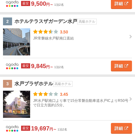
道
9,500
詳細
最安
円～
1泊2名
水
戸
東
北
ホテルテラスザガーデン水戸
2
高級ホテル
ホ
テ
3.50
関
ル
JR常磐線水戸駅南口直結
タ
東
イ
プ
茨
ス
高
旅
高
ペ
民
貸
城
タ
級
館
級
ン
宿
別
9,845
詳細
最安
円～
1泊2名
ン
ホ
旅
シ
荘
茨
ダ
テ
館
ョ
城
水戸プラザホテル
3
ー
ル
ン
高級ホテル
す
ド
べ
3.45
ホ
て
JR水戸駅南口より車で15分常磐自動車道水戸ICよりR50号
テ
で日立方面約15分。
ル
水
戸・
ホ
大
テ
19,697
詳細
最安
円～
1泊2名
ル
洗・