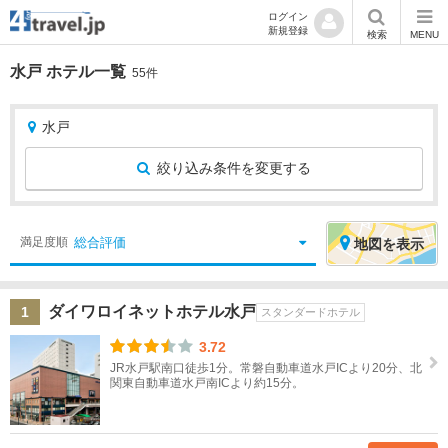
ログイン
新規登録
検索
MENU
水戸 ホテル一覧
55件
水戸
絞り込み条件を変更する
絞
エ
総合評価
満足度順
地図
を表示
り
リ
込
ア
ダイワロイネットホテル水戸
1
み
を
スタンダードホテル
条
選
3.72
件
択
JR水戸駅南口徒歩1分。常磐自動車道水戸ICより20分、北
関東自動車道水戸南ICより約15分。
宿
北
泊
海
地