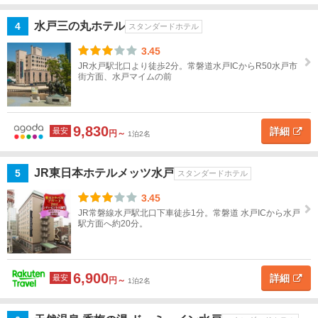
名
ひた
ちな
水戸三の丸ホテル
4
スタンダードホテル
か
3.45
JR水戸駅北口より徒歩2分。常磐道水戸ICからR50水戸市
地図
水
街方面、水戸マイムの前
を表示
こ
戸・
の
大
条
洗・
件
9,830
で
ひた
詳細
最安
円～
1泊2名
探
ちな
す
かす
JR東日本ホテルメッツ水戸
5
スタンダードホテル
べて
3.45
水
JR常磐線水戸駅北口下車徒歩1分。常磐道 水戸ICから水戸
戸
駅方面へ約20分。
ひ
た
6,900
詳細
最安
円～
1泊2名
ち
な
か