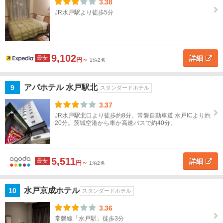
牛久
3.38
JR水戸駅より徒歩5分
笠
間・
下
妻・
9,102
詳細
最安
円～
1泊2名
古河
アパホテル 水戸駅北
9
スタンダードホテル
栃
木
3.37
JR水戸駅北口より徒歩約8分。常磐自動車道 水戸ICより約
群
20分。茨城空港から車か高速バスで約40分。
馬
埼
5,511
詳細
最安
円～
1泊2名
玉
千
水戸京成ホテル
10
スタンダードホテル
葉
3.36
常磐線「水戸駅」徒歩3分
東