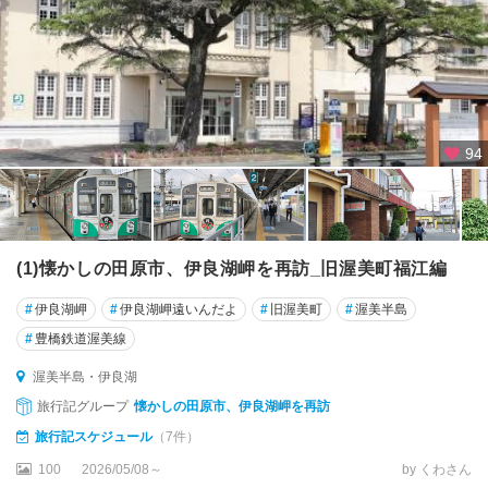
94
(1)懐かしの田原市、伊良湖岬を再訪_旧渥美町福江編
#
伊良湖岬
#
伊良湖岬遠いんだよ
#
旧渥美町
#
渥美半島
#
豊橋鉄道渥美線
渥美半島・伊良湖
旅行記グループ
懐かしの田原市、伊良湖岬を再訪
旅行記スケジュール
（7件）
100
2026/05/08～
by くわさん