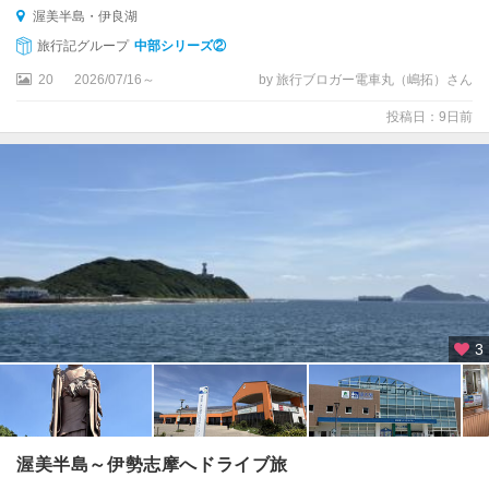
・
渥美半島・伊良湖
渥
旅行記グループ
中部シリーズ②
美
半
20
2026/07/16～
by 旅行ブロガー電車丸（嶋拓）さん
島
投稿日：9日前
豊
橋
豊
川
渥
美
半
3
島
・
伊
良
湖
渥美半島～伊勢志摩へドライブ旅