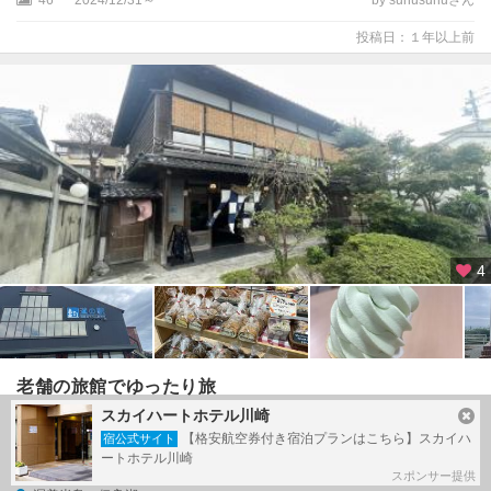
投稿日：１年以上前
4
老舗の旅館でゆったり旅
スカイハートホテル川崎
#
渥美半島
#
伊良湖岬
#
角上楼
#
伊良湖灯台
#
恋人の鐘
【格安航空券付き宿泊プランはこちら】スカイハ
宿公式サイト
#
道の駅田原めっくんはうす
ートホテル川崎
スポンサー提供