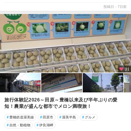
・
投稿日：7日前
香
嵐
渓
岡
崎
・
三
河
安
31
城
・
刈
谷
旅行体験記2026～田原～豊橋以来及び半年ぶりの愛
豊
知！農業が盛んな都市でメロン満喫旅！
橋
・
#
豊橋鉄道渥美線
#
田原市
#
渥美半島
#
グルメ
豊
#
自然・動植物
#
伊良湖岬
川