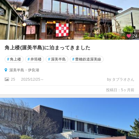
24
角上楼(渥美半島)に泊まってきました
#
角上楼
#
井筒楼
#
渥美半島
#
豊橋鉄道渥美線
渥美半島・伊良湖
25
2025/12/25～
by タブラオさん
投稿日：5ヶ月前