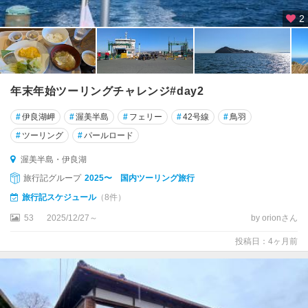
2
年末年始ツーリングチャレンジ#day2
#
伊良湖岬
#
渥美半島
#
フェリー
#
42号線
#
鳥羽
#
ツーリング
#
パールロード
渥美半島・伊良湖
旅行記グループ
2025〜 国内ツーリング旅行
旅行記スケジュール
（8件）
53
2025/12/27～
by orionさん
投稿日：4ヶ月前