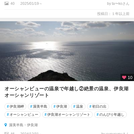
40
2025/01/19～
by ta〜koさん
投稿日：１年以上前
10
オーシャンビューの温泉で年越し②絶景の温泉、伊良湖
オーシャンリゾート
#
伊良湖岬
#
渥美半島
#
伊良湖
#
温泉
#
初日の出
#
オーシャンビュー
#
伊良湖オーシャンリゾート
#
のんびり年越し
渥美半島・伊良湖
46
2024/12/31～
by sunusunuさん