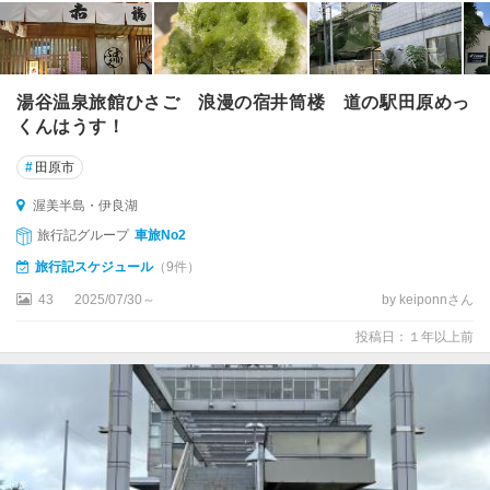
湯谷温泉旅館ひさご 浪漫の宿井筒楼 道の駅田原めっ
くんはうす！
#
田原市
渥美半島・伊良湖
旅行記グループ
車旅No2
旅行記スケジュール
（9件）
43
2025/07/30～
by keiponnさん
投稿日：１年以上前