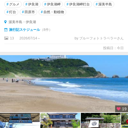
蒲
#
グルメ
#
伊良湖
#
伊良湖岬
#
伊良湖岬灯台
#
渥美半島
郡
・
#
灯台
#
田原市
#
自然・動植物
吉
渥美半島・伊良湖
良
旅行記スケジュール
（8件）
・
西
13
2026/07/14～
by ブルーフォトトラベラーさん
浦
・
投稿日：今日
篠
島
知
多
半
島
・
セ
ン
19
ト
レ
ア