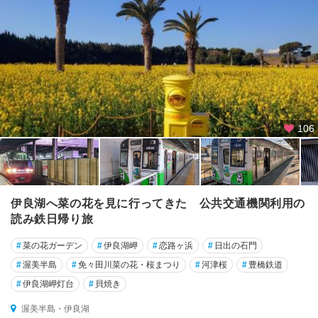
106
伊良湖へ菜の花を見に行ってきた 公共交通機関利用の
読み鉄日帰り旅
#
菜の花ガーデン
#
伊良湖岬
#
恋路ヶ浜
#
日出の石門
#
渥美半島
#
免々田川菜の花・桜まつり
#
河津桜
#
豊橋鉄道
#
伊良湖岬灯台
#
貝焼き
渥美半島・伊良湖