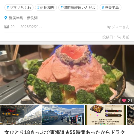
#
ヤマサちくわ
#
伊良湖岬
#
御前崎岬遠いんだよ
#
渥美半島
渥美半島・伊良湖
29
2026/02/21～
by ジローさん
投稿日：5ヶ月前
21
女ひとり18きっぷで東海道★55時間あったからドラク