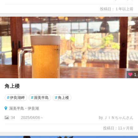
投稿日：１年以上前
1
角上楼
#
伊良湖岬
#
渥美半島
#
角上楼
渥美半島・伊良湖
34
2025/04/06～
by ＪＩＮちゃんさん
投稿日：11ヶ月前