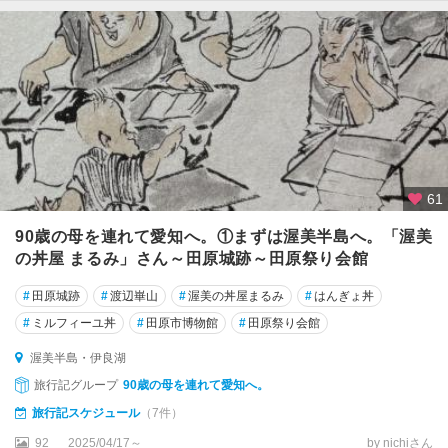
61
90歳の母を連れて愛知へ。①まずは渥美半島へ。「渥美
の丼屋 まるみ」さん～田原城跡～田原祭り会館
#
田原城跡
#
渡辺崋山
#
渥美の丼屋まるみ
#
はんぎょ丼
#
ミルフィーユ丼
#
田原市博物館
#
田原祭り会館
渥美半島・伊良湖
旅行記グループ
90歳の母を連れて愛知へ。
旅行記スケジュール
（7件）
92
2025/04/17～
by nichiさん