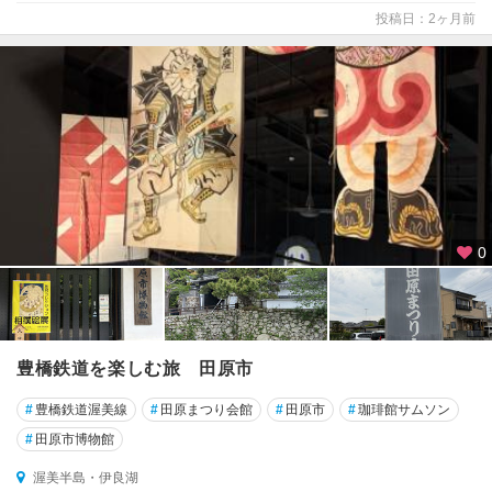
投稿日：2ヶ月前
0
豊橋鉄道を楽しむ旅 田原市
#
豊橋鉄道渥美線
#
田原まつり会館
#
田原市
#
珈琲館サムソン
#
田原市博物館
渥美半島・伊良湖