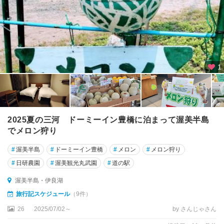
1
2025夏の三河 ドーミーイン豊橋に泊まって渥美半島
でメロン狩り
#
渥美半島
#
ドーミーイン豊橋
#
メロン
#
メロン狩り
#
日研農園
#
渥美観光丸武園
#
道の駅
渥美半島・伊良湖
旅行記スケジュール
（9件）
26
2025/07/02～
by さんじゃさん