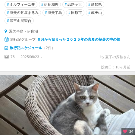
#
ミルフィーユ丼
#
伊良湖岬
#
恋路ヶ浜
#
愛知県
#
渥美の丼屋まるみ
#
渥美半島
#
田原市
#
蔵王山
#
蔵王山展望台
渥美半島・伊良湖
旅行記グループ
６月から始まった２０２５年の真夏の極暑の中の旅
旅行記スケジュール
（2件）
76
2025/08/23～
by 夏子の探検さん
投稿日：10ヶ月前
34