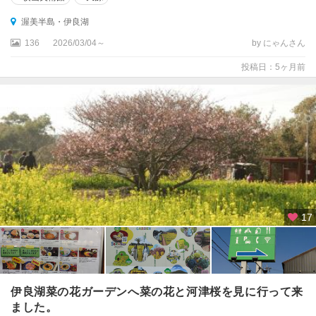
渥美半島・伊良湖
136
2026/03/04～
by にゃんさん
投稿日：5ヶ月前
17
伊良湖菜の花ガーデンへ菜の花と河津桜を見に行って来
ました。