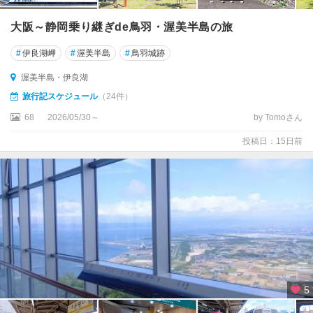
新
大阪～静岡乗り継ぎde鳥羽・渥美半島の旅
城
#
伊良湖岬
#
渥美半島
#
鳥羽城跡
・
鳳
渥美半島・伊良湖
来
旅行記スケジュール
（24件）
・
湯
68
2026/05/30～
by Tomoさん
谷
投稿日：15日前
5