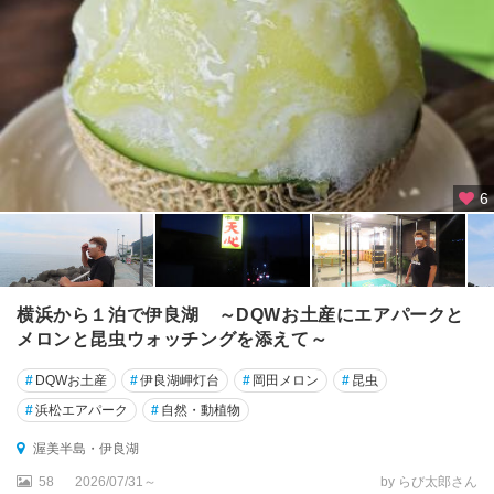
名
古
屋
一
宮
・
小
牧
6
・
犬
山
・
春
横浜から１泊で伊良湖 ～DQWお土産にエアパークと
日
メロンと昆虫ウォッチングを添えて～
井
#
DQWお土産
#
伊良湖岬灯台
#
岡田メロン
#
昆虫
豊
#
浜松エアパーク
#
自然・動植物
田
・
渥美半島・伊良湖
瀬
58
2026/07/31～
by らび太郎さん
戸