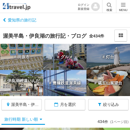
ログイン
新規登録
閉
検索
MENU
じ
る
愛知県の旅行記
渥美半島・伊良湖の旅行記・ブログ
全434件
愛
# 田原市
# グルメ
# 灯台
知
へ
戻
る
# 伊良湖岬遠いんだ
# 豊橋鉄道渥美線
# 蔵王山展望台
よ
愛
知
渥美半島・伊良湖
月を選択
絞り込み
す
べ
て
旅行時期 新しい順
434
件
(1ページ目)