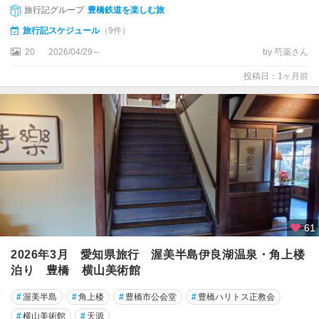
旅行記グループ
豊橋鉄道を楽しむ旅
旅行記スケジュール
（9件）
20
2026/04/29～
by 芍薬さん
投稿日：1ヶ月前
61
2026年3月 愛知県旅行 渥美半島伊良湖温泉・角上楼
泊り 豊橋 横山美術館
#
渥美半島
#
角上楼
#
豊橋市公会堂
#
豊橋ハリトス正教会
#
横山美術館
#
天源