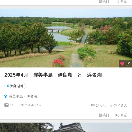
投稿日：11ヶ月前
15
2025年4月 渥美半島 伊良湖 と 浜名湖
#
伊良湖岬
渥美半島・伊良湖
50
2025/04/27～
by ひろし その２さん
投稿日：10ヶ月前