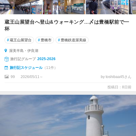
蔵王山展望台へ登山&ウォーキング…〆は豊橋駅前で一
杯
#
蔵王山展望台
#
豊橋市
#
豊橋鉄道渥美線
渥美半島・伊良湖
旅行記グループ
2025-2026
旅行記スケジュール
（11件）
99
2026/05/11～
by toshibaa45さん
投稿日：8日前