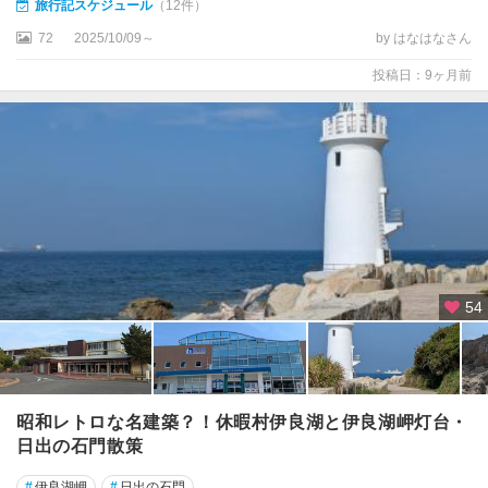
旅行記スケジュール
（12件）
72
2025/10/09～
by はなはなさん
投稿日：9ヶ月前
54
昭和レトロな名建築？！休暇村伊良湖と伊良湖岬灯台・
日出の石門散策
#
伊良湖岬
#
日出の石門