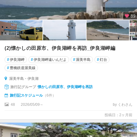
89
(2)懐かしの田原市、伊良湖岬を再訪_伊良湖岬編
#
伊良湖岬
#
伊良湖岬遠いんだよ
#
渥美半島
#
灯台
#
豊橋鉄道渥美線
渥美半島・伊良湖
旅行記グループ
懐かしの田原市、伊良湖岬を再訪
旅行記スケジュール
（6件）
48
2026/05/09～
by くわさん
投稿日：2ヶ月前