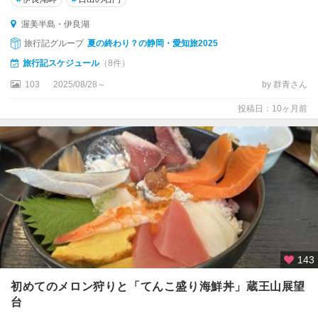
渥美半島・伊良湖
旅行記グループ
夏の終わり？の静岡・愛知旅2025
旅行記スケジュール
（8件）
103
2025/08/28～
by 群青さん
投稿日：10ヶ月前
143
初めてのメロン狩りと「てんこ盛り海鮮丼」蔵王山展望
台