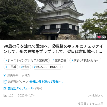
58
90歳の母を連れて愛知へ。②豊橋のホテルにチェックイ
ンして、夜の豊橋をプラプラして、翌日は吉田城へ！...
#
ジャストインプレミアム豊橋駅
#
豊橋公園
#
鉄板小料理あたらや
#
吉田城
#
鉄櫓
#
BUZZLE・BUNCH
渥美半島・伊良湖
旅行記グループ
90歳の母を連れて愛知へ。
旅行記スケジュール
（9件）
116
2025/04/17～
by nichiさん
投稿日：１年以上前