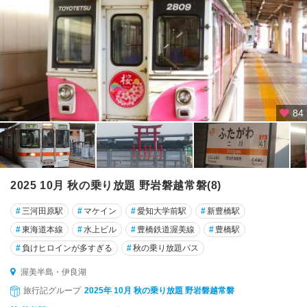
84
2025 10月 秋の乗り放題 野岩磐越常磐(8)
#
三河田原駅
#
マケイン
#
愛知大学前駅
#
新豊橋駅
#
東海道本線
#
水上ビル
#
豊橋鉄道渥美線
#
豊橋駅
#
負けヒロインが多すぎる
#
秋の乗り放題パス
渥美半島・伊良湖
旅行記グループ
2025年 10月 秋の乗り放題 野岩磐越常磐