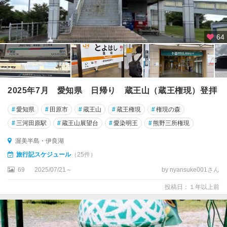
64
2025年7月 愛知県 日帰り 蔵王山（蔵王権現）登拝
#
愛知県
#
田原市
#
蔵王山
#
蔵王権現
#
権現の森
#
三河田原駅
#
蔵王山展望台
#
愛染明王
#
熊野三所権現
渥美半島・伊良湖
旅行記スケジュール
（25件）
69
2025/07/21～
by nyansuke001さん
投稿日：１年以上前