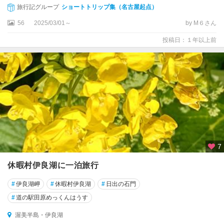
旅行記グループ
ショートトリップ集（名古屋起点）
56
2025/03/01～
by M６さん
投稿日：１年以上前
7
休暇村伊良湖に一泊旅行
#
伊良湖岬
#
休暇村伊良湖
#
日出の石門
#
道の駅田原めっくんはうす
渥美半島・伊良湖