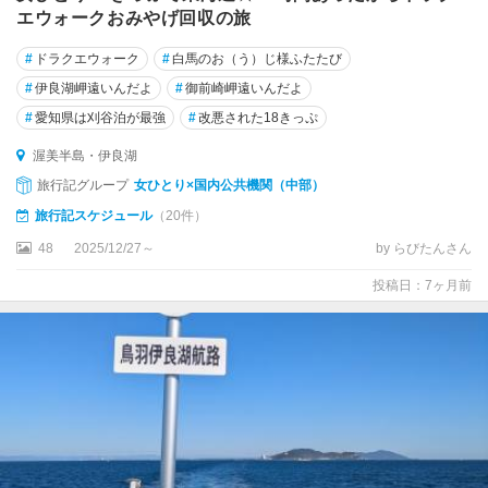
エウォークおみやげ回収の旅
#
ドラクエウォーク
#
白馬のお（う）じ様ふたたび
#
伊良湖岬遠いんだよ
#
御前崎岬遠いんだよ
#
愛知県は刈谷泊が最強
#
改悪された18きっぷ
渥美半島・伊良湖
旅行記グループ
女ひとり×国内公共機関（中部）
旅行記スケジュール
（20件）
48
2025/12/27～
by らびたんさん
投稿日：7ヶ月前