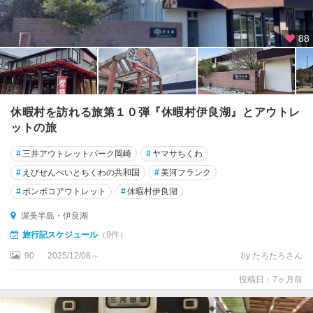
88
休暇村を訪れる旅第１０弾『休暇村伊良湖』とアウトレ
ットの旅
#
三井アウトレットパーク岡崎
#
ヤマサちくわ
#
えびせんべいとちくわの共和国
#
美河フランク
#
ポンポコアウトレット
#
休暇村伊良湖
渥美半島・伊良湖
旅行記スケジュール
（9件）
90
2025/12/08～
by たろたろさん
投稿日：7ヶ月前