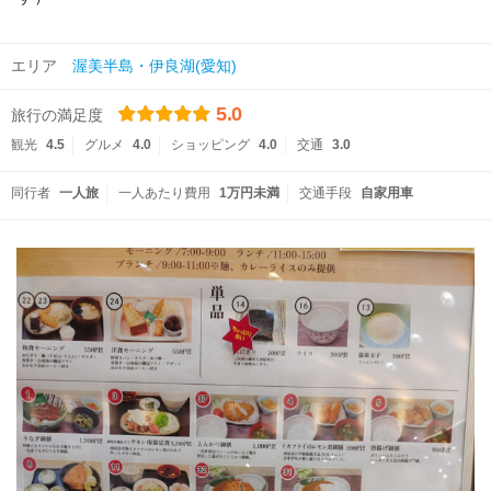
エリア
渥美半島・伊良湖(愛知)
5.0
旅行の満足度
観光
4.5
グルメ
4.0
ショッピング
4.0
交通
3.0
同行者
一人旅
一人あたり費用
1万円未満
交通手段
自家用車