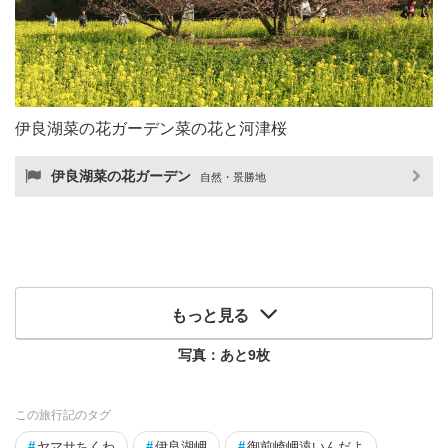
伊良湖菜の花ガーデン菜の花と河津桜
伊良湖菜の花ガーデン
自然・景勝地
もっと見る
写真：あと
9
枚
この旅行記のタグ
#
ヤマサちくわ
#
伊良湖岬
#
御前崎岬遠いんだよ