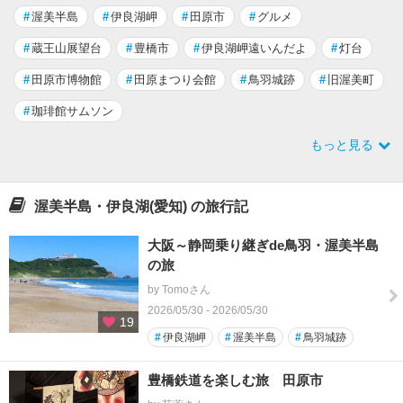
#
渥美半島
#
伊良湖岬
#
田原市
#
グルメ
#
蔵王山展望台
#
豊橋市
#
伊良湖岬遠いんだよ
#
灯台
#
田原市博物館
#
田原まつり会館
#
鳥羽城跡
#
旧渥美町
#
珈琲館サムソン
もっと見る
渥美半島・伊良湖(愛知) の旅行記
大阪～静岡乗り継ぎde鳥羽・渥美半島
の旅
by Tomoさん
2026/05/30 - 2026/05/30
19
#
伊良湖岬
#
渥美半島
#
鳥羽城跡
豊橋鉄道を楽しむ旅 田原市