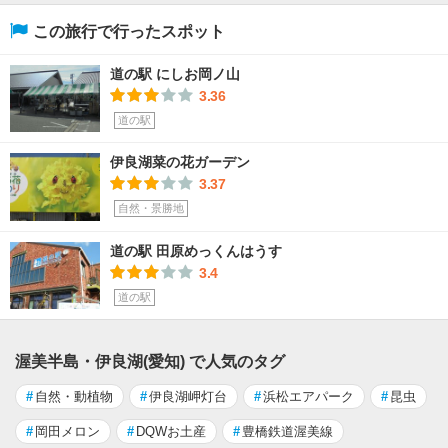
この旅行で行ったスポット
道の駅 にしお岡ノ山
3.36
道の駅
伊良湖菜の花ガーデン
3.37
自然・景勝地
道の駅 田原めっくんはうす
3.4
道の駅
渥美半島・伊良湖(愛知) で人気のタグ
#
自然・動植物
#
伊良湖岬灯台
#
浜松エアパーク
#
昆虫
#
岡田メロン
#
DQWお土産
#
豊橋鉄道渥美線