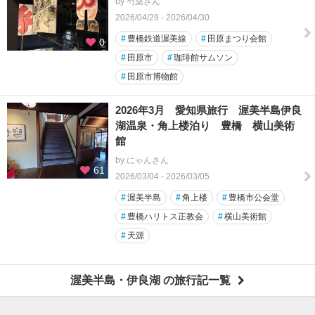
by 芍薬さん
2026/04/29 - 2026/04/30
#
豊橋鉄道渥美線
#
田原まつり会館
0
#
田原市
#
珈琲館サムソン
#
田原市博物館
2026年3月 愛知県旅行 渥美半島伊良
湖温泉・角上楼泊り 豊橋 横山美術
館
by にゃんさん
61
2026/03/04 - 2026/03/05
#
渥美半島
#
角上楼
#
豊橋市公会堂
#
豊橋ハリトス正教会
#
横山美術館
#
天源
渥美半島・伊良湖 の旅行記一覧