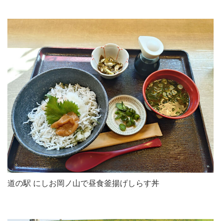
道の駅 にしお岡ノ山で昼食釜揚げしらす丼