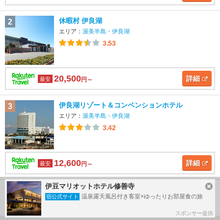
休暇村 伊良湖
2
エリア：
渥美半島・伊良湖
3.53
20,500
詳細
最安
円～
伊良湖リゾート＆コンベンションホテル
3
エリア：
渥美半島・伊良湖
3.42
12,600
詳細
最安
円～
伊豆マリオットホテル修善寺
温泉露天風呂付き客室×ゆったりお部屋食の旅
渥美半島・伊良湖のホテルランキングをもっと見る
宿公式サイト
スポンサー提供