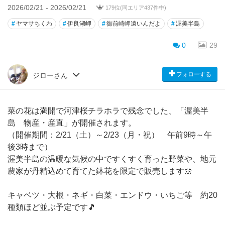
2026/02/21 - 2026/02/21
179位(同エリア437件中)
#
ヤマサちくわ
#
伊良湖岬
#
御前崎岬遠いんだよ
#
渥美半島
0
29
フォローする
ジローさん
菜の花は満開で河津桜チラホラで残念でした、「渥美半
島 物産・産直」が開催されます。
（開催期間：2/21（土）～2/23（月・祝） 午前9時～午
後3時まで）
渥美半島の温暖な気候の中ですくすく育った野菜や、地元
農家が丹精込めて育てた鉢花を限定で販売します🌼
キャベツ・大根・ネギ・白菜・エンドウ・いちご等 約20
種類ほど並ぶ予定です🎵