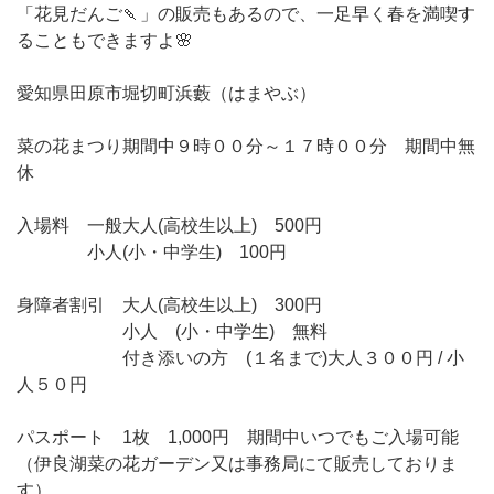
「花見だんご🍡」の販売もあるので、一足早く春を満喫す
ることもできますよ🌸
愛知県田原市堀切町浜藪（はまやぶ）
菜の花まつり期間中９時００分～１７時００分 期間中無
休
入場料 一般大人(高校生以上) 500円
小人(小・中学生) 100円
身障者割引 大人(高校生以上) 300円
小人 (小・中学生) 無料
付き添いの方 (１名まで)大人３００円 / 小
人５０円
パスポート 1枚 1,000円 期間中いつでもご入場可能
（伊良湖菜の花ガーデン又は事務局にて販売しておりま
す）