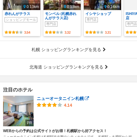
0.13km
0.13km
0.14km
赤れんがテラス
モンベル (札幌赤れ
イシヤショップ
ISHI
んがテラス店)
店
ショッピングモール
専門店
専門店
専門店
3.54
3.32
3.31
札幌 ショッピングランキングを見る
北海道 ショッピングランキングを見る
注目のホテル
ニューオータニイン札幌
4.14
PR
WEBからの予約は公式サイトがお得！札幌駅から好アクセス！
ニューオータニイン札幌は札幌駅徒歩圏のシティホテルです。 札幌駅・大通駅から好