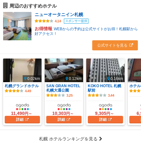
周辺のおすすめホテル
ニューオータニイン札幌
スポンサー提供
4.14
お得情報
WEBからの予約は公式サイトがお得！札幌駅から
好アクセス！
公式サイトを見る
0.02km
0.12km
0.16km
札幌グランドホテル
SAN GRAN HOTEL
KOKO HOTEL 札幌
ホテル
札幌大通公園
駅前
4.49
3.25
3.44
11,490
10,303
9,305
6
円～
円～
円～
詳細
詳細
詳細
札幌 ホテルランキングを見る