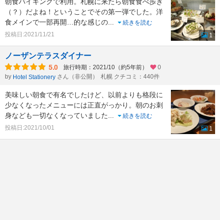
朝食バイキングで利用。札幌に来たら朝食食べ歩き
（？）だよね！ということでその第一弾でした。洋
食メインで一部再開…的な感じの
...
続きを読む
投稿日:2021/11/21
1
ノーザンテラスダイナー
5.0
旅行時期：2021/10（約5年前）
0
by
さん（非公開）
札幌 クチコミ：440件
Hotel Stationery
美味しい朝食で有名でしたけど、以前よりも格段に
少なくなったメニューには正直がっかり。朝のお刺
身なども一切なくなっていました
...
続きを読む
投稿日:2021/10/01
1