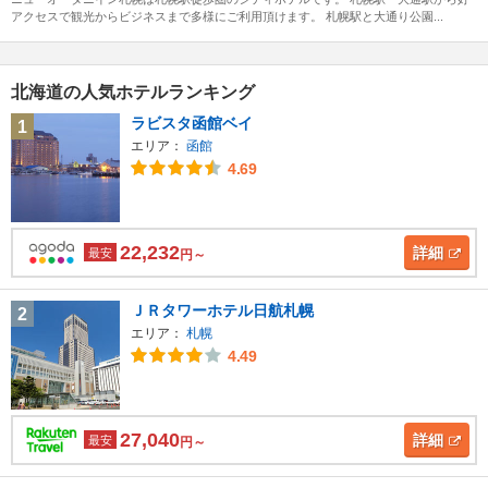
アクセスで観光からビジネスまで多様にご利用頂けます。 札幌駅と大通り公園...
北海道の人気ホテルランキング
ラビスタ函館ベイ
1
エリア：
函館
4.69
22,232
詳細
最安
円～
ＪＲタワーホテル日航札幌
2
エリア：
札幌
4.49
27,040
詳細
最安
円～