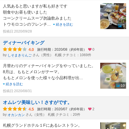
人気あると思いますが私も好きです
朝食やお昼も使いました
コーンクリームスープ勿論飲みました
トウモロコシのフレンチ
...
続きを読む
3
投稿日:2020/09/28
ディナーバイキング
4.0
旅行時期：2020/08（約6年前）
0
by
さん（男性）
札幌 クチコミ：1069件
しそまきりんご
月替わりのディナーバイキングをやっていました。
8月は、ももとメロンがテーマ。
ももとメロンを使った様々な小品料理が出
...
続きを読む
10
投稿日:2020/08/31
オムレツ美味しい！さすがです。
4.5
旅行時期：2020/07（約6年前）
2
by
さん（女性）
札幌 クチコミ：20件
オカンカン
札幌グランドホテル１Fにあるレストラン。