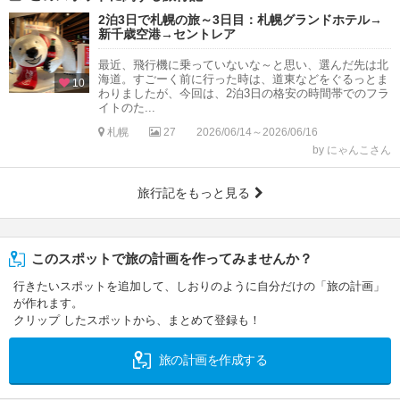
2泊3日で札幌の旅～3日目：札幌グランドホテル→
新千歳空港→セントレア
最近、飛行機に乗っていないな～と思い、選んだ先は北
海道。すごーく前に行った時は、道東などをぐるっとま
10
わりましたが、今回は、2泊3日の格安の時間帯でのフラ
イトのた...
札幌
27
2026/06/14～2026/06/16
by にゃんこさん
旅行記をもっと見る
このスポットで旅の計画を作ってみませんか？
行きたいスポットを追加して、しおりのように自分だけの「旅の計画」
が作れます。
クリップ したスポットから、まとめて登録も！
旅の計画を作成する