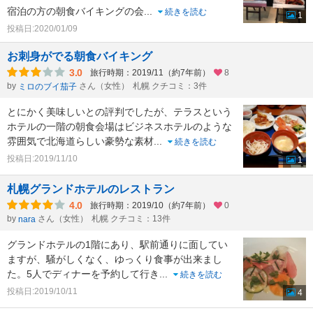
宿泊の方の朝食バイキングの会
...
続きを読む
1
投稿日:2020/01/09
お刺身がでる朝食バイキング
3.0
旅行時期：2019/11（約7年前）
8
by
さん（女性）
札幌 クチコミ：3件
ミロのブイ茄子
とにかく美味しいとの評判でしたが、テラスという
ホテルの一階の朝食会場はビジネスホテルのような
雰囲気で北海道らしい豪勢な素材
...
続きを読む
投稿日:2019/11/10
1
札幌グランドホテルのレストラン
4.0
旅行時期：2019/10（約7年前）
0
by
さん（女性）
札幌 クチコミ：13件
nara
グランドホテルの1階にあり、駅前通りに面してい
ますが、騒がしくなく、ゆっくり食事が出来まし
た。5人でディナーを予約して行き
...
続きを読む
投稿日:2019/10/11
4