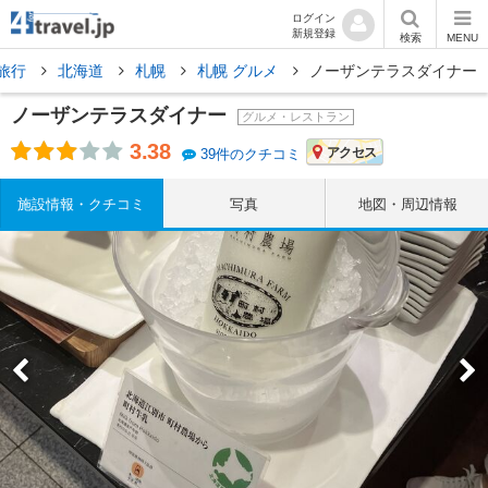
ログイン
新規登録
検索
MENU
旅行
北海道
札幌
札幌 グルメ
ノーザンテラスダイナー
ノーザンテラスダイナー
グルメ・レストラン
3.38
アクセス
39件のクチコミ
施設情報・クチコミ
写真
地図・周辺情報