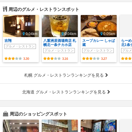
周辺のグルメ・レストランスポット
0.04km
0.04km
0.05km
吉翔
八重洲居酒場商店 札
スープカレー しゃば
らーめ
幌北一条チカホ店
蔵
北1条
グルメ・レストラン
グルメ・レストラン
グルメ・レストラン
グルメ
3.30
3.16
3.27
札幌 グルメ・レストランランキングを見る
北海道 グルメ・レストランランキングを見る
周辺のショッピングスポット