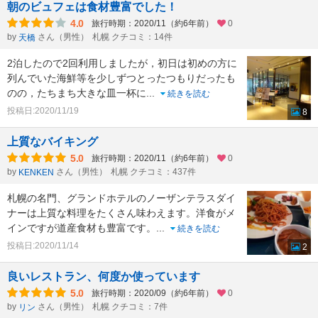
朝のビュフェは食材豊富でした！
4.0
旅行時期：2020/11（約6年前）
0
by
さん（男性）
札幌 クチコミ：14件
天橋
2泊したので2回利用しましたが，初日は初めの方に
列んでいた海鮮等を少しずつとったつもりだったも
のの，たちまち大きな皿一杯に
...
続きを読む
投稿日:2020/11/19
8
上質なバイキング
5.0
旅行時期：2020/11（約6年前）
0
by
さん（男性）
札幌 クチコミ：437件
KENKEN
札幌の名門、グランドホテルのノーザンテラスダイ
ナーは上質な料理をたくさん味わえます。洋食がメ
インですが道産食材も豊富です。
...
続きを読む
投稿日:2020/11/14
2
良いレストラン、何度か使っています
5.0
旅行時期：2020/09（約6年前）
0
by
さん（男性）
札幌 クチコミ：7件
リン