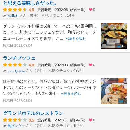
と思える美味しさだった。
4.5
旅行時期：2022/06（約4年前）
0
by
さん（男性）
札幌 クチコミ：14件
kojikoji
グランドホテル札幌に5泊して、そのうち4回利用し
ました。基本はビュッフェですが、和食のセットメ
ニューもチョイスできます。こ
...
続きを読む
投稿日:2022/08/04
10
ランチブッフェ
4.0
旅行時期：2022/03（約4年前）
0
by
さん（男性）
札幌 クチコミ：439件
いっちゃん
仕事関係の方々と、お昼ご飯は、近くの札幌グラン
ドホテルのノーザンテラスダイナーのランチバイキ
ングにしました。1人2700円
...
続きを読む
投稿日:2022/04/04
3
グランドホテルのレストラン
3.5
旅行時期：2021/11（約5年前）
0
by
さん（男性）
札幌 クチコミ：102件
黒ピングー