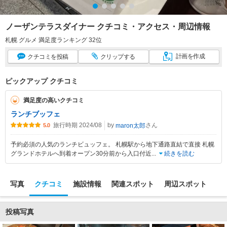
ノーザンテラスダイナー クチコミ・アクセス・周辺情報
札幌 グルメ 満足度ランキング 32位
計画
を作成
クチコミ
を投稿
クリップ
する
ピックアップ クチコミ
満足度の高いクチコミ
ランチブッフェ
旅行時期 2024/08
by
さん
maron太郎
5.0
予約必須の人気のランチビュッフェ。 札幌駅から地下通路直結で直接 札幌
グランドホテルへ到着オープン30分前から入口付近
...
続きを読む
写真
クチコミ
施設情報
関連スポット
周辺スポット
投稿写真