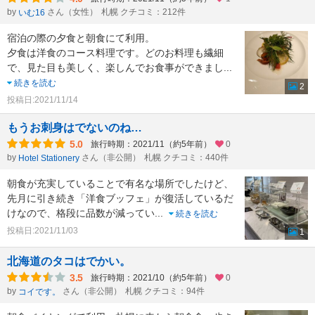
by
さん（女性）
札幌 クチコミ：212件
いむ16
宿泊の際の夕食と朝食にて利用。
夕食は洋食のコース料理です。どのお料理も繊細
で、見た目も美しく、楽しんでお食事ができまし
...
続きを読む
2
投稿日:2021/11/14
もうお刺身はでないのね…
5.0
旅行時期：2021/11（約5年前）
0
by
さん（非公開）
札幌 クチコミ：440件
Hotel Stationery
朝食が充実していることで有名な場所でしたけど、
先月に引き続き「洋食ブッフェ」が復活しているだ
けなので、格段に品数が減ってい
...
続きを読む
投稿日:2021/11/03
1
北海道のタコはでかい。
3.5
旅行時期：2021/10（約5年前）
0
by
さん（非公開）
札幌 クチコミ：94件
コイです。