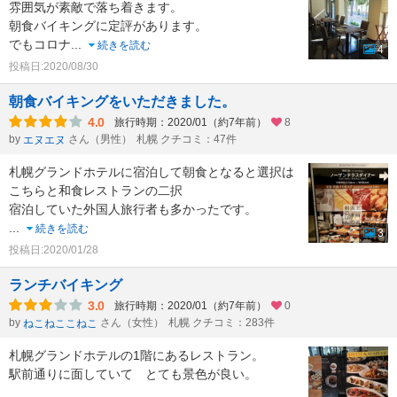
雰囲気が素敵で落ち着きます。
朝食バイキングに定評があります。
でもコロナ
...
続きを読む
4
投稿日:2020/08/30
朝食バイキングをいただきました。
4.0
旅行時期：2020/01（約7年前）
8
by
さん（男性）
札幌 クチコミ：47件
エヌエヌ
札幌グランドホテルに宿泊して朝食となると選択は
こちらと和食レストランの二択
宿泊していた外国人旅行者も多かったです。
...
続きを読む
3
投稿日:2020/01/28
ランチバイキング
3.0
旅行時期：2020/01（約7年前）
0
by
さん（女性）
札幌 クチコミ：283件
ねこねここねこ
札幌グランドホテルの1階にあるレストラン。
駅前通りに面していて とても景色が良い。