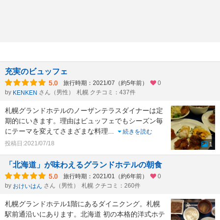
充実のビュッフェ
5.0
旅行時期：2021/07（約5年前）
0
by
さん（男性）
札幌 クチコミ：437件
KENKEN
札幌グランドホテルのノーザンテラスダイナーは定
期的にいきます。理由はビュッフェでもシーズン毎
にテーマを変えてさまざまな料理
...
続きを読む
投稿日:2021/07/18
1
「北海道」が味わえるグランドホテルの朝食
5.0
旅行時期：2021/01（約6年前）
0
by
さん（男性）
札幌 クチコミ：260件
おけいはん
札幌グランドホテル1階にあるダイニクング。札幌
駅前通沿いにあります。北海道 初の本格的洋式ホテ