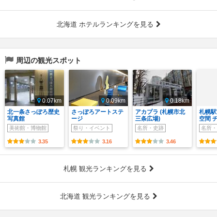
北海道 ホテルランキングを見る
周辺の観光スポット
0.07km
0.09km
0.18km
北一条さっぽろ歴史
さっぽろアートステ
アカプラ (札幌市北
札幌駅
写真館
ージ
三条広場)
空間 チ
美術館・博物館
祭り・イベント
名所・史跡
名所・
3.35
3.16
3.46
札幌 観光ランキングを見る
北海道 観光ランキングを見る