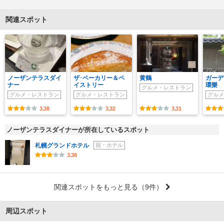
関連スポット
ノーザンテラスダイ
ザ･ベーカリー＆ペ
黄鶴
ガーデ
ナー
イストリー
環樂
グルメ・レストラン
グルメ・レストラン
グルメ・レストラン
グルメ
3.38
3.32
3.31
ノーザンテラスダイナーが所在しているスポット
札幌グランドホテル
宿・ホテル
3.38
関連スポットをもっと見る
（9件）
周辺スポット