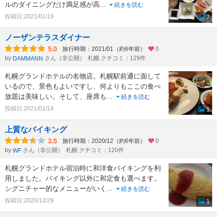
ルのダイニングだけ満足感が高
...
続きを読む
投稿日:2021/01/19
7
ノーザンテラスダイナー
5.0
旅行時期：2021/01（約6年前）
0
by
さん（非公開）
札幌 クチコミ：129件
DAMMANN
札幌グランドホテルの名物店。札幌駅前通に面して
いるので、景色もよいですし、何よりもここの食べ
放題は美味しい。そして、座席も
...
続きを読む
投稿日:2021/01/14
1
上質なバイキング
3.5
旅行時期：2020/12（約6年前）
0
by
さん（非公開）
札幌 クチコミ：120件
WF
札幌グランドホテル宿泊時に和洋食バイキングを利
用しました。バイキング以外に和定食も選べます。
シグニチャー的なメニューがいく
...
続きを読む
投稿日:2020/12/29
1