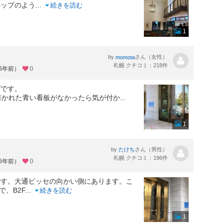
ョップのよう
...
続きを読む
1
by
さん（女性）
momota
札幌 クチコミ：218件
約6年前）
0
プです。
と書かれた青い看板がなかったら気が付か
...
1
by
さん（男性）
たけち
札幌 クチコミ：196件
約6年前）
0
です。大通ビッセの向かい側にあります。こ
、B2F
...
続きを読む
1