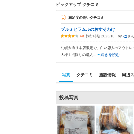
ピックアップ クチコミ
満足度の高いクチコミ
プルミとラムルのおすそわけ
旅行時期 2023/10
by
さ
K2
4.0
札幌大通り本店限定で、白い恋人のアウトレ
続きを読む
人様１点限りの購入
...
写真
クチコミ
施設情報
周辺
投稿写真