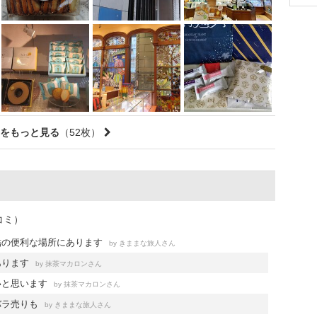
をもっと見る
（52枚）
コミ）
結の便利な場所にあります
by
さん
きままな旅人
あります
by
さん
抹茶マカロン
いと思います
by
さん
抹茶マカロン
バラ売りも
by
さん
きままな旅人