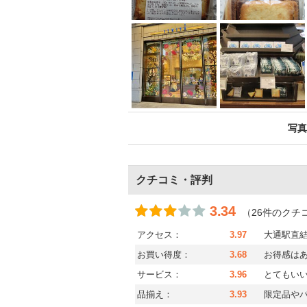
写真
クチコミ・評判
3.34
（26件のクチ
アクセス：
3.97
大通駅直
お買い得度：
3.68
お得感は
サービス：
3.96
とてもい
品揃え：
3.93
限定品や