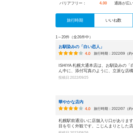
バリアフリー：
4.00
通路が広
旅行時期
いいね数
1～20件（全26件中）
お馴染みの「白い恋人」
4.0
旅行時期：2022/09（
ISHIYA 札幌大通本店は、お馴染み
ん中に、添付写真のように、立派な店
投稿日:2022/09/25
華やかな店内
4.0
旅行時期：2022/07（
札幌駅前通沿いに店舗入り口がありま
目を引く外観です。こじんまりとした
投稿日:2022/08/26