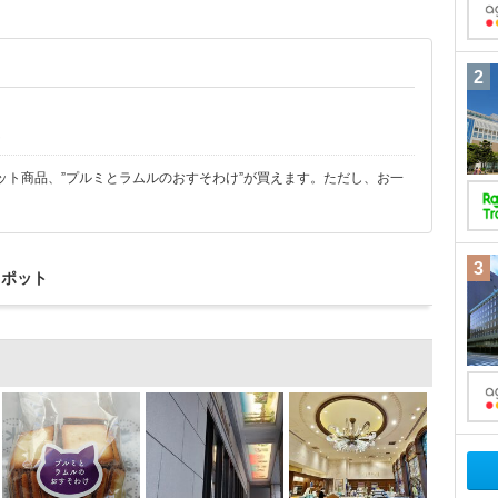
2
ん
ット商品、”プルミとラムルのおすそわけ”が買えます。ただし、お一
3
スポット