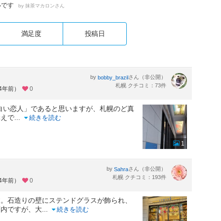
いです
by
さん
抹茶マカロン
満足度
投稿日
by
さん（非公開）
bobby_brazil
札幌 クチコミ：73件
約4年前）
0
の「白い恋人」であると思いますが、札幌のど真
構えで
...
続きを読む
1
by
さん（非公開）
Sahra
札幌 クチコミ：193件
約4年前）
0
す。石造りの壁にステンドグラスが飾られ、
店内ですが、大
...
続きを読む