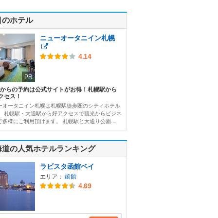
目のホテル
ニューオータニイン札幌
4.14
PR
Bからの予約は公式サイトがお得！札幌駅から
クセス！
ーオータニイン札幌は札幌駅徒歩圏のシティホテル
。 札幌駅・大通駅から好アクセスで観光からビジネ
で多様にご利用頂けます。 札幌駅と大通り公園...
海道の人気ホテルランキング
ラビスタ函館ベイ
エリア：
函館
4.69