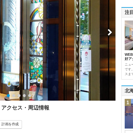
注
WE
好ア
ニュ
です
スま
北
1
ミ・アクセス・周辺情報
計画
を作成