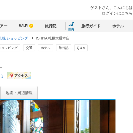
ゲストさん、
こんにちは
ログインはこちら
アー
Wi-Fi
旅行記
旅行ガイド
ホテル
国内
札幌 ショッピング
ISHIYA 札幌大通本店
ショッピング
交通
ホテル
旅行記
Q＆A
店
コミ
アクセス
地図・周辺情報