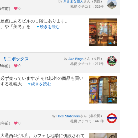
by
さん（男性）
きままな旅人
札幌 クチコミ：326件
約5年前）
0
交差点にあるビルの１階にあります。
人」や「美冬」を
...
続きを読む
4
』ミニボックス
by
さん（女性）
Ake Binga
札幌 クチコミ：217件
約5年前）
0
必ず売っていますが それ以外の商品も買い
差する札幌大
...
続きを読む
5
by
さん（非公開）
Hotel Stationery
札幌 クチコミ：440件
約5年前）
0
大通西4ビル店。カフェも地階に併設されて