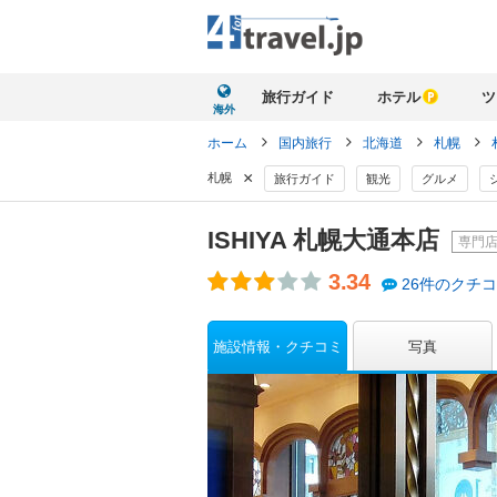
旅行ガイド
ホテル
ツ
海外
ホーム
国内旅行
北海道
札幌
×
札幌
旅行ガイド
観光
グルメ
ISHIYA 札幌大通本店
専門
3.34
26件のクチ
施設情報・クチコミ
写真