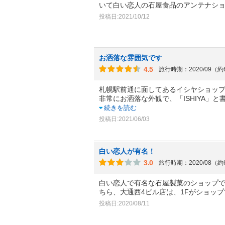
いて白い恋人の石屋食品のアンテナシ
投稿日:2021/10/12
お洒落な雰囲気です
4.5
旅行時期：2020/09（
札幌駅前通に面してあるイシヤショッ
非常にお洒落な外観で、「ISHIYA」
続きを読む
投稿日:2021/06/03
白い恋人が有名！
3.0
旅行時期：2020/08（
白い恋人で有名な石屋製菓のショップ
ちら、大通西4ビル店は、1Fがショップで
投稿日:2020/08/11