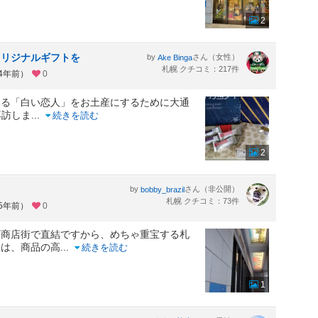
2
オリジナルギフトを
by
さん（女性）
Ake Binga
札幌 クチコミ：217件
約4年前）
0
ある「白い恋人」をお土産にするために大通
再訪しま
...
続きを読む
2
by
さん（非公開）
bobby_brazil
札幌 クチコミ：73件
約5年前）
0
下商店街で直結ですから、めちゃ重宝する札
トは、商品の高
...
続きを読む
1