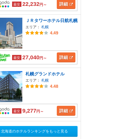
22,232
詳細
最安
円～
ＪＲタワーホテル日航札幌
エリア：
札幌
4.49
27,040
詳細
最安
円～
札幌グランドホテル
エリア：
札幌
4.48
9,277
詳細
最安
円～
北海道のホテルランキングをもっと見る