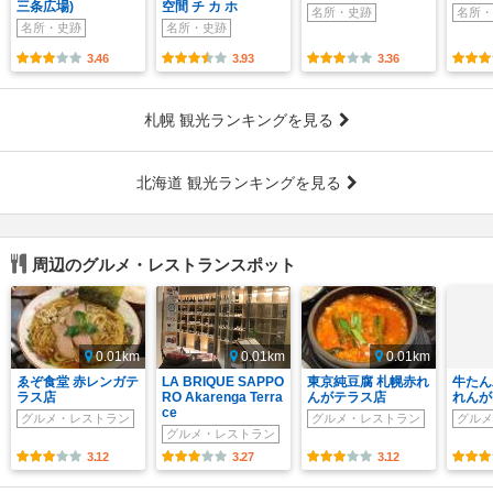
三条広場)
空間 チ カ ホ
名所・史跡
名所・
名所・史跡
名所・史跡
3.46
3.93
3.36
札幌 観光ランキングを見る
北海道 観光ランキングを見る
周辺のグルメ・レストランスポット
0.01km
0.01km
0.01km
ゑぞ食堂 赤レンガテ
LA BRIQUE SAPPO
東京純豆腐 札幌赤れ
牛たん
ラス店
RO Akarenga Terra
んがテラス店
れんが
ce
グルメ・レストラン
グルメ・レストラン
グルメ
グルメ・レストラン
3.12
3.27
3.12