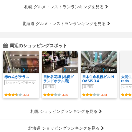
札幌 グルメ・レストランランキングを見る
北海道 グルメ・レストランランキングを見る
周辺のショッピングスポット
0.01km
0.1km
0.1km
赤れんがテラス
日比谷花壇 (札幌グ
日本生命札幌ビル N
大同生
ランドホテル店)
OASIS 3.4
redo
ショッピングモール
専門店
専門店
ショッ
3.54
3.26
3.24
札幌 ショッピングランキングを見る
北海道 ショッピングランキングを見る