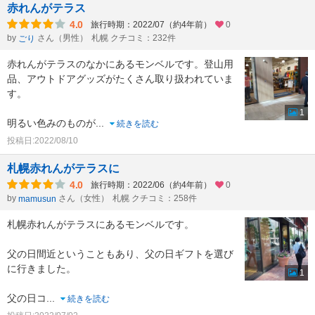
赤れんがテラス
4.0
旅行時期：2022/07（約4年前）
0
by
さん（男性）
札幌 クチコミ：232件
ごり
赤れんがテラスのなかにあるモンベルです。登山用
品、アウトドアグッズがたくさん取り扱われていま
す。
1
明るい色みのものが
...
続きを読む
投稿日:2022/08/10
札幌赤れんがテラスに
4.0
旅行時期：2022/06（約4年前）
0
by
さん（女性）
札幌 クチコミ：258件
mamusun
札幌赤れんがテラスにあるモンベルです。
父の日間近ということもあり、父の日ギフトを選び
に行きました。
1
父の日コ
...
続きを読む