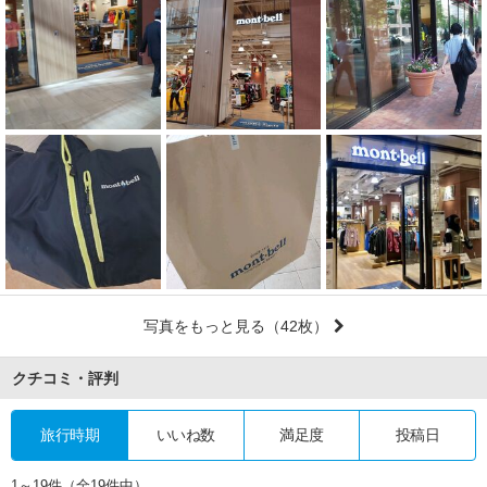
写真をもっと見る
（42枚）
クチコミ・評判
旅行時期
いいね数
満足度
投稿日
1～19件（全19件中）