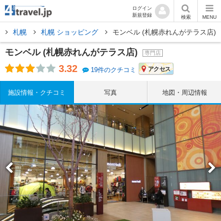
ログイン
新規登録
検索
MENU
道
札幌
札幌 ショッピング
モンベル (札幌赤れんがテラス店)
モンベル (札幌赤れんがテラス店)
専門店
3.32
アクセス
19件のクチコミ
施設情報・クチコミ
写真
地図・周辺情報