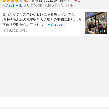
4.0
旅行時期：2022/10（約4年前）
1
by
さん（非公開）
札幌 クチコミ：42件
Amalfi-white
赤れんがテラスの1F、B1Fにあるモンベルです。
地下鉄南北線の札幌駅と大通駅との中間にあり、地
下歩行空間からのアクセス
...
続きを読む
投稿日:2022/10/31
1