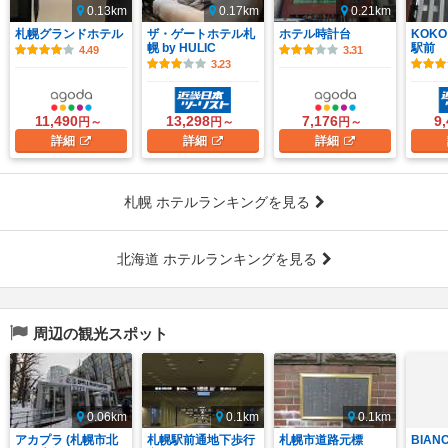
0.13km
0.17km
0.21km
札幌グランドホテル
ザ・ゲートホテル札
ホテル時計台
KOKO
幌 by HULIC
駅前
4.49
3.31
3.23
11,490
13,298
7,176
9
円～
円～
円～
詳細
詳細
詳細
札幌 ホテルランキングを見る
北海道 ホテルランキングを見る
周辺の観光スポット
0.06km
0.1km
0.1km
アカプラ (札幌市北
札幌駅前通地下歩行
札幌市道路元標
BIAN