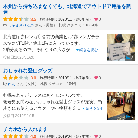
本州から持ち込まなくても、北海道でアウトドア用品を調
達
3.5
旅行時期：2020/11（約6年前）
0
by
さん（男性）
札幌 クチコミ：1069件
しそまきりんご
北海道庁赤レンガ庁舎前の商業ビル”赤レンガテラ
ス”の地下1階と地上1階に入っています。
2階分あるので、それなりの広さが
...
続きを読む
投稿日:2020/11/20
8
おしゃれな登山グッズ
3.0
旅行時期：2019/11（約7年前）
0
by
さん（女性）
札幌 クチコミ：154件
ゆん
札幌赤れんがテラスにあるモンベルです。
老若男女問わないおしゃれな登山グッズが充実、街
歩きにも使えるアウターや小物類も充
...
続きを読む
投稿日:2019/11/15
1
チカホから入れます
4.0
旅行時期：2019/04（約7年前）
0