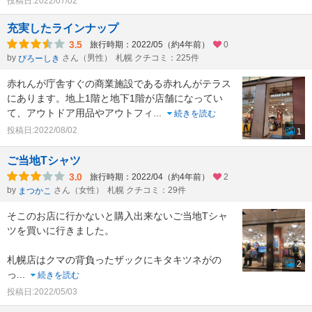
投稿日:2022/07/02
充実したラインナップ
3.5
旅行時期：2022/05（約4年前）
0
by
さん（男性）
札幌 クチコミ：225件
ぴろーしき
赤れんが庁舎すぐの商業施設である赤れんがテラス
にあります。地上1階と地下1階が店舗になってい
て、アウトドア用品やアウトフィ
...
続きを読む
投稿日:2022/08/02
1
ご当地Tシャツ
3.0
旅行時期：2022/04（約4年前）
2
by
さん（女性）
札幌 クチコミ：29件
まつかこ
そこのお店に行かないと購入出来ないご当地Tシャ
ツを買いに行きました。
札幌店はクマの背負ったザックにキタキツネがの
2
っ
...
続きを読む
投稿日:2022/05/03