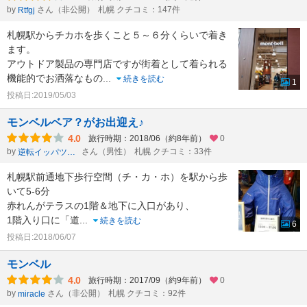
by
さん（非公開）
札幌 クチコミ：147件
Rtfgj
札幌駅からチカホを歩くこと５～６分くらいで着き
ます。
アウトドア製品の専門店ですが街着として着られる
機能的でお洒落なもの
...
続きを読む
1
投稿日:2019/05/03
モンベルベア？がお出迎え♪
4.0
旅行時期：2018/06（約8年前）
0
by
さん（男性）
札幌 クチコミ：33件
逆転イッパツマン
札幌駅前通地下歩行空間（チ・カ・ホ）を駅から歩
いて5-6分
赤れんがテラスの1階＆地下に入口があり、
1階入り口に「道
...
続きを読む
6
投稿日:2018/06/07
モンベル
4.0
旅行時期：2017/09（約9年前）
0
by
さん（非公開）
札幌 クチコミ：92件
miracle