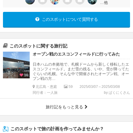
…他
このスポットについて質問する
このスポットに関する旅行記
オープン戦のエスコンフィールドに行ってみた
日本ハムの本拠地で、札幌ドームから新しく移転したエ
スコンフィールド。まだ雪の残る、いや、雪が降ってた
ぐらいの札幌。そんな中で開催されたオープン戦、オー
10
プン戦の方...
北広島・恵庭
59
2025/03/07～2025/03/08
同行者：一人旅
by ぱくにくさん
旅行記をもっと見る
このスポットで旅の計画を作ってみませんか？