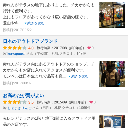
赤れんがテラスの地下にありました。チカホからも
行けて便利です。
上にもフロアがあってかなり広い店舗の様です。
登山やキ
...
続きを読む
1
投稿日:2017/11/22
日本のアウトドアブランド
4.0
旅行時期：2017/08（約9年前）
0
by
さん（非公開）
札幌 クチコミ：147件
korvapuusti
赤れんがテラス内にあるアウトドアのショップ。チ
カホからもお店に入れてアクセスが便利です。
モンベルは日本生まれで品質も良
...
続きを読む
投稿日:2017/09/07
2
お高めだが質がよい
3.5
旅行時期：2015/09（約11年前）
0
by
さん（男性）
札幌 クチコミ：1069件
しそまきりんご
赤レンガテラスの1階と地下1階に入るアウトドア用
品のお店です。