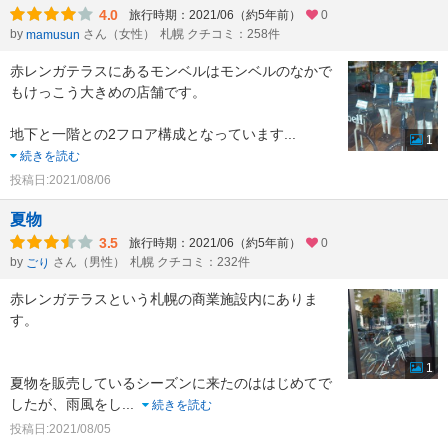
4.0
旅行時期：2021/06（約5年前）
0
by
さん（女性）
札幌 クチコミ：258件
mamusun
赤レンガテラスにあるモンベルはモンベルのなかで
もけっこう大きめの店舗です。
地下と一階との2フロア構成となっています
...
1
続きを読む
投稿日:2021/08/06
夏物
3.5
旅行時期：2021/06（約5年前）
0
by
さん（男性）
札幌 クチコミ：232件
ごり
赤レンガテラスという札幌の商業施設内にありま
す。
1
夏物を販売しているシーズンに来たのははじめてで
したが、雨風をし
...
続きを読む
投稿日:2021/08/05