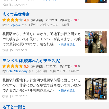
1
投稿日:2022/04/27
広くて品数豊富
4.0
旅行時期：2022/03（約4年前）
1
by
さん（男性）
札幌 クチコミ：439件
いっちゃん
札幌駅から、大通りに向かう、通地下歩行空間チカ
ホ札幌を歩いて右側に、モンベルがあります。札幌
での最初の買い物です。急な札幌
...
続きを読む
投稿日:2022/05/09
4
モンベル (札幌赤れんがテラス店)
5.0
旅行時期：2021/11（約5年前）
0
by
さん（非公開）
札幌 クチコミ：440件
Hotel Stationery
札幌駅前通地下歩行空間や札幌駅前通に面している
のですが、非常に静かな環境で落ち着いて買い物が
できるのがモンベル札幌赤れんが
...
続きを読む
投稿日:2021/11/07
1
地下と一階と