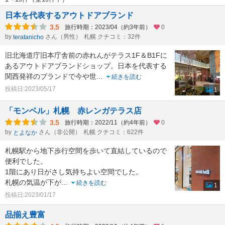
日本を代表するアウトドアブランド
3.5
旅行時期：2023/04（約3年前）
0
by
さん（男性）
札幌 クチコミ：32件
teratanicho
旧北海道庁旧本庁舎前の赤れんがテラス1F＆B1Fに
あるアウトドアブランドショップ。日本を代表する
関西発祥のブランドで今や世
...
続きを読む
投稿日:2023/05/17
1
「モンベル」札幌 赤レンガテラス店
3.5
旅行時期：2022/11（約4年前）
0
by
さん（非公開）
札幌 クチコミ：622件
とよなか
札幌駅から地下歩行空間を歩いて直結しているので
便利でした。
1階にあり日がさし気持ちよい空間でした。
札幌の気温が下が
...
続きを読む
1
投稿日:2023/01/17
品揃え豊富