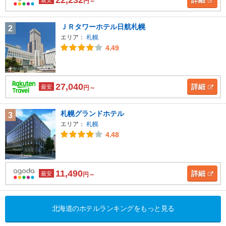
最安
円～
ＪＲタワーホテル日航札幌
2
エリア：
札幌
4.49
27,040
詳細
最安
円～
札幌グランドホテル
3
エリア：
札幌
4.48
11,490
詳細
最安
円～
北海道のホテルランキングをもっと見る