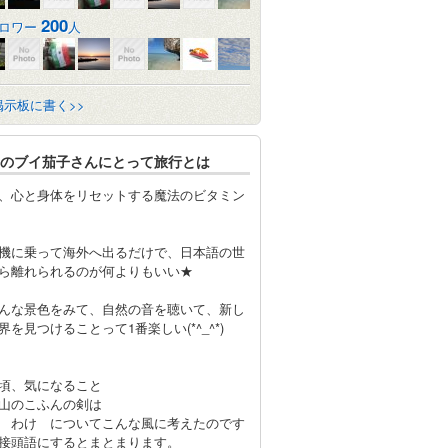
200
ロワー
人
掲示板に書く>>
のブイ茄子さんにとって旅行とは
、心と身体をリセットする魔法のビタミン
機に乗って海外へ出るだけで、日本語の世
ら離れられるのが何よりもいい★
んな景色をみて、自然の音を聴いて、新し
界を見つけることって1番楽しい(*^_^*)
頃、気になること
山のこふんの剣は
 わけ についてこんな風に考えたのです
接頭語にするとまとまります。