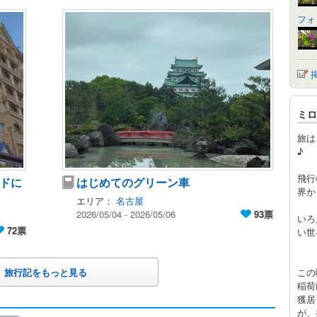
フォ
ミロ
旅は
♪
飛行
ドに
はじめてのグリーン車
界か
エリア：
名古屋
2026/05/04 - 2026/05/06
93票
いろ
72票
い世
旅行記をもっと見る
この
稲荷
獲居
が、