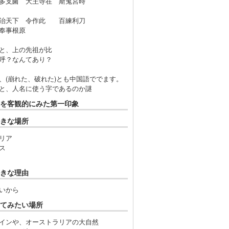
多支鹵 大王寺在 斯鬼宮時
治天下 令作此 百練利刀
奉事根原
ると、上の先祖が比
呼？なんてあり？
、(崩れた、破れた)とも中国語ででます。
と、人名に使う字であるのか謎
を客観的にみた第一印象
きな場所
リア
ス
きな理由
いから
てみたい場所
インや、オーストラリアの大自然