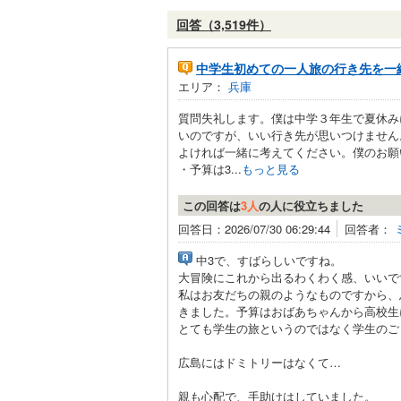
回答（3,519件）
中学生初めての一人旅の行き先を一
エリア：
兵庫
質問失礼します。僕は中学３年生で夏休み
いのですが、いい行き先が思いつけません
よければ一緒に考えてください。僕のお願
・予算は3...
もっと見る
この回答は
3人
の人に役立ちました
回答日：2026/07/30 06:29:44
回答者：
中3で、すばらしいですね。
大冒険にこれから出るわくわく感、いいで
私はお友だちの親のようなものですから、
きました。予算はおばあちゃんから高校生
とても学生の旅というのではなく学生のご
広島にはドミトリーはなくて…
親も心配で、手助けはしていました。