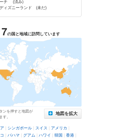
ーチ (済み)
ディズニーランド (未だ)
17
の国と地域に訪問しています
タンを押すと地図が
地図を拡大
ます。
ア
|
シンガポール
|
スイス
|
アメリカ
|
コ
|
バハマ
|
グアム
|
ハワイ
|
韓国
|
香港
|