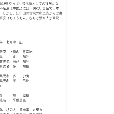
記:R8 やっぱり接尾語としての獲居かな
や足尼は中国語には一切ない言葉で日本
 しかし、江田山の古墳の出土品からは書
張安（ちょうあん）なりと渡来人が書記
年 七月中 記
居臣 上祖名 意富比
其児 多 加利
其児名 弖已 加利
居其児名 多 加披
居其児名 多 沙鬼
居其児名 半 弖比
）
児名 加 差披
其児名 乎獲居臣
為 杖刀人 首奉事 来至今