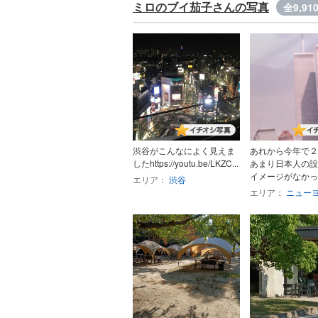
ミロのブイ茄子さんの写真
全9,91
渋谷がこんなによく見えま
あれから今年で２
したhttps://youtu.be/LKZC...
あまり日本人の設
イメージがなかった
エリア：
渋谷
エリア：
ニュー