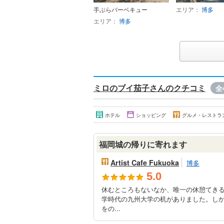
手ぶらバーベキュー
エリア：
博多
エリア：
博多
ミロのブイ茄子さんのクチコミ
全
ホテル
ショッピング
グルメ・レストラ
福岡城の帰りに寄れます
Artist Cafe Fukuoka
博多
5.0
休むところもないなか、唯一の休憩てき
学時代の九州大学の机がありました。し
をの...