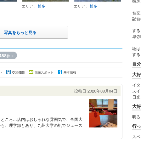
獲加
エリア：
博多
エリア：
博多
吾左
記吾
す
写真をもっと見る
卑弥
垝は
する
488
»
件
自分
ン
交通機関
観光スポット
基本情報
大好
イタ
投稿日 2026年08月04日
スイ
日光
大好
明る
るところ…店内はおしゃれな雰囲気で、帝国大
かも、理学部とあり、九州大学の机でジュース
行っ
スペ