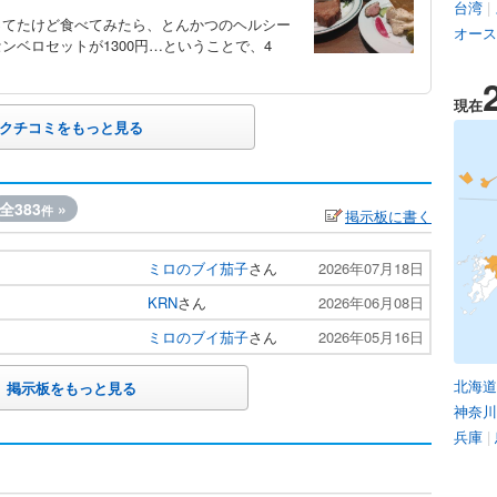
台湾
|
ってたけど食べてみたら、とんかつのヘルシー
オース
ベロセットが1300円…ということで、4
現在
クチコミをもっと見る
全383
»
件
掲示板に書く
ミロのブイ茄子
さん
2026年07月18日
KRN
さん
2026年06月08日
ミロのブイ茄子
さん
2026年05月16日
北海道
掲示板をもっと見る
神奈川
兵庫
|