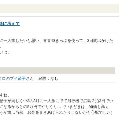
緒に考えて
に一人旅したいと思い、青春18きっぷを使って、3日間出かけた
。
いは、
ミロのブイ茄子
さん
経験：なし
すね。
息子が同じく中3の3月に一人旅にでて飛行機で広島２泊3日でい
になるからとの5万円でやりくり…（いまどきは、物価も高く、
うか旅…当然、お金をまきあげられたりしないかも心配でした）