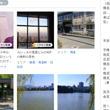
0
»
枚
（追
獲居
語…
者は
官）
辛亥
乎獲
０年か。
カレッタの電通ビルの42F
エリア：
博多
垝
計という
の無料の景色
足尼
ので...
エリア：
銀座・有楽町・日
獲
ヨーク
比谷
次
獲
獲
（裏
其
余
世々