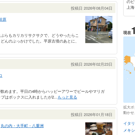
のビ
上海
投稿日 2026年08月04日
前原
現在
天ぷらもカリカリサクサクで、どうやったらこ
うどんのぶっかけでした。平原古墳のあとに、
投稿日 2026年02月23日
コ
飲めます。平日の4時からハッピーアワーでビールやマリガ
プはボックスに入れましたが2...
もっと見る
拡大ボ
動かせ
投稿日 2026年01月18日
イタリ
丸の内・大手町・八重洲
メキシ