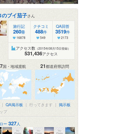
ロのブイ茄子
さん
旅行記
クチコミ
QA回答
260
488
3519
冊
件
件
16878
549
2173
アクセス数
（2015年08月15日登録）
531,436
アクセス
7
21
国・地域渡航
都道府県訪問
|
QA掲示板
|
行ってきます
|
掲示板
ップ
327
ロー
人