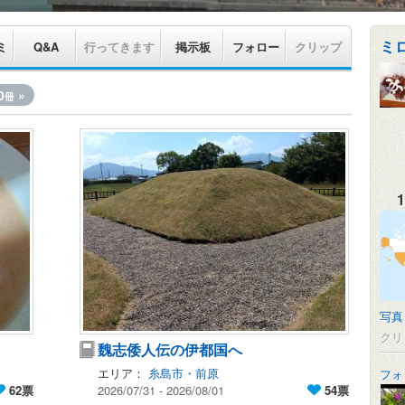
ミ
ミ
Q&A
行ってきます
掲示板
フォロー
クリップ
0
»
冊
1
写真
クリ
魏志倭人伝の伊都国へ
エリア：
糸島市・前原
フォ
62票
2026/07/31 - 2026/08/01
54票