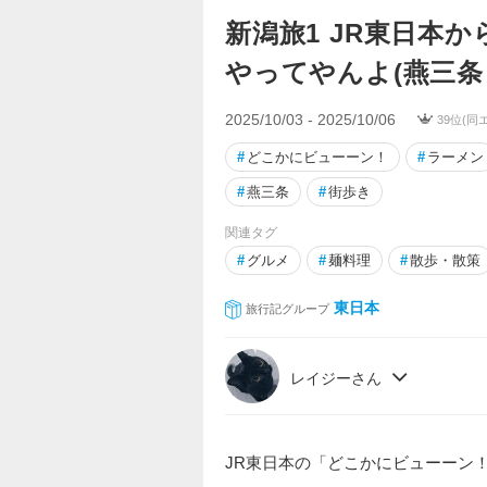
新潟旅1 JR東日本
やってやんよ(燕三条
2025/10/03 - 2025/10/06
39位(同
#
どこかにビューーン！
#
ラーメン
#
燕三条
#
街歩き
関連タグ
#
グルメ
#
麺料理
#
散歩・散策
東日本
旅行記グループ
レイジーさん
JR東日本の「どこかにビューーン