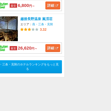
6,800
詳細
最安
円～
越後長野温泉 嵐渓荘
エリア：
燕・三条・見附
3.32
26,620
詳細
最安
円～
・三条・見附のホテルランキングをもっと見
る