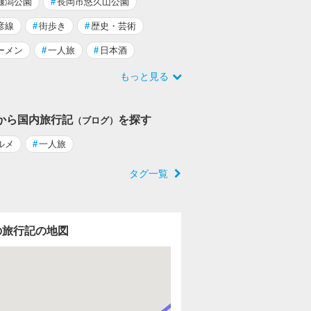
堰潟公園
#
長岡市悠久山公園
彦線
#
街歩き
#
歴史・芸術
ーメン
#
一人旅
#
日本酒
もっと見る
から国内旅行記
を探す
（ブログ）
ルメ
#
一人旅
タグ一覧
の旅行記の地図