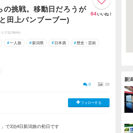
からの挑戦。移動日だろうが
64
いいね！
と田上バンブーブー)
エリア217件中)
#
一人旅
#
新潟県
#
日本酒
#
歴史・芸術
新
0
38
フォローする
！」で3泊4日新潟旅の初日です