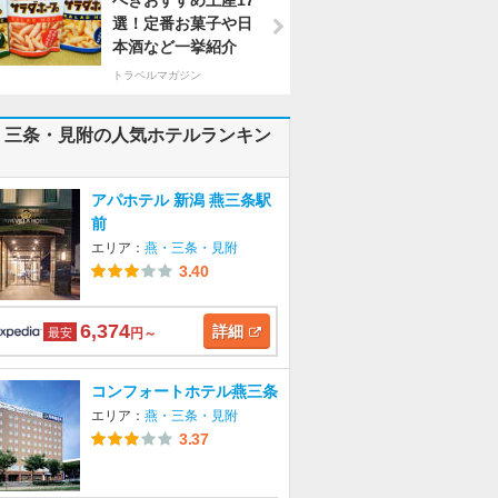
べきおすすめ土産17
選！定番お菓子や日
本酒など一挙紹介
トラベルマガジン
・三条・見附の人気ホテルランキン
アパホテル 新潟 燕三条駅
前
エリア：
燕・三条・見附
3.40
6,374
詳細
最安
円～
コンフォートホテル燕三条
エリア：
燕・三条・見附
3.37