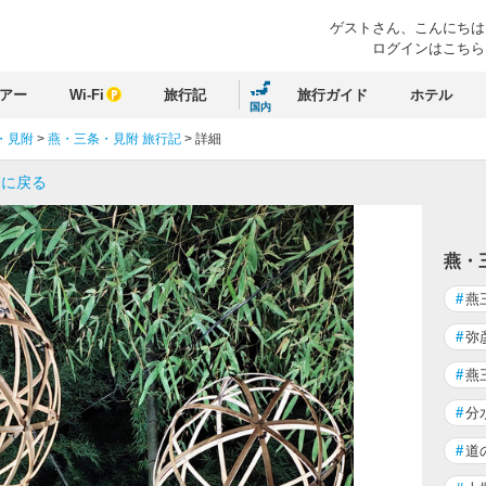
ゲストさん、
こんにちは
ログインはこちら
アー
Wi-Fi
旅行記
旅行ガイド
ホテル
国内
・見附
>
燕・三条・見附 旅行記
>
詳細
覧に戻る
燕・
#
燕
#
弥
#
燕
#
分
#
道