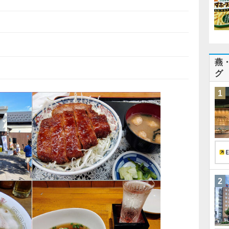
燕
グ
1
2