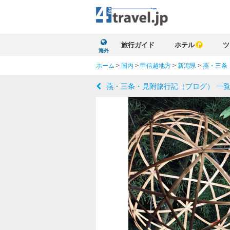
旅行ガイド
ホテル
ツ
海外
ホーム
>
国内
>
甲信越地方
>
新潟県
>
燕・三条
燕・三条・見附旅行記（ブログ） 一