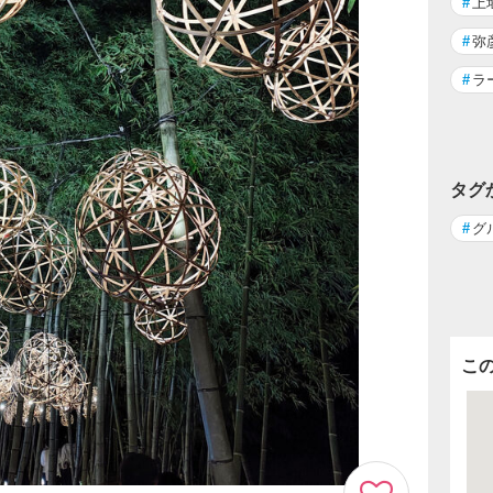
#
上
#
弥
#
ラ
タグ
#
グ
こ