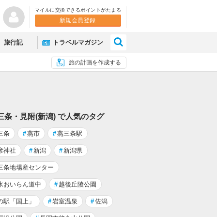
マイルに交換できるポイントがたまる
新規会員登録
×
旅行記
トラベルマガジン
旅の計画を作成する
三条・見附(新潟) で人気のタグ
三条
#
燕市
#
燕三条駅
彦神社
#
新潟
#
新潟県
三条地場産センター
水おいらん道中
#
越後丘陵公園
の駅「国上」
#
岩室温泉
#
佐潟