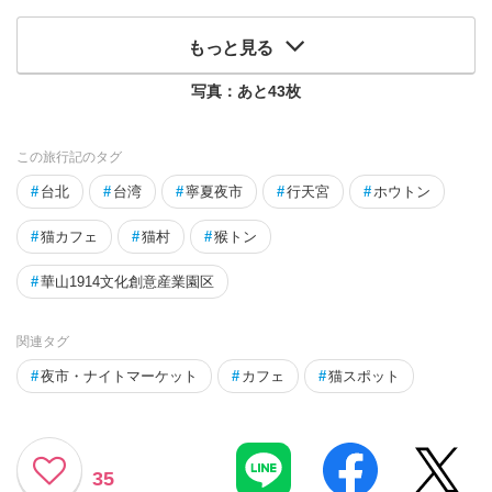
もっと見る
写真：あと
43
枚
この旅行記のタグ
#
台北
#
台湾
#
寧夏夜市
#
行天宮
#
ホウトン
#
猫カフェ
#
猫村
#
猴トン
#
華山1914文化創意産業園区
関連タグ
#
夜市・ナイトマーケット
#
カフェ
#
猫スポット
35