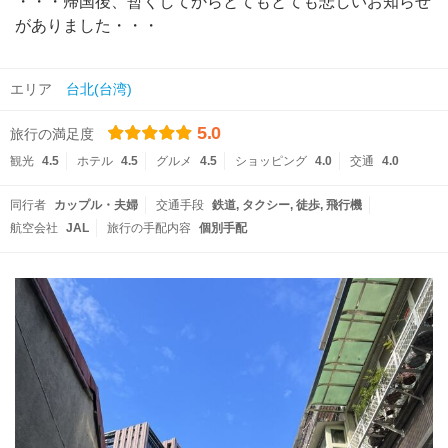
・・・帰国後、暫くしてからとてもとても悲しいお知らせ
がありました・・・
エリア
台北(台湾)
5.0
旅行の満足度
観光
4.5
ホテル
4.5
グルメ
4.5
ショッピング
4.0
交通
4.0
同行者
カップル・夫婦
交通手段
鉄道
タクシー
徒歩
飛行機
航空会社
JAL
旅行の手配内容
個別手配