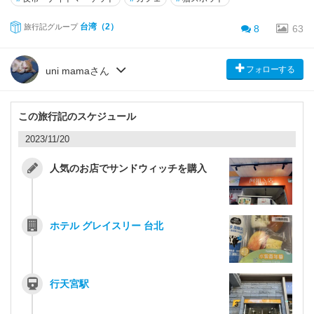
台湾（2）
旅行記グループ
8
63
フォローする
uni mamaさん
この旅行記のスケジュール
2023/11/20
人気のお店でサンドウィッチを購入
ホテル グレイスリー 台北
行天宮駅