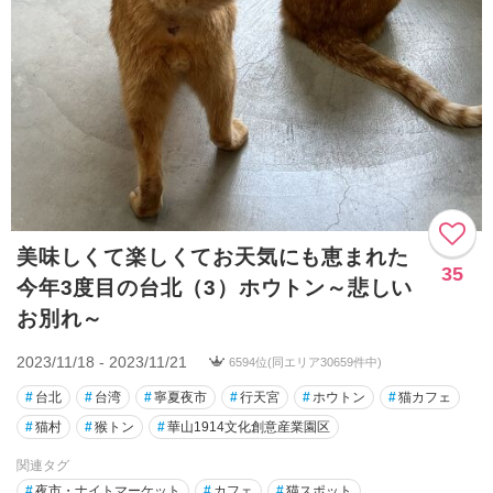
美味しくて楽しくてお天気にも恵まれた
35
今年3度目の台北（3）ホウトン～悲しい
お別れ～
2023/11/18 - 2023/11/21
6594位(同エリア30659件中)
#
台北
#
台湾
#
寧夏夜市
#
行天宮
#
ホウトン
#
猫カフェ
#
猫村
#
猴トン
#
華山1914文化創意産業園区
関連タグ
#
夜市・ナイトマーケット
#
カフェ
#
猫スポット