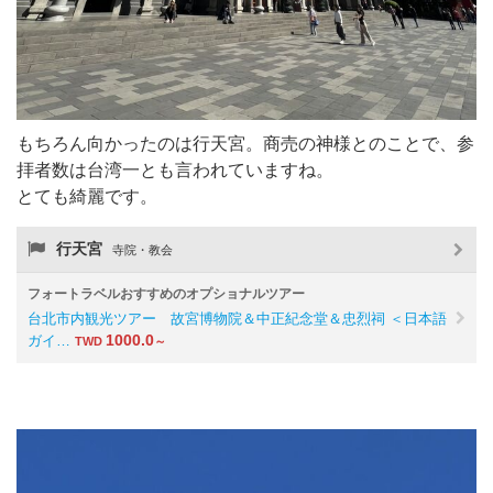
もちろん向かったのは行天宮。商売の神様とのことで、参
拝者数は台湾一とも言われていますね。
とても綺麗です。
行天宮
寺院・教会
フォートラベルおすすめのオプショナルツアー
台北市内観光ツアー 故宮博物院＆中正紀念堂＆忠烈祠 ＜日本語
1000.0
ガイ…
TWD
～