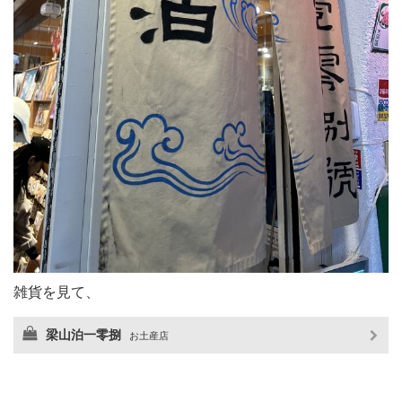
雑貨を見て、
梁山泊一零捌
お土産店