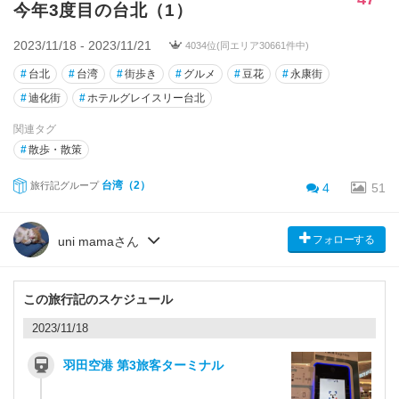
今年3度目の台北（1）
2023/11/18 - 2023/11/21
4034位(同エリア30661件中)
#
台北
#
台湾
#
街歩き
#
グルメ
#
豆花
#
永康街
#
迪化街
#
ホテルグレイスリー台北
関連タグ
#
散歩・散策
台湾（2）
旅行記グループ
4
51
フォローする
uni mamaさん
この旅行記のスケジュール
2023/11/18
羽田空港 第3旅客ターミナル