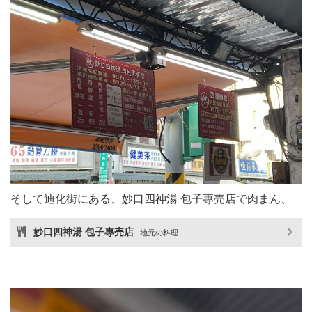
そして迪化街にある、妙口四神湯 包子專売店で肉まん、
妙口四神湯 包子專売店
地元の料理