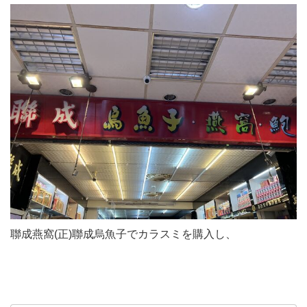
聯成燕窩(正)聯成烏魚子でカラスミを購入し、