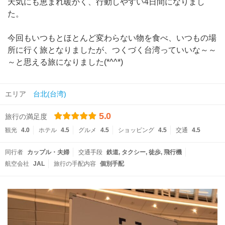
天気にも恵まれ暖かく、行動しやすい4日間になりまし
た。
今回もいつもとほとんど変わらない物を食べ、いつもの場
所に行く旅となりましたが、つくづく台湾っていいな～～
～と思える旅になりました(*^^*)
エリア
台北(台湾)
5.0
旅行の満足度
観光
4.0
ホテル
4.5
グルメ
4.5
ショッピング
4.5
交通
4.5
同行者
カップル・夫婦
交通手段
鉄道
タクシー
徒歩
飛行機
航空会社
JAL
旅行の手配内容
個別手配