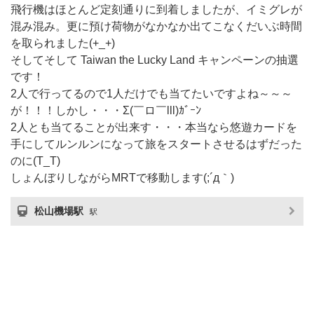
飛行機はほとんど定刻通りに到着しましたが、イミグレが
混み混み。更に預け荷物がなかなか出てこなくだいぶ時間
を取られました(+_+)
そしてそして Taiwan the Lucky Land キャンペーンの抽選
です！
2人で行ってるので1人だけでも当てたいですよね～～～
が！！！しかし・・・Σ(￣ロ￣lll)ｶﾞｰﾝ
2人とも当てることが出来す・・・本当なら悠遊カードを
手にしてルンルンになって旅をスタートさせるはずだった
のに(T_T)
しょんぼりしながらMRTで移動します(;´д｀)
松山機場駅
駅