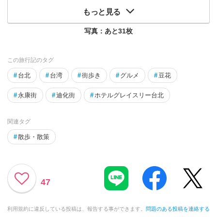
もっと見る
写真：あと
31
枚
この旅行記のタグ
#
台北
#
台湾
#
街歩き
#
グルメ
#
豆花
#
永康街
#
迪化街
#
ホテルグレイスリー台北
関連タグ
#
散歩・散策
47
利用規約に違反している投稿は、報告する事ができます。
問題のある投稿を連絡する