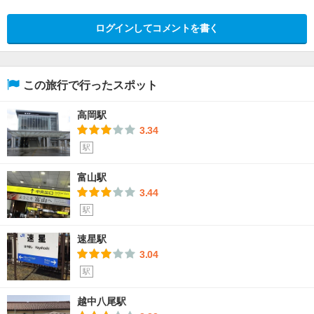
ログインしてコメントを書く
この旅行で行ったスポット
高岡駅
3.34
駅
富山駅
3.44
駅
速星駅
3.04
駅
越中八尾駅