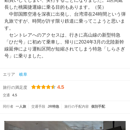
動買いしてしまい、実行することになりました。1区間延
長した桃園捷運線に乗る目的もあります。（笑）
中部国際空港を深夜に出発し、台湾滞在24時間という弾
丸旅ですが、時間が許す限り鉄道に乗ってこようと思いま
す。
セントレアへのアクセスは、行きに高山線の新型特急
「ひだ号」に初めて乗車し、帰りに2024年3月の北陸新幹
線延伸により運転区間が短縮されてしまう特急「しらさぎ
号」に乗りました。
エリア
岐阜
4.5
旅行の満足度
交通
4.5
同行者
一人旅
交通手段
JR特急
旅行の手配内容
個別手配