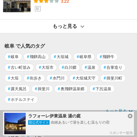
3.22
駅
もっと見る
岐阜 で人気のタグ
#
岐阜
#
飛騨高山
#
大垣城
#
岐阜県
#
飛騨牛
#
古い町並み
#
大垣市
#
白川郷
#
温泉
#
合掌造り
#
大垣
#
街歩き
#
水門川
#
大垣城天守
#
揖斐川町
#
露天風呂
#
揖斐川
#
奥飛騨温泉郷
#
下呂温泉
#
ホテルステイ
もっと見る
ラフォーレ伊東温泉 湯の庭
由緒あるいで湯を楽しむ温もりの宿
宿公式サイト
タグから国内旅行記
を探す
（ブログ）
スポンサー提供