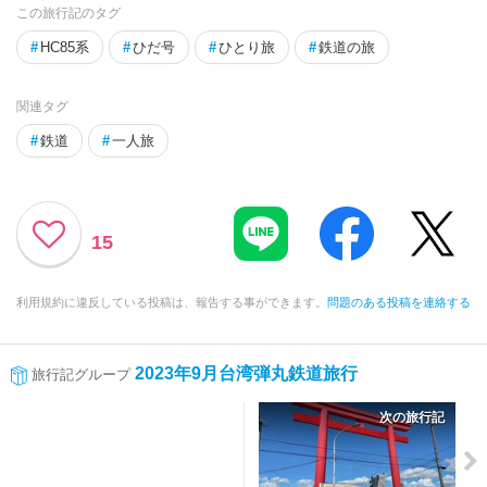
この旅行記のタグ
#
HC85系
#
ひだ号
#
ひとり旅
#
鉄道の旅
関連タグ
#
鉄道
#
一人旅
15
利用規約に違反している投稿は、報告する事ができます。
問題のある投稿を連絡する
2023年9月台湾弾丸鉄道旅行
旅行記グループ
次の旅行記