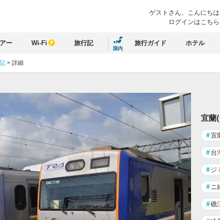
ゲストさん、
こんにちは
ログインはこちら
アー
Wi-Fi
旅行記
旅行ガイド
ホテル
国内
行記
>
詳細
宜蘭
#
宜
#
台
#
ジ
#
ニ
#
礁