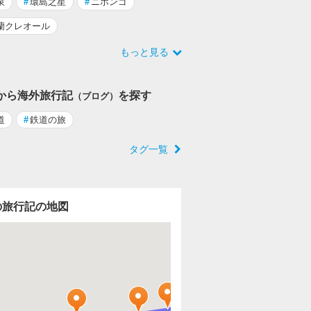
泉
#
環島之星
#
ニホンゴ
蘭クレオール
もっと見る
から海外旅行記
を探す
（ブログ）
道
#
鉄道の旅
タグ一覧
の旅行記の地図