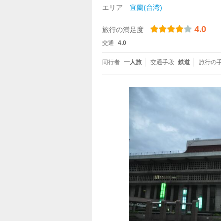
エリア
宜蘭(台湾)
4.0
旅行の満足度
交通
4.0
同行者
一人旅
交通手段
鉄道
旅行の