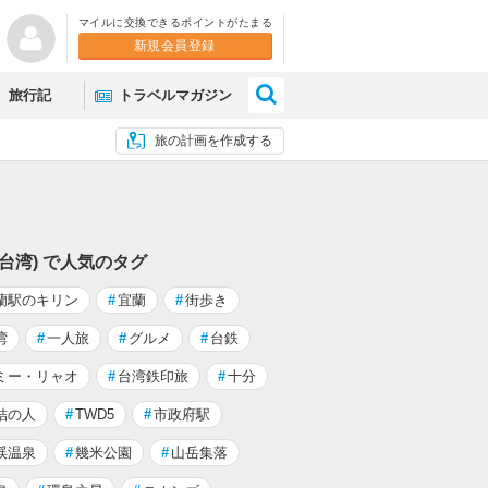
マイルに交換できるポイントがたまる
新規会員登録
×
旅行記
トラベルマガジン
旅の計画を作成する
(台湾) で人気のタグ
蘭駅のキリン
#
宜蘭
#
街歩き
湾
#
一人旅
#
グルメ
#
台鉄
ミー・リャオ
#
台湾鉄印旅
#
十分
結の人
#
TWD5
#
市政府駅
渓温泉
#
幾米公園
#
山岳集落