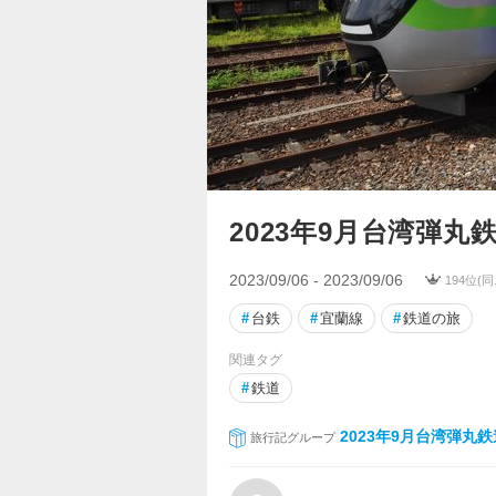
2023年9月台湾弾丸
2023/09/06 - 2023/09/06
194位(
#
台鉄
#
宜蘭線
#
鉄道の旅
関連タグ
#
鉄道
2023年9月台湾弾丸
旅行記グループ