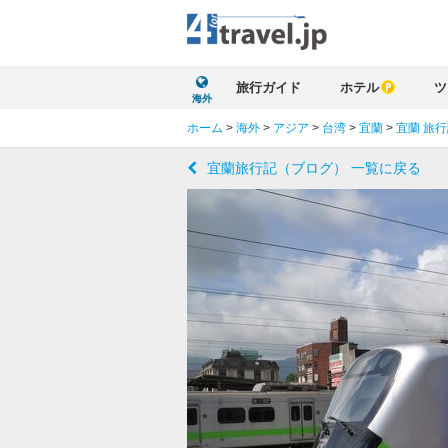
旅行ガイド
ホテル
ツ
海外
ホーム
>
海外
>
アジア
>
台湾
>
宜蘭
>
宜蘭 旅
宜蘭旅行記（ブログ） 一覧に戻る