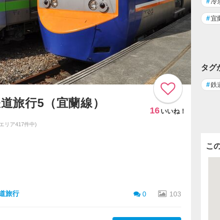
#
冷
#
宜
タグ
#
鉄
鉄道旅行5（宜蘭線）
16
いいね！
同エリア417件中)
こ
鉄道旅行
0
103