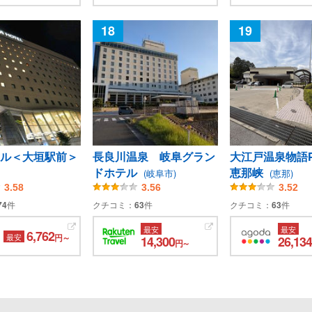
18
19
ル＜大垣駅前＞
長良川温泉 岐阜グラン
大江戸温泉物語Pr
ドホテル
恵那峡
(岐阜市)
(恵那)
3.58
3.56
3.52
74
件
クチコミ：
63
件
クチコミ：
63
件
最安
最安
6,762
最安
円～
14,300
26,134
円～