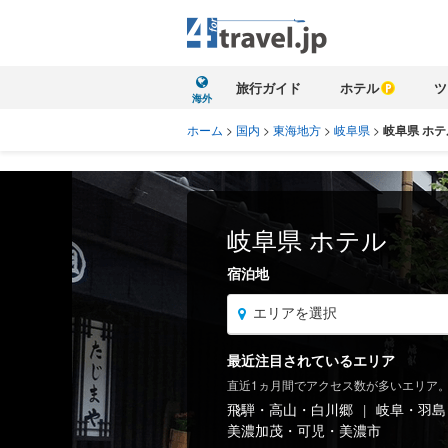
旅行ガイド
ホテル
ツ
海外
ホーム
>
国内
>
東海地方
>
岐阜県
>
岐阜県 ホテ
岐阜県 ホテル
宿泊地
エリアを選択
最近注目されているエリア
北海道
直近1ヵ月間でアクセス数が多いエリア
東北
飛騨・高山・白川郷
岐阜・羽島
美濃加茂・可児・美濃市
関東