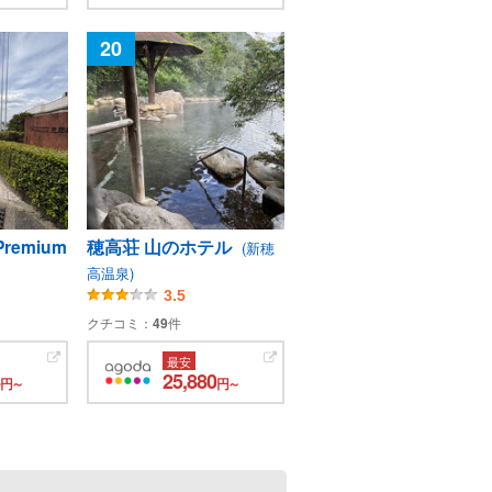
20
emium
穂高荘 山のホテル
(新穂
高温泉)
3.5
クチコミ：
49
件
最安
25,880
円～
円～