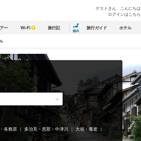
ゲストさん、こんにちは
ログインはこちら
アー
Wi-Fi
旅行記
旅行ガイド
ホテル
国内
ル
。
・各務原
多治見・恵那・中津川
大垣・養老