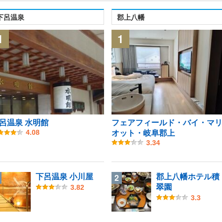
下呂温泉
郡上八幡
1
1
呂温泉 水明館
フェアフィールド・バイ・マ
オット・岐阜郡上
4.08
3.34
下呂温泉 小川屋
郡上八幡ホテル積
2
翠園
3.82
3.3