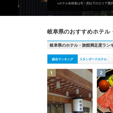
※ホテル名検索は市・郡以下のエリア選
甲信越
北陸
東海
岐阜県のおすすめホテル・
岐阜
岐阜県のホテル・旅館満足度ラン
岐阜すべて
岐阜・羽島・各務原
総合ランキング
スタンダードホテル
大垣・養老
1
2
美濃加茂・可児・美濃市
多治見・恵那・中津川
郡上八幡・ひるがの高原
下呂・濁河・鈴蘭高原