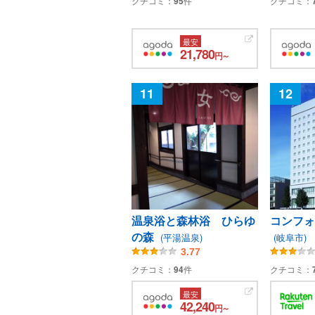
クチコミ：
95
件
クチコミ：
最安
21,780
円～
11
12
温泉浴と森林浴 ひらゆ
コンフォ
の森
(平湯温泉)
(岐阜市)
3.77
クチコミ：
94
件
クチコミ：
最安
42,240
円～