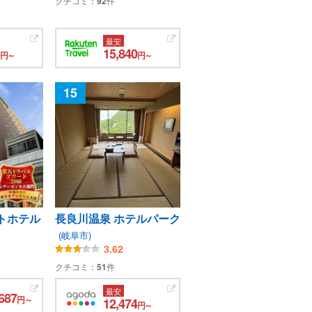
クチコミ：
92
件
最安
15,840
円～
円～
15
トホテル
長良川温泉 ホテルパーク
(岐阜市)
3.62
クチコミ：
51
件
最安
687
円～
12,474
円～