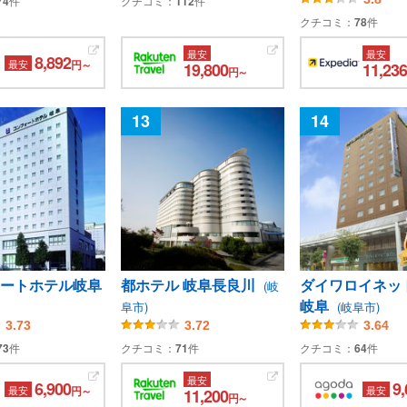
74
件
クチコミ：
112
件
クチコミ：
78
件
最安
最安
8,892
最安
円～
19,800
11,236
円～
13
14
ートホテル岐阜
都ホテル 岐阜長良川
ダイワロイネッ
(岐
岐阜
阜市)
(岐阜市)
3.73
3.72
3.64
73
件
クチコミ：
71
件
クチコミ：
64
件
最安
6,900
9,
最安
円～
最安
11,200
円～