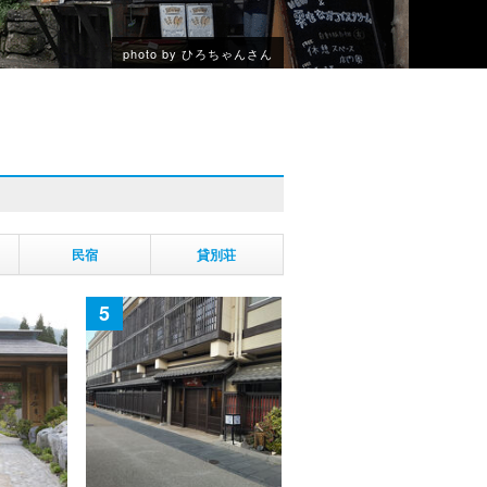
photo by ひろちゃんさん
民宿
貸別荘
5