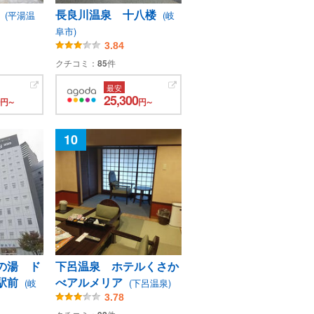
庵
長良川温泉 十八楼
(平湯温
(岐
阜市)
3.84
クチコミ：
85
件
最安
25,300
円～
円～
10
の湯 ド
下呂温泉 ホテルくさか
駅前
べアルメリア
(岐
(下呂温泉)
3.78