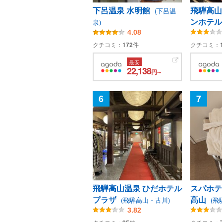
飛騨・高山・白川郷
下呂温泉 水明館
飛騨高山
(下呂温
ンホテ
泉)
静岡
4.08
愛知
クチコミ：
172
件
クチコミ：
三重
最安
22,138
円～
近畿
6
7
中国
四国
九州
沖縄
飛騨高山温泉 ひだホテル
スパホテ
プラザ
高山
(飛騨高山・古川)
(飛
3.82