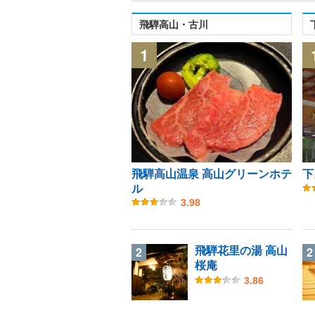
飛騨高山・古川
1
飛騨高山温泉 高山グリーンホテ
下
ル
3.98
飛騨花里の湯 高山
2
2
桜庵
3.86