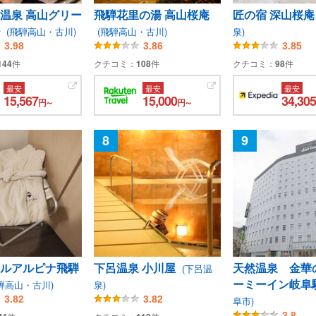
温泉 高山グリー
飛騨花里の湯 高山桜庵
匠の宿 深山桜
ル
(飛騨高山・古川)
(飛騨高山・古川)
泉)
3.98
3.86
3.85
144
件
クチコミ：
108
件
クチコミ：
98
件
最安
最安
最安
15,567
15,000
34,305
円～
円～
8
9
ルアルピナ飛騨
下呂温泉 小川屋
天然温泉 金華
(下呂温
ーミーイン岐阜
騨高山・古川)
泉)
3.82
3.82
阜市)
3.8