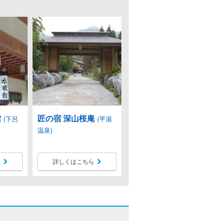
館
匠の宿 深山桜庵
(下呂
(平湯
温泉)
ら
詳しくはこちら