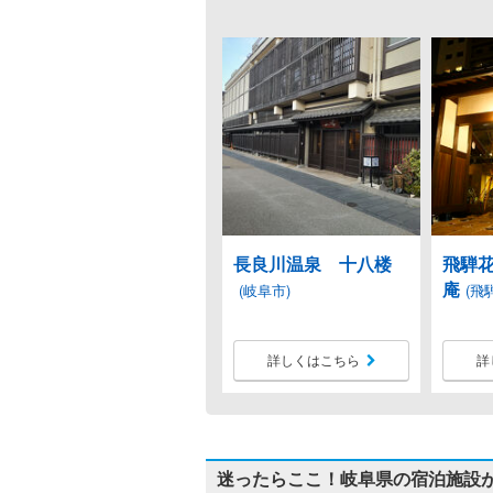
長良川温泉 十八楼
飛騨花
庵
(岐阜市)
(飛
詳しくはこちら
詳
迷ったらここ！岐阜県の宿泊施設