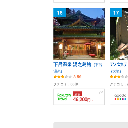
16
17
下呂温泉 湯之島館
アパホテ
(下呂
温泉)
(大垣)
3.59
クチコミ：
68
件
クチコミ：
最安
46,200
円～