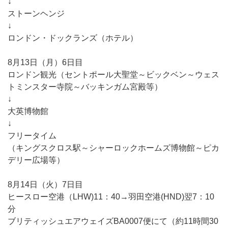
↓
ストーンヘンジ
↓
ロンドン・ドックランズ（ホテル）
8月13日（月）6日目
ロンドン観光（セントポール大聖堂～ビックベン～ウェス
トミンスター寺院～バッキンガム宮殿等）
↓
大英博物館
↓
フリータイム
（キングスクロス駅～シャーロックホームズ博物館～ピカ
デリー広場等）
8月14日（火）7日目
ヒースロー空港（LHW)11：40→羽田空港(HND)翌7：10
分
ブリティッシュエアウェイズBA0007便にて（約11時間30