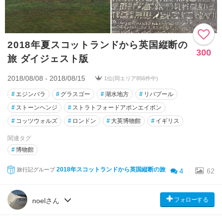
2018年夏スコットランドから英国縦断の
300
旅 ダイジェスト版
2018/08/08 - 2018/08/15
1位(同エリア856件中)
#
エジンバラ
#
グラスゴー
#
湖水地方
#
リバプール
#
ストーンヘンジ
#
ストラトフォードアポンエイボン
#
コッツウォルズ
#
ロンドン
#
大英博物館
#
イギリス
関連タグ
#
博物館
2018年スコットランドから英国縦断の旅
旅行記グループ
4
62
フォローする
noelさん