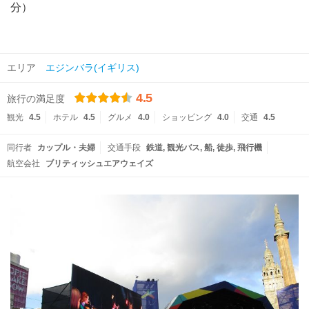
分）
エリア
エジンバラ(イギリス)
4.5
旅行の満足度
観光
4.5
ホテル
4.5
グルメ
4.0
ショッピング
4.0
交通
4.5
同行者
カップル・夫婦
交通手段
鉄道
観光バス
船
徒歩
飛行機
航空会社
ブリティッシュエアウェイズ