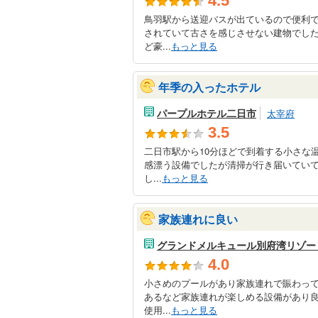
4.5
鳥羽駅から送迎バスが出ているので便利
されていて古さを感じさせない建物でし
ど豪...
もっと見る
年季の入ったホテル
パープルホテル二日市
太宰府
3.5
二日市駅から10分ほどで到着する小さな
感漂う設備でしたが清掃が行き届いてい
し...
もっと見る
家族連れに良い
グランドメルキュール別府湾リゾー
4.0
小さめのプールがあり家族連れで賑わっ
あるなど家族連れが楽しめる設備があり
使用...
もっと見る