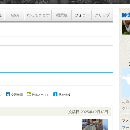
師
ミ
Q&A
行ってきます
掲示板
フォロー
クリップ
ン
交通機関
観光スポット
基本情報
写
クリ
投稿日 2025年12月18日
フォ
フォ