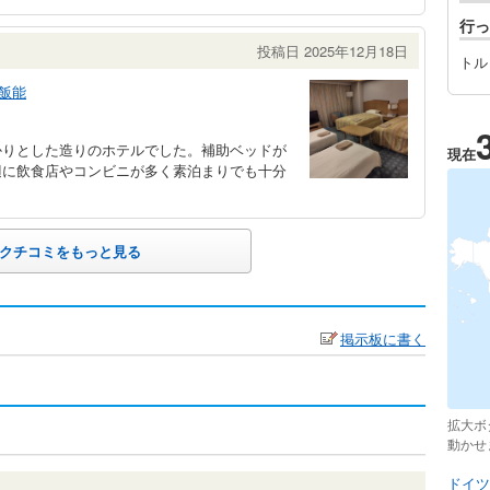
行っ
投稿日 2025年12月18日
トル
飯能
かりとした造りのホテルでした。補助ベッドが
現在
辺に飲食店やコンビニが多く素泊まりでも十分
クチコミをもっと見る
掲示板に書く
拡大ボ
動かせ
ドイツ