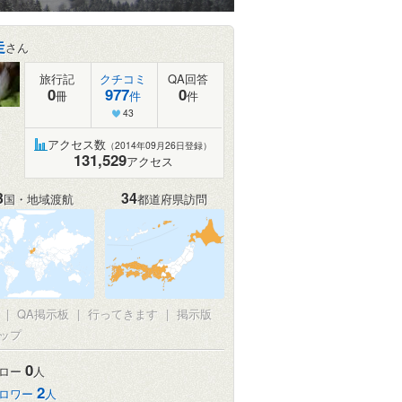
走
さん
旅行記
クチコミ
QA回答
0
977
0
冊
件
件
43
アクセス数
（2014年09月26日登録）
131,529
アクセス
3
34
国・地域渡航
都道府県訪問
真
|
QA掲示板
|
行ってきます
|
掲示版
ップ
0
ロー
人
2
ロワー
人