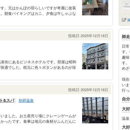
です。元はかんぽの宿らしいですが奇麗に改装
た。朝食バイキングはカニ、夕食は牛しゃぶな
投稿日 2025年12月18日
師走
日常
す。
趣味
温泉街にあるビジネスホテルです。部屋は昭和
す。
て快適でした。枕元に色々ボタンがあるのが珍
めざ
現在
いま
投稿日 2025年12月18日
行っ
自分
ト&スパ
別府温泉
大好
ていました。お土産売り場にクレーンゲームが
温泉
良かったです。食事は地元の食材がふんだんに
大好