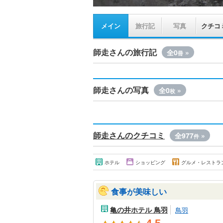
メイン
旅行記
写真
クチコ
師走さんの旅行記
全0
»
冊
師走さんの写真
全0
»
枚
師走さんのクチコミ
全977
»
件
ホテル
ショッピング
グルメ・レストラ
食事が美味しい
亀の井ホテル 鳥羽
鳥羽