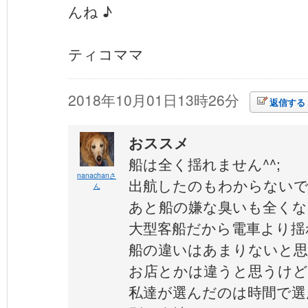
んね ♪
ティコママ
2018年10月01日13時26分
返信する
おススメ
船は全く揺れません^^;
nanachanさ
出航したのもわからない
ん
あと船の嫌な臭いも全くな
大型客船だから電車より揺
船の違いはあまりないと思
お店とかは違うと思うけど
私達が選んだのは時間で選