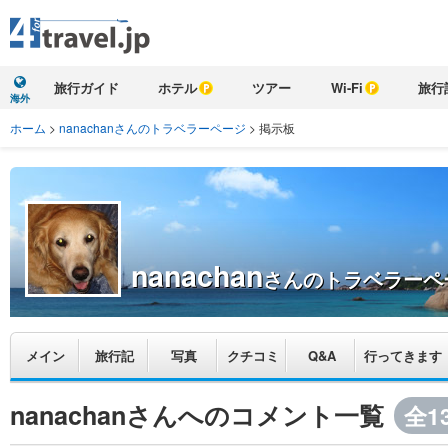
旅行ガイド
ホテル
ツアー
Wi-Fi
旅行
海外
ホーム
>
nanachanさんのトラベラーページ
>
掲示板
nanachan
さんのトラベラーペ
メイン
旅行記
写真
クチコミ
Q&A
行ってきます
nanachanさんへのコメント一覧
全1