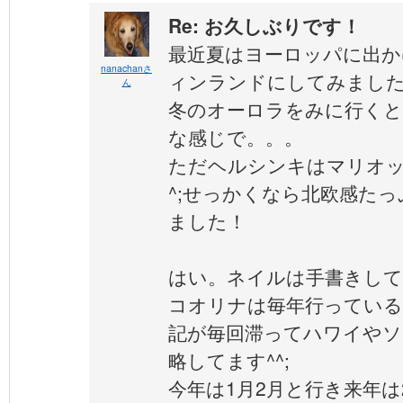
Re: お久しぶりです！
最近夏はヨーロッパに出か
nanachanさ
ィンランドにしてみまし
ん
冬のオーロラをみに行くと
な感じで。。。
ただヘルシンキはマリオッ
^;せっかくなら北欧感た
ました！
はい。ネイルは手書きし
コオリナは毎年行っている
記が毎回滞ってハワイやソ
略してます^^;
今年は1月2月と行き来年は