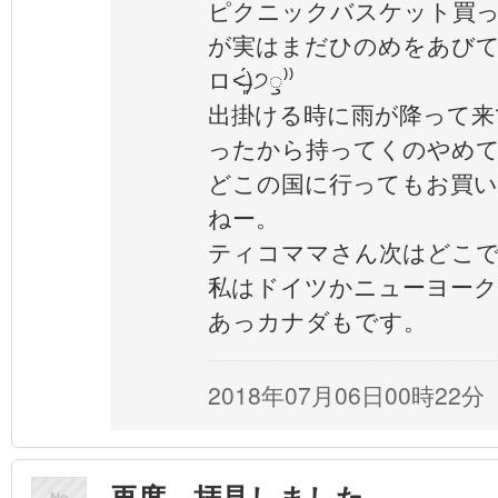
ピクニックバスケット買
が実はまだひのめをあびてないん
ロ˂̶͈́)੭ꠥ⁾⁾
出掛ける時に雨が降って来
ったから持ってくのやめ
どこの国に行ってもお買
ねー。
ティコママさん次はどこ
私はドイツかニューヨーク
あっカナダもです。
2018年07月06日00時22分
再度 拝見しました。