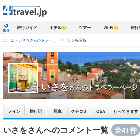
旅行ガイド
ホテル
ツアー
Wi-Fi
旅行
海外
ホーム
>
いさをさんのトラベラーページ
>
掲示板
いさを
さんのトラベラーページ
メイン
旅行記
写真
クチコミ
Q&A
行ってきます
いさをさんへのコメント一覧
全41件